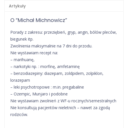
Artykuły
O “Michał Michnowicz”
Porady z zakresu: przeziębień, gryp, angin, bólów pleców,
biegunek itp.
Zwolnienia maksymalnie na 7 dni do przodu.
Nie wystawiam recept na:
– marihuanę,
– narkotyki np. : morfinę, amfetaminę
– benzodiazepiny: diazepam, zoldpidem, zolpiklon,
lorazepam
– leki psychotropowe : m.in. pregabaline
– Ozempic, Munjaro i podobne
Nie wystawiam zwolnień z WF-u rocznych/semestralnych
Nie konsultują pacjentów nieletnich – nawet za zgodą
rodziców.