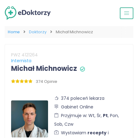
Home
Doktorzy
Michał Michnowicz
PWZ 4121264
Internista
Michał Michnowicz
374 Opinie
374 poleceń lekarza
Gabinet Online
Przyjmuje w: Wt, Śr,
Pt
, Pon,
Sob, Czw
Wystawiam
recepty
i