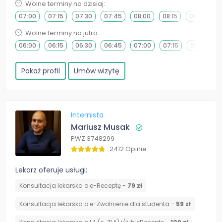
Wolne terminy na dzisiaj:
07:00
07:15
07:30
07:45
08:00
08:15
08:30
0
Wolne terminy na jutro:
06:00
06:15
06:30
06:45
07:00
07:15
07:30
Pokaż profil
Umów wizytę
Internista
Mariusz Musak
PWZ 3748299
2412 Opinie
Lekarz oferuje usługi:
Konsultacja lekarska o e-Receptę -
79 zł
Konsultacja lekarska o e-Zwolnienie dla studenta -
59 zł