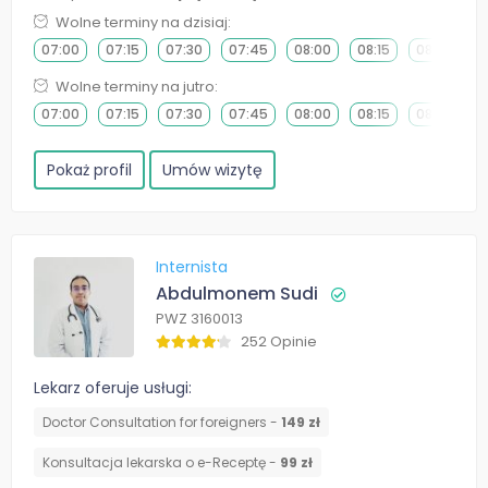
Wolne terminy na dzisiaj:
07:00
07:15
07:30
07:45
08:00
08:15
08:30
0
Wolne terminy na jutro:
07:00
07:15
07:30
07:45
08:00
08:15
08:30
0
Pokaż profil
Umów wizytę
Internista
Abdulmonem Sudi
PWZ 3160013
252 Opinie
Lekarz oferuje usługi:
Doctor Consultation for foreigners -
149 zł
Konsultacja lekarska o e-Receptę -
99 zł