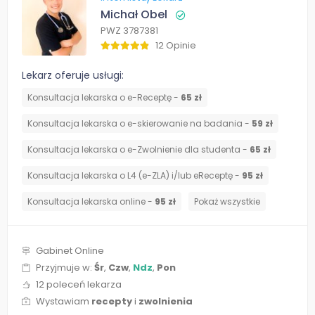
Michał Obel
PWZ 3787381
12 Opinie
Lekarz oferuje usługi:
Konsultacja lekarska o e-Receptę -
65 zł
Konsultacja lekarska o e-skierowanie na badania -
59 zł
Konsultacja lekarska o e-Zwolnienie dla studenta -
65 zł
Konsultacja lekarska o L4 (e-ZLA) i/lub eReceptę -
95 zł
Konsultacja lekarska online -
95 zł
Pokaż wszystkie
Gabinet Online
Przyjmuje w:
Śr
,
Czw
,
Ndz
,
Pon
12 poleceń lekarza
Wystawiam
recepty
i
zwolnienia