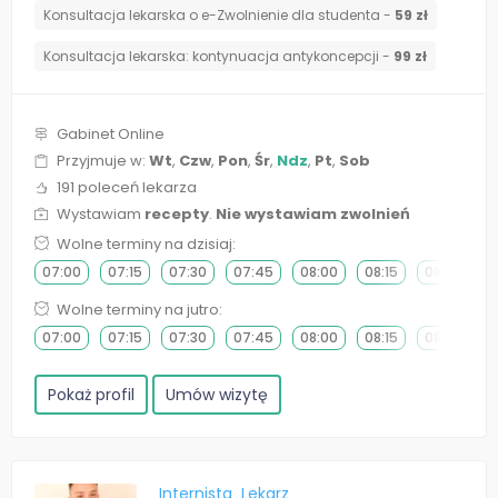
Konsultacja lekarska o e-Zwolnienie dla studenta -
59 zł
⁠Konsultacja lekarska: kontynuacja antykoncepcji -
99 zł
Gabinet Online
Przyjmuje w:
Wt
,
Czw
,
Pon
,
Śr
,
Ndz
,
Pt
,
Sob
191 poleceń lekarza
Wystawiam
recepty
.
Nie wystawiam zwolnień
Wolne terminy na dzisiaj:
07:00
07:15
07:30
07:45
08:00
08:15
08:30
0
Wolne terminy na jutro:
07:00
07:15
07:30
07:45
08:00
08:15
08:30
0
Pokaż profil
Umów wizytę
Internista
Lekarz