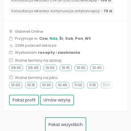
Konsultacja lekarska o L4 (e-ZLA) i/lub eReceptę -
109 zł
⁠Konsultacja lekarska: kontynuacja antykoncepcji -
79 zł
Gabinet Online
Przyjmuje w:
Czw
,
Ndz
,
Śr
,
Sob
,
Pon
,
Wt
2396 poleceń lekarza
Wystawiam
recepty
i
zwolnienia
Wolne terminy na dzisiaj:
09:30
09:45
10:00
10:15
10:30
10:45
Wolne terminy na jutro:
10:00
10:15
10:30
10:45
11:00
11:15
11:30
11:45
Pokaż profil
Umów wizytę
Pokaż wszystkich