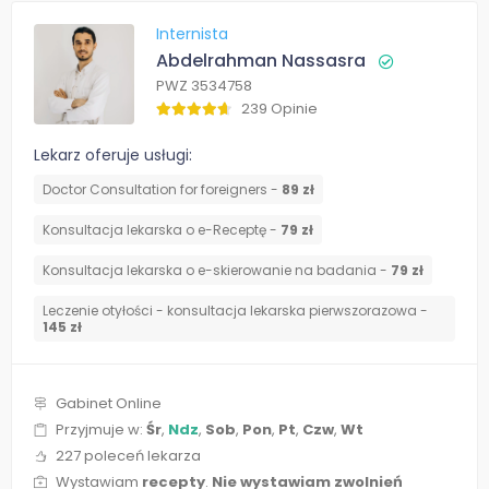
Internista
Abdelrahman Nassasra
PWZ 3534758
239 Opinie
Lekarz oferuje usługi:
Doctor Consultation for foreigners -
89 zł
Konsultacja lekarska o e-Receptę -
79 zł
Konsultacja lekarska o e-skierowanie na badania -
79 zł
Leczenie otyłości - konsultacja lekarska pierwszorazowa -
145 zł
Gabinet Online
Przyjmuje w:
Śr
,
Ndz
,
Sob
,
Pon
,
Pt
,
Czw
,
Wt
227 poleceń lekarza
Wystawiam
recepty
.
Nie wystawiam zwolnień