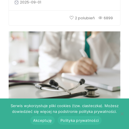
2025-09-01
2 polubień
6899
Serwis wykorzystuje pliki cookies (tzw. ciasteczka). Możesz
dowiedzieć się więcej na podstronie polityka prywatności.
,
Akceptuję
Polityka prywatności
Interna
Medycyna rodzinna
Jak długo ważne jest skierowanie do