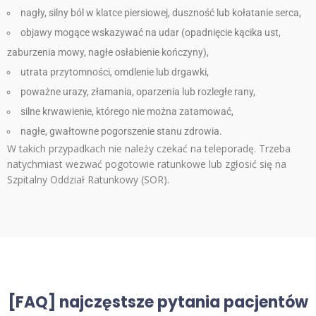
nagły, silny ból w klatce piersiowej, duszność lub kołatanie serca,
objawy mogące wskazywać na udar (opadnięcie kącika ust,
zaburzenia mowy, nagłe osłabienie kończyny),
utrata przytomności, omdlenie lub drgawki,
poważne urazy, złamania, oparzenia lub rozległe rany,
silne krwawienie, którego nie można zatamować,
nagłe, gwałtowne pogorszenie stanu zdrowia.
W takich przypadkach nie należy czekać na teleporadę. Trzeba
natychmiast wezwać pogotowie ratunkowe lub zgłosić się na
Szpitalny Oddział Ratunkowy (SOR).
[FAQ] najczęstsze pytania pacjentów