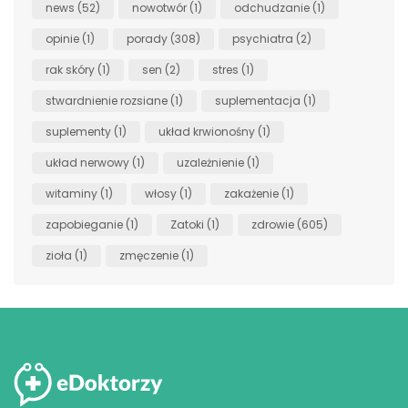
news
(52)
nowotwór
(1)
odchudzanie
(1)
opinie
(1)
porady
(308)
psychiatra
(2)
rak skóry
(1)
sen
(2)
stres
(1)
stwardnienie rozsiane
(1)
suplementacja
(1)
suplementy
(1)
układ krwionośny
(1)
układ nerwowy
(1)
uzależnienie
(1)
witaminy
(1)
włosy
(1)
zakażenie
(1)
zapobieganie
(1)
Zatoki
(1)
zdrowie
(605)
zioła
(1)
zmęczenie
(1)