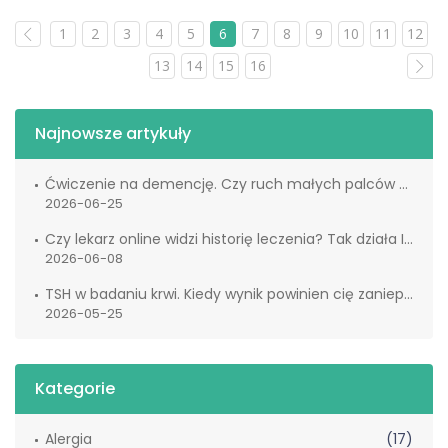
1
2
3
4
5
6
7
8
9
10
11
12
13
14
15
16
Najnowsze artykuły
Ćwiczenie na demencję. Czy ruch małych palców naprawdę wspiera mózg?
2026-06-25
Czy lekarz online widzi historię leczenia? Tak działa IKP
2026-06-08
TSH w badaniu krwi. Kiedy wynik powinien cię zaniepokoić?
2026-05-25
Kategorie
Alergia
(17)