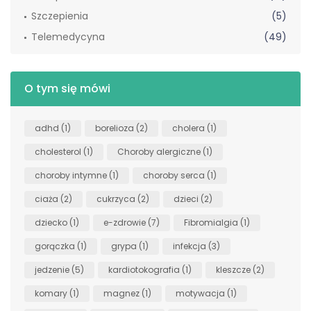
Szczepienia
(5)
Telemedycyna
(49)
O tym się mówi
adhd
(1)
borelioza
(2)
cholera
(1)
cholesterol
(1)
Choroby alergiczne
(1)
choroby intymne
(1)
choroby serca
(1)
ciaża
(2)
cukrzyca
(2)
dzieci
(2)
dziecko
(1)
e-zdrowie
(7)
Fibromialgia
(1)
gorączka
(1)
grypa
(1)
infekcja
(3)
jedzenie
(5)
kardiotokografia
(1)
kleszcze
(2)
komary
(1)
magnez
(1)
motywacja
(1)