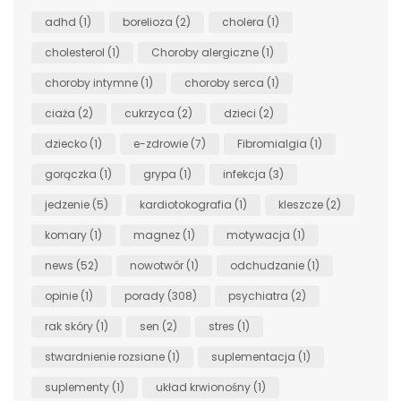
adhd
(1)
borelioza
(2)
cholera
(1)
cholesterol
(1)
Choroby alergiczne
(1)
choroby intymne
(1)
choroby serca
(1)
ciaża
(2)
cukrzyca
(2)
dzieci
(2)
dziecko
(1)
e-zdrowie
(7)
Fibromialgia
(1)
gorączka
(1)
grypa
(1)
infekcja
(3)
jedzenie
(5)
kardiotokografia
(1)
kleszcze
(2)
komary
(1)
magnez
(1)
motywacja
(1)
news
(52)
nowotwór
(1)
odchudzanie
(1)
opinie
(1)
porady
(308)
psychiatra
(2)
rak skóry
(1)
sen
(2)
stres
(1)
stwardnienie rozsiane
(1)
suplementacja
(1)
suplementy
(1)
układ krwionośny
(1)