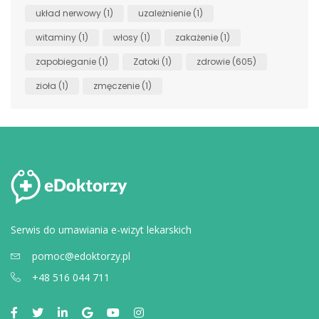
układ nerwowy
(1)
uzależnienie
(1)
witaminy
(1)
włosy
(1)
zakażenie
(1)
zapobieganie
(1)
Zatoki
(1)
zdrowie
(605)
zioła
(1)
zmęczenie
(1)
Serwis do umawiania e-wizyt lekarskich
pomoc@edoktorzy.pl
+48 516 044 711