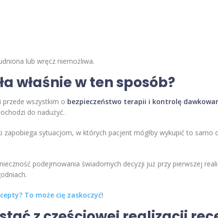
rudniona lub wręcz niemożliwa.
ła właśnie w ten sposób?
i przede wszystkim o
bezpieczeństwo terapii i kontrolę dawkowa
 dochodzi do nadużyć.
teki zapobiega sytuacjom, w których pacjent mógłby wykupić to samo
nieczność podejmowania świadomych decyzji już przy pierwszej realiz
godniach.
recepty? To może cię zaskoczyć
!
tać z częściowej realizacji re