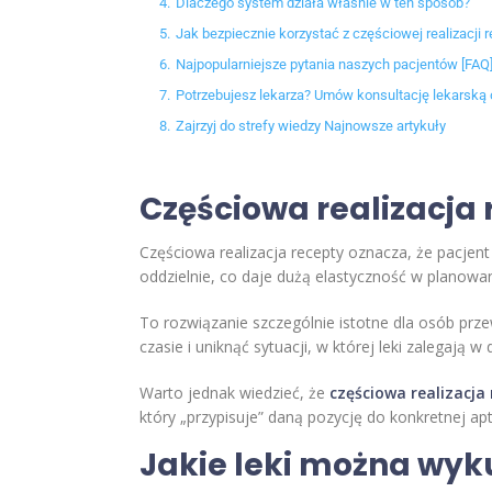
4.
Dlaczego system działa właśnie w ten sposób?
5.
Jak bezpiecznie korzystać z częściowej realizacji 
6.
Najpopularniejsze pytania naszych pacjentów [FAQ
7.
Potrzebujesz lekarza? Umów konsultację lekarską 
8.
Zajrzyj do strefy wiedzy Najnowsze artykuły
Częściowa realizacja 
Częściowa realizacja recepty oznacza, że pacjent
oddzielnie, co daje dużą elastyczność w planowani
To rozwiązanie szczególnie istotne dla osób prz
czasie i uniknąć sytuacji, w której leki zalegają
Warto jednak wiedzieć, że
częściowa realizacja
który „przypisuje” daną pozycję do konkretnej apt
Jakie leki można wyk