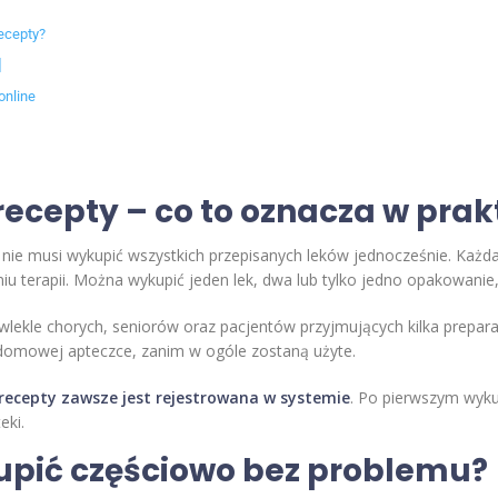
recepty?
]
online
recepty – co to oznacza w pra
 nie musi wykupić wszystkich przepisanych leków jednocześnie. Każda
u terapii. Można wykupić jeden lek, dwa lub tylko jedno opakowanie, 
ewlekle chorych, seniorów oraz pacjentów przyjmujących kilka prepa
 w domowej apteczce, zanim w ogóle zostaną użyte.
 recepty zawsze jest rejestrowana w systemie
. Po pierwszym wyku
eki.
upić częściowo bez problemu?