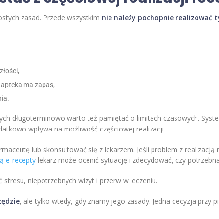
ostych zasad. Przede wszystkim
nie należy pochopnie realizować 
złości,
li apteka ma zapas,
ia.
ch długoterminowo warto też pamiętać o limitach czasowych. Syst
dodatkowo wpływa na możliwość częściowej realizacji.
rmaceutę lub skonsultować się z lekarzem. Jeśli problem z realizacją
ią e-recepty
lekarz może ocenić sytuację i zdecydować, czy potrzebna j
stresu, niepotrzebnych wizyt i przerw w leczeniu.
zędzie
, ale tylko wtedy, gdy znamy jego zasady. Jedna decyzja prz