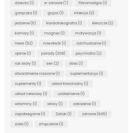
dziecko
(1)
e-zdrowie
(7)
Fibromialgia
(1)
gorączka
(1)
grypa
(1)
infekcja
(3)
jedzenie
(5)
kardiotokografia
(1)
kleszcze
(2)
komary
(1)
magnez
(1)
motywacja
(1)
news
(52)
nowotwór
(1)
odchudzanie
(1)
opinie
(1)
porady
(308)
psychiatra
(2)
rak skóry
(1)
sen
(2)
stres
(1)
stwardnienie rozsiane
(1)
suplementacja
(1)
suplementy
(1)
układ krwionośny
(1)
układ nerwowy
(1)
uzależnienie
(1)
witaminy
(1)
włosy
(1)
zakażenie
(1)
zapobieganie
(1)
Zatoki
(1)
zdrowie
(605)
zioła
(1)
zmęczenie
(1)