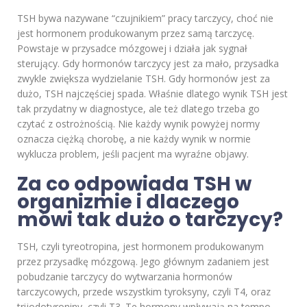
TSH bywa nazywane “czujnikiem” pracy tarczycy, choć nie
jest hormonem produkowanym przez samą tarczycę.
Powstaje w przysadce mózgowej i działa jak sygnał
sterujący. Gdy hormonów tarczycy jest za mało, przysadka
zwykle zwiększa wydzielanie TSH. Gdy hormonów jest za
dużo, TSH najczęściej spada. Właśnie dlatego wynik TSH jest
tak przydatny w diagnostyce, ale też dlatego trzeba go
czytać z ostrożnością. Nie każdy wynik powyżej normy
oznacza ciężką chorobę, a nie każdy wynik w normie
wyklucza problem, jeśli pacjent ma wyraźne objawy.
Za co odpowiada TSH w
organizmie i dlaczego
mówi tak dużo o tarczycy?
TSH, czyli tyreotropina, jest hormonem produkowanym
przez przysadkę mózgową. Jego głównym zadaniem jest
pobudzanie tarczycy do wytwarzania hormonów
tarczycowych, przede wszystkim tyroksyny, czyli T4, oraz
trijodotyroniny, czyli T3. Te hormony wpływają na tempo