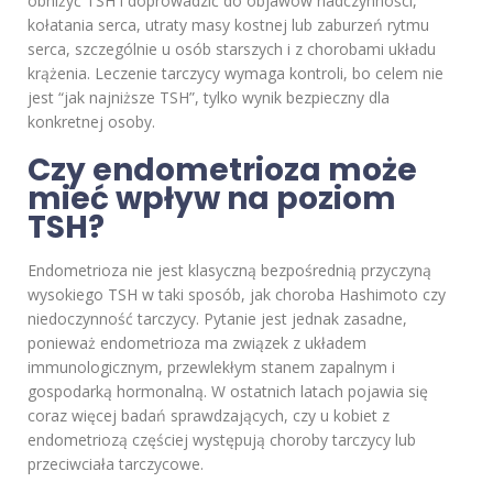
obniżyć TSH i doprowadzić do objawów nadczynności,
kołatania serca, utraty masy kostnej lub zaburzeń rytmu
serca, szczególnie u osób starszych i z chorobami układu
krążenia. Leczenie tarczycy wymaga kontroli, bo celem nie
jest “jak najniższe TSH”, tylko wynik bezpieczny dla
konkretnej osoby.
Czy endometrioza może
mieć wpływ na poziom
TSH?
Endometrioza nie jest klasyczną bezpośrednią przyczyną
wysokiego TSH w taki sposób, jak choroba Hashimoto czy
niedoczynność tarczycy. Pytanie jest jednak zasadne,
ponieważ endometrioza ma związek z układem
immunologicznym, przewlekłym stanem zapalnym i
gospodarką hormonalną. W ostatnich latach pojawia się
coraz więcej badań sprawdzających, czy u kobiet z
endometriozą częściej występują choroby tarczycy lub
przeciwciała tarczycowe.