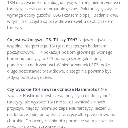
TSH najczęściej kieruje diagnostykę w stronę niedoczynności
tarczycy, często autoimmunologicznej. Rak tarczycy zwykle
wymaga oceny guzków, USG i czasem biopsji. Badania krwi,
w tym TSH, często są prawidłowe nawet u osób z rakiem
tarczycy.
Co jest ważniejsze: T3, T4 czy TSH?
Najważniejsza jest
wspólna interpretacja. TSH jest najlepszym badaniem
początkowym, FT4 pokazuje poziom głównego wolnego
hormonu tarczycy, a FT3 pomaga szczególnie przy
podejrzeniu nadczynności. W niedoczynności FT3 może
długo pozostawać prawidłowe, dlatego nie powinno być
jedyną podstawą oceny.
Czy wysokie TSH zawsze oznacza Hashimoto?
Nie
zawsze. Hashimoto jest częstą przyczyną niedoczynności
tarczycy, ale wysokie TSH może też wynikać z innych
przyczyn, między innymi po zapaleniu tarczycy, leczeniu,
niedoborze jodu, po operacji tarczycy albo przejściowo po
chorobie. Do oceny Hashimoto pomocne są przeciwciała
anty-TPO, anty-TG i obraz USG.