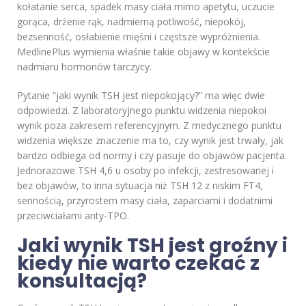
kołatanie serca, spadek masy ciała mimo apetytu, uczucie
gorąca, drżenie rąk, nadmierną potliwość, niepokój,
bezsenność, osłabienie mięśni i częstsze wypróżnienia.
MedlinePlus wymienia właśnie takie objawy w kontekście
nadmiaru hormonów tarczycy.
Pytanie “jaki wynik TSH jest niepokojący?” ma więc dwie
odpowiedzi. Z laboratoryjnego punktu widzenia niepokoi
wynik poza zakresem referencyjnym. Z medycznego punktu
widzenia większe znaczenie ma to, czy wynik jest trwały, jak
bardzo odbiega od normy i czy pasuje do objawów pacjenta.
Jednorazowe TSH 4,6 u osoby po infekcji, zestresowanej i
bez objawów, to inna sytuacja niż TSH 12 z niskim FT4,
sennością, przyrostem masy ciała, zaparciami i dodatnimi
przeciwciałami anty-TPO.
Jaki wynik TSH jest groźny i
kiedy nie warto czekać z
konsultacją?