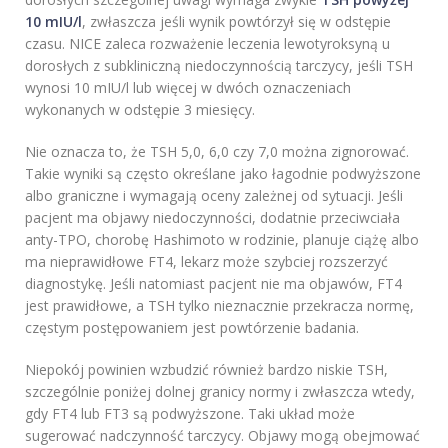
10 mIU/l
, zwłaszcza jeśli wynik powtórzył się w odstępie
czasu. NICE zaleca rozważenie leczenia lewotyroksyną u
dorosłych z subkliniczną niedoczynnością tarczycy, jeśli TSH
wynosi 10 mIU/l lub więcej w dwóch oznaczeniach
wykonanych w odstępie 3 miesięcy.
Nie oznacza to, że TSH 5,0, 6,0 czy 7,0 można zignorować.
Takie wyniki są często określane jako łagodnie podwyższone
albo graniczne i wymagają oceny zależnej od sytuacji. Jeśli
pacjent ma objawy niedoczynności, dodatnie przeciwciała
anty-TPO, chorobę Hashimoto w rodzinie, planuje ciążę albo
ma nieprawidłowe FT4, lekarz może szybciej rozszerzyć
diagnostykę. Jeśli natomiast pacjent nie ma objawów, FT4
jest prawidłowe, a TSH tylko nieznacznie przekracza normę,
częstym postępowaniem jest powtórzenie badania.
Niepokój powinien wzbudzić również bardzo niskie TSH,
szczególnie poniżej dolnej granicy normy i zwłaszcza wtedy,
gdy FT4 lub FT3 są podwyższone. Taki układ może
sugerować nadczynność tarczycy. Objawy mogą obejmować