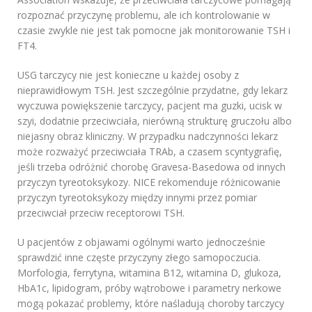
rozpoznać przyczynę problemu, ale ich kontrolowanie w
czasie zwykle nie jest tak pomocne jak monitorowanie TSH i
FT4.
USG tarczycy nie jest konieczne u każdej osoby z
nieprawidłowym TSH. Jest szczególnie przydatne, gdy lekarz
wyczuwa powiększenie tarczycy, pacjent ma guzki, ucisk w
szyi, dodatnie przeciwciała, nierówną strukturę gruczołu albo
niejasny obraz kliniczny. W przypadku nadczynności lekarz
może rozważyć przeciwciała TRAb, a czasem scyntygrafię,
jeśli trzeba odróżnić chorobę Gravesa-Basedowa od innych
przyczyn tyreotoksykozy. NICE rekomenduje różnicowanie
przyczyn tyreotoksykozy między innymi przez pomiar
przeciwciał przeciw receptorowi TSH.
U pacjentów z objawami ogólnymi warto jednocześnie
sprawdzić inne częste przyczyny złego samopoczucia.
Morfologia, ferrytyna, witamina B12, witamina D, glukoza,
HbA1c, lipidogram, próby wątrobowe i parametry nerkowe
mogą pokazać problemy, które naśladują choroby tarczycy