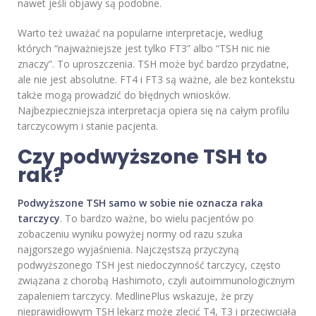
nawet jeśli objawy są podobne.
Warto też uważać na popularne interpretacje, według
których “najważniejsze jest tylko FT3” albo “TSH nic nie
znaczy”. To uproszczenia. TSH może być bardzo przydatne,
ale nie jest absolutne. FT4 i FT3 są ważne, ale bez kontekstu
także mogą prowadzić do błędnych wniosków.
Najbezpieczniejsza interpretacja opiera się na całym profilu
tarczycowym i stanie pacjenta.
Czy podwyższone TSH to
rak?
Podwyższone TSH samo w sobie nie oznacza raka
tarczycy
. To bardzo ważne, bo wielu pacjentów po
zobaczeniu wyniku powyżej normy od razu szuka
najgorszego wyjaśnienia. Najczęstszą przyczyną
podwyższonego TSH jest niedoczynność tarczycy, często
związana z chorobą Hashimoto, czyli autoimmunologicznym
zapaleniem tarczycy. MedlinePlus wskazuje, że przy
nieprawidłowym TSH lekarz może zlecić T4, T3 i przeciwciała