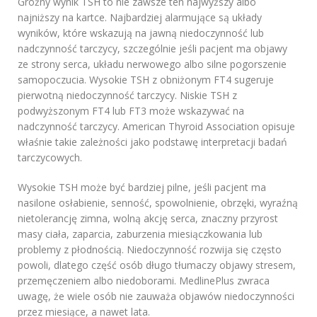
Groźny wynik TSH to nie zawsze ten najwyższy albo
najniższy na kartce. Najbardziej alarmujące są układy
wyników, które wskazują na jawną niedoczynność lub
nadczynność tarczycy, szczególnie jeśli pacjent ma objawy
ze strony serca, układu nerwowego albo silne pogorszenie
samopoczucia. Wysokie TSH z obniżonym FT4 sugeruje
pierwotną niedoczynność tarczycy. Niskie TSH z
podwyższonym FT4 lub FT3 może wskazywać na
nadczynność tarczycy. American Thyroid Association opisuje
właśnie takie zależności jako podstawę interpretacji badań
tarczycowych.
Wysokie TSH może być bardziej pilne, jeśli pacjent ma
nasilone osłabienie, senność, spowolnienie, obrzęki, wyraźną
nietolerancję zimna, wolną akcję serca, znaczny przyrost
masy ciała, zaparcia, zaburzenia miesiączkowania lub
problemy z płodnością. Niedoczynność rozwija się często
powoli, dlatego część osób długo tłumaczy objawy stresem,
przemęczeniem albo niedoborami. MedlinePlus zwraca
uwagę, że wiele osób nie zauważa objawów niedoczynności
przez miesiące, a nawet lata.