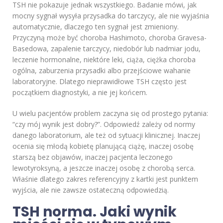
TSH nie pokazuje jednak wszystkiego. Badanie mówi, jak
mocny sygnał wysyła przysadka do tarczycy, ale nie wyjaśnia
automatycznie, dlaczego ten sygnał jest zmieniony.
Przyczyną może być choroba Hashimoto, choroba Gravesa-
Basedowa, zapalenie tarczycy, niedobór lub nadmiar jodu,
leczenie hormonalne, niektóre leki, ciąża, ciężka choroba
ogólna, zaburzenia przysadki albo przejściowe wahanie
laboratoryjne. Dlatego nieprawidłowe TSH często jest
początkiem diagnostyki, a nie jej końcem.
U wielu pacjentów problem zaczyna się od prostego pytania:
“czy mój wynik jest dobry?”. Odpowiedź zależy od normy
danego laboratorium, ale też od sytuacji klinicznej. Inaczej
ocenia się młodą kobietę planującą ciążę, inaczej osobę
starszą bez objawów, inaczej pacjenta leczonego
lewotyroksyną, a jeszcze inaczej osobę z chorobą serca.
Właśnie dlatego zakres referencyjny z kartki jest punktem
wyjścia, ale nie zawsze ostateczną odpowiedzią.
TSH norma. Jaki wynik