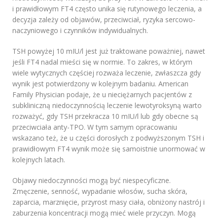
i prawidłowym FT4 często unika się rutynowego leczenia, a
decyzja zależy od objawów, przeciwciał, ryzyka sercowo-
naczyniowego i czynników indywidualnych.
TSH powyżej 10 mIU/l jest już traktowane poważniej, nawet
jeśli FT4 nadal mieści się w normie. To zakres, w którym
wiele wytycznych częściej rozważa leczenie, zwłaszcza gdy
wynik jest potwierdzony w kolejnym badaniu. American
Family Physician podaje, że u nieciężarnych pacjentów z
subkliniczną niedoczynnością leczenie lewotyroksyną warto
rozważyć, gdy TSH przekracza 10 mIU/l lub gdy obecne są
przeciwciała anty-TPO. W tym samym opracowaniu
wskazano też, że u części dorosłych z podwyższonym TSH i
prawidłowym FT4 wynik może się samoistnie unormować w
kolejnych latach.
Objawy niedoczynności mogą być niespecyficzne.
Zmęczenie, senność, wypadanie włosów, sucha skóra,
zaparcia, marznięcie, przyrost masy ciała, obniżony nastrój i
zaburzenia koncentracji mogą mieć wiele przyczyn. Mogą