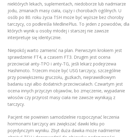
niektórych lekach, suplementach, niedoborze lub nadmiarze
jodu, zmianach masy ciała, ciąży i chorobach ogólnych. U
osób po 80. roku życia TSH może być wyższe bez choroby
tarczycy, co podkreśla MedlinePlus. To jeden z powodów, dla
których wynik u osoby młodej i starszej nie zawsze
interpretuje się identycznie.
Niepokój warto zamienić na plan. Pierwszym krokiem jest
sprawdzenie FT4, a czasem FT3. Drugim jest ocena
przeciwciał anty-TPO i anty-TG, jeśli lekarz podejrzewa
Hashimoto. Trzecim może być USG tarczycy, szczególnie
przy powiększeniu gruczołu, guzkach, nieprawidłowym
badaniu szyi albo dodatnich przeciwciałach. Czwartym jest
ocena innych przyczyn objawów, bo zmęczenie, wypadanie
włosów czy przyrost masy ciała nie zawsze wynikają z
tarczycy.
Pacjent nie powinien samodzielnie rozpoczynać leczenia
hormonami tarczycy ani zwiększać dawki leku po
pojedynczym wyniku. Zbyt duża dawka może nadmiernie