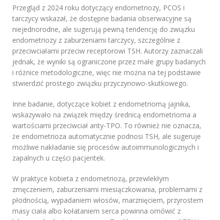
Przegląd z 2024 roku dotyczący endometriozy, PCOS i
tarczycy wskazał, że dostępne badania obserwacyjne są
niejednorodne, ale sugerują pewną tendencję do związku
endometriozy z zaburzeniami tarczycy, szczególnie z
przeciwciałami przeciw receptorowi TSH. Autorzy zaznaczali
jednak, że wyniki są ograniczone przez małe grupy badanych
i różnice metodologiczne, więc nie można na tej podstawie
stwierdzić prostego związku przyczynowo-skutkowego.
Inne badanie, dotyczące kobiet z endometriomą jajnika,
wskazywało na związek między średnicą endometrioma a
wartościami przeciwciał anty-TPO. To również nie oznacza,
że endometrioza automatycznie podnosi TSH, ale sugeruje
możliwe nakładanie się procesów autoimmunologicznych i
zapalnych u części pacjentek.
W praktyce kobieta z endometriozą, przewlekłym
zmęczeniem, zaburzeniami miesiączkowania, problemami z
płodnością, wypadaniem włosów, marznięciem, przyrostem
masy ciała albo kołataniem serca powinna omówić z