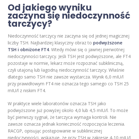
Od jakiego wyniku
zaczyna się niedoczynność
tarczycy?
Niedoczynność tarczycy nie zaczyna się od jednej magicznej
liczby TSH. Najbardziej klasyczny obraz to
podwyższone
TSH i obniżone FT4
. Wtedy mówi się o jawnej pierwotnej
niedoczynności tarczycy. Jeśli TSH jest podwyższone, ale FT4
pozostaje w normie, lekarz może rozpoznać subkliniczną,
czyli utajoną lub łagodną niedoczynność tarczycy. Właśnie
dlatego samo TSH nie zawsze wystarcza. Wynik 6,0 mIU/l
przy prawidłowym FT4 nie oznacza tego samego co TSH 25
mIU/l z niskim FT4.
W praktyce wiele laboratoriów oznacza TSH jako
podwyższone już powyżej około 4,0 lub 4,5 mIU/l. To może
być pierwszy sygnał, że tarczyca wymaga kontroli. Nie
zawsze oznacza jednak konieczność rozpoczęcia leczenia.
RACGP, opisując postępowanie w subklinicznej
niedoczynności, wskazuje, że przy TSH w zakresie 4-10 mIU/l