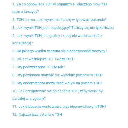
1.
Za co odpowiada TSH w organizmie i dlaczego mówi tak
dużo o tarczycy?
2.
TSH norma. Jaki wynik mieści się w typowym zakresie?
3.
Jaki wynik TSH jest niepokojący? Tu liczy się nie tylko liczba
4.
Jaki wynik TSH jest groźny i kiedy nie warto czekać z
konsultacją?
5.
Od jakiego wyniku zaczyna się niedoczynność tarczycy?
6.
Co jest ważniejsze: T3, T4 czy TSH?
7.
Czy podwyższone TSH to rak?
8.
Czy powinnam martwić się wysokim poziomem TSH?
9.
Czy endometrioza może mieć wpływ na poziom TSH?
10.
Jak przygotować się do badania TSH, żeby wynik był
bardziej wiarygodny?
11.
Jakie badania warto zrobić przy nieprawidłowym TSH?
12.
Najczęstsze pytania o TSH