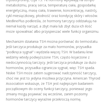
metabolizmu, pracę serca, temperaturę ciała, gospodarkę
energetyczną, masę ciała, trawienie, koncentrację, nastrój,
cykl miesiączkowy, płodność oraz kondycję skóry i włosów.
MedlinePlus podkreśla, że hormony tarczycy oddziałują na
niemal każdy narząd, a zbyt mała lub zbyt duża ich ilość
może spowalniać albo przyspieszać wiele funkcji organizmu.
Mechanizm działania TSH można porównać do termostatu.
Jeśli tarczyca produkuje za mało hormonów, przysadka
“podkręca sygnał” i wydziela więcej TSH. W badaniu krwi
widzimy wtedy podwyższone TSH, często kojarzone z
niedoczynnością tarczycy. Jeśli tarczyca produkuje za dużo
hormonów, przysadka ogranicza sygnał, więc TSH spada.
Niskie TSH może zatem sugerować nadczynność tarczycy,
choć nie jest to jedyna możliwa przyczyna. American Thyroid
Association wskazuje, że TSH jest najlepszym badaniem
początkowym do oceny funkcji tarczycy, ponieważ jego
zmiany mogą pojawiać się wcześnie, zanim poziomy
hormonów tarczycy wyraźnie przekroczą normę.