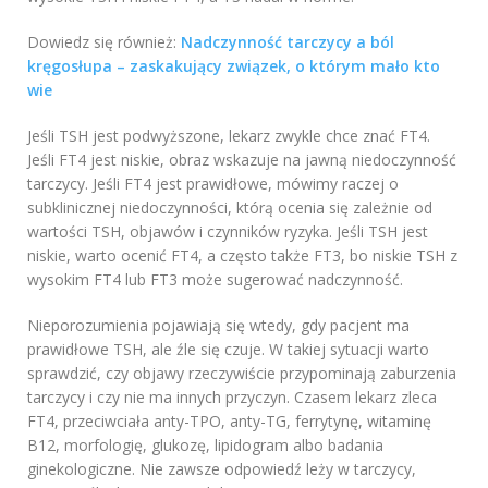
Dowiedz się również:
Nadczynność tarczycy a ból
kręgosłupa – zaskakujący związek, o którym mało kto
wie
Jeśli TSH jest podwyższone, lekarz zwykle chce znać FT4.
Jeśli FT4 jest niskie, obraz wskazuje na jawną niedoczynność
tarczycy. Jeśli FT4 jest prawidłowe, mówimy raczej o
subklinicznej niedoczynności, którą ocenia się zależnie od
wartości TSH, objawów i czynników ryzyka. Jeśli TSH jest
niskie, warto ocenić FT4, a często także FT3, bo niskie TSH z
wysokim FT4 lub FT3 może sugerować nadczynność.
Nieporozumienia pojawiają się wtedy, gdy pacjent ma
prawidłowe TSH, ale źle się czuje. W takiej sytuacji warto
sprawdzić, czy objawy rzeczywiście przypominają zaburzenia
tarczycy i czy nie ma innych przyczyn. Czasem lekarz zleca
FT4, przeciwciała anty-TPO, anty-TG, ferrytynę, witaminę
B12, morfologię, glukozę, lipidogram albo badania
ginekologiczne. Nie zawsze odpowiedź leży w tarczycy,