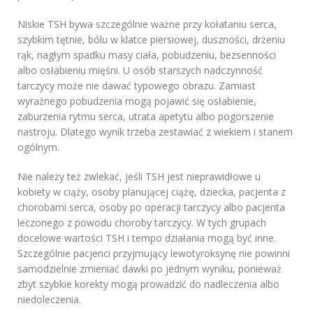
Niskie TSH bywa szczególnie ważne przy kołataniu serca,
szybkim tętnie, bólu w klatce piersiowej, duszności, drżeniu
rąk, nagłym spadku masy ciała, pobudzeniu, bezsenności
albo osłabieniu mięśni. U osób starszych nadczynność
tarczycy może nie dawać typowego obrazu. Zamiast
wyraźnego pobudzenia mogą pojawić się osłabienie,
zaburzenia rytmu serca, utrata apetytu albo pogorszenie
nastroju. Dlatego wynik trzeba zestawiać z wiekiem i stanem
ogólnym.
Nie należy też zwlekać, jeśli TSH jest nieprawidłowe u
kobiety w ciąży, osoby planującej ciążę, dziecka, pacjenta z
chorobami serca, osoby po operacji tarczycy albo pacjenta
leczonego z powodu choroby tarczycy. W tych grupach
docelowe wartości TSH i tempo działania mogą być inne.
Szczególnie pacjenci przyjmujący lewotyroksynę nie powinni
samodzielnie zmieniać dawki po jednym wyniku, ponieważ
zbyt szybkie korekty mogą prowadzić do nadleczenia albo
niedoleczenia.