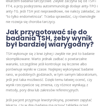
lekarzem badania tarczycowe. Zwykle zaczyna się od TSH i
FT4, a przy podejrzeniu autoimmunologii dodaje anty-TPO i
anty-TG. Jeśli TSH jest nieprawidłowe, nie należy zakładać, że
“to tylko endometrioza”. Trzeba sprawdzić, czy równolegle
nie rozwija się choroba tarczycy.
Jak przygotować się do
badania TSH, żeby wynik
był bardziej wiarygodny?
TSH wykonuje się z krwi żylnej i zwykle nie jest to badanie
skomplikowane. Warto jednak zadbać o powtarzalne
warunki, szczególnie jeśli kontroluje się leczenie albo
porównuje wyniki w czasie. Najlepiej wykonywać badanie
rano, w podobnych godzinach, w tym samym laboratorium,
jeśli jest taka możliwość. Dzięki temu łatwiej ocenić, czy
wynik rzeczywiście się zmienia, czy różnice wynikają z
metody, pory dnia lub zakresów referencyjnych.
Jeśli pacjent przyjmuje lewotyroksynę, powinien zapytać
lekarza, czy w dniu badania ma przyjąć tabletkę przed