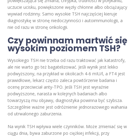
powiększająca się zmiana, chrypka, trudności w połykaniu,
uczucie ucisku, powiększone węzły chłonne albo obciążający
wywiad rodzinny. Samo wysokie TSH najczęściej kieruje
diagnostykę w stronę niedoczynności i autoimmunologii, a
nie od razu w stronę onkologii.
Czy powinnam martwić się
wysokim poziomem TSH?
Wysokiego TSH nie trzeba od razu traktować jak katastrofy,
ale nie warto go też bagatelizować. Jeśli wynik jest lekko
podwyższony, na przykład w okolicach 4-6 mIU/l, a FT4 jest
prawidłowe, lekarz często zaleca powtórzenie badania i
ocenę przeciwciał anty-TPO. Jeśli TSH jest wyraźnie
podwyższone, narasta w kolejnych badaniach albo
towarzyszą mu objawy, diagnostyka powinna być szybsza.
Szczególnie ważne jest odróżnienie jednorazowego wahania
od utrwalonego zaburzenia.
Na wynik TSH wpływa wiele czynników. Może zmieniać się w
ciągu dnia, bywa zaburzone po ciężkiej infekcji, przy