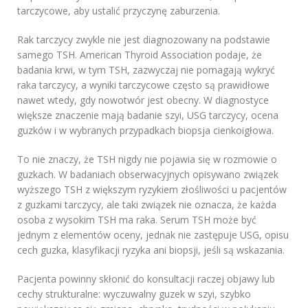
tarczycowe, aby ustalić przyczynę zaburzenia.
Rak tarczycy zwykle nie jest diagnozowany na podstawie
samego TSH. American Thyroid Association podaje, że
badania krwi, w tym TSH, zazwyczaj nie pomagają wykryć
raka tarczycy, a wyniki tarczycowe często są prawidłowe
nawet wtedy, gdy nowotwór jest obecny. W diagnostyce
większe znaczenie mają badanie szyi, USG tarczycy, ocena
guzków i w wybranych przypadkach biopsja cienkoigłowa.
To nie znaczy, że TSH nigdy nie pojawia się w rozmowie o
guzkach. W badaniach obserwacyjnych opisywano związek
wyższego TSH z większym ryzykiem złośliwości u pacjentów
z guzkami tarczycy, ale taki związek nie oznacza, że każda
osoba z wysokim TSH ma raka. Serum TSH może być
jednym z elementów oceny, jednak nie zastępuje USG, opisu
cech guzka, klasyfikacji ryzyka ani biopsji, jeśli są wskazania.
Pacjenta powinny skłonić do konsultacji raczej objawy lub
cechy strukturalne: wyczuwalny guzek w szyi, szybko