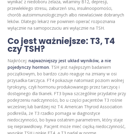
wynikać z niedoboru żelaza, witaminy B12, depresji,
przewlekłego stresu, zaburzeń snu, insulinooporności,
chorób autoimmunologicznych albo niewłaściwie dobranych
leków. Dlatego lekarz nie powinien opierać rozpoznania
wyłącznie na samopoczuciu ani wyłącznie na TSH.
Co jest ważniejsze: T3, T4
czy TSH?
Najkrócej:
najważniejszy jest układ wyników, a nie
pojedynczy hormon
. TSH jest najlepszym badaniem
początkowym, bo bardzo czuło reaguje na zmiany w osi
przysadka-tarczyca. FT4 pokazuje natomiast poziom wolnej
tyroksyny, czyli hormonu produkowanego przez tarczycę i
dostępnego dla tkanek. FT3 bywa szczególnie przydatne przy
podejrzeniu nadczynności, bo u części pacjentów T3 rośnie
wcześniej lub bardziej niż T4. American Thyroid Association
podkreśla, że T3 rzadko pomaga w diagnostyce
niedoczynności, bo bywa ostatnim parametrem, który staje
się nieprawidłowy. Pacjent może mieć ciężką niedoczynność,
wysokie TSH i niskie FT4, a T3 nadal w norme.