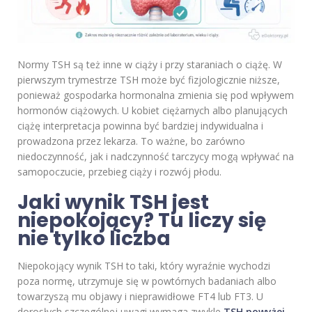
Normy TSH są też inne w ciąży i przy staraniach o ciążę. W
pierwszym trymestrze TSH może być fizjologicznie niższe,
ponieważ gospodarka hormonalna zmienia się pod wpływem
hormonów ciążowych. U kobiet ciężarnych albo planujących
ciążę interpretacja powinna być bardziej indywidualna i
prowadzona przez lekarza. To ważne, bo zarówno
niedoczynność, jak i nadczynność tarczycy mogą wpływać na
samopoczucie, przebieg ciąży i rozwój płodu.
Jaki wynik TSH jest
niepokojący? Tu liczy się
nie tylko liczba
Niepokojący wynik TSH to taki, który wyraźnie wychodzi
poza normę, utrzymuje się w powtórnych badaniach albo
towarzyszą mu objawy i nieprawidłowe FT4 lub FT3. U
dorosłych szczególnej uwagi wymaga zwykle
TSH powyżej