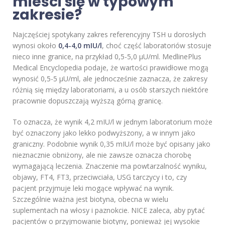
mieści się w typowym
zakresie?
Najczęściej spotykany zakres referencyjny TSH u dorosłych
wynosi około
0,4-4,0 mIU/l
, choć część laboratoriów stosuje
nieco inne granice, na przykład 0,5-5,0 µU/ml. MedlinePlus
Medical Encyclopedia podaje, że wartości prawidłowe mogą
wynosić 0,5-5 µU/ml, ale jednocześnie zaznacza, że zakresy
różnią się między laboratoriami, a u osób starszych niektóre
pracownie dopuszczają wyższą górną granicę.
To oznacza, że wynik 4,2 mIU/l w jednym laboratorium może
być oznaczony jako lekko podwyższony, a w innym jako
graniczny. Podobnie wynik 0,35 mIU/l może być opisany jako
nieznacznie obniżony, ale nie zawsze oznacza chorobę
wymagającą leczenia. Znaczenie ma powtarzalność wyniku,
objawy, FT4, FT3, przeciwciała, USG tarczycy i to, czy
pacjent przyjmuje leki mogące wpływać na wynik.
Szczególnie ważna jest biotyna, obecna w wielu
suplementach na włosy i paznokcie. NICE zaleca, aby pytać
pacjentów o przyjmowanie biotyny, ponieważ jej wysokie