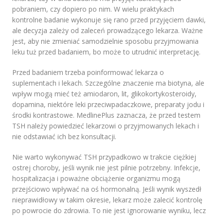
pobraniem, czy dopiero po nim. W wielu praktykach
kontrolne badanie wykonuje się rano przed przyjęciem dawki,
ale decyzja zależy od zaleceń prowadzącego lekarza. Ważne
jest, aby nie zmieniać samodzielnie sposobu przyjmowania
leku tuż przed badaniem, bo może to utrudnić interpretację.
Przed badaniem trzeba poinformować lekarza o
suplementach i lekach. Szczególne znaczenie ma biotyna, ale
wpływ mogą mieć też amiodaron, lit, glikokortykosteroidy,
dopamina, niektóre leki przeciwpadaczkowe, preparaty jodu i
środki kontrastowe. MedlinePlus zaznacza, że przed testem
TSH należy powiedzieć lekarzowi o przyjmowanych lekach i
nie odstawiać ich bez konsultacji.
Nie warto wykonywać TSH przypadkowo w trakcie ciężkiej
ostrej choroby, jeśli wynik nie jest pilnie potrzebny. Infekcje,
hospitalizacja i poważne obciążenie organizmu mogą
przejściowo wpływać na oś hormonalną. Jeśli wynik wyszedł
nieprawidłowy w takim okresie, lekarz może zalecić kontrolę
po powrocie do zdrowia. To nie jest ignorowanie wyniku, lecz