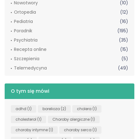
Nowotwory
(10)
Ortopedia
(12)
Pediatria
(16)
Poradnik
(195)
Psychiatria
(35)
Recepta online
(15)
Szczepienia
(5)
Telemedycyna
(49)
O tym się mówi
adhd
(1)
borelioza
(2)
cholera
(1)
cholesterol
(1)
Choroby alergiczne
(1)
choroby intymne
(1)
choroby serca
(1)