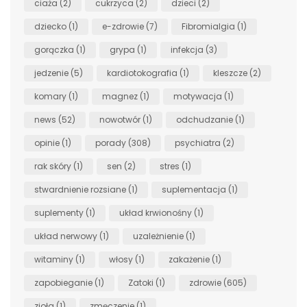
ciaża
(2)
cukrzyca
(2)
dzieci
(2)
dziecko
(1)
e-zdrowie
(7)
Fibromialgia
(1)
gorączka
(1)
grypa
(1)
infekcja
(3)
jedzenie
(5)
kardiotokografia
(1)
kleszcze
(2)
komary
(1)
magnez
(1)
motywacja
(1)
news
(52)
nowotwór
(1)
odchudzanie
(1)
opinie
(1)
porady
(308)
psychiatra
(2)
rak skóry
(1)
sen
(2)
stres
(1)
stwardnienie rozsiane
(1)
suplementacja
(1)
suplementy
(1)
układ krwionośny
(1)
układ nerwowy
(1)
uzależnienie
(1)
witaminy
(1)
włosy
(1)
zakażenie
(1)
zapobieganie
(1)
Zatoki
(1)
zdrowie
(605)
zioła
(1)
zmęczenie
(1)