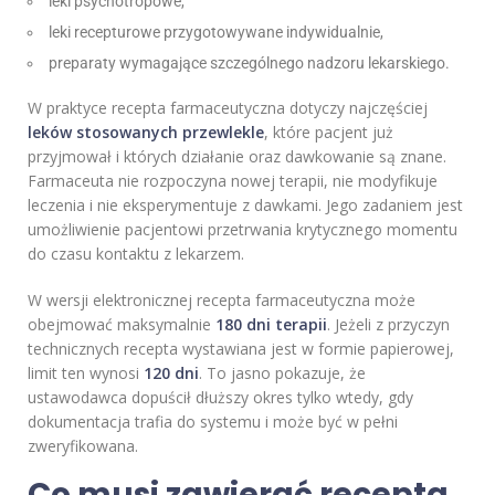
leki psychotropowe,
leki recepturowe przygotowywane indywidualnie,
preparaty wymagające szczególnego nadzoru lekarskiego.
W praktyce recepta farmaceutyczna dotyczy najczęściej
leków stosowanych przewlekle
, które pacjent już
przyjmował i których działanie oraz dawkowanie są znane.
Farmaceuta nie rozpoczyna nowej terapii, nie modyfikuje
leczenia i nie eksperymentuje z dawkami. Jego zadaniem jest
umożliwienie pacjentowi przetrwania krytycznego momentu
do czasu kontaktu z lekarzem.
W wersji elektronicznej recepta farmaceutyczna może
obejmować maksymalnie
180 dni terapii
. Jeżeli z przyczyn
technicznych recepta wystawiana jest w formie papierowej,
limit ten wynosi
120 dni
. To jasno pokazuje, że
ustawodawca dopuścił dłuższy okres tylko wtedy, gdy
dokumentacja trafia do systemu i może być w pełni
zweryfikowana.
Co musi zawierać recepta