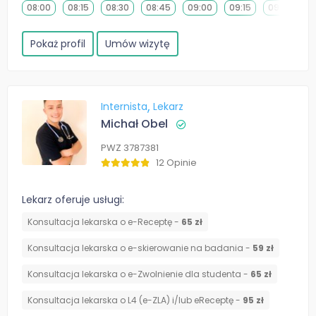
08:00
08:15
08:30
08:45
09:00
09:15
09:30
0
Pokaż profil
Umów wizytę
Internista
Lekarz
Michał Obel
PWZ 3787381
12 Opinie
Lekarz oferuje usługi:
Konsultacja lekarska o e-Receptę -
65 zł
Konsultacja lekarska o e-skierowanie na badania -
59 zł
Konsultacja lekarska o e-Zwolnienie dla studenta -
65 zł
Konsultacja lekarska o L4 (e-ZLA) i/lub eReceptę -
95 zł