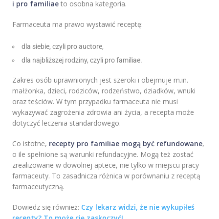
i pro familiae
to osobna kategoria.
Farmaceuta ma prawo wystawić receptę:
dla siebie, czyli pro auctore,
dla najbliższej rodziny, czyli pro familiae.
Zakres osób uprawnionych jest szeroki i obejmuje m.in.
małżonka, dzieci, rodziców, rodzeństwo, dziadków, wnuki
oraz teściów. W tym przypadku farmaceuta nie musi
wykazywać zagrożenia zdrowia ani życia, a recepta może
dotyczyć leczenia standardowego.
Co istotne,
recepty pro familiae mogą być refundowane
,
o ile spełnione są warunki refundacyjne. Mogą też zostać
zrealizowane w dowolnej aptece, nie tylko w miejscu pracy
farmaceuty. To zasadnicza różnica w porównaniu z receptą
farmaceutyczną.
Dowiedz się również:
Czy lekarz widzi, że nie wykupiłeś
recepty? To może cię zaskoczyć!