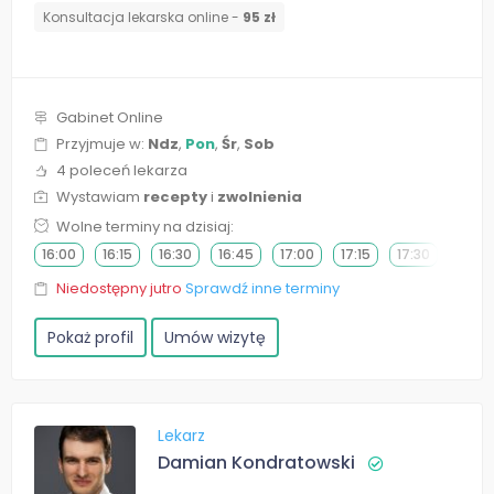
Konsultacja lekarska online -
95 zł
Gabinet Online
Przyjmuje w:
Ndz
,
Pon
,
Śr
,
Sob
4 poleceń lekarza
Wystawiam
recepty
i
zwolnienia
Wolne terminy na dzisiaj:
16:00
16:15
16:30
16:45
17:00
17:15
17:30
17:45
Niedostępny jutro
Sprawdź inne terminy
Pokaż profil
Umów wizytę
Lekarz
Damian Kondratowski