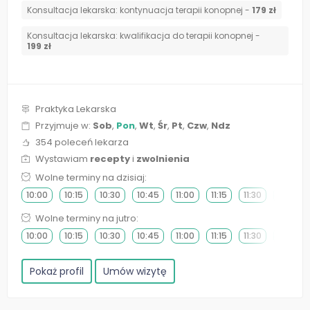
Konsultacja lekarska: kontynuacja terapii konopnej -
179 zł
Konsultacja lekarska: kwalifikacja do terapii konopnej -
199 zł
Praktyka Lekarska
Przyjmuje w:
Sob
,
Pon
,
Wt
,
Śr
,
Pt
,
Czw
,
Ndz
354 poleceń lekarza
Wystawiam
recepty
i
zwolnienia
Wolne terminy na dzisiaj:
10:00
10:15
10:30
10:45
11:00
11:15
11:30
11:45
Wolne terminy na jutro:
10:00
10:15
10:30
10:45
11:00
11:15
11:30
11:45
Pokaż profil
Umów wizytę