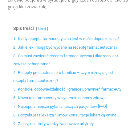
grają kluczową rolę.
Spis treści
Ukryj
1.
Kiedy recepta farmaceutyczna jest w ogóle dopuszczalna?
2.
Jakie leki mogą być wydane na receptę farmaceutyczną?
3.
Co musi zawierać recepta farmaceutyczna i dlaczego jest
zawsze pełnopłatna?
4.
Recepty pro auctore i pro familiae – czym różnią się od
recepty farmaceutycznej?
5.
Kontrole, odpowiedzialność i granice uprawnień farmaceuty
6.
Nowa rola farmaceuty w systemie ochrony zdrowia
7.
Najpopularniejsze pytania naszych pacjentów [FAQ]
8.
Potrzebujesz lekarza? Umów konsultację lekarską online
9.
Zajrzyj do strefy wiedzy Najnowsze artykuły