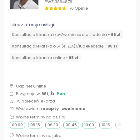
PWZ 3864876
76 Opinie
Lekarz oferuje usługi:
Konsultacja lekarska o e-Zwolnienie dla studenta -
65 zł
Konsultacja lekarska o L4 (e-ZLA) i/lub eReceptę -
95 zł
Konsultacja lekarska online -
95 zł
Gabinet Online
Przyjmuje w:
Wt
,
Śr
,
Pon
75 poleceń lekarza
Wystawiam
recepty
i
zwolnienia
Wolne terminy na dzisiaj:
09:00
09:15
09:30
09:45
10:00
10:15
10:30
10
Wolne terminy na jutro: