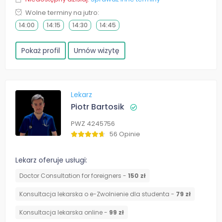
Wolne terminy na jutro:
14:00
14:15
14:30
14:45
Pokaż profil
Umów wizytę
Lekarz
Piotr Bartosik
PWZ 4245756
56 Opinie
Lekarz oferuje usługi:
Doctor Consultation for foreigners -
150 zł
Konsultacja lekarska o e-Zwolnienie dla studenta -
79 zł
Konsultacja lekarska online -
99 zł