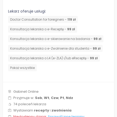
Lekarz oferuje usługi:
Doctor Consultation for foreigners -
119 zł
Konsultacja lekarska o e-Receptę -
99 zł
Konsultacja lekarska o e-skierowanie na badania -
99 zł
Konsultacja lekarska o e-Zwolnienie dla studenta -
99 zł
Konsultacja lekarska o L4 (e-ZLA) i/lub eReceptę -
99 zł
Pokaż wszystkie
Gabinet Online
Przyjmuje w:
Sob
,
Wt
,
Czw
,
Pt
,
Ndz
74 poleceń lekarza
Wystawiam
recepty
i
zwolnienia
Niedostępny dzisiaj.
Sprawdź inne terminy