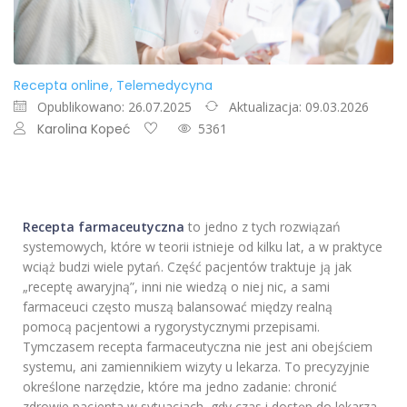
Recepta online
Telemedycyna
Opublikowano: 26.07.2025
Aktualizacja: 09.03.2026
Karolina Kopeć
5361
Recepta farmaceutyczna
to jedno z tych rozwiązań
systemowych, które w teorii istnieje od kilku lat, a w praktyce
wciąż budzi wiele pytań. Część pacjentów traktuje ją jak
„receptę awaryjną”, inni nie wiedzą o niej nic, a sami
farmaceuci często muszą balansować między realną
pomocą pacjentowi a rygorystycznymi przepisami.
Tymczasem recepta farmaceutyczna nie jest ani obejściem
systemu, ani zamiennikiem wizyty u lekarza. To precyzyjnie
określone narzędzie, które ma jedno zadanie: chronić
zdrowie pacjenta w sytuacjach, gdy czas i dostęp do lekarza