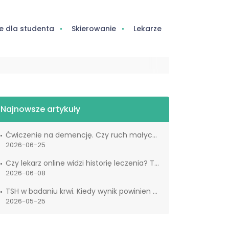
e dla studenta
Skierowanie
Lekarze
Najnowsze artykuły
Ćwiczenie na demencję. Czy ruch małych palców naprawdę wspiera mózg?
2026-06-25
Czy lekarz online widzi historię leczenia? Tak działa IKP
2026-06-08
TSH w badaniu krwi. Kiedy wynik powinien cię zaniepokoić?
2026-05-25