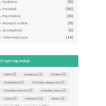
Pediatria
(16)
Poradnik
(195)
Psychiatria
(35)
Recepta online
(15)
Szczepienia
(5)
Telemedycyna
(49)
O tym się mówi
adhd
(1)
borelioza
(2)
cholera
(1)
cholesterol
(1)
Choroby alergiczne
(1)
choroby intymne
(1)
choroby serca
(1)
ciaża
(2)
cukrzyca
(2)
dzieci
(2)