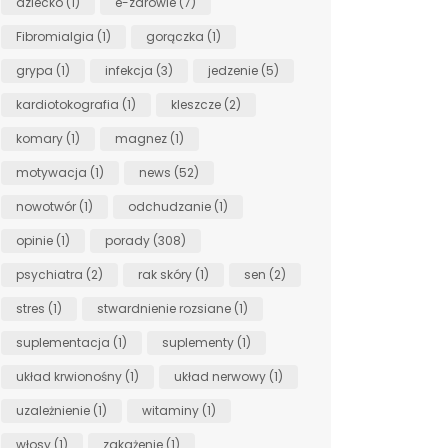
dziecko
(1)
e-zdrowie
(7)
Fibromialgia
(1)
gorączka
(1)
grypa
(1)
infekcja
(3)
jedzenie
(5)
kardiotokografia
(1)
kleszcze
(2)
komary
(1)
magnez
(1)
motywacja
(1)
news
(52)
nowotwór
(1)
odchudzanie
(1)
opinie
(1)
porady
(308)
psychiatra
(2)
rak skóry
(1)
sen
(2)
stres
(1)
stwardnienie rozsiane
(1)
suplementacja
(1)
suplementy
(1)
układ krwionośny
(1)
układ nerwowy
(1)
uzależnienie
(1)
witaminy
(1)
włosy
(1)
zakażenie
(1)