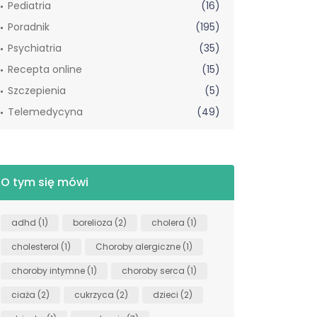
Pediatria
(16)
Poradnik
(195)
Psychiatria
(35)
Recepta online
(15)
Szczepienia
(5)
Telemedycyna
(49)
O tym się mówi
adhd
(1)
borelioza
(2)
cholera
(1)
cholesterol
(1)
Choroby alergiczne
(1)
choroby intymne
(1)
choroby serca
(1)
ciaża
(2)
cukrzyca
(2)
dzieci
(2)