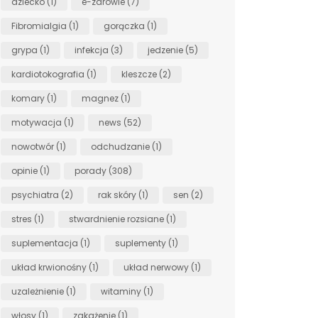
dziecko
(1)
e-zdrowie
(7)
Fibromialgia
(1)
gorączka
(1)
grypa
(1)
infekcja
(3)
jedzenie
(5)
kardiotokografia
(1)
kleszcze
(2)
komary
(1)
magnez
(1)
motywacja
(1)
news
(52)
nowotwór
(1)
odchudzanie
(1)
opinie
(1)
porady
(308)
psychiatra
(2)
rak skóry
(1)
sen
(2)
stres
(1)
stwardnienie rozsiane
(1)
suplementacja
(1)
suplementy
(1)
układ krwionośny
(1)
układ nerwowy
(1)
uzależnienie
(1)
witaminy
(1)
włosy
(1)
zakażenie
(1)