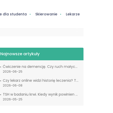
e dla studenta
Skierowanie
Lekarze
Najnowsze artykuły
Ćwiczenie na demencję. Czy ruch małych palców naprawdę wspiera mózg?
2026-06-25
Czy lekarz online widzi historię leczenia? Tak działa IKP
2026-06-08
TSH w badaniu krwi. Kiedy wynik powinien cię zaniepokoić?
2026-05-25