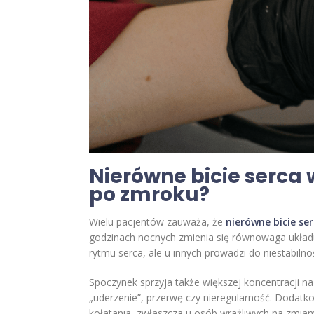
Nierówne bicie serca 
po zmroku?
Wielu pacjentów zauważa, że
nierówne bicie se
godzinach nocnych zmienia się równowaga układu
rytmu serca, ale u innych prowadzi do niestabil
Spoczynek sprzyja także większej koncentracji na
„uderzenie”, przerwę czy nieregularność. Dodat
kołatania, zwłaszcza u osób wrażliwych na zmi