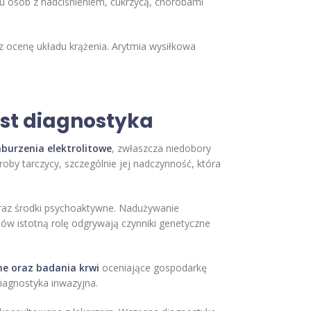
u osób z nadciśnieniem, cukrzycą, chorobami
z ocenę układu krążenia. Arytmia wysiłkowa
est diagnostyka
burzenia elektrolitowe
, zwłaszcza niedobory
by tarczycy, szczególnie jej nadczynność, która
oraz środki psychoaktywne. Nadużywanie
ów istotną rolę odgrywają czynniki genetyczne
ne oraz badania krwi
oceniające gospodarkę
diagnostyka inwazyjna.