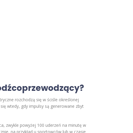
 bodźcoprzewodzący?
tryczne rozchodzą się w ściśle określonej
 się wtedy, gdy impulsy są generowane zbyt
ca, zwykle powyżej 100 uderzeń na minutę w
znie, na przykład u sportowców lub w czasie