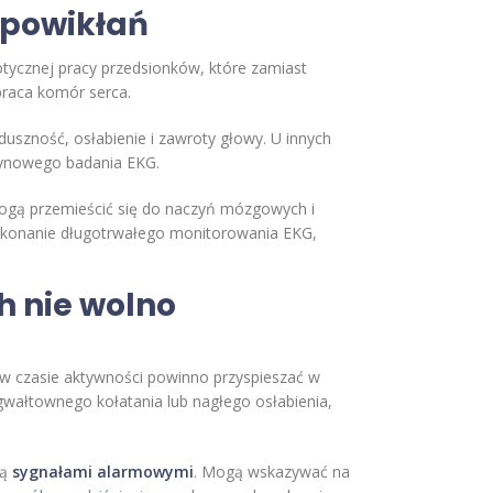
 powikłań
aotycznej pracy przedsionków, które zamiast
praca komór serca.
duszność, osłabienie i zawroty głowy. U innych
utynowego badania EKG.
ogą przemieścić się do naczyń mózgowych i
ykonanie długotrwałego monitorowania EKG,
h nie wolno
 w czasie aktywności powinno przyspieszać w
gwałtownego kołatania lub nagłego osłabienia,
są
sygnałami alarmowymi
. Mogą wskazywać na