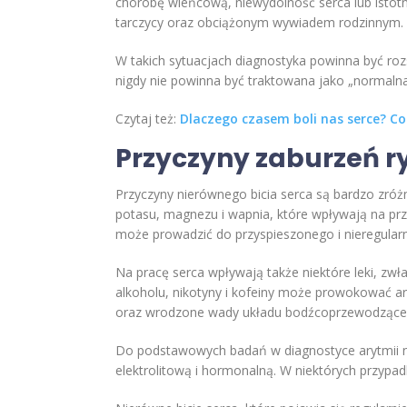
chorobę wieńcową, niewydolność serca lub istot
tarczycy oraz obciążonym wywiadem rodzinnym.
W takich sytuacjach diagnostyka powinna być ro
nigdy nie powinna być traktowana jako „normalna 
Czytaj też:
Dlaczego czasem boli nas serce? C
Przyczyny zaburzeń ry
Przyczyny nierównego bicia serca są bardzo zróżn
potasu, magnezu i wapnia, które wpływają na prz
może prowadzić do przyspieszonego i nieregular
Na pracę serca wpływają także niektóre leki, z
alkoholu, nikotyny i kofeiny może prowokować ar
oraz wrodzone wady układu bodźcoprzewodzące
Do podstawowych badań w diagnostyce arytmii 
elektrolitową i hormonalną. W niektórych przypad