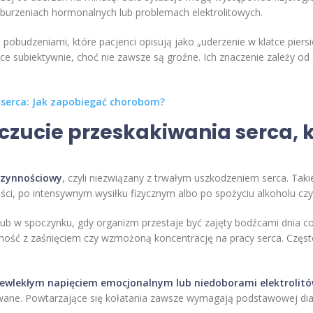
aburzeniach hormonalnych lub problemach elektrolitowych.
pobudzeniami, które pacjenci opisują jako „uderzenie w klatce piers
subiektywnie, choć nie zawsze są groźne. Ich znaczenie zależy od czę
 serca: Jak zapobiegać chorobom?
uczucie przeskakiwania serca,
czynnościowy
, czyli niezwiązany z trwałym uszkodzeniem serca. Taki
ci, po intensywnym wysiłku fizycznym albo po spożyciu alkoholu czy d
ub w spoczynku, gdy organizm przestaje być zajęty bodźcami dnia co
rudność z zaśnięciem czy wzmożoną koncentrację na pracy serca. Częs
zewlekłym napięciem emocjonalnym lub niedoborami elektrolit
owane. Powtarzające się kołatania zawsze wymagają podstawowej diag