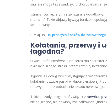
snu, ale mogą też świadczyć o chorobie serca, z
Istnieją również arytmie związane z dodatkowymi 
moment”. Takie objawy bywają bardzo niepokojące 
się pojawiają.
Czytaj też:
10 prostych kroków do zdrowszego
Kołatania, przerwy i 
łagodna?
U wielu osób nierówne bicie serca ma charakter
okresach silnego stresu, przemęczenia, bezsennoś
Typowe są dolegliwości występujące wieczorem l
kołatanie, uczucie pustki w klatce piersiowej, t
objawy poprzez pobudzenie układu nerwowego.
Takie epizody mogą mieć związek z
nerwicą, pr
nie są groźne, nie powinny być całkowicie ignor