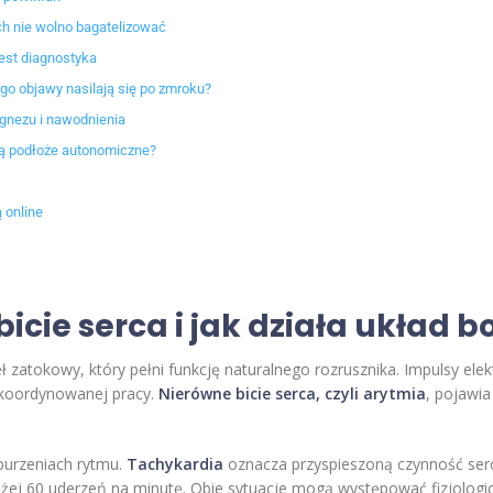
ch nie wolno bagatelizować
jest diagnostyka
go objawy nasilają się po zmroku?
agnezu i nawodnienia
ją podłoże autonomiczne?
 online
icie serca i jak działa układ
zatokowy, który pełni funkcję naturalnego rozrusznika. Impulsy elek
 skoordynowanej pracy.
Nierówne bicie serca, czyli arytmia
, pojawia
burzeniach rytmu.
Tachykardia
oznacza przyspieszoną czynność ser
iżej 60 uderzeń na minutę. Obie sytuacje mogą występować fizjologic