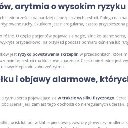
ów, arytmia o wysokim ryzyku
ch i jednocześnie najbardziej niebezpiecznych arytmii. Polega na ch
oordynowane ruchy. Skutkiem jest nieregularna, często przyspieszona 
żne. U części pacjentów pojawia się nagłe, silne kołatanie serca, 
 wykryta przypadkowo, na przykład podczas pomiaru ciśnienia lub r
nków jest
ryzyko powstawania skrzeplin
w przedsionkach, które m
nanie tej arytmii ma kluczowe znaczenie. Często niezbędne jest w
 uchwycić epizodu zaburzeń rytmu.
łku i objawy alarmowe, któryc
a rytmu serca pojawiające się
w trakcie wysiłku fizycznego
. Serce
bciążenia. Jeśli zamiast tego dochodzi do nieregularnych uderzeń, 
łku, ucisk lub ból w klatce piersiowej, zawroty głowy czy omdlenia 