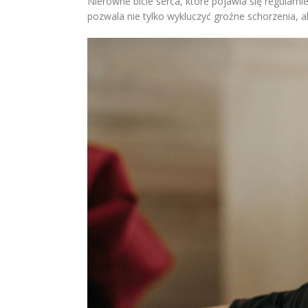
Nierówne bicie serca, które pojawia się regular
pozwala nie tylko wykluczyć groźne schorzenia, 