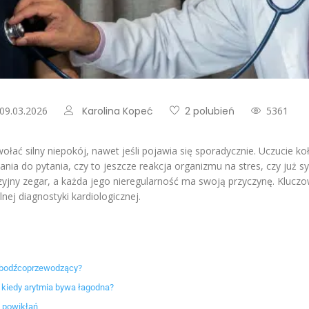
 09.03.2026
Karolina Kopeć
2 polubień
5361
ołać silny niepokój, nawet jeśli pojawia się sporadycznie. Uczucie k
łania do pytania, czy to jeszcze reakcja organizmu na stres, czy ju
yjny zegar, a każda jego nieregularność ma swoją przyczynę. Kluczo
nej diagnostyki kardiologicznej.
ad bodźcoprzewodzący?
, kiedy arytmia bywa łagodna?
u powikłań