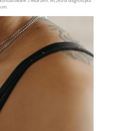
ć skonsultowane z lekarzem. Wczesna diagnostyka
iom.