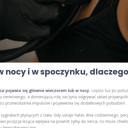
w nocy i w spoczynku, dlaczego
rca pojawia się głównie wieczorem lub w nocy
, często tuż po położ
 nerwowego, a dominującą rolę zaczyna odgrywać układ przywspółcz
ności przewodzenia impulsów i pojawienia się dodatkowych pobudzeń.
 sygnałach płynących z ciała. Gdy ustaje hałas dnia codziennego, pa
kowo pozycja leżąca wpływa na powrót żylny do serca, co może chwi
any hemodynamiczne.