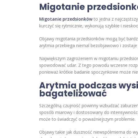
Migotanie przedsionk
Migotanie przedsionków
to jedna z najczęstszy
kurczyć się rytmicznie, wykonują szybkie i niesk
Objawy migotania przedsionków mogą być bardzo ró
arytmia przebiega niemal bezobjawowo i zostaje
Największym zagrożeniem w migotaniu przedsio
spowodować udar. Z tego powodu wczesne rozpoz
ponieważ krótkie badanie spoczynkowe może nie
Arytmia podczas wysi
bagatelizować
Szczególną czujność powinny wzbudzać zaburzeni
sposób miarowy i dostosowany do intensywności o
może to świadczyć o poważniejszym problemie.
Objawy takie jak duszność niewspółmierna do wysi