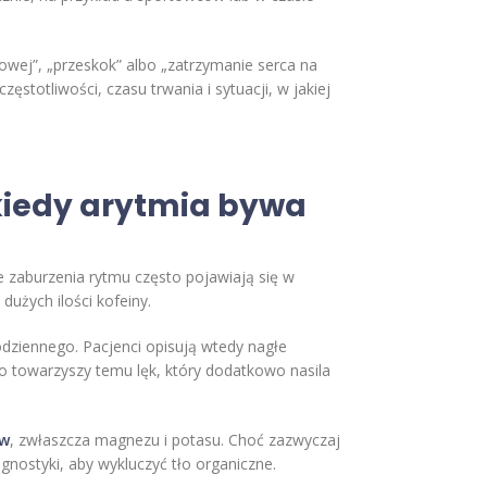
iowej”, „przeskok” albo „zatrzymanie serca na
stotliwości, czasu trwania i sytuacji, w jakiej
 kiedy arytmia bywa
e zaburzenia rytmu często pojawiają się w
użych ilości kofeiny.
dziennego. Pacjenci opisują wtedy nagłe
to towarzyszy temu lęk, który dodatkowo nasila
ów
, zwłaszcza magnezu i potasu. Choć zazwyczaj
nostyki, aby wykluczyć tło organiczne.