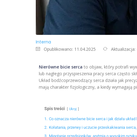
Interna
Opublikowano: 11.04.2025
Aktualizacja:
Nierówne bicie serca
to objaw, który potrafi wyw
lub nagłego przyspieszenia pracy serca często sk
Układ bodźcoprzewodzący serca działa jak precyz
mają charakter fizjologiczny, a kiedy wymagają pil
Spis treści
Ukryj
1.
Co oznacza nierówne bicie serca i jak działa ukł
2.
Kołatania, przerwy i uczucie przeskakiwania serca
3.
Migotanie przedsionków, arytmia o wysokim ryzyk