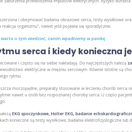
ne zaburzenia przewodzenia impulsów elektrycznych. Ryzyko wzrasta 
zszerzona i obejmować badania obrazowe serca, testy wysiłkowe ora
reakcja organizmu”, nawet jeśli pojawia się sporadycznie.
o warto o tym wiedzieć, zanim wpadniemy w panikę
tmu serca i kiedy konieczna j
icowane i często się na siebie nakładają. Do najczęstszych należą
za
ewodnictwo elektryczne w mięśniu sercowym. Równie istotne są choro
nego rytmu.
właszcza moczopędne, preparaty stosowane w leczeniu chorób serca 
ytmie nawet u osób bez rozpoznanej choroby serca. U części pacjent
go.
należą
EKG spoczynkowe, Holter EKG, badanie echokardiograficz
kach konieczne są testy wysiłkowe, badania elektrofizjologiczne lub 