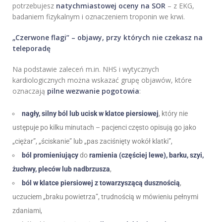
potrzebujesz
natychmiastowej oceny na SOR
– z EKG,
badaniem fizykalnym i oznaczeniem troponin we krwi.
„Czerwone flagi” – objawy, przy których nie czekasz na
teleporadę
Na podstawie zaleceń m.in. NHS i wytycznych
kardiologicznych można wskazać grupę objawów, które
oznaczają
pilne wezwanie pogotowia
:
nagły, silny ból lub ucisk w klatce piersiowej
, który nie
ustępuje po kilku minutach – pacjenci często opisują go jako
„ciężar”, „ściskanie” lub „pas zaciśnięty wokół klatki”,
ból promieniujący
do
ramienia (częściej lewe), barku, szyi,
żuchwy, pleców lub nadbrzusza
,
ból w klatce piersiowej z towarzyszącą dusznością
,
uczuciem „braku powietrza”, trudnością w mówieniu pełnymi
zdaniami,