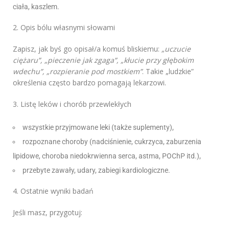
ciała, kaszlem.
2. Opis bólu własnymi słowami
Zapisz, jak byś go opisał/a komuś bliskiemu:
„uczucie
ciężaru”, „pieczenie jak zgaga”, „kłucie przy głębokim
wdechu”, „rozpieranie pod mostkiem”
. Takie „ludzkie”
określenia często bardzo pomagają lekarzowi.
3. Listę leków i chorób przewlekłych
wszystkie przyjmowane leki (także suplementy),
rozpoznane choroby (nadciśnienie, cukrzyca, zaburzenia
lipidowe, choroba niedokrwienna serca, astma, POChP itd.),
przebyte zawały, udary, zabiegi kardiologiczne.
4. Ostatnie wyniki badań
Jeśli masz, przygotuj: