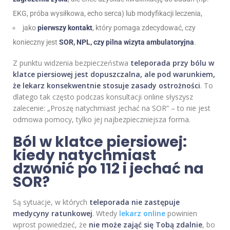
EKG, próba wysiłkowa, echo serca) lub modyfikacji leczenia,
jako
pierwszy kontakt
, który pomaga zdecydować, czy
konieczny jest
SOR, NPL, czy pilna wizyta ambulatoryjna
.
Z punktu widzenia bezpieczeństwa
teleporada przy bólu w
klatce piersiowej jest dopuszczalna, ale pod warunkiem,
że lekarz konsekwentnie stosuje zasady ostrożności
. To
dlatego tak często podczas konsultacji online słyszysz
zalecenie: „Proszę natychmiast jechać na SOR” – to nie jest
odmowa pomocy, tylko jej najbezpieczniejsza forma.
Ból w klatce piersiowej:
kiedy natychmiast
dzwonić po 112 i jechać na
SOR?
Są sytuacje, w których
teleporada nie zastępuje
medycyny ratunkowej
. Wtedy
lekarz online
powinien
wprost powiedzieć, że
nie może zająć się Tobą zdalnie
, bo