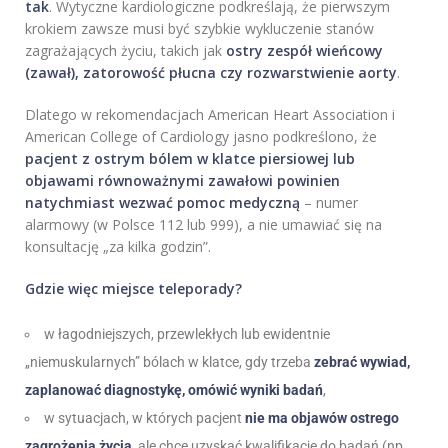
tak
. Wytyczne kardiologiczne podkreślają, że pierwszym
krokiem zawsze musi być szybkie wykluczenie stanów
zagrażających życiu, takich jak
ostry zespół wieńcowy
(zawał), zatorowość płucna czy rozwarstwienie aorty
.
Dlatego w rekomendacjach American Heart Association i
American College of Cardiology jasno podkreślono, że
pacjent z ostrym bólem w klatce piersiowej lub
objawami równoważnymi zawałowi powinien
natychmiast wezwać pomoc medyczną
– numer
alarmowy (w Polsce 112 lub 999), a nie umawiać się na
konsultację „za kilka godzin”.
Gdzie więc miejsce teleporady?
w łagodniejszych, przewlekłych lub ewidentnie
„niemuskularnych” bólach w klatce, gdy trzeba
zebrać wywiad,
zaplanować diagnostykę, omówić wyniki badań
,
w sytuacjach, w których pacjent
nie ma objawów ostrego
zagrożenia życia
, ale chce uzyskać kwalifikację do badań (np.