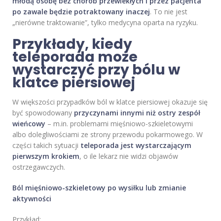
młodą osobę bez chorób przewlekłych i przez pacjenta
po zawale będzie potraktowany inaczej
. To nie jest
„nierówne traktowanie”, tylko medycyna oparta na ryzyku.
Przykłady, kiedy
teleporada może
wystarczyć przy bólu w
klatce piersiowej
W większości przypadków ból w klatce piersiowej okazuje się
być spowodowany
przyczynami innymi niż ostry zespół
wieńcowy
– m.in. problemami mięśniowo-szkieletowymi
albo dolegliwościami ze strony przewodu pokarmowego. W
części takich sytuacji
teleporada jest wystarczającym
pierwszym krokiem
, o ile lekarz nie widzi objawów
ostrzegawczych.
Ból mięśniowo-szkieletowy po wysiłku lub zmianie
aktywności
Przykład: