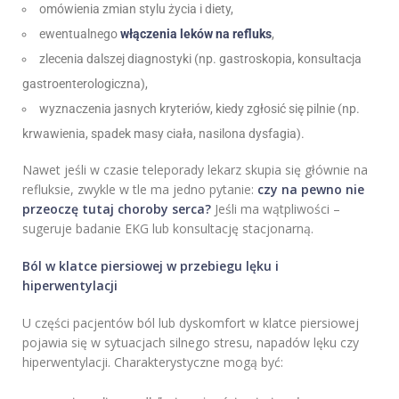
omówienia zmian stylu życia i diety,
ewentualnego
włączenia leków na refluks
,
zlecenia dalszej diagnostyki (np. gastroskopia, konsultacja
gastroenterologiczna),
wyznaczenia jasnych kryteriów, kiedy zgłosić się pilnie (np.
krwawienia, spadek masy ciała, nasilona dysfagia).
Nawet jeśli w czasie teleporady lekarz skupia się głównie na
refluksie, zwykle w tle ma jedno pytanie:
czy na pewno nie
przeoczę tutaj choroby serca?
Jeśli ma wątpliwości –
sugeruje badanie EKG lub konsultację stacjonarną.
Ból w klatce piersiowej w przebiegu lęku i
hiperwentylacji
U części pacjentów ból lub dyskomfort w klatce piersiowej
pojawia się w sytuacjach silnego stresu, napadów lęku czy
hiperwentylacji. Charakterystyczne mogą być: