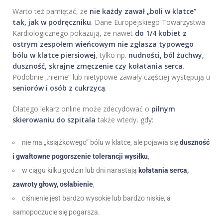
Warto też pamiętać, że
nie każdy zawał „boli w klatce”
tak, jak w podręczniku
. Dane Europejskiego Towarzystwa
Kardiologicznego pokazują, że nawet
do 1/4 kobiet z
ostrym zespołem wieńcowym nie zgłasza typowego
bólu w klatce piersiowej
, tylko np.
nudności, ból żuchwy,
duszność, skrajne zmęczenie czy kołatania serca
.
Podobnie „nieme” lub nietypowe zawały częściej występują u
seniorów i osób z cukrzycą
.
Dlatego lekarz online może zdecydować o
pilnym
skierowaniu do szpitala
także wtedy, gdy:
nie ma „książkowego” bólu w klatce, ale pojawia się
duszność
i gwałtowne pogorszenie tolerancji wysiłku
,
w ciągu kilku godzin lub dni narastają
kołatania serca,
zawroty głowy, osłabienie
,
ciśnienie jest bardzo wysokie lub bardzo niskie, a
samopoczucie się pogarsza.