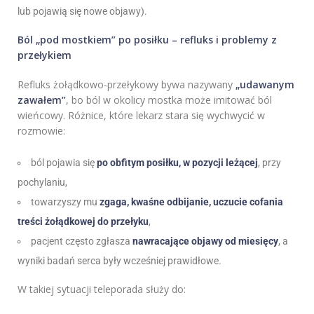
lub pojawią się nowe objawy).
Ból „pod mostkiem” po posiłku – refluks i problemy z
przełykiem
Refluks żołądkowo-przełykowy bywa nazywany
„udawanym
zawałem”
, bo ból w okolicy mostka może imitować ból
wieńcowy. Różnice, które lekarz stara się wychwycić w
rozmowie:
ból pojawia się
po obfitym posiłku, w pozycji leżącej
, przy
pochylaniu,
towarzyszy mu
zgaga, kwaśne odbijanie, uczucie cofania
treści żołądkowej do przełyku
,
pacjent często zgłasza
nawracające objawy od miesięcy
, a
wyniki badań serca były wcześniej prawidłowe.
W takiej sytuacji teleporada służy do: