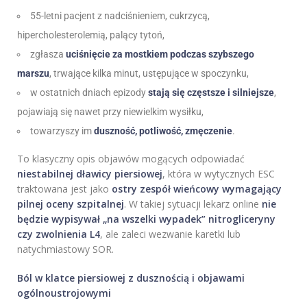
55-letni pacjent z nadciśnieniem, cukrzycą,
hipercholesterolemią, palący tytoń,
zgłasza
uciśnięcie za mostkiem podczas szybszego
marszu
, trwające kilka minut, ustępujące w spoczynku,
w ostatnich dniach epizody
stają się częstsze i silniejsze
,
pojawiają się nawet przy niewielkim wysiłku,
towarzyszy im
duszność, potliwość, zmęczenie
.
To klasyczny opis objawów mogących odpowiadać
niestabilnej dławicy piersiowej
, która w wytycznych ESC
traktowana jest jako
ostry zespół wieńcowy wymagający
pilnej oceny szpitalnej
. W takiej sytuacji lekarz online
nie
będzie wypisywał „na wszelki wypadek” nitrogliceryny
czy zwolnienia L4
, ale zaleci wezwanie karetki lub
natychmiastowy SOR.
Ból w klatce piersiowej z dusznością i objawami
ogólnoustrojowymi