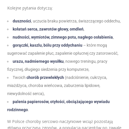
Kolejne pytania dotyczą:
duszności
, uczucia braku powietrza, świszczącego oddechu,
kołatań serca, zawrotów głowy, omdleń
,
nudności, wymiotów, zimnego potu, nagłego osłabienia
,
gorączki, kaszlu, bólu przy oddychaniu
– które mogą
sugerować zapalenie płuc, zapalenie opłucnej czy zatorowość,
urazu, nadmiernego wysiłku
, nowego treningu, pracy
fizycznej, długiego siedzenia przy komputerze,
Twoich
chorób przewlekłych
(nadciśnienie, cukrzyca,
miażdżyca, choroba wieńcowa, zaburzenia lipidowe,
niewydolność serca),
palenia papierosów, otyłości, obciążającego wywiadu
rodzinnego
.
W Polsce choroby sercowo-naczyniowe wciąż pozostają
główną przyczyną zgonów, a populacja pacjentów po zawale