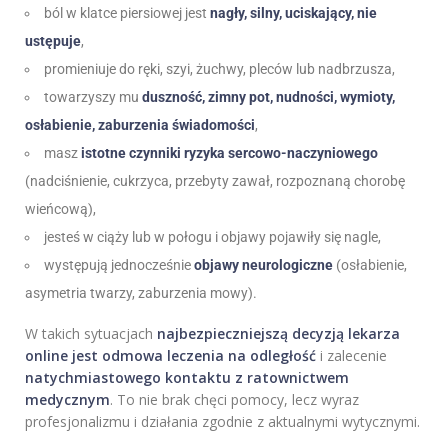
ból w klatce piersiowej jest
nagły, silny, uciskający, nie
ustępuje
,
promieniuje do ręki, szyi, żuchwy, pleców lub nadbrzusza,
towarzyszy mu
duszność, zimny pot, nudności, wymioty,
osłabienie, zaburzenia świadomości
,
masz
istotne czynniki ryzyka sercowo-naczyniowego
(nadciśnienie, cukrzyca, przebyty zawał, rozpoznaną chorobę
wieńcową),
jesteś w ciąży lub w połogu i objawy pojawiły się nagle,
występują jednocześnie
objawy neurologiczne
(osłabienie,
asymetria twarzy, zaburzenia mowy).
W takich sytuacjach
najbezpieczniejszą decyzją lekarza
online jest odmowa leczenia na odległość
i zalecenie
natychmiastowego kontaktu z ratownictwem
medycznym
. To nie brak chęci pomocy, lecz wyraz
profesjonalizmu i działania zgodnie z aktualnymi wytycznymi.