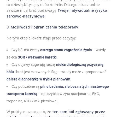
to dziesiątki tysięcy osób rocznie. Dlatego lekarz online
zawsze musi brać pod uwagę
Twoje indywidualne ryzyko
sercowo-naczyniowe
.
3. Możliwości i ograniczenia teleporady
Na tym etapie lekarz staje przed decyzją:
Czy ból ma cechy
ostrego stanu zagrożenia życia
– wtedy
zaleca
SOR / wezwanie karetki
.
Czy objawy sugerują raczej
niekardiologiczną przyczynę
bólu
i brak jest czerwonych flag – wtedy może zaproponować
dalszą diagnostykę w trybie planowym
.
Czy potrzebne są
pilne badania, ale bez natychmiastowego
transportu karetką
– np. szybka wizyta stacjonarna, EKG,
troponina, RTG klatki piersiowej.
W praktyce oznacza to, że
ten sam ból zgłaszany przez