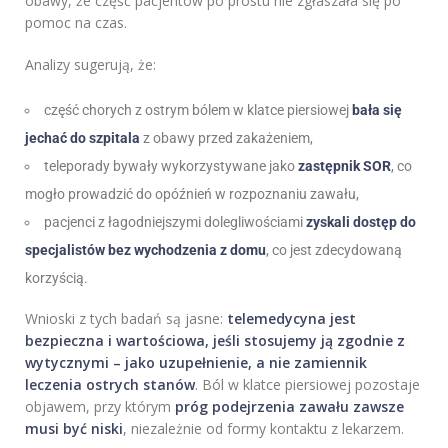
obawy, że część pacjentów po prostu nie zgłaszała się po
pomoc na czas.
Analizy sugerują, że:
część chorych z ostrym bólem w klatce piersiowej
bała się
jechać do szpitala
z obawy przed zakażeniem,
teleporady bywały wykorzystywane jako
zastępnik SOR
, co
mogło prowadzić do opóźnień w rozpoznaniu zawału,
pacjenci z łagodniejszymi dolegliwościami
zyskali dostęp do
specjalistów bez wychodzenia z domu
, co jest zdecydowaną
korzyścią.
Wnioski z tych badań są jasne:
telemedycyna jest
bezpieczna i wartościowa, jeśli stosujemy ją zgodnie z
wytycznymi – jako uzupełnienie, a nie zamiennik
leczenia ostrych stanów
. Ból w klatce piersiowej pozostaje
objawem, przy którym
próg podejrzenia zawału zawsze
musi być niski
, niezależnie od formy kontaktu z lekarzem.