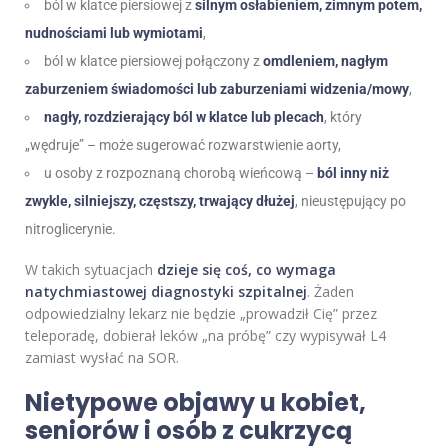
ból w klatce piersiowej z
silnym osłabieniem, zimnym potem,
nudnościami lub wymiotami
,
ból w klatce piersiowej połączony z
omdleniem, nagłym
zaburzeniem świadomości lub zaburzeniami widzenia/mowy
,
nagły, rozdzierający ból w klatce lub plecach
, który
„wędruje” – może sugerować rozwarstwienie aorty,
u osoby z rozpoznaną chorobą wieńcową –
ból inny niż
zwykle, silniejszy, częstszy, trwający dłużej
, nieustępujący po
nitroglicerynie.
W takich sytuacjach
dzieje się coś, co wymaga
natychmiastowej diagnostyki szpitalnej
. Żaden
odpowiedzialny lekarz nie będzie „prowadził Cię” przez
teleporadę, dobierał leków „na próbę” czy wypisywał L4
zamiast wysłać na SOR.
Nietypowe objawy u kobiet,
seniorów i osób z cukrzycą