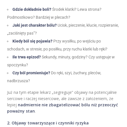
Gdzie dokładnie boli?
Środek klatki? Lewa strona?
Podmostkowo? Bardziej w plecach?
Jaki jest charakter bólu?
Ucisk, pieczenie, kłucie, rozpieranie,
„zaciśnięty pas”?
Kiedy ból się pojawia?
Przy wysiłku, po wejściu po
schodach, w stresie, po posiłku, przy ruchu klatki lub ręki?
Ile trwa epizod?
Sekundy, minuty, godziny? Czy ustępuje w
spoczynku?
Czy ból promieniuje?
Do ręki, szyi, żuchwy, pleców,
nadbrzusza?
Już na tym etapie lekarz „segreguje” objawy na potencjalnie
sercowe i raczej niesercowe, ale zawsze z założeniem, że
lepiej
nadmiernie nie zbagatelizować bólu niż przeoczyć
poważny stan
.
2. Objawy towarzyszące i czynniki ryzyka