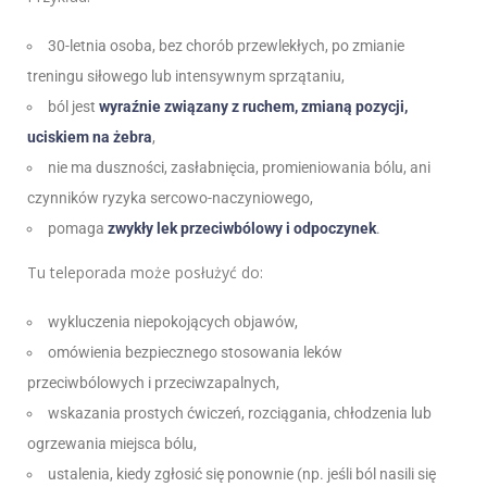
30-letnia osoba, bez chorób przewlekłych, po zmianie
treningu siłowego lub intensywnym sprzątaniu,
ból jest
wyraźnie związany z ruchem, zmianą pozycji,
uciskiem na żebra
,
nie ma duszności, zasłabnięcia, promieniowania bólu, ani
czynników ryzyka sercowo-naczyniowego,
pomaga
zwykły lek przeciwbólowy i odpoczynek
.
Tu teleporada może posłużyć do:
wykluczenia niepokojących objawów,
omówienia bezpiecznego stosowania leków
przeciwbólowych i przeciwzapalnych,
wskazania prostych ćwiczeń, rozciągania, chłodzenia lub
ogrzewania miejsca bólu,
ustalenia, kiedy zgłosić się ponownie (np. jeśli ból nasili się