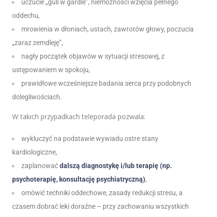
uczucie „guli w gardle”, niemożności wzięcia pełnego
oddechu,
mrowienia w dłoniach, ustach, zawrotów głowy, poczucia
„zaraz zemdleję”,
nagły początek objawów w sytuacji stresowej, z
ustępowaniem w spokoju,
prawidłowe wcześniejsze badania serca przy podobnych
dolegliwościach.
W takich przypadkach teleporada pozwala:
wykluczyć na podstawie wywiadu ostre stany
kardiologiczne,
zaplanować
dalszą diagnostykę i/lub terapię (np.
psychoterapię, konsultację psychiatryczną)
,
omówić techniki oddechowe, zasady redukcji stresu, a
czasem dobrać leki doraźne – przy zachowaniu wszystkich