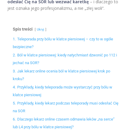
odesłać Cię na SOR lub wezwać karetkę
– i dlaczego to
jest oznaka jego profesjonalizmu, a nie „złej woli”.
Spis treści
Ukryj
1.
Teleporada przy bólu w klatce piersiowej – czy to w ogóle
bezpieczne?
2.
Ból w klatce piersiowej: kiedy natychmiast dzwonić po 112 i
jechać na SOR?
3.
Jak lekarz online ocenia ból w klatce piersiowej krok po
kroku?
4.
Przykłady, kiedy teleporada może wystarczyć przy bólu w
klatce piersiowej
5.
Przykłady, kiedy lekarz podczas teleporady musi odesłać Cię
na SOR
6.
Dlaczego lekarz online czasem odmawia leków „na serce”
lub L4 przy bólu w klatce piersiowej?