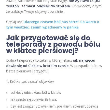
zawał, zatorowość lub inny stan nagły,
nie wystawi L4 „na
telefon” zamiast odesłać do szpitala
. To świadczy o tym,
że traktuje Twoje objawy poważnie.
Czytaj też:
Dlaczego czasem boli nas serce? Co warto o
tym wiedzieć, zanim wpadniemy w panikę
Jak przygotować się do
teleporady z powodu bólu
w klatce piersiowej?
Dobra teleporada to taka, w której lekarz
jak najwięcej
dowie się od Ciebie w krótkim czasie
. W przypadku bólu w
klatce piersiowej przygotuj:
1. Krótką „oś czasu” objawów
od kiedy odczuwasz ból w klatce,
jak często się pojawia, ile trwa,
czy jest związany z wysiłkiem, posiłkiem, stresem, pozycją