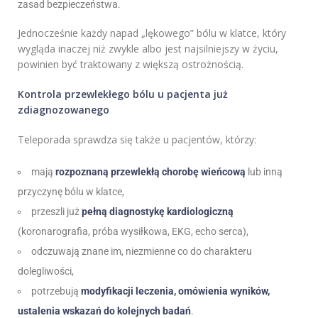
zasad bezpieczeństwa.
Jednocześnie każdy napad „lękowego” bólu w klatce, który
wygląda inaczej niż zwykle albo jest najsilniejszy w życiu,
powinien być traktowany z większą ostrożnością.
Kontrola przewlekłego bólu u pacjenta już
zdiagnozowanego
Teleporada sprawdza się także u pacjentów, którzy:
mają
rozpoznaną przewlekłą chorobę wieńcową
lub inną
przyczynę bólu w klatce,
przeszli już
pełną diagnostykę kardiologiczną
(koronarografia, próba wysiłkowa, EKG, echo serca),
odczuwają znane im, niezmienne co do charakteru
dolegliwości,
potrzebują
modyfikacji leczenia, omówienia wyników,
ustalenia wskazań do kolejnych badań
.