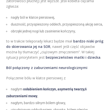
zatorowości płucnej) jest wyższe. Jeśli kobieta ciężarna
zgłasza:
nagły ból w klatce piersiowej,
duszność, przyspieszony oddech, przyspieszoną akcję serca,
obrzęki jednej nogi lub zasinienie kończyny,
to w trakcie teleporady lekarz będzie miał
bardzo niski próg
do skierowania jej na SOR
, nawet jeśli część objawów
można by tłumaczyć „ciążowym zmęczeniem”. W takiej
sytuacji priorytetem jest
bezpieczeństwo matki i dziecka
.
Ból połączony z zaburzeniami neurologicznymi
Połączenie bólu w klatce piersiowej z:
nagłym
osłabieniem kończyn, asymetrią twarzy,ń
zaburzeniami mowy
,
nagłym, bardzo silnym bólem głowy,
utrudnionym oddychaniem, chrypką, bólem pleców