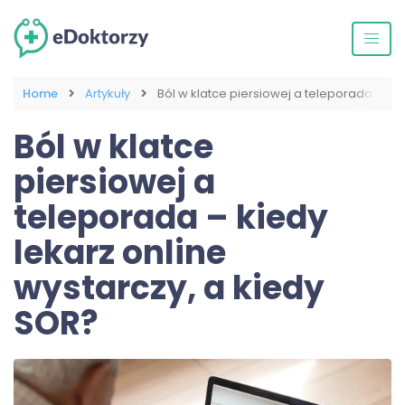
Home
Artykuły
Ból w klatce piersiowej a teleporada – kie
Ból w klatce
piersiowej a
teleporada – kiedy
lekarz online
wystarczy, a kiedy
SOR?