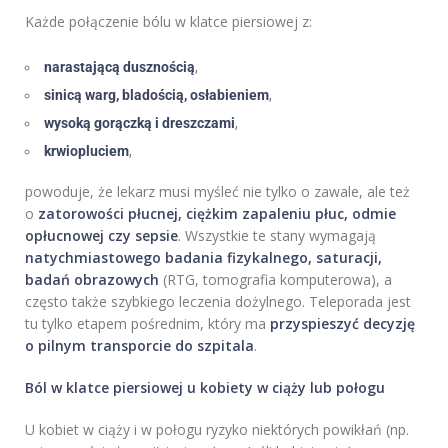
Każde połączenie bólu w klatce piersiowej z:
narastającą dusznością
,
sinicą warg, bladością, osłabieniem
,
wysoką gorączką i dreszczami
,
krwiopluciem
,
powoduje, że lekarz musi myśleć nie tylko o zawale, ale też
o
zatorowości płucnej, ciężkim zapaleniu płuc, odmie
opłucnowej czy sepsie
. Wszystkie te stany wymagają
natychmiastowego badania fizykalnego, saturacji,
badań obrazowych
(RTG, tomografia komputerowa), a
często także szybkiego leczenia dożylnego. Teleporada jest
tu tylko etapem pośrednim, który ma
przyspieszyć decyzję
o pilnym transporcie do szpitala
.
Ból w klatce piersiowej u kobiety w ciąży lub połogu
U kobiet w ciąży i w połogu ryzyko niektórych powikłań (np.