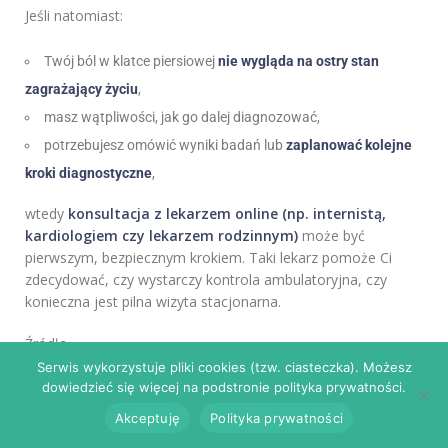
Jeśli natomiast:
Twój ból w klatce piersiowej
nie wygląda na ostry stan
zagrażający życiu
,
masz wątpliwości, jak go dalej diagnozować,
potrzebujesz omówić wyniki badań lub
zaplanować kolejne
kroki diagnostyczne
,
wtedy
konsultacja z lekarzem online (np. internistą,
kardiologiem czy lekarzem rodzinnym)
może być
pierwszym, bezpiecznym krokiem. Taki lekarz pomoże Ci
zdecydować, czy wystarczy kontrola ambulatoryjna, czy
konieczna jest pilna wizyta stacjonarna.
Źródła
Serwis wykorzystuje pliki cookies (tzw. ciasteczka). Możesz
dowiedzieć się więcej na podstronie polityka prywatności.
Gulati M. i in. 2021 AHA/ACC Guideline for the Evaluation
and Diagnosis of Chest Pain.
American College of Cardiology
.
Akceptuję
Polityka prywatności
NHS – informacje dla pacjentów:
Chest pain – symptoms