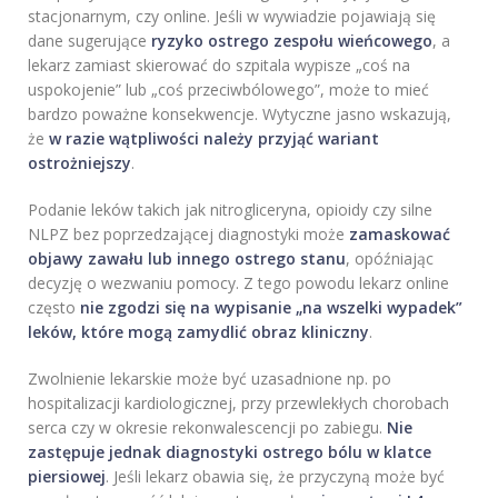
stacjonarnym, czy online. Jeśli w wywiadzie pojawiają się
dane sugerujące
ryzyko ostrego zespołu wieńcowego
, a
lekarz zamiast skierować do szpitala wypisze „coś na
uspokojenie” lub „coś przeciwbólowego”, może to mieć
bardzo poważne konsekwencje. Wytyczne jasno wskazują,
że
w razie wątpliwości należy przyjąć wariant
ostrożniejszy
.
Podanie leków takich jak nitrogliceryna, opioidy czy silne
NLPZ bez poprzedzającej diagnostyki może
zamaskować
objawy zawału lub innego ostrego stanu
, opóźniając
decyzję o wezwaniu pomocy. Z tego powodu lekarz online
często
nie zgodzi się na wypisanie „na wszelki wypadek”
leków, które mogą zamydlić obraz kliniczny
.
Zwolnienie lekarskie może być uzasadnione np. po
hospitalizacji kardiologicznej, przy przewlekłych chorobach
serca czy w okresie rekonwalescencji po zabiegu.
Nie
zastępuje jednak diagnostyki ostrego bólu w klatce
piersiowej
. Jeśli lekarz obawia się, że przyczyną może być