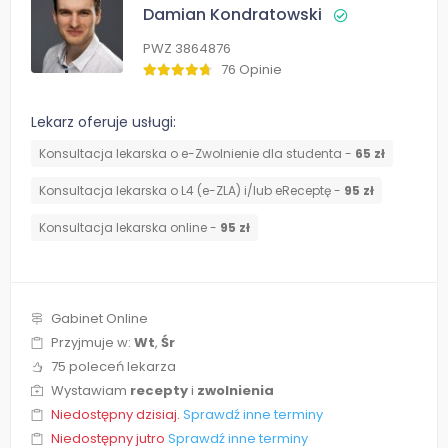
Damian Kondratowski
PWZ 3864876
76 Opinie
Lekarz oferuje usługi:
Konsultacja lekarska o e-Zwolnienie dla studenta -
65 zł
Konsultacja lekarska o L4 (e-ZLA) i/lub eReceptę -
95 zł
Konsultacja lekarska online -
95 zł
Gabinet Online
Przyjmuje w:
Wt
,
Śr
75 poleceń lekarza
Wystawiam
recepty
i
zwolnienia
Niedostępny dzisiaj.
Sprawdź inne terminy
Niedostępny jutro
Sprawdź inne terminy