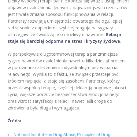
Efekty wspólnej terapii par nie kończą się wraz z ustąpieniem
objawów uzależnienia. Jednym z najważniejszych rezultatów
jest trwała zmiana sposobu funkcjonowania w relacji.
Partnerzy rozwijają umiejętność otwartego dialogu, lepiej
radzą sobie z napięciem i szybciej reagują na sygnały
ostrzegawcze świadczące o możliwym nawrocie.
Relacja
staje się bardziej odporna na stres i kryzysy życiowe
.
W perspektywie długoterminowej terapia par zmniejsza
ryzyko nawrotów uzależnienia nawet o kilkadziesiąt procent
w porównaniu z leczeniem indywidualnym bez wsparcia
relacyjnego. Wynika to z faktu, że związek przestaje być
źródłem napięcia, a staje się zasobem. Partnerzy, którzy
przeszli wspólną terapię, częściej deklarują poprawę jakości
życia, większe poczucie bezpieczeństwa emocjonalnego
oraz wzrost satysfakcji z relacji, nawet jeśli droga do
zdrowienia była długa i wymagająca.
Źródła:
National Institute on Drug Abuse, Principles of Drug