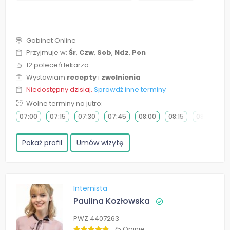
Gabinet Online
Przyjmuje w:
Śr
,
Czw
,
Sob
,
Ndz
,
Pon
12 poleceń lekarza
Wystawiam
recepty
i
zwolnienia
Niedostępny dzisiaj.
Sprawdź inne terminy
Wolne terminy na jutro:
07:00
07:15
07:30
07:45
08:00
08:15
08:30
0
Pokaż profil
Umów wizytę
Internista
Paulina Kozłowska
PWZ 4407263
75 Opinie