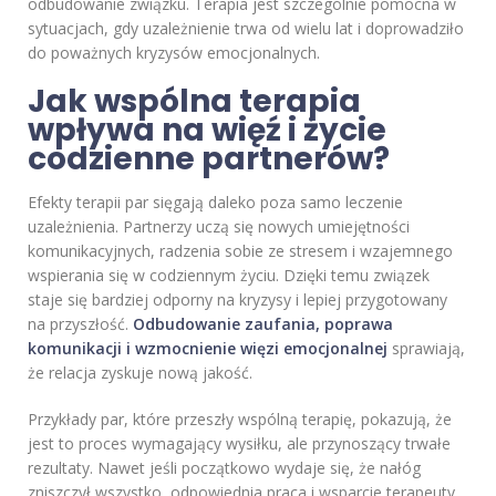
odbudowanie związku. Terapia jest szczególnie pomocna w
sytuacjach, gdy uzależnienie trwa od wielu lat i doprowadziło
do poważnych kryzysów emocjonalnych.
Jak wspólna terapia
wpływa na więź i życie
codzienne partnerów?
Efekty terapii par sięgają daleko poza samo leczenie
uzależnienia. Partnerzy uczą się nowych umiejętności
komunikacyjnych, radzenia sobie ze stresem i wzajemnego
wspierania się w codziennym życiu. Dzięki temu związek
staje się bardziej odporny na kryzysy i lepiej przygotowany
na przyszłość.
Odbudowanie zaufania, poprawa
komunikacji i wzmocnienie więzi emocjonalnej
sprawiają,
że relacja zyskuje nową jakość.
Przykłady par, które przeszły wspólną terapię, pokazują, że
jest to proces wymagający wysiłku, ale przynoszący trwałe
rezultaty. Nawet jeśli początkowo wydaje się, że nałóg
zniszczył wszystko, odpowiednia praca i wsparcie terapeuty