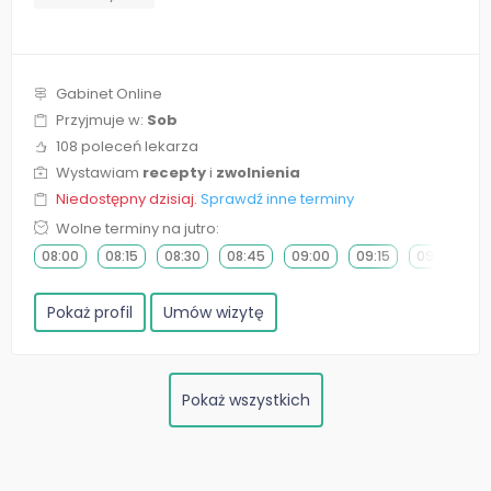
Gabinet Online
Przyjmuje w:
Sob
108 poleceń lekarza
Wystawiam
recepty
i
zwolnienia
Niedostępny dzisiaj.
Sprawdź inne terminy
Wolne terminy na jutro:
08:00
08:15
08:30
08:45
09:00
09:15
09:30
0
Pokaż profil
Umów wizytę
Pokaż wszystkich