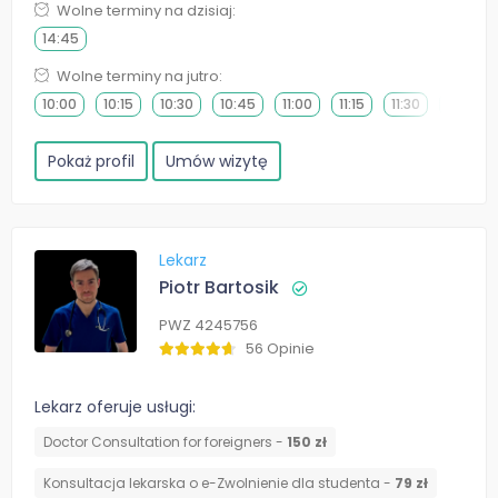
Wolne terminy na dzisiaj:
14:45
Wolne terminy na jutro:
10:00
10:15
10:30
10:45
11:00
11:15
11:30
11:45
Pokaż profil
Umów wizytę
Lekarz
Piotr Bartosik
PWZ 4245756
56 Opinie
Lekarz oferuje usługi:
Doctor Consultation for foreigners -
150 zł
Konsultacja lekarska o e-Zwolnienie dla studenta -
79 zł