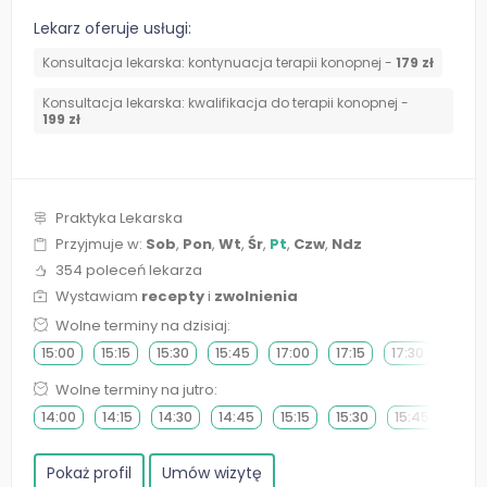
Lekarz oferuje usługi:
Konsultacja lekarska: kontynuacja terapii konopnej -
179 zł
Konsultacja lekarska: kwalifikacja do terapii konopnej -
199 zł
Praktyka Lekarska
Przyjmuje w:
Sob
,
Pon
,
Wt
,
Śr
,
Pt
,
Czw
,
Ndz
354 poleceń lekarza
Wystawiam
recepty
i
zwolnienia
Wolne terminy na dzisiaj:
15:00
15:15
15:30
15:45
17:00
17:15
17:30
17:45
Wolne terminy na jutro:
14:00
14:15
14:30
14:45
15:15
15:30
15:45
Pokaż profil
Umów wizytę