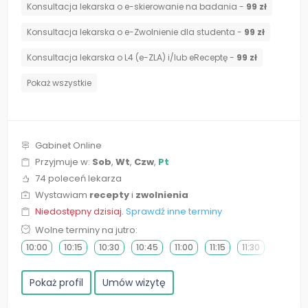
Konsultacja lekarska o e-skierowanie na badania -
99 zł
Konsultacja lekarska o e-Zwolnienie dla studenta -
99 zł
Konsultacja lekarska o L4 (e-ZLA) i/lub eReceptę -
99 zł
Pokaż wszystkie
Gabinet Online
Przyjmuje w:
Sob
,
Wt
,
Czw
,
Pt
74 poleceń lekarza
Wystawiam
recepty
i
zwolnienia
Niedostępny dzisiaj.
Sprawdź inne terminy
Wolne terminy na jutro:
10:00
10:15
10:30
10:45
11:00
11:15
11:30
11:45
Pokaż profil
Umów wizytę