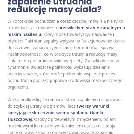
zapalenie utrudnia
redukcję masy ciała?
W kontekście odchudzania coraz częściej mówi się nie tylko
o kaloriach, ale również o
przewlekłym stanie zapalnym o
niskim nasileniu
, który może towarzyszyć nadwadze i
otyłości. Taki stan zapalny wpływa na funkcjonowanie tkanki
tłuszczowej, zaburza sygnalizację hormonalną i sprzyja
insulinooporności, co w praktyce utrudnia redukcję masy
ciała mimo pozornie prawidłowej diety. Związki obecne w
cynamonie, zwłaszcza polifenole, wykazują działanie
przeciwzapalne, które może pośrednio wspierać proces
odchudzania poprzez poprawę środowiska metabolicznego
organizmu.
Warto podkreślić, że redukcja stanu zapalnego nie prowadzi
do szybkiej utraty kilogramów, lecz
tworzy warunki
sprzyjające skuteczniejszemu spalaniu tkanki
tłuszczowej
. Osoby z przewlekłym zmęczeniem, bólami
mięśniowymi lub nasilonym łaknieniem często nie zdają
sobie sprawy, że są to objawy towarzyszące zapaleniu