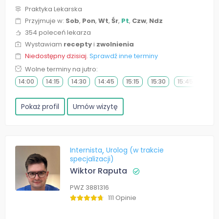
Praktyka Lekarska
Przyjmuje w:
Sob
,
Pon
,
Wt
,
Śr
,
Pt
,
Czw
,
Ndz
354 poleceń lekarza
Wystawiam
recepty
i
zwolnienia
Niedostępny dzisiaj.
Sprawdź inne terminy
Wolne terminy na jutro:
14:00
14:15
14:30
14:45
15:15
15:30
15:45
Pokaż profil
Umów wizytę
Internista
Urolog (w trakcie
specjalizacji)
Wiktor Raputa
PWZ 3881316
111 Opinie