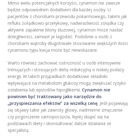
Mimo wielu potencjalnych korzyści, cynamon nie zawsze
będzie odpowiednim dodatkiem dla każdej osoby. U
pacjentów z chorobami przewodu pokarmowego, takimi jak
refluks żołądkowo-przełykowy, nadwrażliwość żołądka czy
aktywne zapalenie błony śluzowej, cynamon może nasilać
dolegliwości, zamiast je łagodzić. Podobnie u osób z
chorobami wątroby długotrwałe stosowanie większych ilości
cynamonu typu kasja może być niewskazane.
Warto również zachować ostrożność u osób intensywnie
trenujących i stosujących dietę redukcyjną o niskiej podaży
energii. W takich przypadkach dodatkowe składniki
wpływające na metabolizm glukozy mogą zwiększać ryzyko
osłabienia lub epizodów hipoglikemii.
Cynamon nie
powinien być traktowany jako narzędzie do
„przyspieszania efektów” za wszelką cenę
. Jeśli pojawiają
się objawy takie jak zawroty głowy, nadmierne zmęczenie
czy pogorszenie samopoczucia, lepiej skupić się na
podstawach diety i skonsultować dalsze działania ze
specjalistą.