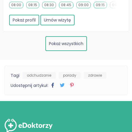
08:00
08:15
08:30
08:45
09:00
09:15
09:30
0
Pokaż profil
Umów wizytę
Pokaż wszystkich
Tagi
odchudzanie
porady
zdrowie
Udostępnij artykuł: