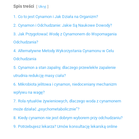
Spis treści
Ukryj
1.
Co to jest Cynamon i Jak Działa na Organizm?
2.
Cynamon i Odchudzanie: Jakie Są Naukowe Dowody?
3.
Jak Przygotować Wodę z Cynamonem do Wspomagania
Odchudzania?
4.
Alternatywne Metody Wykorzystania Cynamonu w Celu
Odchudzania
5.
Cynamon a stan zapalny, dlaczego przewlekłe zapalenie
utrudnia redukcję masy ciała?
6.
Mikrobiota jelitowa i cynamon, niedoceniany mechanizm
wpływu na wagę?
7.
Rola rytuałów żywieniowych, dlaczego woda z cynamonem
może działać „psychometabolicznie”?
8.
Kiedy cynamon nie jest dobrym wyborem przy odchudzaniu?
9.
Potrzebujesz lekarza? Umów konsultację lekarską online