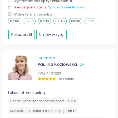
Wystawiam
recepty
i
zwolnienia
Niedostępny dzisiaj.
Sprawdź inne terminy
Wolne terminy na jutro:
07:00
07:15
07:30
07:45
08:00
08:15
08:30
0
Pokaż profil
Umów wizytę
Internista
Paulina Kozłowska
PWZ 4407263
75 Opinie
Lekarz oferuje usługi:
Doctor Consultation for foreigners -
119 zł
Konsultacja lekarska o e-Receptę -
99 zł