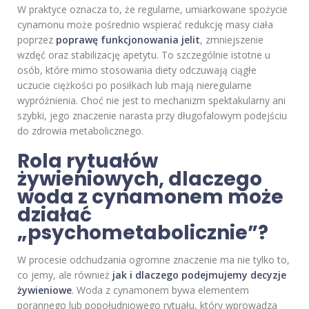
W praktyce oznacza to, że regularne, umiarkowane spożycie
cynamonu może pośrednio wspierać redukcję masy ciała
poprzez
poprawę funkcjonowania jelit
, zmniejszenie
wzdęć oraz stabilizację apetytu. To szczególnie istotne u
osób, które mimo stosowania diety odczuwają ciągłe
uczucie ciężkości po posiłkach lub mają nieregularne
wypróżnienia. Choć nie jest to mechanizm spektakularny ani
szybki, jego znaczenie narasta przy długofalowym podejściu
do zdrowia metabolicznego.
Rola rytuałów
żywieniowych, dlaczego
woda z cynamonem może
działać
„psychometabolicznie”?
W procesie odchudzania ogromne znaczenie ma nie tylko to,
co jemy, ale również
jak i dlaczego podejmujemy decyzje
żywieniowe
. Woda z cynamonem bywa elementem
porannego lub popołudniowego rytuału, który wprowadza