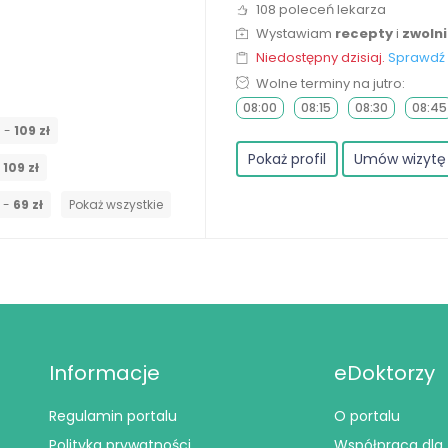
108 poleceń lekarza
Wystawiam
recepty
i
zwoln
Niedostępny dzisiaj.
Sprawdź 
Wolne terminy na jutro:
08:00
08:15
08:30
08:45
a -
109 zł
Pokaż profil
Umów wizytę
-
109 zł
i -
69 zł
Pokaż wszystkie
Informacje
eDoktorzy
Regulamin portalu
O portalu
Polityka prywatności
Współpraca dla