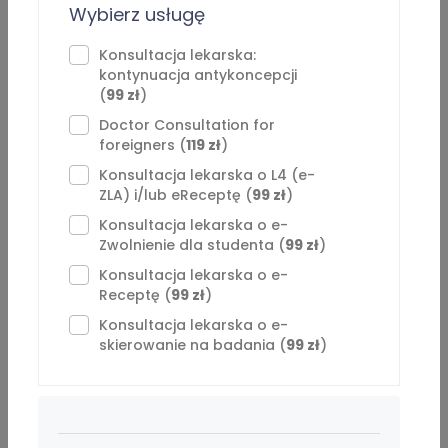
Wybierz usługę
Opinie
⁠Konsultacja lekarska:
Artykuły
kontynuacja antykoncepcji
(
99 zł
)
O “Paulina Kozłowska”
Doctor Consultation for
foreigners (
119 zł
)
Jestem absolwentką Wydziału Lekarskiego Collegium
Konsultacja lekarska o L4 (e-
Medicum Uniwersytetu Warmińsko-Mazurskiego w
ZLA) i/lub eReceptę (
99 zł
)
Olsztynie. Staż podyplomowy odbyłam w Szpitalu
Konsultacja lekarska o e-
Wojewódzkim w Olsztynie, gdzie zdobyłam
Zwolnienie dla studenta (
99 zł
)
doświadczenie zawodowe pracując na różnych
Konsultacja lekarska o e-
oddziałach, m.in. kardiologii, sorze, chirurgii ogólnej czy w
Receptę (
99 zł
)
gabinecie lekarza POZ. Aktualnie pracuję w Szpitalu
Konsultacja lekarska o e-
Miejskim w Olsztynie w gabinecie NPL.
skierowanie na badania (
99 zł
)
Jestem osobą emoatyczną i zawsze szukającą
najlepszego rozwiązania. Do Pacjentów podchodzę
indywidualnie i starannie podejmuję decyzje, zgodnie z
aktualną wiedzą medyczną.