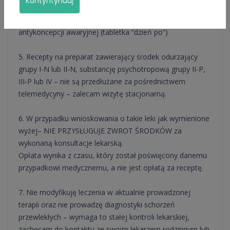
Kontyntynuuj
stosowały jej dotychczas) w tej kwestii zalecam wizytę
stacjonarną u ginekologa oraz nie przepisuję
antykoncepcji awaryjnej (tabletka “dzień po”)
5. Recepty na preparat zawierający środek odurzający
grupy I-N lub II-N, substancję psychotropową grupy II-P,
III-P lub IV – nie są przedłużane za pośrednictwem
telemedycyny – zalecam wizytę stacjonarną.
6. W przypadku wnioskowania o takie leki jak wymienione
wyżej– NIE PRZYSŁUGUJE ZWROT ŚRODKÓW za
wykonaną konsultacje lekarską.
Opłata wynika z czasu, który został poświęcony danemu
przypadkowi medycznemu, a nie jest opłatą za receptę.
7. Nie modyfikuję leczenia w aktualnie prowadzonej
terapii oraz nie prowadzę diagnostyki schorzeń
przewlekłych – wymaga to stałej kontroli lekarskiej,
zachęcam do kontaktu ze swoim lekarzem rodzinnym lub