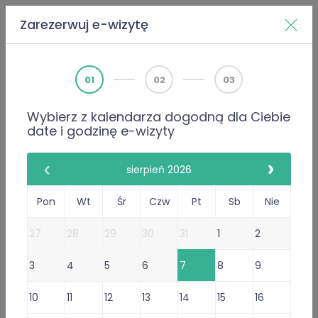
Zarezerwuj e-wizytę
Home
Doktorzy
Paulina Kozłowska
01
02
03
Wybierz z kalendarza dogodną dla Ciebie
PWZ 4407263
date i godzinę e-wizyty
Internista
Paulina Kozłowska
sierpień 2026
75 Opinie
Pon
Wt
Śr
Czw
Pt
Sb
Nie
75 poleceń lekarza
27
28
29
30
31
1
2
Gabinet Online
3
4
5
6
7
8
9
Przyjmuje w: Sob, Wt, Czw,
Pt
Wystawiam
recepty
i
10
11
12
13
14
15
16
zwolnienia