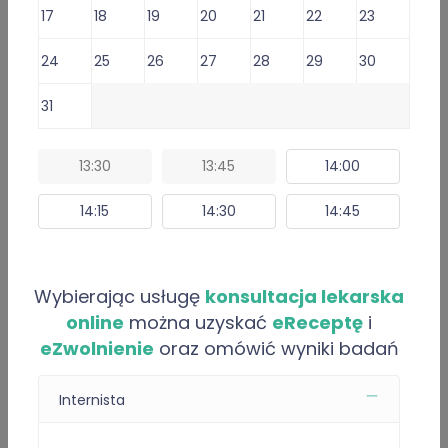
17
18
19
20
21
22
23
Lekarz oferuje usługi:
24
25
26
27
28
29
30
Doctor Consultation for foreigners -
119 zł
31
1
2
3
4
5
6
Konsultacja lekarska o e-Receptę -
99 zł
Konsultacja lekarska o e-skierowanie na badania -
99 zł
13:30
13:45
14:00
Konsultacja lekarska o e-Zwolnienie dla studenta -
99 zł
14:15
14:30
14:45
Konsultacja lekarska o L4 (e-ZLA) i/lub eReceptę -
99 zł
Pokaż wszystkie
Wybierając usługę
konsultacja lekarska
online
można uzyskać
eReceptę
i
Umów e-Wizytę (Wybierz termin)
eZwolnienie
oraz omówić wyniki badań
Internista
Informacje i usługi online