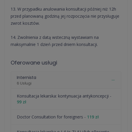
13. W przypadku anulowania konsultacji później niż 12h
przed planowaną godziną jej rozpoczęcia nie przysługuje
zwrot kosztów.
14. Zwolnienia z datą wsteczną wystawiam na
maksymalnie 1 dzień przed dniem konsultacji.
Oferowane usługi
Internista
6 Usługi
⁠Konsultacja lekarska: kontynuacja antykoncepcji -
99 zł
Doctor Consultation for foreigners -
119 zł
Konsultacja lekarska o L4 (e-ZLA) i/lub eReceptę -