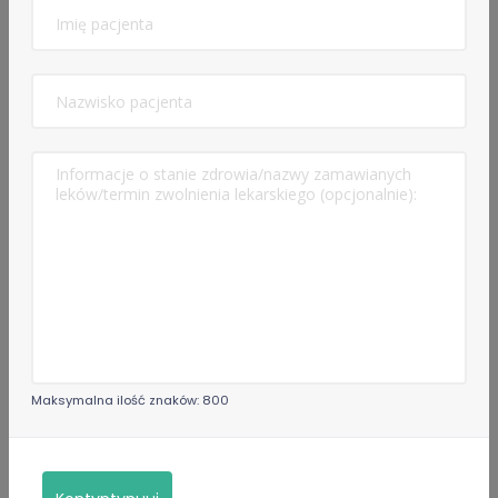
przedstawić aktualnej dokumentacji medycznej, nie
starszej niż 3 miesiące (dotyczy chorób przewlekłych, np.
nadciśnienia tętniczego, niewydolności serca, cukrzycy
typu 2, nadczynności/niedoczynności tarczycy, astmy
oskrzelowej, POCHP, ch. Leśniowskiego-Crohna,
zapalenia jelit, otyłości
– do 3 miesięcy, jeżeli Pacjent posiada aktualną
dokumentację medyczną (z pewnymi wyjątkami).
2. Ze względu na obecne rozporządzenie Ministerstwa
oraz troskę o bezpieczeństwo Pacjentów nie przepisuję
opioidowych leków przeciwbólowych (np. Skudexa,
Doretta, Poltram combo, oksykodon, fentanyl) oraz
benzodiazepin (Alprazolam, Relanium, Diazepam itp.) i
leków nasennych (np. Nasen i ich pochodnych)
Maksymalna ilość znaków: 800
3. Nie wystawiam recept na medyczną marihuanę.
4. Nie przepisuję nowej antykoncepcji (u osób, które nie