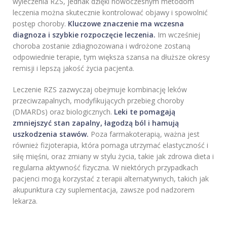
wyleczenia RZS, jednak dzięki nowoczesnym metodom
leczenia można skutecznie kontrolować objawy i spowolnić
postęp choroby.
Kluczowe znaczenie ma wczesna
diagnoza i szybkie rozpoczęcie leczenia.
Im wcześniej
choroba zostanie zdiagnozowana i wdrożone zostaną
odpowiednie terapie, tym większa szansa na dłuższe okresy
remisji i lepszą jakość życia pacjenta.
Leczenie RZS zazwyczaj obejmuje kombinację leków
przeciwzapalnych, modyfikujących przebieg choroby
(DMARDs) oraz biologicznych.
Leki te pomagają
zmniejszyć stan zapalny, łagodzą ból i hamują
uszkodzenia stawów.
Poza farmakoterapią, ważna jest
również fizjoterapia, która pomaga utrzymać elastyczność i
siłę mięśni, oraz zmiany w stylu życia, takie jak zdrowa dieta i
regularna aktywność fizyczna. W niektórych przypadkach
pacjenci mogą korzystać z terapii alternatywnych, takich jak
akupunktura czy suplementacja, zawsze pod nadzorem
lekarza.