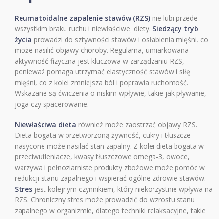
Reumatoidalne zapalenie stawów (RZS)
nie lubi przede
wszystkim braku ruchu i niewłaściwej diety.
Siedzący tryb
życia
prowadzi do sztywności stawów i osłabienia mięśni, co
może nasilić objawy choroby. Regularna, umiarkowana
aktywność fizyczna jest kluczowa w zarządzaniu RZS,
ponieważ pomaga utrzymać elastyczność stawów i siłę
mięśni, co z kolei zmniejsza ból i poprawia ruchomość.
Wskazane są ćwiczenia o niskim wpływie, takie jak pływanie,
joga czy spacerowanie.
Niewłaściwa dieta
również może zaostrzać objawy RZS.
Dieta bogata w przetworzoną żywność, cukry i tłuszcze
nasycone może nasilać stan zapalny. Z kolei dieta bogata w
przeciwutleniacze, kwasy tłuszczowe omega-3, owoce,
warzywa i pełnoziarniste produkty zbożowe może pomóc w
redukcji stanu zapalnego i wspierać ogólne zdrowie stawów.
Stres
jest kolejnym czynnikiem, który niekorzystnie wpływa na
RZS. Chroniczny stres może prowadzić do wzrostu stanu
zapalnego w organizmie, dlatego techniki relaksacyjne, takie