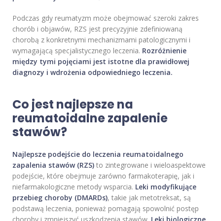
Podczas gdy reumatyzm może obejmować szeroki zakres
chorób i objawów, RZS jest precyzyjnie zdefiniowaną
chorobą z konkretnymi mechanizmami patologicznymi i
wymagającą specjalistycznego leczenia.
Rozróżnienie
między tymi pojęciami jest istotne dla prawidłowej
diagnozy i wdrożenia odpowiedniego leczenia.
Co jest najlepsze na
reumatoidalne zapalenie
stawów?
Najlepsze podejście do leczenia reumatoidalnego
zapalenia stawów (RZS)
to zintegrowane i wieloaspektowe
podejście, które obejmuje zarówno farmakoterapię, jak i
niefarmakologiczne metody wsparcia.
Leki modyfikujące
przebieg choroby (DMARDs)
, takie jak metotreksat, są
podstawą leczenia, ponieważ pomagają spowolnić postęp
choroby i zmniejszyć uszkodzenia stawów.
Leki biologiczne
,