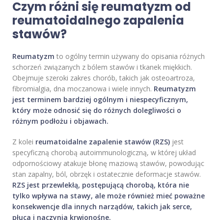
Czym różni się reumatyzm od
reumatoidalnego zapalenia
stawów?
Reumatyzm
to ogólny termin używany do opisania różnych
schorzeń związanych z bólem stawów i tkanek miękkich.
Obejmuje szeroki zakres chorób, takich jak osteoartroza,
fibromialgia, dna moczanowa i wiele innych.
Reumatyzm
jest terminem bardziej ogólnym i niespecyficznym,
który może odnosić się do różnych dolegliwości o
różnym podłożu i objawach.
Z kolei
reumatoidalne zapalenie stawów (RZS)
jest
specyficzną chorobą autoimmunologiczną, w której układ
odpornościowy atakuje błonę maziową stawów, powodując
stan zapalny, ból, obrzęk i ostatecznie deformacje stawów.
RZS jest przewlekłą, postępującą chorobą, która nie
tylko wpływa na stawy, ale może również mieć poważne
konsekwencje dla innych narządów, takich jak serce,
płuca i naczynia krwionośne.