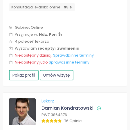
Konsultacja lekarska online -
95 zł
Gabinet Online
Przyjmuje w:
Ndz
,
Pon
,
Śr
4 poleceń lekarza
Wystawiam
recepty
i
zwolnienia
Niedostępny dzisiaj.
Sprawdź inne terminy
Niedostępny jutro
Sprawdź inne terminy
Pokaż profil
Umów wizytę
Lekarz
Damian Kondratowski
PWZ 3864876
76 Opinie