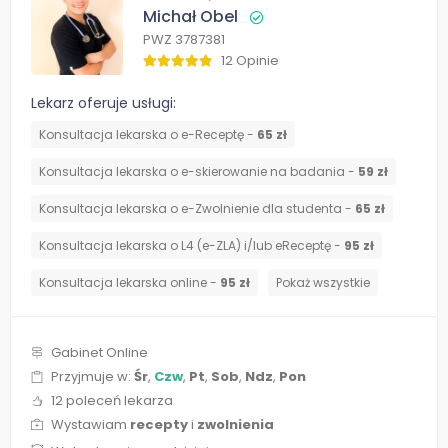
Michał Obel
PWZ 3787381
12 Opinie
Lekarz oferuje usługi:
Konsultacja lekarska o e-Receptę -
65 zł
Konsultacja lekarska o e-skierowanie na badania -
59 zł
Konsultacja lekarska o e-Zwolnienie dla studenta -
65 zł
Konsultacja lekarska o L4 (e-ZLA) i/lub eReceptę -
95 zł
Konsultacja lekarska online -
95 zł
Pokaż wszystkie
Gabinet Online
Przyjmuje w:
Śr
,
Czw
,
Pt
,
Sob
,
Ndz
,
Pon
12 poleceń lekarza
Wystawiam
recepty
i
zwolnienia