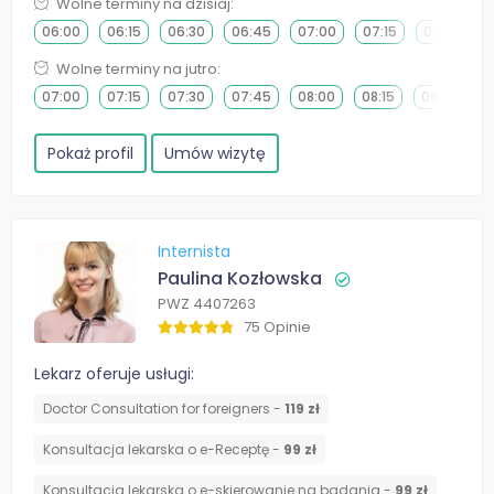
Wolne terminy na dzisiaj:
06:00
06:15
06:30
06:45
07:00
07:15
07:30
Wolne terminy na jutro:
07:00
07:15
07:30
07:45
08:00
08:15
08:30
0
Pokaż profil
Umów wizytę
Internista
Paulina Kozłowska
PWZ 4407263
75 Opinie
Lekarz oferuje usługi:
Doctor Consultation for foreigners -
119 zł
Konsultacja lekarska o e-Receptę -
99 zł
Konsultacja lekarska o e-skierowanie na badania -
99 zł