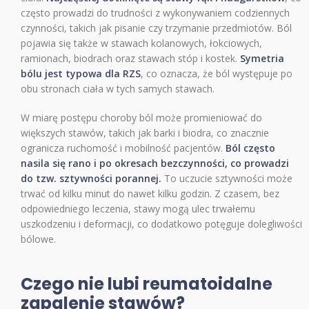
często prowadzi do trudności z wykonywaniem codziennych
czynności, takich jak pisanie czy trzymanie przedmiotów. Ból
pojawia się także w stawach kolanowych, łokciowych,
ramionach, biodrach oraz stawach stóp i kostek.
Symetria
bólu jest typowa dla RZS
, co oznacza, że ból występuje po
obu stronach ciała w tych samych stawach.
W miarę postępu choroby ból może promieniować do
większych stawów, takich jak barki i biodra, co znacznie
ogranicza ruchomość i mobilność pacjentów.
Ból często
nasila się rano i po okresach bezczynności, co prowadzi
do tzw. sztywności porannej.
To uczucie sztywności może
trwać od kilku minut do nawet kilku godzin. Z czasem, bez
odpowiedniego leczenia, stawy mogą ulec trwałemu
uszkodzeniu i deformacji, co dodatkowo potęguje dolegliwości
bólowe.
Czego nie lubi reumatoidalne
zapalenie stawów?