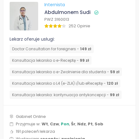
Internista
Abdulmonem Sudi
PWZ 3160013
252 Opinie
Lekarz oferuje usługi:
Doctor Consultation for foreigners -
149 zł
Konsultacja lekarska o e-Receptę -
99 zł
Konsultacja lekarska o e-Zwolnienie dla studenta -
59 zł
Konsultacja lekarska o L4 (e-ZLA) i/lub eReceptę -
120 zł
⁠Konsultacja lekarska: kontynuacja antykoncepcji -
99 zł
Gabinet Online
Przyjmuje w:
Wt
,
Czw
,
Pon
,
Śr
,
Ndz
,
Pt
,
Sob
191 poleceń lekarza
Wystawiam
recepty
i
zwolnienia