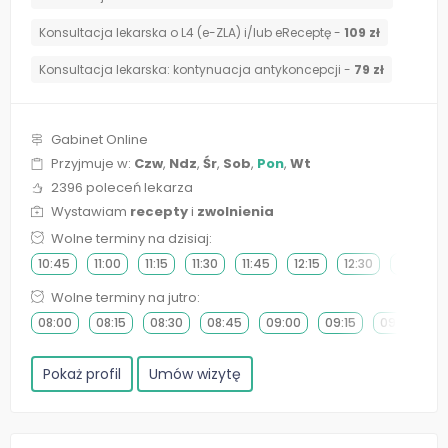
Konsultacja lekarska o L4 (e-ZLA) i/lub eReceptę -
109 zł
⁠Konsultacja lekarska: kontynuacja antykoncepcji -
79 zł
Gabinet Online
Przyjmuje w:
Czw
,
Ndz
,
Śr
,
Sob
,
Pon
,
Wt
2396 poleceń lekarza
Wystawiam
recepty
i
zwolnienia
Wolne terminy na dzisiaj:
10:45
11:00
11:15
11:30
11:45
12:15
12:30
12:45
Wolne terminy na jutro:
08:00
08:15
08:30
08:45
09:00
09:15
09:30
0
Pokaż profil
Umów wizytę