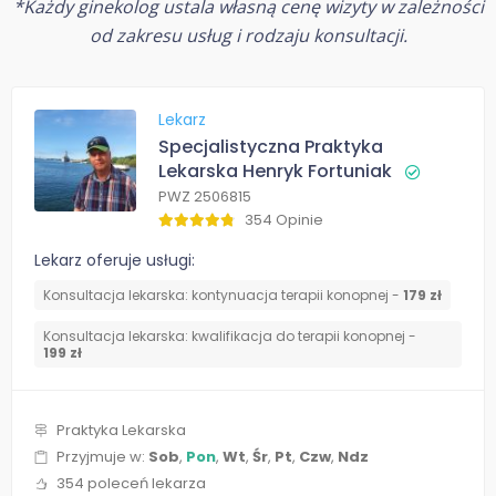
*Każdy ginekolog ustala własną cenę wizyty w zależności
od zakresu usług i rodzaju konsultacji.
Lekarz
Specjalistyczna Praktyka
Lekarska Henryk Fortuniak
PWZ 2506815
354 Opinie
Lekarz oferuje usługi:
Konsultacja lekarska: kontynuacja terapii konopnej -
179 zł
Konsultacja lekarska: kwalifikacja do terapii konopnej -
199 zł
Praktyka Lekarska
Przyjmuje w:
Sob
,
Pon
,
Wt
,
Śr
,
Pt
,
Czw
,
Ndz
354 poleceń lekarza