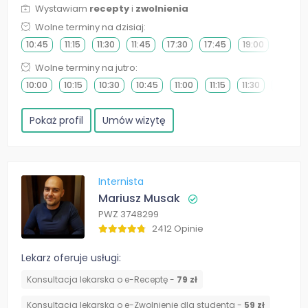
Wystawiam
recepty
i
zwolnienia
Wolne terminy na dzisiaj:
10:45
11:15
11:30
11:45
17:30
17:45
19:00
19:15
Wolne terminy na jutro:
10:00
10:15
10:30
10:45
11:00
11:15
11:30
11:45
Pokaż profil
Umów wizytę
Internista
Mariusz Musak
PWZ 3748299
2412 Opinie
Lekarz oferuje usługi:
Konsultacja lekarska o e-Receptę -
79 zł
Konsultacja lekarska o e-Zwolnienie dla studenta -
59 zł