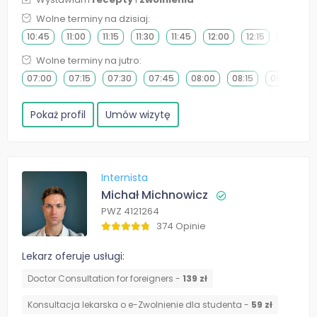
Wolne terminy na dzisiaj:
10:45
11:00
11:15
11:30
11:45
12:00
12:15
12:30
Wolne terminy na jutro:
07:00
07:15
07:30
07:45
08:00
08:15
08:30
0
Pokaż profil
Umów wizytę
Internista
Michał Michnowicz
PWZ 4121264
374 Opinie
Lekarz oferuje usługi:
Doctor Consultation for foreigners -
139 zł
Konsultacja lekarska o e-Zwolnienie dla studenta -
59 zł