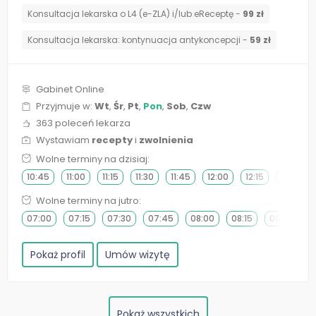
Konsultacja lekarska o L4 (e-ZLA) i/lub eReceptę -
99 zł
⁠Konsultacja lekarska: kontynuacja antykoncepcji -
59 zł
Gabinet Online
Przyjmuje w:
Wt
,
Śr
,
Pt
,
Pon
,
Sob
,
Czw
363 poleceń lekarza
Wystawiam
recepty
i
zwolnienia
Wolne terminy na dzisiaj:
10:45
11:00
11:15
11:30
11:45
12:00
12:15
12:30
Wolne terminy na jutro:
07:00
07:15
07:30
07:45
08:00
08:15
08:30
0
Pokaż profil
Umów wizytę
Pokaż wszystkich