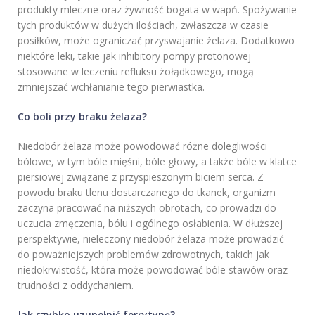
produkty mleczne oraz żywność bogata w wapń. Spożywanie
tych produktów w dużych ilościach, zwłaszcza w czasie
posiłków, może ograniczać przyswajanie żelaza. Dodatkowo
niektóre leki, takie jak inhibitory pompy protonowej
stosowane w leczeniu refluksu żołądkowego, mogą
zmniejszać wchłanianie tego pierwiastka.
Co boli przy braku żelaza?
Niedobór żelaza może powodować różne dolegliwości
bólowe, w tym bóle mięśni, bóle głowy, a także bóle w klatce
piersiowej związane z przyspieszonym biciem serca. Z
powodu braku tlenu dostarczanego do tkanek, organizm
zaczyna pracować na niższych obrotach, co prowadzi do
uczucia zmęczenia, bólu i ogólnego osłabienia. W dłuższej
perspektywie, nieleczony niedobór żelaza może prowadzić
do poważniejszych problemów zdrowotnych, takich jak
niedokrwistość, która może powodować bóle stawów oraz
trudności z oddychaniem.
Jak szybko uzupełnić ferrytynę?