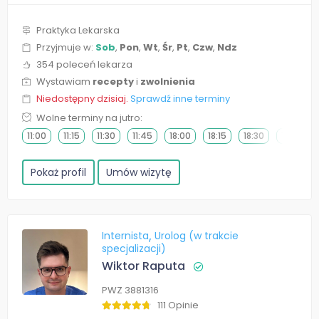
Praktyka Lekarska
Przyjmuje w:
Sob
,
Pon
,
Wt
,
Śr
,
Pt
,
Czw
,
Ndz
354 poleceń lekarza
Wystawiam
recepty
i
zwolnienia
Niedostępny dzisiaj.
Sprawdź inne terminy
Wolne terminy na jutro:
11:00
11:15
11:30
11:45
18:00
18:15
18:30
18:45
Pokaż profil
Umów wizytę
Internista
Urolog (w trakcie
specjalizacji)
Wiktor Raputa
PWZ 3881316
111 Opinie