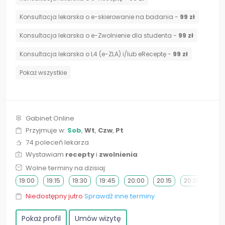
Konsultacja lekarska o e-skierowanie na badania -
99 zł
Konsultacja lekarska o e-Zwolnienie dla studenta -
99 zł
Konsultacja lekarska o L4 (e-ZLA) i/lub eReceptę -
99 zł
Pokaż wszystkie
Gabinet Online
Przyjmuje w:
Sob
,
Wt
,
Czw
,
Pt
74 poleceń lekarza
Wystawiam
recepty
i
zwolnienia
Wolne terminy na dzisiaj:
19:00
19:15
19:30
19:45
20:00
20:15
20:30
20:
Niedostępny jutro
Sprawdź inne terminy
Pokaż profil
Umów wizytę