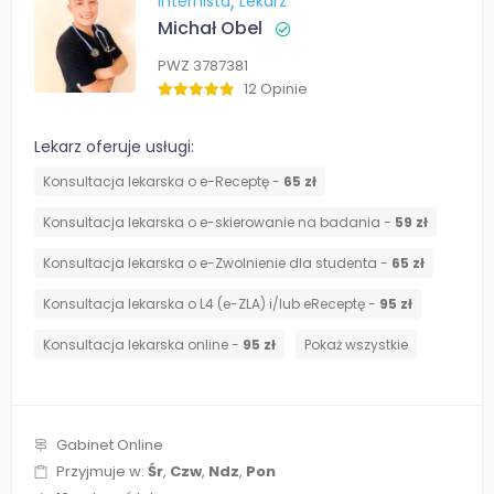
Internista
Lekarz
Michał Obel
PWZ 3787381
12 Opinie
Lekarz oferuje usługi:
Konsultacja lekarska o e-Receptę -
65 zł
Konsultacja lekarska o e-skierowanie na badania -
59 zł
Konsultacja lekarska o e-Zwolnienie dla studenta -
65 zł
Konsultacja lekarska o L4 (e-ZLA) i/lub eReceptę -
95 zł
Konsultacja lekarska online -
95 zł
Pokaż wszystkie
Gabinet Online
Przyjmuje w:
Śr
,
Czw
,
Ndz
,
Pon