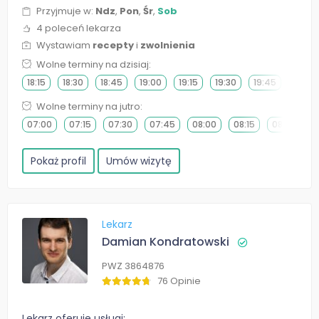
Przyjmuje w:
Ndz
,
Pon
,
Śr
,
Sob
4 poleceń lekarza
Wystawiam
recepty
i
zwolnienia
Wolne terminy na dzisiaj:
18:15
18:30
18:45
19:00
19:15
19:30
19:45
20:00
Wolne terminy na jutro:
07:00
07:15
07:30
07:45
08:00
08:15
08:30
0
Pokaż profil
Umów wizytę
Lekarz
Damian Kondratowski
PWZ 3864876
76 Opinie
Lekarz oferuje usługi: