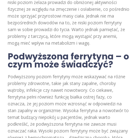
niski poziom żelaza prowadzi do obniżonej aktywności
fizycznej ze względu na zmęczenie i osłabienie, co pośrednio
może sprzyjać przyrostowi masy ciała. Jednak nie ma
bezpośrednich dowodów na to, że niski poziom ferrytyny
sam w sobie prowadzi do tycia. Warto jednak pamiętać, że
problemy z tarczycą, które mogą wystąpić przy anemii,
mogą mieć wpływ na metabolizm i wagę.
Podwyższona ferrytyna – o
czym może świadczyć?
Podwyższony poziom ferrytyny może wskazywać na różne
problemy zdrowotne, takie jak stany zapalne, choroby
wątroby, infekcje czy nawet nowotwory. Co ciekawe,
ferrytyna pełni również funkcję białka ostrej fazy, co
oznacza, że jej poziom może wzrosnąć w odpowiedzi na
stan zapalny w organizmie. Wysoka ferrytyna a nowotwór to
temat budzący niepokój u pacjentów, jednak warto
podkreślić, że podwyższona ferrytyna nie zawsze musi
oznaczać raka. Wysoki poziom ferrytyny może być związany
również z hemochromatozą – dziedziczną chorobą, która