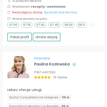
12 poleceń lekarza
Wystawiam
recepty
i
zwolnienia
Niedostępny dzisiaj.
Sprawdź inne terminy
Wolne terminy na jutro:
07:00
07:15
07:30
07:45
08:00
08:15
08:30
0
Pokaż profil
Umów wizytę
Internista
Paulina Kozłowska
PWZ 4407263
75 Opinie
Lekarz oferuje usługi:
Doctor Consultation for foreigners -
119 zł
Konsultacja lekarska o e-Receptę -
99 zł