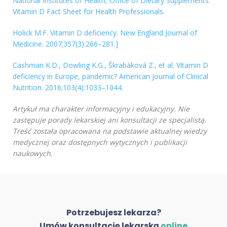
National Institutes of Health, Office of Dietary Supplements.
Vitamin D Fact Sheet for Health Professionals.
Holick M.F. Vitamin D deficiency. New England Journal of
Medicine. 2007;357(3):266–281.]
Cashman K.D., Dowling K.G., Škrabáková Z., et al. Vitamin D
deficiency in Europe, pandemic? American Journal of Clinical
Nutrition. 2016;103(4):1033–1044.
Artykuł ma charakter informacyjny i edukacyjny. Nie
zastępuje porady lekarskiej ani konsultacji ze specjalistą.
Treść została opracowana na podstawie aktualnej wiedzy
medycznej oraz dostępnych wytycznych i publikacji
naukowych.
Potrzebujesz lekarza?
Umów konsultację lekarską
online