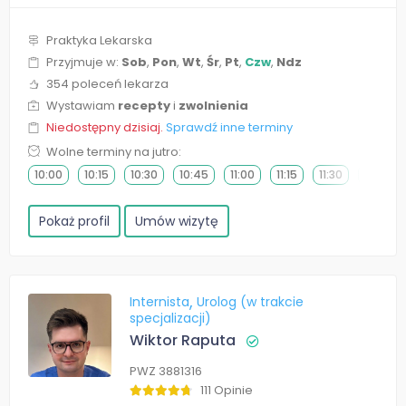
Praktyka Lekarska
Przyjmuje w:
Sob
,
Pon
,
Wt
,
Śr
,
Pt
,
Czw
,
Ndz
354 poleceń lekarza
Wystawiam
recepty
i
zwolnienia
Niedostępny dzisiaj.
Sprawdź inne terminy
Wolne terminy na jutro:
10:00
10:15
10:30
10:45
11:00
11:15
11:30
11:45
Pokaż profil
Umów wizytę
Internista
Urolog (w trakcie
specjalizacji)
Wiktor Raputa
PWZ 3881316
111 Opinie