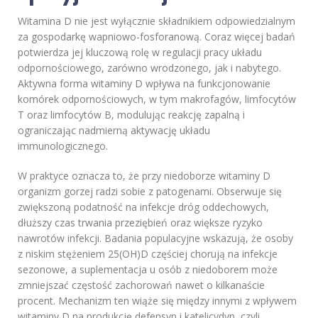
Witamina D nie jest wyłącznie składnikiem odpowiedzialnym
za gospodarkę wapniowo-fosforanową. Coraz więcej badań
potwierdza jej kluczową rolę w regulacji pracy układu
odpornościowego, zarówno wrodzonego, jak i nabytego.
Aktywna forma witaminy D wpływa na funkcjonowanie
komórek odpornościowych, w tym makrofagów, limfocytów
T oraz limfocytów B, modulując reakcję zapalną i
ograniczając nadmierną aktywację układu
immunologicznego.
W praktyce oznacza to, że przy niedoborze witaminy D
organizm gorzej radzi sobie z patogenami. Obserwuje się
zwiększoną podatność na infekcje dróg oddechowych,
dłuższy czas trwania przeziębień oraz większe ryzyko
nawrotów infekcji. Badania populacyjne wskazują, że osoby
z niskim stężeniem 25(OH)D częściej chorują na infekcje
sezonowe, a suplementacja u osób z niedoborem może
zmniejszać częstość zachorowań nawet o kilkanaście
procent. Mechanizm ten wiąże się między innymi z wpływem
witaminy D na produkcję defensyn i katelicydyn, czyli