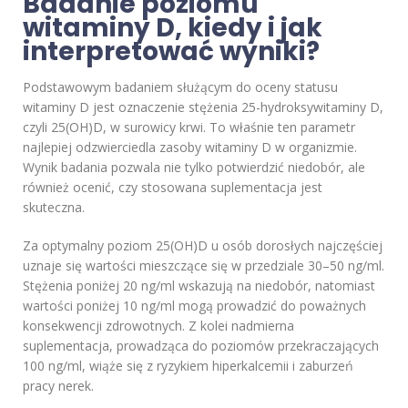
Badanie poziomu
witaminy D, kiedy i jak
interpretować wyniki?
Podstawowym badaniem służącym do oceny statusu
witaminy D jest oznaczenie stężenia 25-hydroksywitaminy D,
czyli 25(OH)D, w surowicy krwi. To właśnie ten parametr
najlepiej odzwierciedla zasoby witaminy D w organizmie.
Wynik badania pozwala nie tylko potwierdzić niedobór, ale
również ocenić, czy stosowana suplementacja jest
skuteczna.
Za optymalny poziom 25(OH)D u osób dorosłych najczęściej
uznaje się wartości mieszczące się w przedziale 30–50 ng/ml.
Stężenia poniżej 20 ng/ml wskazują na niedobór, natomiast
wartości poniżej 10 ng/ml mogą prowadzić do poważnych
konsekwencji zdrowotnych. Z kolei nadmierna
suplementacja, prowadząca do poziomów przekraczających
100 ng/ml, wiąże się z ryzykiem hiperkalcemii i zaburzeń
pracy nerek.