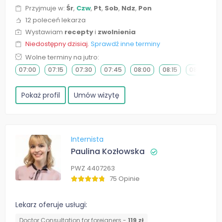
Przyjmuje w:
Śr
,
Czw
,
Pt
,
Sob
,
Ndz
,
Pon
12 poleceń lekarza
Wystawiam
recepty
i
zwolnienia
Niedostępny dzisiaj.
Sprawdź inne terminy
Wolne terminy na jutro:
07:00
07:15
07:30
07:45
08:00
08:15
08:30
0
Pokaż profil
Umów wizytę
Internista
Paulina Kozłowska
PWZ 4407263
75 Opinie
Lekarz oferuje usługi:
Doctor Consultation for foreigners -
119 zł