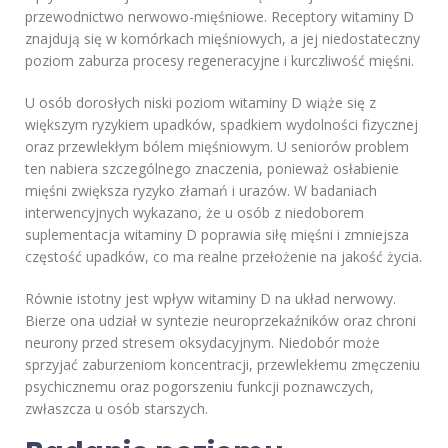
przewodnictwo nerwowo-mięśniowe. Receptory witaminy D
znajdują się w komórkach mięśniowych, a jej niedostateczny
poziom zaburza procesy regeneracyjne i kurczliwość mięśni.
U osób dorosłych niski poziom witaminy D wiąże się z
większym ryzykiem upadków, spadkiem wydolności fizycznej
oraz przewlekłym bólem mięśniowym. U seniorów problem
ten nabiera szczególnego znaczenia, ponieważ osłabienie
mięśni zwiększa ryzyko złamań i urazów. W badaniach
interwencyjnych wykazano, że u osób z niedoborem
suplementacja witaminy D poprawia siłę mięśni i zmniejsza
częstość upadków, co ma realne przełożenie na jakość życia.
Równie istotny jest wpływ witaminy D na układ nerwowy.
Bierze ona udział w syntezie neuroprzekaźników oraz chroni
neurony przed stresem oksydacyjnym. Niedobór może
sprzyjać zaburzeniom koncentracji, przewlekłemu zmęczeniu
psychicznemu oraz pogorszeniu funkcji poznawczych,
zwłaszcza u osób starszych.