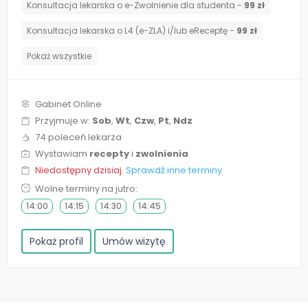
Konsultacja lekarska o e-Zwolnienie dla studenta -
99 zł
Konsultacja lekarska o L4 (e-ZLA) i/lub eReceptę -
99 zł
Pokaż wszystkie
Gabinet Online
Przyjmuje w:
Sob
,
Wt
,
Czw
,
Pt
,
Ndz
74 poleceń lekarza
Wystawiam
recepty
i
zwolnienia
Niedostępny dzisiaj.
Sprawdź inne terminy
Wolne terminy na jutro:
14:00
14:15
14:30
14:45
Pokaż profil
Umów wizytę