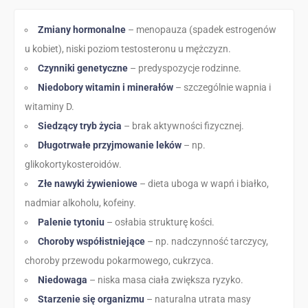
Zmiany hormonalne
– menopauza (spadek estrogenów
u kobiet), niski poziom testosteronu u mężczyzn.
Czynniki genetyczne
– predyspozycje rodzinne.
Niedobory witamin i minerałów
– szczególnie wapnia i
witaminy D.
Siedzący tryb życia
– brak aktywności fizycznej.
Długotrwałe przyjmowanie leków
– np.
glikokortykosteroidów.
Złe nawyki żywieniowe
– dieta uboga w wapń i białko,
nadmiar alkoholu, kofeiny.
Palenie tytoniu
– osłabia strukturę kości.
Choroby współistniejące
– np. nadczynność tarczycy,
choroby przewodu pokarmowego, cukrzyca.
Niedowaga
– niska masa ciała zwiększa ryzyko.
Starzenie się organizmu
– naturalna utrata masy