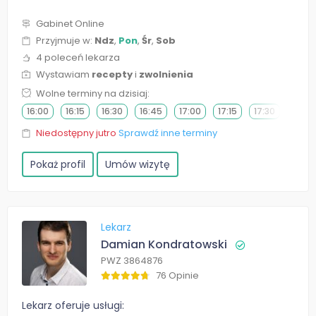
Gabinet Online
Przyjmuje w:
Ndz
,
Pon
,
Śr
,
Sob
4 poleceń lekarza
Wystawiam
recepty
i
zwolnienia
Wolne terminy na dzisiaj:
16:00
16:15
16:30
16:45
17:00
17:15
17:30
17:45
Niedostępny jutro
Sprawdź inne terminy
Pokaż profil
Umów wizytę
Lekarz
Damian Kondratowski
PWZ 3864876
76 Opinie
Lekarz oferuje usługi: