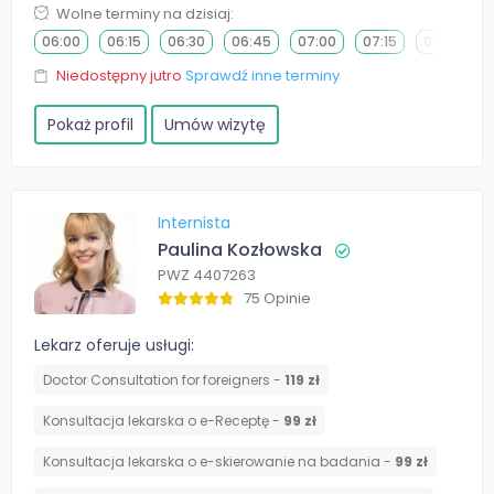
Wolne terminy na dzisiaj:
06:00
06:15
06:30
06:45
07:00
07:15
07:30
Niedostępny jutro
Sprawdź inne terminy
Pokaż profil
Umów wizytę
Internista
Paulina Kozłowska
PWZ 4407263
75 Opinie
Lekarz oferuje usługi:
Doctor Consultation for foreigners -
119 zł
Konsultacja lekarska o e-Receptę -
99 zł
Konsultacja lekarska o e-skierowanie na badania -
99 zł