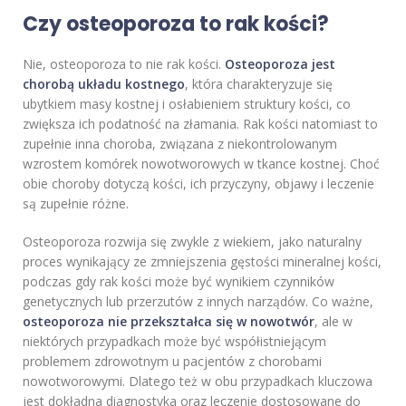
Czy osteoporoza to rak kości?
Nie, osteoporoza to nie rak kości.
Osteoporoza jest
chorobą układu kostnego
, która charakteryzuje się
ubytkiem masy kostnej i osłabieniem struktury kości, co
zwiększa ich podatność na złamania. Rak kości natomiast to
zupełnie inna choroba, związana z niekontrolowanym
wzrostem komórek nowotworowych w tkance kostnej. Choć
obie choroby dotyczą kości, ich przyczyny, objawy i leczenie
są zupełnie różne.
Osteoporoza rozwija się zwykle z wiekiem, jako naturalny
proces wynikający ze zmniejszenia gęstości mineralnej kości,
podczas gdy rak kości może być wynikiem czynników
genetycznych lub przerzutów z innych narządów. Co ważne,
osteoporoza nie przekształca się w nowotwór
, ale w
niektórych przypadkach może być współistniejącym
problemem zdrowotnym u pacjentów z chorobami
nowotworowymi. Dlatego też w obu przypadkach kluczowa
jest dokładna diagnostyka oraz leczenie dostosowane do