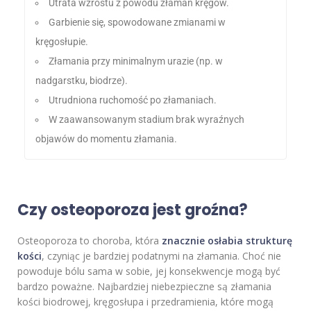
Utrata wzrostu z powodu złamań kręgów.
Garbienie się, spowodowane zmianami w
kręgosłupie.
Złamania przy minimalnym urazie (np. w
nadgarstku, biodrze).
Utrudniona ruchomość po złamaniach.
W zaawansowanym stadium brak wyraźnych
objawów do momentu złamania.
Czy osteoporoza jest groźna?
Osteoporoza to choroba, która
znacznie osłabia strukturę
kości
, czyniąc je bardziej podatnymi na złamania. Choć nie
powoduje bólu sama w sobie, jej konsekwencje mogą być
bardzo poważne. Najbardziej niebezpieczne są złamania
kości biodrowej, kręgosłupa i przedramienia, które mogą