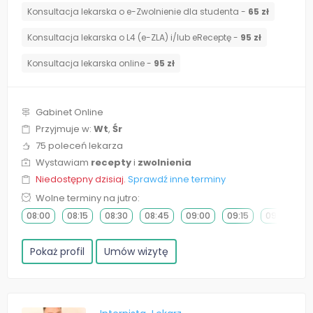
Konsultacja lekarska o e-Zwolnienie dla studenta -
65 zł
Konsultacja lekarska o L4 (e-ZLA) i/lub eReceptę -
95 zł
Konsultacja lekarska online -
95 zł
Gabinet Online
Przyjmuje w:
Wt
,
Śr
75 poleceń lekarza
Wystawiam
recepty
i
zwolnienia
Niedostępny dzisiaj.
Sprawdź inne terminy
Wolne terminy na jutro:
08:00
08:15
08:30
08:45
09:00
09:15
09:30
0
Pokaż profil
Umów wizytę