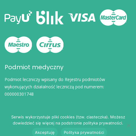
Podmiot medyczny
Podmiot leczniczy wpisany do Rejestru podmiotów
wykonujących działalność leczniczą pod numerem:
000000301748
Serwis wykorzystuje pliki cookies (tzw. ciasteczka). Możesz
dowiedzieć się więcej na podstronie polityka prywatności.
© 2024
eDoktorzy.pl
. Wszelkie prawa zastrzeżone.
Akceptuję
Polityka prywatności