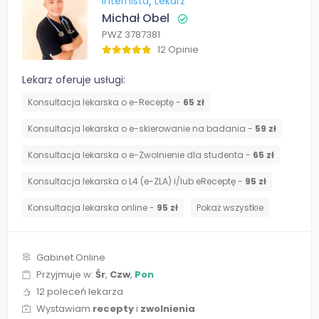
Internista
Lekarz
Michał Obel
PWZ 3787381
12 Opinie
Lekarz oferuje usługi:
Konsultacja lekarska o e-Receptę -
65 zł
Konsultacja lekarska o e-skierowanie na badania -
59 zł
Konsultacja lekarska o e-Zwolnienie dla studenta -
65 zł
Konsultacja lekarska o L4 (e-ZLA) i/lub eReceptę -
95 zł
Konsultacja lekarska online -
95 zł
Pokaż wszystkie
Gabinet Online
Przyjmuje w:
Śr
,
Czw
,
Pon
12 poleceń lekarza
Wystawiam
recepty
i
zwolnienia