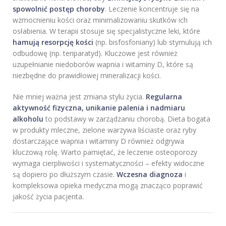
spowolnić postęp choroby
. Leczenie koncentruje się na
wzmocnieniu kości oraz minimalizowaniu skutków ich
osłabienia. W terapii stosuje się specjalistyczne leki, które
hamują resorpcję kości
(np. bisfosfoniany) lub stymulują ich
odbudowę (np. teriparatyd). Kluczowe jest również
uzupełnianie niedoborów wapnia i witaminy D, które są
niezbędne do prawidłowej mineralizacji kości.
Nie mniej ważna jest zmiana stylu życia.
Regularna
aktywność fizyczna, unikanie palenia i nadmiaru
alkoholu
to podstawy w zarządzaniu chorobą. Dieta bogata
w produkty mleczne, zielone warzywa liściaste oraz ryby
dostarczające wapnia i witaminy D również odgrywa
kluczową rolę. Warto pamiętać, że leczenie osteoporozy
wymaga cierpliwości i systematyczności – efekty widoczne
są dopiero po dłuższym czasie.
Wczesna diagnoza
i
kompleksowa opieka medyczna mogą znacząco poprawić
jakość życia pacjenta.