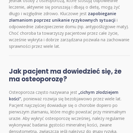
Jednak osoby z osteoporozą, które stosują odpowiednie
leczenie, aktywnie się poruszają i dbają o dietę, mogą żyć
długo i względnie zdrowo. Kluczowe jest
zapobieganie
złamaniom poprzez unikanie ryzykownych sytuacji
i
odpowiednie zabezpieczenie domu (np. antypoślizgowe maty).
Choć choroba ta towarzyszy pacjentowi przez całe życie,
wcześnie wykryta i dobrze zarządzana pozwala na zachowanie
sprawności przez wiele lat.
Jak pacjent ma dowiedzieć się, że
ma osteoporozę?
Osteoporoza często nazywana jest
„cichym złodziejem
kości”
, ponieważ rozwija się bezobjawowo przez wiele lat.
Pacjent najczęściej dowiaduje się o chorobie dopiero po
pierwszym złamaniu, które mogło powstać przy minimalnym
urazie. Aby wykryć osteoporozę wcześniej, należy regularnie
wykonywać badania gęstości mineralnej kości, zwane
densytometrią, zwłaszcza jeśli należysz do grupy ryzyka.