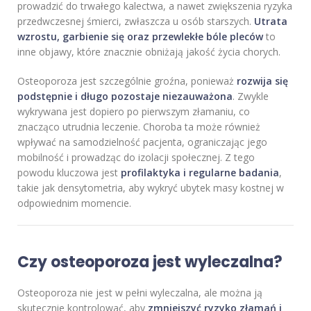
prowadzić do trwałego kalectwa, a nawet zwiększenia ryzyka
przedwczesnej śmierci, zwłaszcza u osób starszych.
Utrata
wzrostu, garbienie się oraz przewlekłe bóle pleców
to
inne objawy, które znacznie obniżają jakość życia chorych.
Osteoporoza jest szczególnie groźna, ponieważ
rozwija się
podstępnie i długo pozostaje niezauważona
. Zwykle
wykrywana jest dopiero po pierwszym złamaniu, co
znacząco utrudnia leczenie. Choroba ta może również
wpływać na samodzielność pacjenta, ograniczając jego
mobilność i prowadząc do izolacji społecznej. Z tego
powodu kluczowa jest
profilaktyka i regularne badania
,
takie jak densytometria, aby wykryć ubytek masy kostnej w
odpowiednim momencie.
Czy osteoporoza jest wyleczalna?
Osteoporoza nie jest w pełni wyleczalna, ale można ją
skutecznie kontrolować, aby
zmniejszyć ryzyko złamań i