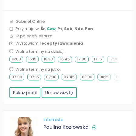
Gabinet Online
Przyjmuje w:
Śr
,
Czw
,
Pt
,
Sob
,
Ndz
,
Pon
12 poleceń lekarza
Wystawiam
recepty
i
zwolnienia
Wolne terminy na dzisiaj:
16:00
16:15
16:30
16:45
17:00
17:15
17:30
17:45
Wolne terminy na jutro:
07:00
07:15
07:30
07:45
08:00
08:15
08:30
0
Pokaż profil
Umów wizytę
Internista
Paulina Kozłowska