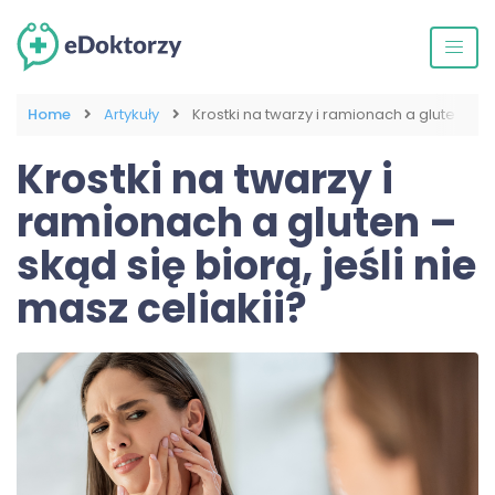
Home
Artykuły
Krostki na twarzy i ramionach a gluten – ską
Krostki na twarzy i
ramionach a gluten –
skąd się biorą, jeśli nie
masz celiakii?