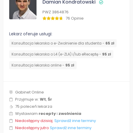
Damian Kondratowski
PWZ 3864876
76 Opinie
Lekarz oferuje usługi:
Konsultacja lekarska o e-Zwolnienie dla studenta -
65 zł
Konsultacja lekarska o L4 (e-ZLA) i/lub eReceptę -
95 zł
Konsultacja lekarska online -
95 zł
Gabinet Online
Przyjmuje w:
Wt
,
Śr
75 poleceń lekarza
Wystawiam
recepty
i
zwolnienia
Niedostępny dzisiaj.
Sprawdź inne terminy
Niedostępny jutro
Sprawdź inne terminy