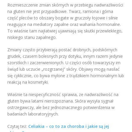
Rozmieszczenie zmian skórnych w przebiegu nadwrażliwości
na gluten nie jest przypadkowe. Twarz, ramiona i górna
część pleców to obszary bogate w gruczoły łojowe i silnie
reagujące na mediatory zapalne oraz wahania hormonalne.
To właśnie tam najłatwiej ujawniają się skutki przewlekłego,
niskiego stanu zapalnego.
Zmiany często przybierają postać drobnych, podskórnych
grudek, czasem bolesnych przy dotyku, innym razem jedynie
szorstkich i zaczerwienionych. U części osób towarzyszy im
świąd lub uczucie „rozgrzanej” skóry. Objawy mogą nasilać
się cyklicznie, co bywa mylone z trądzikiem hormonalnym lub
reakcją na kosmetyki.
Właśnie ta niespecyficzność sprawia, że nadwrażliwość na
gluten bywa latami nierozpoznana. Skóra wysyła sygnał
ostrzegawczy, ale bez jednoznacznego potwierdzenia w
badaniach laboratoryjnych.
Czytaj też:
Celiakia – co to za choroba i jakie są jej