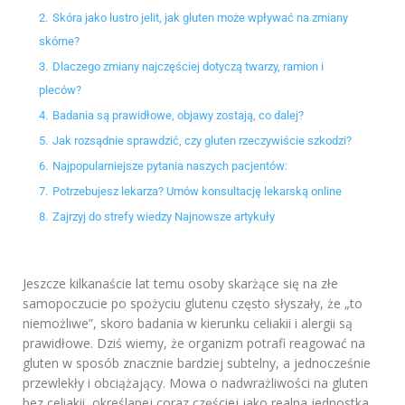
2.
Skóra jako lustro jelit, jak gluten może wpływać na zmiany
skórne?
3.
Dlaczego zmiany najczęściej dotyczą twarzy, ramion i
pleców?
4.
Badania są prawidłowe, objawy zostają, co dalej?
5.
Jak rozsądnie sprawdzić, czy gluten rzeczywiście szkodzi?
6.
Najpopularniejsze pytania naszych pacjentów:
7.
Potrzebujesz lekarza? Umów konsultację lekarską online
8.
Zajrzyj do strefy wiedzy Najnowsze artykuły
Jeszcze kilkanaście lat temu osoby skarżące się na złe
samopoczucie po spożyciu glutenu często słyszały, że „to
niemożliwe”, skoro badania w kierunku celiakii i alergii są
prawidłowe. Dziś wiemy, że organizm potrafi reagować na
gluten w sposób znacznie bardziej subtelny, a jednocześnie
przewlekły i obciążający. Mowa o nadwrażliwości na gluten
bez celiakii, określanej coraz częściej jako realna jednostka