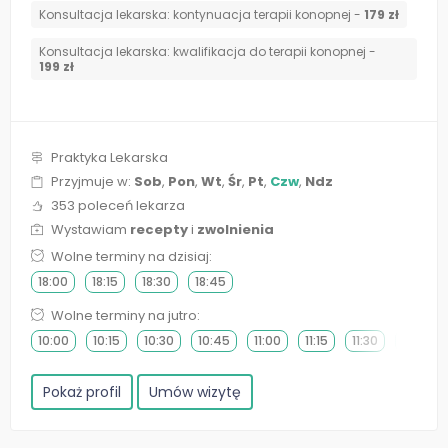
Konsultacja lekarska: kontynuacja terapii konopnej -
179 zł
Konsultacja lekarska: kwalifikacja do terapii konopnej -
199 zł
Praktyka Lekarska
Przyjmuje w:
Sob
,
Pon
,
Wt
,
Śr
,
Pt
,
Czw
,
Ndz
353 poleceń lekarza
Wystawiam
recepty
i
zwolnienia
Wolne terminy na dzisiaj:
18:00
18:15
18:30
18:45
Wolne terminy na jutro:
10:00
10:15
10:30
10:45
11:00
11:15
11:30
11:45
Pokaż profil
Umów wizytę