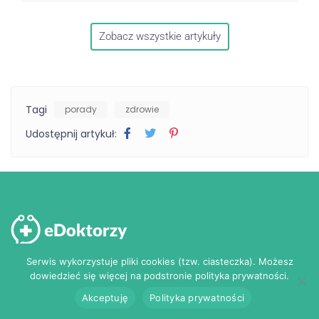
Zobacz wszystkie artykuły
Tagi
porady
zdrowie
Udostępnij artykuł:
Serwis wykorzystuje pliki cookies (tzw. ciasteczka). Możesz
Serwis do umawiania e-wizyt lekarskich
dowiedzieć się więcej na podstronie polityka prywatności.
Akceptuję
Polityka prywatności
pomoc@edoktorzy.pl