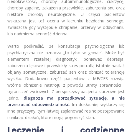
niedokrwistość, choroby autoimmunologiczne, cukrzycę,
choroby zapalne, zakażenia przewlekłe, zaburzenia snu oraz
niektóre choroby neurologiczne. U części pacjentów
wskazana jest też ocena w kierunku bezdechu sennego,
zwłaszcza gdy występuje chrapanie, przerwy w oddychaniu
lub nadmierna senność dzienna.
Warto podkreślić, że konsultacja psychologiczna lub
psychiatryczna nie oznacza „to tylko w głowie”. Może być
elementem rzetelnej diagnostyki, ponieważ depresja,
zaburzenia lękowe i przewlekły stres potrafią istotnie nasilać
objawy somatyczne, zaburzać sen oraz obniżać tolerancję
wysiłku. Dodatkowo część pacjentów z ME/CFS rozwija
wtórne obniżenie nastroju z powodu utraty sprawności i
ograniczeń życiowych. Z perspektywy pacjenta kluczowe jest
jedno,
diagnoza ma porządkować sytuację, a nie
przerzucać odpowiedzialność
. Im dokładniej wykluczy się
inne przyczyny, tym łatwiej zaplanować realne postępowanie
i uniknąć działań, które mogą pogorszyć stan.
Leczenie i codzienne