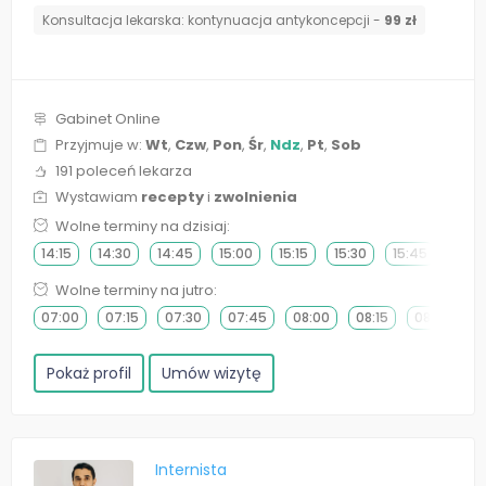
⁠Konsultacja lekarska: kontynuacja antykoncepcji -
99 zł
Gabinet Online
Przyjmuje w:
Wt
,
Czw
,
Pon
,
Śr
,
Ndz
,
Pt
,
Sob
191 poleceń lekarza
Wystawiam
recepty
i
zwolnienia
Wolne terminy na dzisiaj:
14:15
14:30
14:45
15:00
15:15
15:30
15:45
16:0
Wolne terminy na jutro:
07:00
07:15
07:30
07:45
08:00
08:15
08:30
0
Pokaż profil
Umów wizytę
Internista