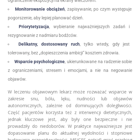
ograniczenie ekspozycji na ekrany wieczorem.
Monitorowanie obciążeń
, zapisywanie, po czym występuje
pogorszenie, aby lepiej planować dzień.
Priorytetyzacja
, wybieranie najważniejszych zadań i
rezygnowanie z nadmiaru bodźców.
Delikatny, dostosowany ruch
, tylko wtedy, gdy jest
tolerowany, bez „dopieszczenia ambicji” kosztem zdrowia.
Wsparcie psychologiczne
, ukierunkowane na radzenie sobie
z ograniczeniami, stresem i emocjami, a nie na negowanie
objawów.
W leczeniu objawowym lekarz może rozważać wsparcie w
zakresie snu, bólu, lęku, nudności lub objawów
autonomicznych, zależnie od dominujących dolegliwości.
Część pacjentów korzysta też z interwencji dietetycznych,
jednak kluczowe jest, aby były one bezpieczne i nie
prowadziły do niedoborów. W praktyce najważniejsze jest
dopasowanie planu do aktualnej wydolności i stopniowe
budowanie przewidywalności. ME/CFS potrafi mieć przebieg