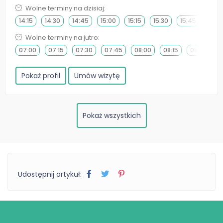
Wolne terminy na dzisiaj:
14:15
14:30
14:45
15:00
15:15
15:30
15:45
16:0
Wolne terminy na jutro:
07:00
07:15
07:30
07:45
08:00
08:15
08:30
0
Pokaż profil
Umów wizytę
Pokaż wszystkich
Udostępnij artykuł: