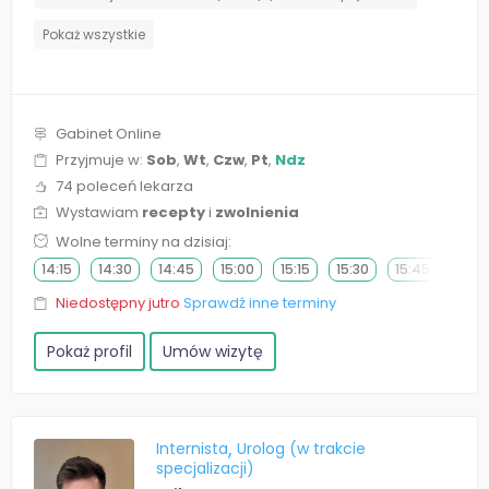
Pokaż wszystkie
Gabinet Online
Przyjmuje w:
Sob
,
Wt
,
Czw
,
Pt
,
Ndz
74 poleceń lekarza
Wystawiam
recepty
i
zwolnienia
Wolne terminy na dzisiaj:
14:15
14:30
14:45
15:00
15:15
15:30
15:45
16:0
Niedostępny jutro
Sprawdź inne terminy
Pokaż profil
Umów wizytę
Internista
Urolog (w trakcie
specjalizacji)