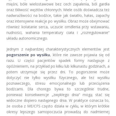
mięśni, bóle wielostawowe bez cech zapalenia, ból gardła
oraz tkliwość węzłów chłonnych. Wiele osób doświadcza też
nadwrażliwości na bodźce, takie jak światło, hałas, zapachy
oraz intensywne reakcje po wysiłku. Obraz może obejmować
również kołatanie serca, uczucie omdlenia przy wstawaniu,
nudności, wahania temperatury ciała i „rozregulowanie”
układu autonomicznego.
Jednym z najbardziej charakterystycznych elementów jest
pogorszenie po wysiłku
, które nie zawsze pojawia się od
razu. U części pacjentów spadek formy następuje z
opóźnieniem, na przykład po kilku lub kilkunastu godzinach, a
potem utrzymuje się przez dni. To pogorszenie może
dotyczyć nie tylko wysiłku fizycznego, ale też wysiłku
poznawczego, stresu emocjonalnego lub przeciążenia
bodźcami. Dla chorego bywa to szczególnie trudne,
ponieważ konsekwencje „zwykłego dnia” mogą stać się
widoczne dopiero następnego dnia. W praktyce oznacza to,
że osoba z ME/CFS często działa w cyklu, w którym krótkie
okresy lepszego samopoczucia prowadzą do nadmiernej