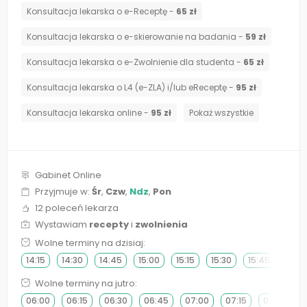
Konsultacja lekarska o e-Receptę -
65 zł
Konsultacja lekarska o e-skierowanie na badania -
59 zł
Konsultacja lekarska o e-Zwolnienie dla studenta -
65 zł
Konsultacja lekarska o L4 (e-ZLA) i/lub eReceptę -
95 zł
Konsultacja lekarska online -
95 zł
Pokaż wszystkie
Gabinet Online
Przyjmuje w:
Śr
,
Czw
,
Ndz
,
Pon
12 poleceń lekarza
Wystawiam
recepty
i
zwolnienia
Wolne terminy na dzisiaj:
14:15
14:30
14:45
15:00
15:15
15:30
15:45
16:0
Wolne terminy na jutro:
06:00
06:15
06:30
06:45
07:00
07:15
07:30