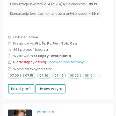
Konsultacja lekarska o L4 (e-ZLA) i/lub eReceptę -
99 zł
⁠Konsultacja lekarska: kontynuacja antykoncepcji -
59 zł
Gabinet Online
Przyjmuje w:
Wt
,
Śr
,
Pt
,
Pon
,
Sob
,
Czw
363 poleceń lekarza
Wystawiam
recepty
i
zwolnienia
Niedostępny dzisiaj.
Sprawdź inne terminy
Wolne terminy na jutro:
07:00
07:15
07:30
07:45
08:00
08:15
08:30
0
Pokaż profil
Umów wizytę
Internista