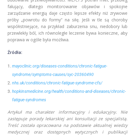
falujący, dlatego monitorowanie objawów i spokojne
zarządzanie energią daje często lepsze efekty niż zrywowe
próby „powrotu do formy” na siłę. Jeśli w tle są choroby
współistniejące, na przykład zaburzenia snu, niedobory lub
przewlekły ból, ich równoległe leczenie bywa konieczne, aby
poprawa w ogóle była możliwa.
Źródła:
mayoclinic.org/diseases-conditions/chronic-fatigue-
syndrome/symptoms-causes/syc-20360490
nhs.uk/conditions/chronic-fatigue-syndrome-cfs/
hopkinsmedicine.org/health/conditions-and-diseases/chronic-
fatigue-syndromes
Artykuł ma charakter informacyjny i edukacyjny. Nie
zastępuje porady lekarskiej ani konsultacji ze specjalistą.
Treść została opracowana na podstawie aktualnej wiedzy
medycznej oraz dostępnych wytycznych i publikacji