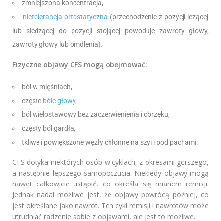
zmniejszona koncentracja,
nietolerancja ortostatyczna
(przechodzenie z pozycji leżącej
lub siedzącej do pozycji stojącej powoduje zawroty głowy,
zawroty głowy lub omdlenia).
Fizyczne objawy CFS mogą obejmować:
ból w mięśniach,
częste
bóle głowy
,
ból wielostawowy bez zaczerwienienia i obrzęku,
częsty ból gardła,
tkliwe i powiększone węzły chłonne na szyi i pod pachami.
CFS dotyka niektórych osób w cyklach, z okresami gorszego,
a następnie lepszego samopoczucia. Niekiedy objawy mogą
nawet całkowicie ustąpić, co określa się mianem remisji.
Jednak nadal możliwe jest, że objawy powrócą później, co
jest określane jako nawrót. Ten cykl remisji i nawrotów może
utrudniać radzenie sobie z objawami, ale jest to możliwe.