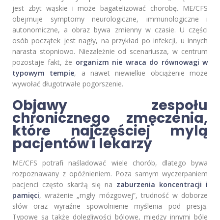
jest zbyt wąskie i może bagatelizować chorobę. ME/CFS
obejmuje symptomy neurologiczne, immunologiczne i
autonomiczne, a obraz bywa zmienny w czasie. U części
osób początek jest nagły, na przykład po infekcji, u innych
narasta stopniowo. Niezależnie od scenariusza, w centrum
pozostaje fakt, że
organizm nie wraca do równowagi w
typowym tempie
, a nawet niewielkie obciążenie może
wywołać długotrwałe pogorszenie.
Objawy zespołu
chronicznego zmęczenia,
które najczęściej mylą
pacjentów i lekarzy
ME/CFS potrafi naśladować wiele chorób, dlatego bywa
rozpoznawany z opóźnieniem. Poza samym wyczerpaniem
pacjenci często skarżą się na
zaburzenia koncentracji i
pamięci
, wrażenie „mgły mózgowej”, trudność w doborze
słów oraz wyraźne spowolnienie myślenia pod presją.
Typowe są także dolegliwości bólowe, między innymi bóle