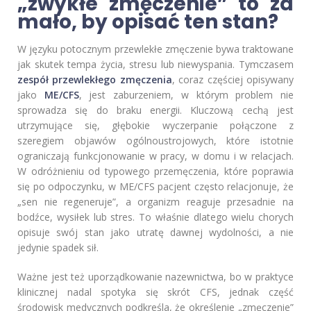
„zwykłe zmęczenie” to za
mało, by opisać ten stan?
W języku potocznym przewlekłe zmęczenie bywa traktowane
jak skutek tempa życia, stresu lub niewyspania. Tymczasem
zespół przewlekłego zmęczenia
, coraz częściej opisywany
jako
ME/CFS
, jest zaburzeniem, w którym problem nie
sprowadza się do braku energii. Kluczową cechą jest
utrzymujące się, głębokie wyczerpanie połączone z
szeregiem objawów ogólnoustrojowych, które istotnie
ograniczają funkcjonowanie w pracy, w domu i w relacjach.
W odróżnieniu od typowego przemęczenia, które poprawia
się po odpoczynku, w ME/CFS pacjent często relacjonuje, że
„sen nie regeneruje”, a organizm reaguje przesadnie na
bodźce, wysiłek lub stres. To właśnie dlatego wielu chorych
opisuje swój stan jako utratę dawnej wydolności, a nie
jedynie spadek sił.
Ważne jest też uporządkowanie nazewnictwa, bo w praktyce
klinicznej nadal spotyka się skrót CFS, jednak część
środowisk medycznych podkreśla, że określenie „zmęczenie”