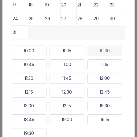
zwolnienia
17
18
19
20
21
22
23
24
25
26
27
28
29
30
Lekarz oferuje usługi:
31
1
2
3
4
5
6
Konsultacja lekarska o e-Receptę -
79 zł
Konsultacja lekarska o e-Zwolnienie dla studenta -
59 zł
10:00
10:15
10:30
Konsultacja lekarska o L4 (e-ZLA) i/lub eReceptę -
109 zł
10:45
11:00
11:15
⁠Konsultacja lekarska: kontynuacja antykoncepcji -
79 zł
11:30
11:45
12:00
Umów e-Wizytę (Wybierz termin)
12:15
12:30
12:45
13:00
13:15
18:30
Informacje i usługi online
18:45
19:00
19:15
Opinie
19:30