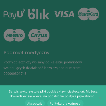
Podmiot medyczny
Podmiot leczniczy wpisany do Rejestru podmiotów
wykonujących działalność leczniczą pod numerem:
000000301748
Serwis wykorzystuje pliki cookies (tzw. ciasteczka). Możesz
dowiedzieć się więcej na podstronie polityka prywatności.
© 2024
eDoktorzy.pl
. Wszelkie prawa zastrzeżone.
Akceptuję
Polityka prywatności