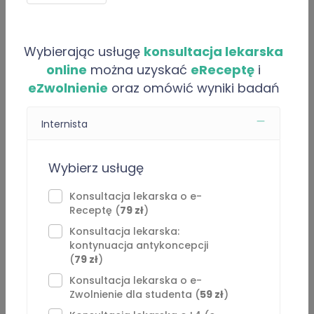
Artykuły
O “Mariusz Musak”
Wybierając usługę
konsultacja lekarska
online
można uzyskać
eReceptę
i
Regulamin konsultacji medycznych (teleporady):
eZwolnienie
oraz omówić wyniki badań
Szanowni Państwo,
Internista
Niniejszy regulamin określa zasady udzielania konsultacji
medycznych realizowanych za pomocą środków
Wybierz usługę
porozumiewania się na odległość.
Konsultacja lekarska o e-
Receptę (
79 zł
)
1. Informacje ogólne
⁠Konsultacja lekarska:
kontynuacja antykoncepcji
Konsultacje mają charakter doraźnej pomocy medycznej
(
79 zł
)
w sytuacji, gdy Pacjent nie ma możliwości skorzystania z
Konsultacja lekarska o e-
wizyty stacjonarnej, a konsultacja zdalna może przyczynić
Zwolnienie dla studenta (
59 zł
)
się do szybszego powrotu do zdrowia.