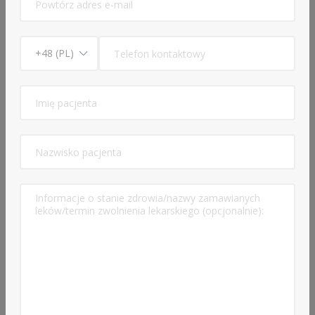
osób powyżej 70. roku życia (zalecana wizyta
stacjonarna),
kobiet w ciąży (zalecana wizyta stacjonarna).
W przypadku umówienia konsultacji niezgodnie z
powyższymi zasadami, opłata nie podlega zwrotowi.
3. Ograniczenia w zakresie ordynowania leków
Z uwagi na bezpieczeństwo Pacjentów oraz
obowiązujące przepisy prawne:
Nie wdrażam ani nie kontynuuję terapii:
silnymi lekami przeciwbólowymi (w tym opioidami, np.
Doreta, Poltram, Skudexa, oksykodon i inne),
lekami narkotycznymi wystawianymi na receptę RPW,