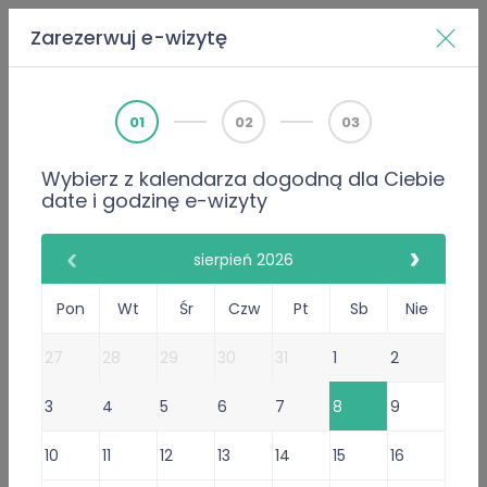
Zarezerwuj e-wizytę
Home
Doktorzy
Mariusz Musak
01
02
03
Wybierz z kalendarza dogodną dla Ciebie
PWZ 3748299
date i godzinę e-wizyty
Internista
Mariusz Musak
sierpień 2026
2411 Opinie
Pon
Wt
Śr
Czw
Pt
Sb
Nie
2411 poleceń lekarza
27
28
29
30
31
1
2
Gabinet Online
3
4
5
6
7
8
9
Przyjmuje w: Czw, Ndz, Śr,
Sob
,
Pon, Wt
10
11
12
13
14
15
16
Wystawiam
recepty
i