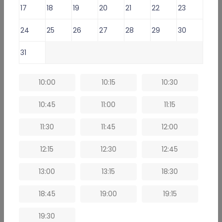
zwolnienia
17
18
19
20
21
22
23
24
25
26
27
28
29
30
Lekarz oferuje usługi:
31
1
2
3
4
5
6
Konsultacja lekarska o e-Receptę -
79 zł
Konsultacja lekarska o e-Zwolnienie dla studenta -
59 zł
10:00
10:15
10:30
Konsultacja lekarska o L4 (e-ZLA) i/lub eReceptę -
109 zł
10:45
11:00
11:15
⁠Konsultacja lekarska: kontynuacja antykoncepcji -
79 zł
11:30
11:45
12:00
Umów e-Wizytę (Wybierz termin)
12:15
12:30
12:45
13:00
13:15
18:30
Informacje i usługi online
18:45
19:00
19:15
Opinie
19:30