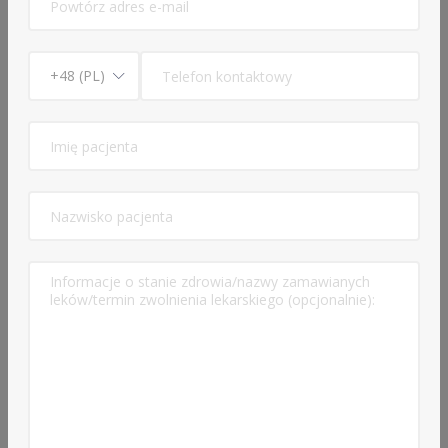
osób powyżej 70. roku życia (zalecana wizyta
stacjonarna),
kobiet w ciąży (zalecana wizyta stacjonarna).
W przypadku umówienia konsultacji niezgodnie z
powyższymi zasadami, opłata nie podlega zwrotowi.
3. Ograniczenia w zakresie ordynowania leków
Z uwagi na bezpieczeństwo Pacjentów oraz
obowiązujące przepisy prawne:
Nie wdrażam ani nie kontynuuję terapii:
silnymi lekami przeciwbólowymi (w tym opioidami, np.
Doreta, Poltram, Skudexa, oksykodon i inne),
lekami narkotycznymi wystawianymi na receptę RPW,