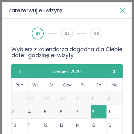
Zarezerwuj e-wizytę
Home
Doktorzy
Mariusz Musak
01
02
03
Wybierz z kalendarza dogodną dla Ciebie
PWZ 3748299
date i godzinę e-wizyty
Internista
Mariusz Musak
sierpień 2026
2412 Opinie
Pon
Wt
Śr
Czw
Pt
Sb
Nie
2412 poleceń lekarza
27
28
29
30
31
1
2
Gabinet Online
3
4
5
6
7
8
9
Przyjmuje w: Czw, Ndz, Śr,
Sob
,
Pon, Wt
10
11
12
13
14
15
16
Wystawiam
recepty
i