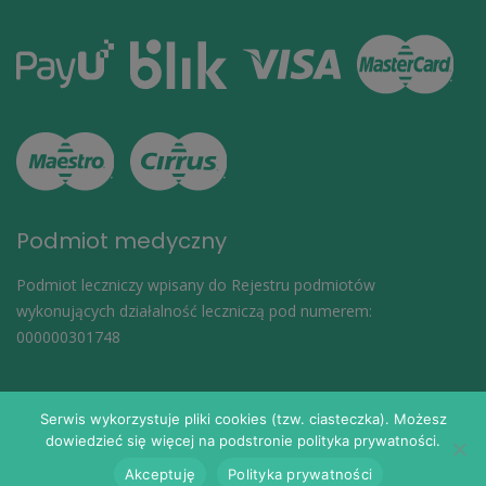
Podmiot medyczny
Podmiot leczniczy wpisany do Rejestru podmiotów
wykonujących działalność leczniczą pod numerem:
000000301748
Serwis wykorzystuje pliki cookies (tzw. ciasteczka). Możesz
dowiedzieć się więcej na podstronie polityka prywatności.
© 2024
eDoktorzy.pl
. Wszelkie prawa zastrzeżone.
Akceptuję
Polityka prywatności