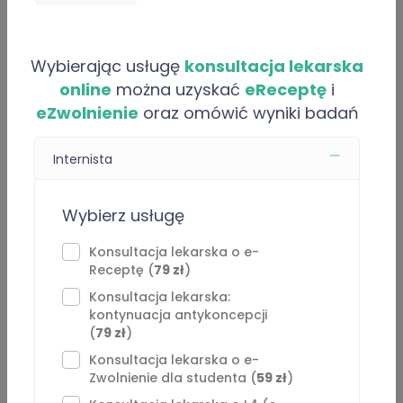
Artykuły
O “Mariusz Musak”
Wybierając usługę
konsultacja lekarska
online
można uzyskać
eReceptę
i
Regulamin konsultacji medycznych (teleporady):
eZwolnienie
oraz omówić wyniki badań
Szanowni Państwo,
Internista
Niniejszy regulamin określa zasady udzielania konsultacji
medycznych realizowanych za pomocą środków
Wybierz usługę
porozumiewania się na odległość.
Konsultacja lekarska o e-
Receptę (
79 zł
)
1. Informacje ogólne
⁠Konsultacja lekarska:
kontynuacja antykoncepcji
Konsultacje mają charakter doraźnej pomocy medycznej
(
79 zł
)
w sytuacji, gdy Pacjent nie ma możliwości skorzystania z
Konsultacja lekarska o e-
wizyty stacjonarnej, a konsultacja zdalna może przyczynić
Zwolnienie dla studenta (
59 zł
)
się do szybszego powrotu do zdrowia.