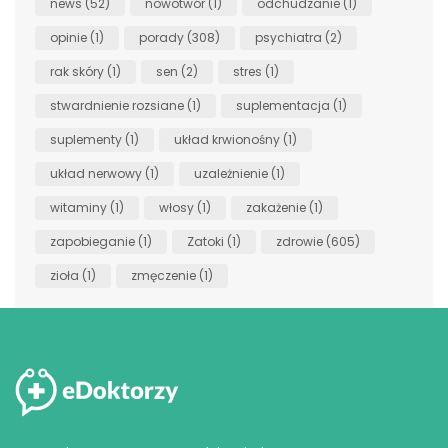
news
(52)
nowotwór
(1)
odchudzanie
(1)
opinie
(1)
porady
(308)
psychiatra
(2)
rak skóry
(1)
sen
(2)
stres
(1)
stwardnienie rozsiane
(1)
suplementacja
(1)
suplementy
(1)
układ krwionośny
(1)
układ nerwowy
(1)
uzależnienie
(1)
witaminy
(1)
włosy
(1)
zakażenie
(1)
zapobieganie
(1)
Zatoki
(1)
zdrowie
(605)
zioła
(1)
zmęczenie
(1)