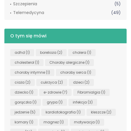
Szczepienia
(5)
Telemedycyna
(49)
O tym się mówi
adhd
(1)
borelioza
(2)
cholera
(1)
cholesterol
(1)
Choroby alergiczne
(1)
choroby intymne
(1)
choroby serca
(1)
ciaża
(2)
cukrzyca
(2)
dzieci
(2)
dziecko
(1)
e-zdrowie
(7)
Fibromialgia
(1)
gorączka
(1)
grypa
(1)
infekcja
(3)
jedzenie
(5)
kardiotokografia
(1)
kleszcze
(2)
komary
(1)
magnez
(1)
motywacja
(1)