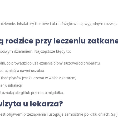
 dziennie. Inhalatory tłokowe i ultradźwiękowe są wygodnym rozwią
ą rodzice przy leczeniu zatka
aściwym działaniem. Najczęstsze błędy to:
dni, co prowadzi do uzależnienia błony śluzowej od preparatu,
drażniać, a nawet uczulać,
ilość płynów jest kluczowa w walce z katarem,
niu inhalacji,
 oznaką alergii lub przerostu migdałka.
wizyta u lekarza?
st objawem przeziębienia i ustępuje samoistnie po kilku dniach. Są 