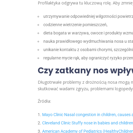
Profilaktyka odgrywa tu kluczową rolę. Aby zmni
utrzymywanie odpowiedniej wilgotności powietr
codzienne wietrzenie pomieszczeń,
dieta bogata w warzywa, owoce i produkty wzm
nauka prawidłowego wydmuchiwania nosa u star
unikanie kontaktu z osobami chorymi, szczególn
regularne mycie rąk, aby ograniczyć ryzyko prze
Czy zatkany nos wpły
Długotrwałe problemy z drożnością nosa mogą n
skutkować wadami zgryzu, problemami logopedycz
Źródła:
Mayo Clinic Nasal congestion in children, causes
Cleveland Clinic Stuffy nose in babies and child
American Academy of Pediatrics (HealthyChildren.