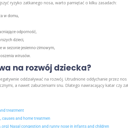
ejszyć ryzyko zatkanego nosa, warto pamiętać o kilku zasadach:
za w domu,
acniające odporność,
szych dzieci,
ie w sezonie jesienno-zimowym,
noszenia wirusów.
wa na rozwój dziecka?
egatywnie oddziaływać na rozwój. Utrudnione oddychanie przez nos
nymi, a nawet zaburzeniami snu. Dlatego nawracający katar czy zat
 and treatment
ren, causes and home treatmen
org) Nasal congestion and runny nose in infants and children