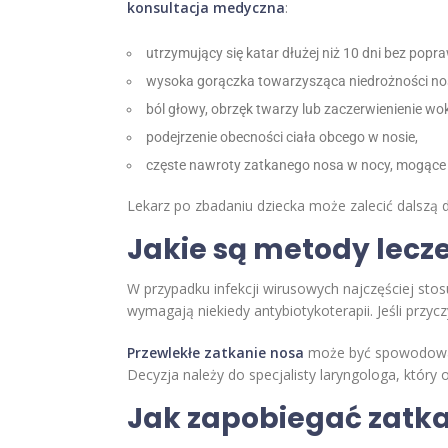
konsultacja medyczna
:
utrzymujący się katar dłużej niż 10 dni bez popra
wysoka gorączka towarzysząca niedrożności no
ból głowy, obrzęk twarzy lub zaczerwienienie wo
podejrzenie obecności ciała obcego w nosie,
częste nawroty zatkanego nosa w nocy, mogące
Lekarz po zbadaniu dziecka może zalecić dalszą d
Jakie są metody lecz
W przypadku infekcji wirusowych najczęściej stosu
wymagają niekiedy antybiotykoterapii. Jeśli przyc
Przewlekłe zatkanie nosa
może być spowodowane
Decyzja należy do specjalisty laryngologa, który 
Jak zapobiegać zatka