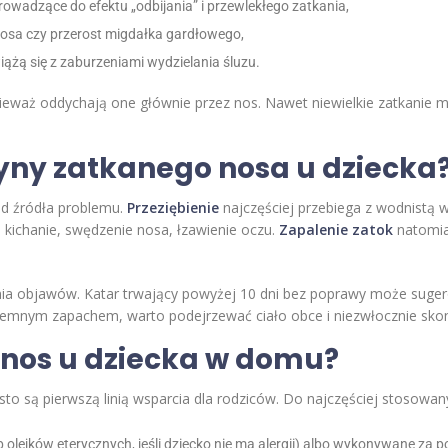
prowadzące do efektu „odbijania” i przewlekłego zatkania,
osa czy przerost migdałka gardłowego,
iążą się z zaburzeniami wydzielania śluzu.
onieważ oddychają one głównie przez nos. Nawet niewielkie zatkanie
yny zatkanego nosa u dziecka
od źródła problemu.
Przeziębienie
najczęściej przebiega z wodnistą 
 kichanie, swędzenie nosa, łzawienie oczu.
Zapalenie zatok
natomia
ia objawów. Katar trwający powyżej 10 dni bez poprawy może sugerowa
yjemnym zapachem, warto podejrzewać ciało obce i niezwłocznie skon
 nos u dziecka w domu?
 są pierwszą linią wsparcia dla rodziców. Do najczęściej stosowan
olejków eterycznych, jeśli dziecko nie ma alergii) albo wykonywane za po