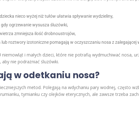
dziecka nieco wyżej niż tułów ułatwia spływanie wydzieliny,
 gdy ogrzewanie wysusza śluzówki,
ietrza zmniejsza ilość drobnoustrojów,
na lub roztwory izotoniczne pomagają w oczyszczaniu nosa z zalegającej w
U niemowląt i małych dzieci, które nie potrafią wydmuchiwać nosa, u
, aby nie podrażniać śluzówki.
ją w odetkaniu nosa?
zpieczniejszych metod. Polegają na wdychaniu pary wodnej, często wzb
rumianku, tymianku czy olejków eterycznych, ale zawsze trzeba zacho