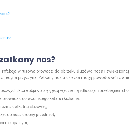
 nosa?
 online
zatkany nos?
. Infekcja wirusowa prowadzi do obrzęku śluzówki nosa i zwiększonej
t to jedyna przyczyna. Zatkany nos u dziecka mogą powodować równi
nosowych, które objawia się gęstą wydzieliną i dłuższym przebiegiem cho
gą prowadzić do wodnistego kataru i kichania,
drażnia delikatną śluzówkę,
ożyć do nosa drobny przedmiot,
tanem zapalnym,