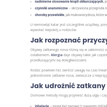
nadmierne stosowanie kropli obkurczających
, 
czynniki anatomiczne
– skrzywiona przegroda n
choroby przewlekłe
, jak mukowiscydoza, które w
U niemowląt katar jest szczególnie uciążliwy, p
wywołać niepokój u rodziców.
Jak rozpoznać przycz
Objawy zatkanego nosa różnią się w zależności 
osłabieniem.
Alergia
daje objawy takie jak częste
przedłużającymi się dolegliwościami.
Rodzic powinien też zwrócić uwagę na czas trwan
jednostronne zatkanie nosa, zwłaszcza z nieprz
Jak udrożnić zatkany
Domowe metody mogą przynieść dużą ulgę i często
inhalacje
– mogą być parowe (z naparem ziół lub 