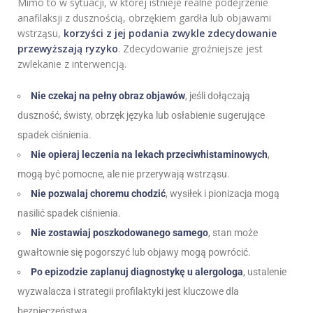
Mimo to w sytuacji, w której istnieje realne podejrzenie
anafilaksji z dusznością, obrzękiem gardła lub objawami
wstrząsu,
korzyści z jej podania zwykle zdecydowanie
przewyższają ryzyko
. Zdecydowanie groźniejsze jest
zwlekanie z interwencją.
Nie czekaj na pełny obraz objawów
, jeśli dołączają
duszność, świsty, obrzęk języka lub osłabienie sugerujące
spadek ciśnienia.
Nie opieraj leczenia na lekach przeciwhistaminowych
,
mogą być pomocne, ale nie przerywają wstrząsu.
Nie pozwalaj choremu chodzić
, wysiłek i pionizacja mogą
nasilić spadek ciśnienia.
Nie zostawiaj poszkodowanego samego
, stan może
gwałtownie się pogorszyć lub objawy mogą powrócić.
Po epizodzie zaplanuj diagnostykę u alergologa
, ustalenie
wyzwalacza i strategii profilaktyki jest kluczowe dla
bezpieczeństwa.