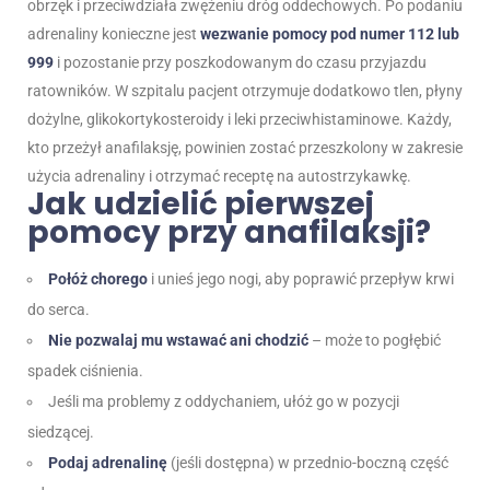
obrzęk i przeciwdziała zwężeniu dróg oddechowych. Po podaniu
adrenaliny konieczne jest
wezwanie pomocy pod numer 112 lub
999
i pozostanie przy poszkodowanym do czasu przyjazdu
ratowników. W szpitalu pacjent otrzymuje dodatkowo tlen, płyny
dożylne, glikokortykosteroidy i leki przeciwhistaminowe. Każdy,
kto przeżył anafilaksję, powinien zostać przeszkolony w zakresie
użycia adrenaliny i otrzymać receptę na autostrzykawkę.
Jak udzielić pierwszej
pomocy przy anafilaksji?
Połóż chorego
i unieś jego nogi, aby poprawić przepływ krwi
do serca.
Nie pozwalaj mu wstawać ani chodzić
– może to pogłębić
spadek ciśnienia.
Jeśli ma problemy z oddychaniem, ułóż go w pozycji
siedzącej.
Podaj adrenalinę
(jeśli dostępna) w przednio-boczną część