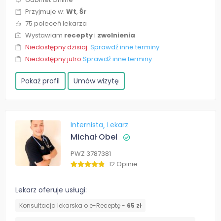
Przyjmuje w:
Wt
,
Śr
75 poleceń lekarza
Wystawiam
recepty
i
zwolnienia
Niedostępny dzisiaj.
Sprawdź inne terminy
Niedostępny jutro
Sprawdź inne terminy
Pokaż profil
Umów wizytę
Internista
Lekarz
Michał Obel
PWZ 3787381
12 Opinie
Lekarz oferuje usługi:
Konsultacja lekarska o e-Receptę -
65 zł