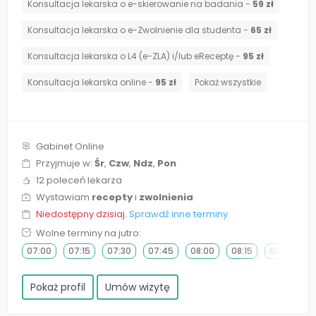
Konsultacja lekarska o e-skierowanie na badania -
59 zł
Konsultacja lekarska o e-Zwolnienie dla studenta -
65 zł
Konsultacja lekarska o L4 (e-ZLA) i/lub eReceptę -
95 zł
Konsultacja lekarska online -
95 zł
Pokaż wszystkie
Gabinet Online
Przyjmuje w:
Śr
,
Czw
,
Ndz
,
Pon
12 poleceń lekarza
Wystawiam
recepty
i
zwolnienia
Niedostępny dzisiaj.
Sprawdź inne terminy
Wolne terminy na jutro:
07:00
07:15
07:30
07:45
08:00
08:15
08:30
0
Pokaż profil
Umów wizytę