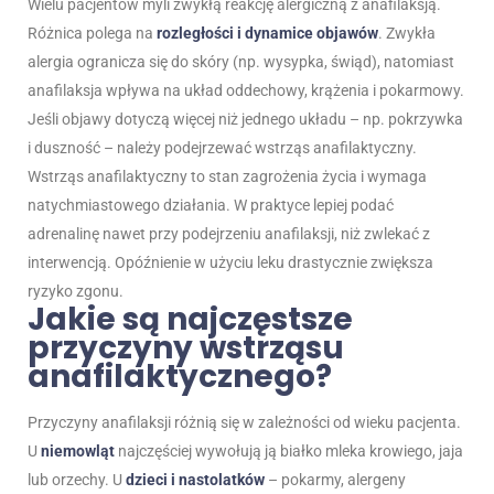
Wielu pacjentów myli zwykłą reakcję alergiczną z anafilaksją.
Różnica polega na
rozległości i dynamice objawów
. Zwykła
alergia ogranicza się do skóry (np. wysypka, świąd), natomiast
anafilaksja wpływa na układ oddechowy, krążenia i pokarmowy.
Jeśli objawy dotyczą więcej niż jednego układu – np. pokrzywka
i duszność – należy podejrzewać wstrząs anafilaktyczny.
Wstrząs anafilaktyczny to stan zagrożenia życia i wymaga
natychmiastowego działania. W praktyce lepiej podać
adrenalinę nawet przy podejrzeniu anafilaksji, niż zwlekać z
interwencją. Opóźnienie w użyciu leku drastycznie zwiększa
ryzyko zgonu.
Jakie są najczęstsze
przyczyny wstrząsu
anafilaktycznego?
Przyczyny anafilaksji różnią się w zależności od wieku pacjenta.
U
niemowląt
najczęściej wywołują ją białko mleka krowiego, jaja
lub orzechy. U
dzieci i nastolatków
– pokarmy, alergeny