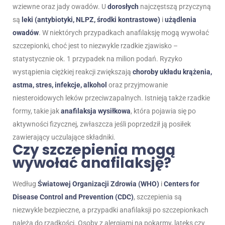
wziewne oraz jady owadów. U
dorosłych
najczęstszą przyczyną
są
leki (antybiotyki, NLPZ, środki kontrastowe)
i
użądlenia
owadów
. W niektórych przypadkach anafilaksję mogą wywołać
szczepionki, choć jest to niezwykle rzadkie zjawisko –
statystycznie ok. 1 przypadek na milion podań. Ryzyko
wystąpienia ciężkiej reakcji zwiększają
choroby układu krążenia,
astma, stres, infekcje, alkohol
oraz przyjmowanie
niesteroidowych leków przeciwzapalnych. Istnieją także rzadkie
formy, takie jak
anafilaksja wysiłkowa
, która pojawia się po
aktywności fizycznej, zwłaszcza jeśli poprzedził ją posiłek
zawierający uczulające składniki.
Czy szczepienia mogą
wywołać anafilaksję?
Według
Światowej Organizacji Zdrowia (WHO)
i
Centers for
Disease Control and Prevention (CDC)
, szczepienia są
niezwykle bezpieczne, a przypadki anafilaksji po szczepionkach
należą do rzadkości. Osoby z alergiami na pokarmy, lateks czy