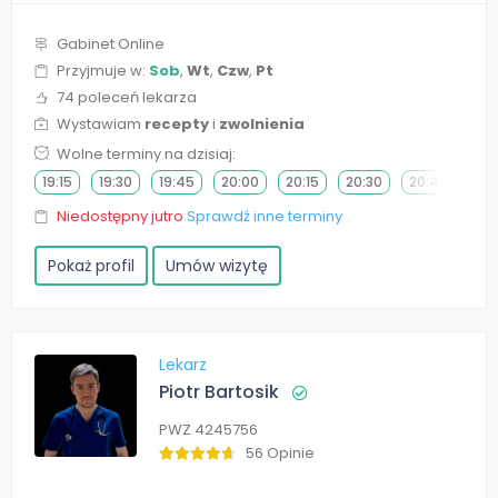
Gabinet Online
Przyjmuje w:
Sob
,
Wt
,
Czw
,
Pt
74 poleceń lekarza
Wystawiam
recepty
i
zwolnienia
Wolne terminy na dzisiaj:
19:15
19:30
19:45
20:00
20:15
20:30
20:45
Niedostępny jutro
Sprawdź inne terminy
Pokaż profil
Umów wizytę
Lekarz
Piotr Bartosik
PWZ 4245756
56 Opinie