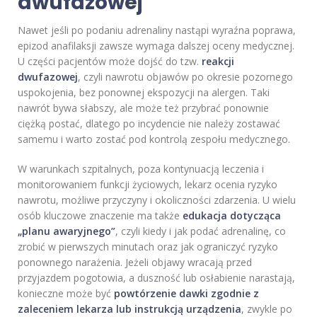
dwufazowej
Nawet jeśli po podaniu adrenaliny nastąpi wyraźna poprawa,
epizod anafilaksji zawsze wymaga dalszej oceny medycznej.
U części pacjentów może dojść do tzw.
reakcji
dwufazowej
, czyli nawrotu objawów po okresie pozornego
uspokojenia, bez ponownej ekspozycji na alergen. Taki
nawrót bywa słabszy, ale może też przybrać ponownie
ciężką postać, dlatego po incydencie nie należy zostawać
samemu i warto zostać pod kontrolą zespołu medycznego.
W warunkach szpitalnych, poza kontynuacją leczenia i
monitorowaniem funkcji życiowych, lekarz ocenia ryzyko
nawrotu, możliwe przyczyny i okoliczności zdarzenia. U wielu
osób kluczowe znaczenie ma także
edukacja dotycząca
„planu awaryjnego”
, czyli kiedy i jak podać adrenalinę, co
zrobić w pierwszych minutach oraz jak ograniczyć ryzyko
ponownego narażenia. Jeżeli objawy wracają przed
przyjazdem pogotowia, a duszność lub osłabienie narastają,
konieczne może być
powtórzenie dawki zgodnie z
zaleceniem lekarza lub instrukcją urządzenia
, zwykle po