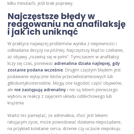
kilku minutach, jeśli brak poprawy.
Najczęstsze błędy w
reagowaniu na anafilaksję
i jak ich uniknąć
W praktyce najwięcej problemów wynika z niepewności i
odkładania decyzji na później. Najczęstszy błąd to czekanie,
aż objawy „rozwiną się w pełni”. Tymczasem w anafilaksji
liczy się czas, ponieważ
adrenalina działa najlepiej, gdy
zostanie podana wcześnie
. Drugim częstym błędem jest
podawanie wyłącznie leków przeciwhistaminowych lub
glikokortykosteroidów. Mogą one łagodzić część objawów,
ale
nie zastępują adrenaliny
i nie są lekiem pierwszego
wyboru w reakcji z zajęciem układu oddechowego lub
krążenia.
Warto też pamiętać, że adrenalina, choć jest lekiem
ratującym życie, może powodować działania niepożądane,
na przykład kołatanie serca, drżenie czy uczucie niepokoju.