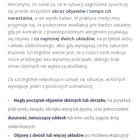
klinicznymi, co oznacza, że w sytuacji zagrożenia życia liczy
się przede wszystkim
obraz objawów i tempo ich
narastania
, a nie wyniki badań. W praktyce medycznej
przyjmuje się, że podejrzenie anafilaksji jest bardzo zasadne,
gdy po kontakcie z prawdopodobnym alergenem pojawiają
się objawy z
co najmniej dwóch układów
, na przykład skóry
i układu oddechowego, albo gdy występują cechy zaburzeń
krążenia. Szczególnie ważne jest, że u części osób reakcja
może przebiegać bez wyraźnej pokrzywki, dlatego brak
zmian skórnych nie wyklucza anafilaksji.
Za szczególnie niepokojące uznaje się sytuacje, w których
występuje jeden z poniższych scenariuszy:
Nagły początek objawów skórnych lub obrzęku
, na przykład
pokrzywki, świądu, obrzęku warg lub języka, oraz jednocześnie
duszność, świszczący oddech
lub inne cechy zajęcia dróg
oddechowych.
Objawy z dwóch lub więcej układów
po możliwej ekspozycji