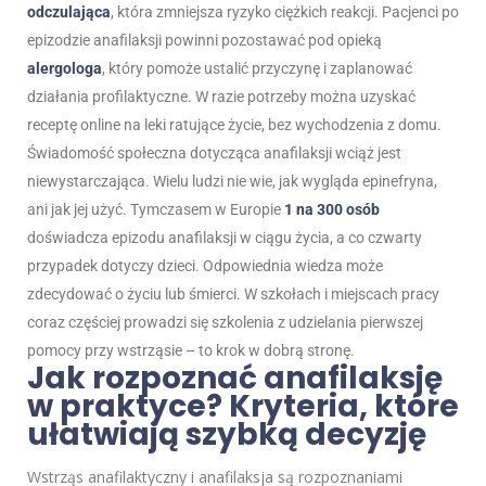
odczulająca
, która zmniejsza ryzyko ciężkich reakcji. Pacjenci po
epizodzie anafilaksji powinni pozostawać pod opieką
alergologa
, który pomoże ustalić przyczynę i zaplanować
działania profilaktyczne. W razie potrzeby można uzyskać
receptę online na leki ratujące życie, bez wychodzenia z domu.
Świadomość społeczna dotycząca anafilaksji wciąż jest
niewystarczająca. Wielu ludzi nie wie, jak wygląda epinefryna,
ani jak jej użyć. Tymczasem w Europie
1 na 300 osób
doświadcza epizodu anafilaksji w ciągu życia, a co czwarty
przypadek dotyczy dzieci. Odpowiednia wiedza może
zdecydować o życiu lub śmierci. W szkołach i miejscach pracy
coraz częściej prowadzi się szkolenia z udzielania pierwszej
pomocy przy wstrząsie – to krok w dobrą stronę.
Jak rozpoznać anafilaksję
w praktyce? Kryteria, które
ułatwiają szybką decyzję
Wstrząs anafilaktyczny i anafilaksja są rozpoznaniami