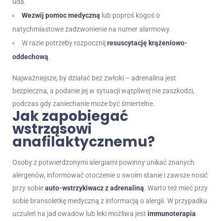
uda.
Wezwij pomoc medyczną
lub poproś kogoś o
natychmiastowe zadzwonienie na numer alarmowy.
W razie potrzeby rozpocznij
resuscytację krążeniowo-
oddechową
.
Najważniejsze, by działać bez zwłoki – adrenalina jest
bezpieczna, a podanie jej w sytuacji wątpliwej nie zaszkodzi,
podczas gdy zaniechanie może być śmiertelne.
Jak zapobiegać
wstrząsowi
anafilaktycznemu?
Osoby z potwierdzonymi alergiami powinny unikać znanych
alergenów, informować otoczenie o swoim stanie i zawsze nosić
przy sobie
auto-wstrzykiwacz z adrenaliną
. Warto też mieć przy
sobie bransoletkę medyczną z informacją o alergii. W przypadku
uczuleń na jad owadów lub leki możliwa jest
immunoterapia