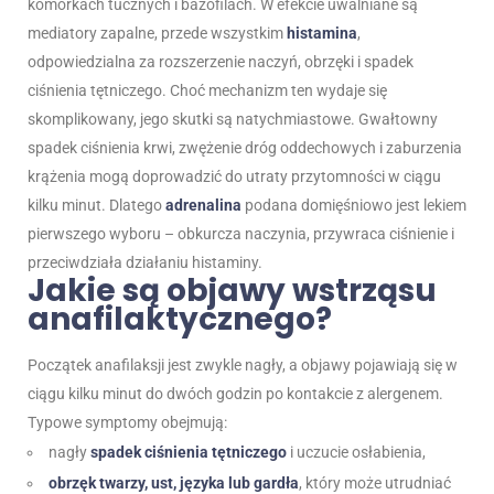
komórkach tucznych i bazofilach. W efekcie uwalniane są
mediatory zapalne, przede wszystkim
histamina
,
odpowiedzialna za rozszerzenie naczyń, obrzęki i spadek
ciśnienia tętniczego. Choć mechanizm ten wydaje się
skomplikowany, jego skutki są natychmiastowe. Gwałtowny
spadek ciśnienia krwi, zwężenie dróg oddechowych i zaburzenia
krążenia mogą doprowadzić do utraty przytomności w ciągu
kilku minut. Dlatego
adrenalina
podana domięśniowo jest lekiem
pierwszego wyboru – obkurcza naczynia, przywraca ciśnienie i
przeciwdziała działaniu histaminy.
Jakie są objawy wstrząsu
anafilaktycznego?
Początek anafilaksji jest zwykle nagły, a objawy pojawiają się w
ciągu kilku minut do dwóch godzin po kontakcie z alergenem.
Typowe symptomy obejmują:
nagły
spadek ciśnienia tętniczego
i uczucie osłabienia,
obrzęk twarzy, ust, języka lub gardła
, który może utrudniać