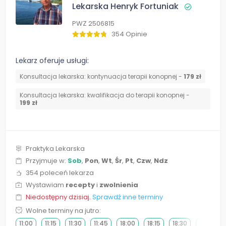
Lekarska Henryk Fortuniak
PWZ 2506815
354 Opinie
Lekarz oferuje usługi:
Konsultacja lekarska: kontynuacja terapii konopnej -
179 zł
Konsultacja lekarska: kwalifikacja do terapii konopnej -
199 zł
Praktyka Lekarska
Przyjmuje w:
Sob
,
Pon
,
Wt
,
Śr
,
Pt
,
Czw
,
Ndz
354 poleceń lekarza
Wystawiam
recepty
i
zwolnienia
Niedostępny dzisiaj.
Sprawdź inne terminy
Wolne terminy na jutro:
11:00
11:15
11:30
11:45
18:00
18:15
18:30
18:45