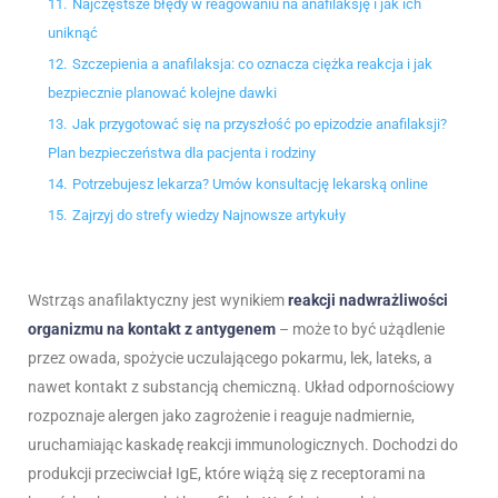
11.
Najczęstsze błędy w reagowaniu na anafilaksję i jak ich
uniknąć
12.
Szczepienia a anafilaksja: co oznacza ciężka reakcja i jak
bezpiecznie planować kolejne dawki
13.
Jak przygotować się na przyszłość po epizodzie anafilaksji?
Plan bezpieczeństwa dla pacjenta i rodziny
14.
Potrzebujesz lekarza? Umów konsultację lekarską online
15.
Zajrzyj do strefy wiedzy Najnowsze artykuły
Wstrząs anafilaktyczny jest wynikiem
reakcji nadwrażliwości
organizmu na kontakt z antygenem
– może to być użądlenie
przez owada, spożycie uczulającego pokarmu, lek, lateks, a
nawet kontakt z substancją chemiczną. Układ odpornościowy
rozpoznaje alergen jako zagrożenie i reaguje nadmiernie,
uruchamiając kaskadę reakcji immunologicznych. Dochodzi do
produkcji przeciwciał IgE, które wiążą się z receptorami na