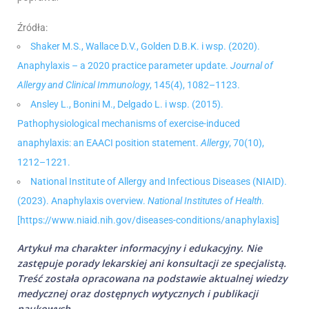
Źródła:
Shaker M.S., Wallace D.V., Golden D.B.K. i wsp. (2020).
Anaphylaxis – a 2020 practice parameter update.
Journal of
Allergy and Clinical Immunology
, 145(4), 1082–1123.
Ansley L., Bonini M., Delgado L. i wsp. (2015).
Pathophysiological mechanisms of exercise-induced
anaphylaxis: an EAACI position statement.
Allergy
, 70(10),
1212–1221.
National Institute of Allergy and Infectious Diseases (NIAID).
(2023). Anaphylaxis overview.
National Institutes of Health
.
[https://www.niaid.nih.gov/diseases-conditions/anaphylaxis]
Artykuł ma charakter informacyjny i edukacyjny. Nie
zastępuje porady lekarskiej ani konsultacji ze specjalistą.
Treść została opracowana na podstawie aktualnej wiedzy
medycznej oraz dostępnych wytycznych i publikacji
naukowych.