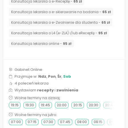
Konsultacja lekarska o e-Receptę -
65 zł
Konsultacja lekarska o e-skierowanie na badania -
65 zł
Konsultacja lekarska o e-Zwolnienie dla studenta -
65 zł
Konsultacja lekarska o L4 (e-ZLA) i/lub eReceptę -
95 zł
Konsultacja lekarska online -
95 zł
Gabinet Online
Przyjmuje w:
Ndz
,
Pon
,
Śr
,
Sob
4 poleceń lekarza
Wystawiam
recepty
i
zwolnienia
Wolne terminy na dzisiaj:
19:15
19:30
19:45
20:00
20:15
20:30
20:45
Wolne terminy na jutro:
07:00
07:15
07:30
07:45
08:00
08:15
08:30
0