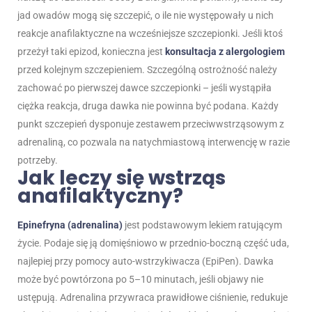
jad owadów mogą się szczepić, o ile nie występowały u nich
reakcje anafilaktyczne na wcześniejsze szczepionki. Jeśli ktoś
przeżył taki epizod, konieczna jest
konsultacja z alergologiem
przed kolejnym szczepieniem. Szczególną ostrożność należy
zachować po pierwszej dawce szczepionki – jeśli wystąpiła
ciężka reakcja, druga dawka nie powinna być podana. Każdy
punkt szczepień dysponuje zestawem przeciwwstrząsowym z
adrenaliną, co pozwala na natychmiastową interwencję w razie
potrzeby.
Jak leczy się wstrząs
anafilaktyczny?
Epinefryna (adrenalina)
jest podstawowym lekiem ratującym
życie. Podaje się ją domięśniowo w przednio-boczną część uda,
najlepiej przy pomocy auto-wstrzykiwacza (EpiPen). Dawka
może być powtórzona po 5–10 minutach, jeśli objawy nie
ustępują. Adrenalina przywraca prawidłowe ciśnienie, redukuje