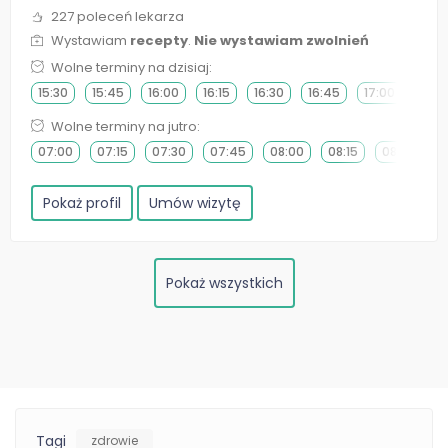
227 poleceń lekarza
Wystawiam
recepty
.
Nie wystawiam zwolnień
Wolne terminy na dzisiaj:
15:30
15:45
16:00
16:15
16:30
16:45
17:00
17:15
Wolne terminy na jutro:
07:00
07:15
07:30
07:45
08:00
08:15
08:30
0
Pokaż profil
Umów wizytę
Pokaż wszystkich
Tagi
zdrowie