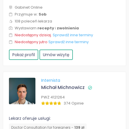
Gabinet Online
Przyjmuje w:
Sob
108 poleceń lekarza
Wystawiam
recepty
i
zwolnienia
Niedostępny dzisiaj.
Sprawdź inne terminy
Niedostępny jutro
Sprawdź inne terminy
Pokaż profil
Umów wizytę
Internista
Michał Michnowicz
PWZ 4121264
374 Opinie
Lekarz oferuje usługi:
Doctor Consultation for foreigners -
139 zł