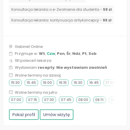
Konsultacja lekarska o e-Zwolnienie dla studenta -
59 zł
⁠Konsultacja lekarska: kontynuacja antykoncepcji -
99 zł
Gabinet Online
Przyjmuje w:
Wt
,
Czw
,
Pon
,
Śr
,
Ndz
,
Pt
,
Sob
191 poleceń lekarza
Wystawiam
recepty
.
Nie wystawiam zwolnień
Wolne terminy na dzisiaj:
15:30
15:45
16:00
16:15
16:30
16:45
17:00
17:15
Wolne terminy na jutro:
07:00
07:15
07:30
07:45
08:00
08:15
08:30
0
Pokaż profil
Umów wizytę