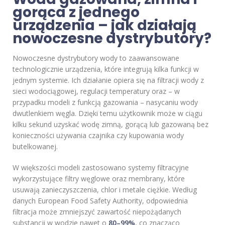
gorąca z jednego
urządzenia – jak działają
nowoczesne dystrybutory?
Nowoczesne dystrybutory wody to zaawansowane
technologicznie urządzenia, które integrują kilka funkcji w
jednym systemie. Ich działanie opiera się na filtracji wody z
sieci wodociągowej, regulacji temperatury oraz – w
przypadku modeli z funkcją gazowania – nasycaniu wody
dwutlenkiem węgla. Dzięki temu użytkownik może w ciągu
kilku sekund uzyskać wodę zimną, gorącą lub gazowaną bez
konieczności używania czajnika czy kupowania wody
butelkowanej.
W większości modeli zastosowano systemy filtracyjne
wykorzystujące filtry węglowe oraz membrany, które
usuwają zanieczyszczenia, chlor i metale ciężkie. Według
danych European Food Safety Authority, odpowiednia
filtracja może zmniejszyć zawartość niepożądanych
substancji w wodzie nawet o
80–99%
, co znacząco