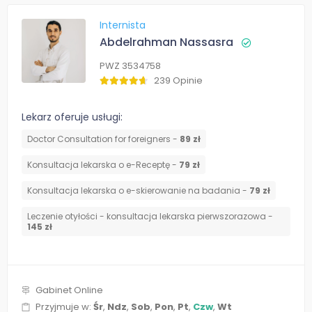
Internista
Abdelrahman Nassasra
PWZ 3534758
239 Opinie
Lekarz oferuje usługi:
Doctor Consultation for foreigners -
89 zł
Konsultacja lekarska o e-Receptę -
79 zł
Konsultacja lekarska o e-skierowanie na badania -
79 zł
Leczenie otyłości - konsultacja lekarska pierwszorazowa -
145 zł
Gabinet Online
Przyjmuje w:
Śr
,
Ndz
,
Sob
,
Pon
,
Pt
,
Czw
,
Wt