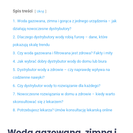
Spis treści
Ukryj
1.
Woda gazowana, zimna i gorąca z jednego urządzenia – jak
działają nowoczesne dystrybutory?
2.
Dlaczego dystrybutory wody robią furorę – dane, które
pokazują skalę trendu
3.
Czy woda gazowana i filtrowana jest zdrowa? Fakty i mity
4.
Jak wybrać dobry dystrybutor wody do domu lub biura
5.
Dystrybutor wody a zdrowie – czy naprawdę wpływa na
codzienne nawyki?
6.
Czy dystrybutor wody to rozwiązanie dla każdego?
7.
Nowoczesne rozwiązania w domu a zdrowie – kiedy warto
skonsultować się z lekarzem?
8.
Potrzebujesz lekarza? Umów konsultację lekarską online
Woda gazowana, zimna i