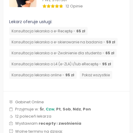
12 Opinie
Lekarz oferuje usługi:
Konsultacja lekarska o e-Receptę -
65 zł
Konsultacja lekarska o e-skierowanie na badania -
59 zł
Konsultacja lekarska o e-Zwolnienie dla studenta -
65 zł
Konsultacja lekarska o L4 (e-ZLA) i/lub eReceptę -
95 zł
Konsultacja lekarska online -
95 zł
Pokaż wszystkie
Gabinet Online
Przyjmuje w:
Śr
,
Czw
,
Pt
,
Sob
,
Ndz
,
Pon
12 poleceń lekarza
Wystawiam
recepty
i
zwolnienia
Wolne terminy na dzisiaj: