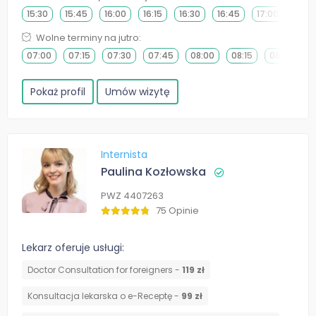
15:30
15:45
16:00
16:15
16:30
16:45
17:00
17:15
Wolne terminy na jutro:
07:00
07:15
07:30
07:45
08:00
08:15
08:30
0
Pokaż profil
Umów wizytę
Internista
Paulina Kozłowska
PWZ 4407263
75 Opinie
Lekarz oferuje usługi:
Doctor Consultation for foreigners -
119 zł
Konsultacja lekarska o e-Receptę -
99 zł