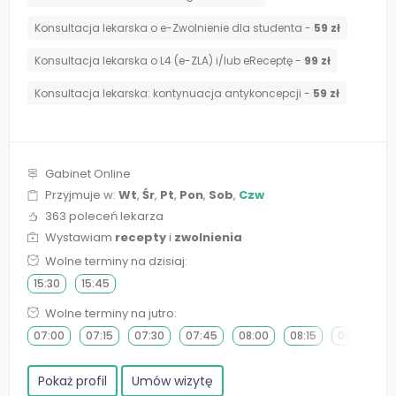
Konsultacja lekarska o e-Zwolnienie dla studenta -
59 zł
Konsultacja lekarska o L4 (e-ZLA) i/lub eReceptę -
99 zł
⁠Konsultacja lekarska: kontynuacja antykoncepcji -
59 zł
Gabinet Online
Przyjmuje w:
Wt
,
Śr
,
Pt
,
Pon
,
Sob
,
Czw
363 poleceń lekarza
Wystawiam
recepty
i
zwolnienia
Wolne terminy na dzisiaj:
15:30
15:45
Wolne terminy na jutro:
07:00
07:15
07:30
07:45
08:00
08:15
08:30
0
Pokaż profil
Umów wizytę