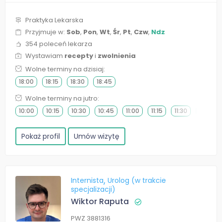
Praktyka Lekarska
Przyjmuje w:
Sob
,
Pon
,
Wt
,
Śr
,
Pt
,
Czw
,
Ndz
354 poleceń lekarza
Wystawiam
recepty
i
zwolnienia
Wolne terminy na dzisiaj:
18:00
18:15
18:30
18:45
Wolne terminy na jutro:
10:00
10:15
10:30
10:45
11:00
11:15
11:30
11:45
Pokaż profil
Umów wizytę
Internista
Urolog (w trakcie
specjalizacji)
Wiktor Raputa
PWZ 3881316