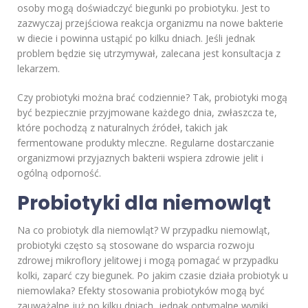
osoby mogą doświadczyć biegunki po probiotyku. Jest to
zazwyczaj przejściowa reakcja organizmu na nowe bakterie
w diecie i powinna ustąpić po kilku dniach. Jeśli jednak
problem będzie się utrzymywał, zalecana jest konsultacja z
lekarzem.
Czy probiotyki można brać codziennie? Tak, probiotyki mogą
być bezpiecznie przyjmowane każdego dnia, zwłaszcza te,
które pochodzą z naturalnych źródeł, takich jak
fermentowane produkty mleczne. Regularne dostarczanie
organizmowi przyjaznych bakterii wspiera zdrowie jelit i
ogólną odporność.
Probiotyki dla niemowląt
Na co probiotyk dla niemowląt? W przypadku niemowląt,
probiotyki często są stosowane do wsparcia rozwoju
zdrowej mikroflory jelitowej i mogą pomagać w przypadku
kolki, zaparć czy biegunek. Po jakim czasie działa probiotyk u
niemowlaka? Efekty stosowania probiotyków mogą być
zauważalne już po kilku dniach, jednak optymalne wyniki