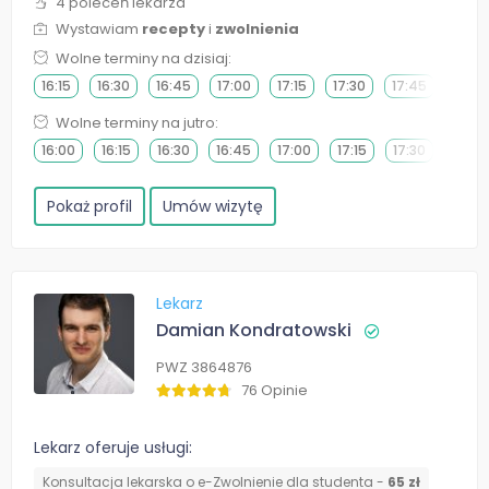
4 poleceń lekarza
Wystawiam
recepty
i
zwolnienia
Wolne terminy na dzisiaj:
16:15
16:30
16:45
17:00
17:15
17:30
17:45
18:00
Wolne terminy na jutro:
16:00
16:15
16:30
16:45
17:00
17:15
17:30
17:45
Pokaż profil
Umów wizytę
Lekarz
Damian Kondratowski
PWZ 3864876
76 Opinie
Lekarz oferuje usługi:
Konsultacja lekarska o e-Zwolnienie dla studenta -
65 zł