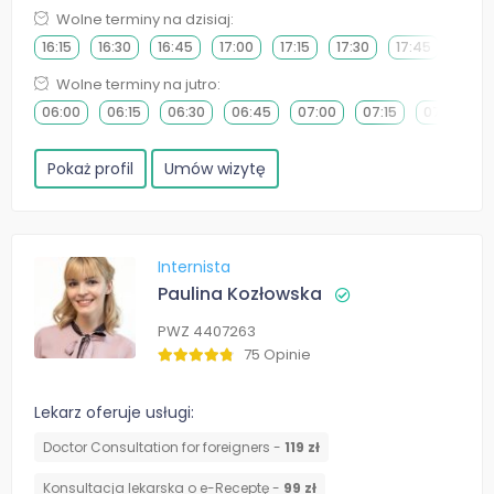
Wolne terminy na dzisiaj:
16:15
16:30
16:45
17:00
17:15
17:30
17:45
18:00
Wolne terminy na jutro:
06:00
06:15
06:30
06:45
07:00
07:15
07:30
Pokaż profil
Umów wizytę
Internista
Paulina Kozłowska
PWZ 4407263
75 Opinie
Lekarz oferuje usługi:
Doctor Consultation for foreigners -
119 zł
Konsultacja lekarska o e-Receptę -
99 zł