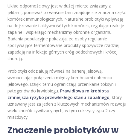
Układ odpornościowy jest w dużej mierze związany z
jelitami, ponieważ to właśnie tam znajduje się znaczna część
komórek immunologicznych. Naturalne probiotyki wpływają
na dojrzewanie i aktywność tych komórek, regulując reakcje
zapalne i wspierając mechanizmy obronne organizmu.
Badania populacyjne pokazują, że osoby regularnie
spożywające fermentowane produkty spożywcze rzadziej
zapadają na infekcje górnych dróg oddechowych i krócej
chorują.
Probiotyki oddziałują również na barierę jelitową,
wzmacniając połączenia między komórkami nabłonka
jelitowego. Dzięki temu ograniczają przenikanie toksyn i
patogenów do krwiobiegu.
Prawidłowa mikrobiota
zmniejsza ryzyko przewlekłego stanu zapalnego
, który
uznawany jest za jeden z kluczowych mechanizmów rozwoju
wielu chorób cywilizacyjnych, w tym cukrzycy typu 2 czy
miażdżycy.
Znaczenie probiotyków w