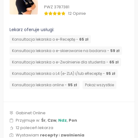
PWZ 3787381
12 Opinie
Lekarz oferuje usługi:
Konsultacja lekarska o e-Receptę -
65 zł
Konsultacja lekarska o e-skierowanie na badania -
59 zł
Konsultacja lekarska o e-Zwolnienie dla studenta -
65 zł
Konsultacja lekarska o L4 (e-ZLA) i/lub eReceptę -
95 zł
Konsultacja lekarska online -
95 zł
Pokaż wszystkie
Gabinet Online
Przyjmuje w:
Śr
,
Czw
,
Ndz
,
Pon
12 poleceń lekarza
Wystawiam
recepty
i
zwolnienia