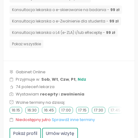
Konsultacja lekarska o e-skierowanie na badania -
99 zł
Konsultacja lekarska o e-Zwolnienie dla studenta -
99 zł
Konsultacja lekarska o L4 (e-ZLA) i/lub eReceptę -
99 zł
Pokaż wszystkie
Gabinet Online
Przyjmuje w:
Sob
,
Wt
,
Czw
,
Pt
,
Ndz
74 poleceń lekarza
Wystawiam
recepty
i
zwolnienia
Wolne terminy na dzisiaj:
16:15
16:30
16:45
17:00
17:15
17:30
17:45
Niedostępny jutro
Sprawdź inne terminy
Pokaż profil
Umów wizytę