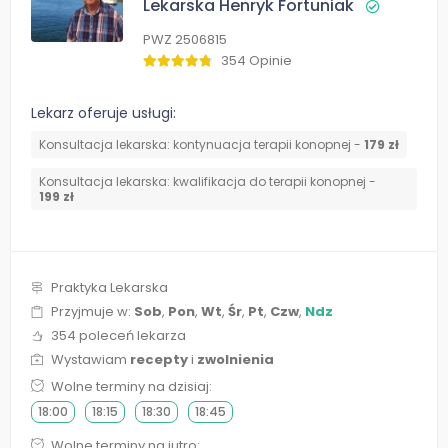
Lekarska Henryk Fortuniak
PWZ 2506815
354 Opinie
Lekarz oferuje usługi:
Konsultacja lekarska: kontynuacja terapii konopnej -
179 zł
Konsultacja lekarska: kwalifikacja do terapii konopnej -
199 zł
Praktyka Lekarska
Przyjmuje w:
Sob
,
Pon
,
Wt
,
Śr
,
Pt
,
Czw
,
Ndz
354 poleceń lekarza
Wystawiam
recepty
i
zwolnienia
Wolne terminy na dzisiaj:
18:00
18:15
18:30
18:45
Wolne terminy na jutro: