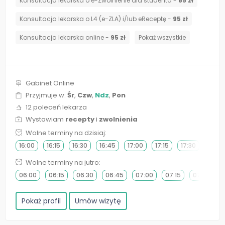
Konsultacja lekarska o e-Zwolnienie dla studenta -
65 zł
Konsultacja lekarska o L4 (e-ZLA) i/lub eReceptę -
95 zł
Konsultacja lekarska online -
95 zł
Pokaż wszystkie
Gabinet Online
Przyjmuje w:
Śr
,
Czw
,
Ndz
,
Pon
12 poleceń lekarza
Wystawiam
recepty
i
zwolnienia
Wolne terminy na dzisiaj:
16:00
16:15
16:30
16:45
17:00
17:15
17:30
17:45
Wolne terminy na jutro:
06:00
06:15
06:30
06:45
07:00
07:15
07:30
Pokaż profil
Umów wizytę