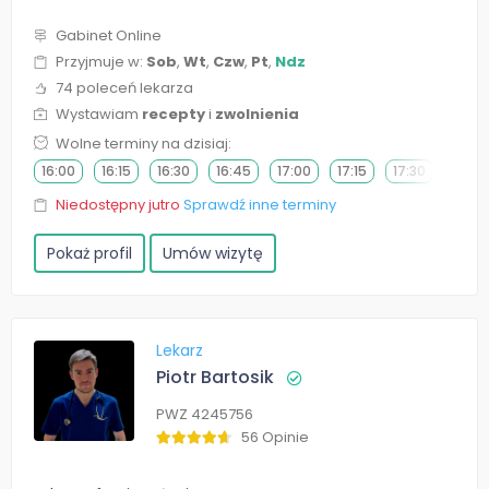
Gabinet Online
Przyjmuje w:
Sob
,
Wt
,
Czw
,
Pt
,
Ndz
74 poleceń lekarza
Wystawiam
recepty
i
zwolnienia
Wolne terminy na dzisiaj:
16:00
16:15
16:30
16:45
17:00
17:15
17:30
17:45
Niedostępny jutro
Sprawdź inne terminy
Pokaż profil
Umów wizytę
Lekarz
Piotr Bartosik
PWZ 4245756
56 Opinie