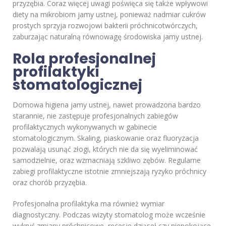
przyzębia. Coraz więcej uwagi poświęca się także wpływowi
diety na mikrobiom jamy ustnej, ponieważ nadmiar cukrów
prostych sprzyja rozwojowi bakterii próchnicotwórczych,
zaburzając naturalną równowagę środowiska jamy ustnej.
Rola profesjonalnej
profilaktyki
stomatologicznej
Domowa higiena jamy ustnej, nawet prowadzona bardzo
starannie, nie zastępuje profesjonalnych zabiegów
profilaktycznych wykonywanych w gabinecie
stomatologicznym. Skaling, piaskowanie oraz fluoryzacja
pozwalają usunąć złogi, których nie da się wyeliminować
samodzielnie, oraz wzmacniają szkliwo zębów. Regularne
zabiegi profilaktyczne istotnie zmniejszają ryzyko próchnicy
oraz chorób przyzębia.
Profesjonalna profilaktyka ma również wymiar
diagnostyczny. Podczas wizyty stomatolog może wcześnie
wykryć zmiany próchnicowe, recesje dziąseł czy niepokojące