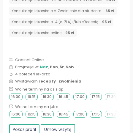
Konsultacja lekarska o e-Zwolnienie dla studenta -
65 zł
Konsultacja lekarska o L4 (e-ZLA) i/lub eReceptę -
95 zł
Konsultacja lekarska online -
95 zł
Gabinet Online
Przyjmuje w:
Ndz
,
Pon
,
Śr
,
Sob
4 poleceń lekarza
Wystawiam
recepty
i
zwolnienia
Wolne terminy na dzisiaj:
16:00
16:15
16:30
16:45
17:00
17:15
17:30
17:45
Wolne terminy na jutro:
16:00
16:15
16:30
16:45
17:00
17:15
17:30
17:45
Pokaż profil
Umów wizytę