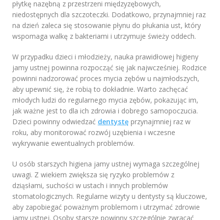
płytkę nazębną z przestrzeni międzyzębowych,
niedostępnych dla szczoteczki. Dodatkowo, przynajmniej raz
na dzień zaleca się stosowanie płynu do płukania ust, który
wspomaga walkę z bakteriami i utrzymuje świeży oddech.
W przypadku dzieci i młodzieży, nauka prawidłowej higieny
jamy ustnej powinna rozpocząć się jak najwcześniej. Rodzice
powinni nadzorować proces mycia zębów u najmłodszych,
aby upewnić się, że robią to dokładnie. Warto zachęcać
młodych ludzi do regularnego mycia zębów, pokazując im,
jak ważne jest to dla ich zdrowia i dobrego samopoczucia.
Dzieci powinny odwiedzać
dentystę
przynajmniej raz w
roku, aby monitorować rozwój uzębienia i wczesne
wykrywanie ewentualnych problemów.
U osób starszych higiena jamy ustnej wymaga szczególnej
uwagi. Z wiekiem zwiększa się ryzyko problemów z
dziąsłami, suchości w ustach i innych problemów
stomatologicznych. Regularne wizyty u dentysty są kluczowe,
aby zapobiegać poważnym problemom i utrzymać zdrowie
jamy ustnej. Osoby starsze powinny szczególnie zwracać