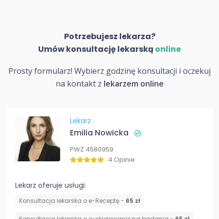
Potrzebujesz lekarza?
Umów konsultację lekarską
online
Prosty formularz! Wybierz godzinę konsultacji i oczekuj
na kontakt z
lekarzem online
Lekarz
Emilia Nowicka
PWZ 4580959
4 Opinie
Lekarz oferuje usługi:
Konsultacja lekarska o e-Receptę -
65 zł
Konsultacja lekarska o e-skierowanie na badania -
65 zł