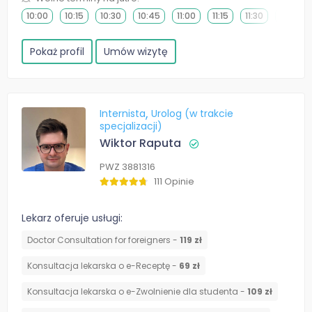
10:00
10:15
10:30
10:45
11:00
11:15
11:30
11:45
Pokaż profil
Umów wizytę
Internista
Urolog (w trakcie
specjalizacji)
Wiktor Raputa
PWZ 3881316
111 Opinie
Lekarz oferuje usługi:
Doctor Consultation for foreigners -
119 zł
Konsultacja lekarska o e-Receptę -
69 zł
Konsultacja lekarska o e-Zwolnienie dla studenta -
109 zł