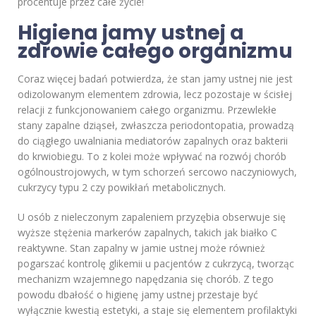
procentuje przez całe życie!
Higiena jamy ustnej a
zdrowie całego organizmu
Coraz więcej badań potwierdza, że stan jamy ustnej nie jest
odizolowanym elementem zdrowia, lecz pozostaje w ścisłej
relacji z funkcjonowaniem całego organizmu. Przewlekłe
stany zapalne dziąseł, zwłaszcza periodontopatia, prowadzą
do ciągłego uwalniania mediatorów zapalnych oraz bakterii
do krwiobiegu. To z kolei może wpływać na rozwój chorób
ogólnoustrojowych, w tym schorzeń sercowo naczyniowych,
cukrzycy typu 2 czy powikłań metabolicznych.
U osób z nieleczonym zapaleniem przyzębia obserwuje się
wyższe stężenia markerów zapalnych, takich jak białko C
reaktywne. Stan zapalny w jamie ustnej może również
pogarszać kontrolę glikemii u pacjentów z cukrzycą, tworząc
mechanizm wzajemnego napędzania się chorób. Z tego
powodu dbałość o higienę jamy ustnej przestaje być
wyłącznie kwestią estetyki, a staje się elementem profilaktyki