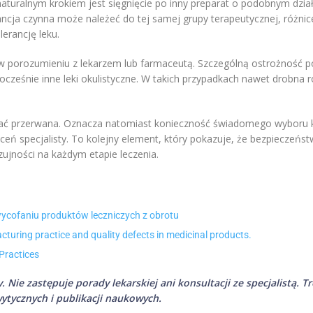
ą naturalnym krokiem jest sięgnięcie po inny preparat o podobnym dzi
ancja czynna może należeć do tej samej grupy terapeutycznej, różnic
erancję leku.
w porozumieniu z lekarzem lub farmaceutą. Szczególną ostrożność 
cześnie inne leki okulistyczne. W takich przypadkach nawet drobna r
stać przerwana. Oznacza natomiast konieczność świadomego wyboru 
ceń specjalisty. To kolejny element, który pokazuje, że bezpieczeńst
jności na każdym etapie leczenia.
ycofaniu produktów leczniczych z obrotu
ring practice and quality defects in medicinal products.
Practices
. Nie zastępuje porady lekarskiej ani konsultacji ze specjalistą.
ytycznych i publikacji naukowych.