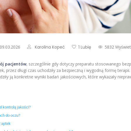
 09.03.2026
Karolina Kopeć
1 Lubię
5832 Wyświet
kój pacjentów
, szczególnie gdy dotyczy preparatu stosowanego bezp
, przez długi czas uchodziły za bezpieczną i wygodną formę terapii.
ziły ją konkretne wyniki badań jakościowych, które wykazały niepra
d kontrolą jakości?
ach do oczu?
z aptek