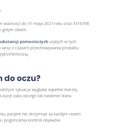
?
nem ważności do 31 maja 2027 roku oraz 331670B
h gołym okiem.
 substancji pomocniczych
użytych w tych
osło wraz z czasem przechowywania produktu.
izykochemiczną.
h do oczu?
istyce sytuacja wygląda zupełnie inaczej.
czucie ciała obcego lub nasilenie stanu
iu, pacjent nie otrzymuje za każdym razem
a i pogorszenia kontroli objawów.