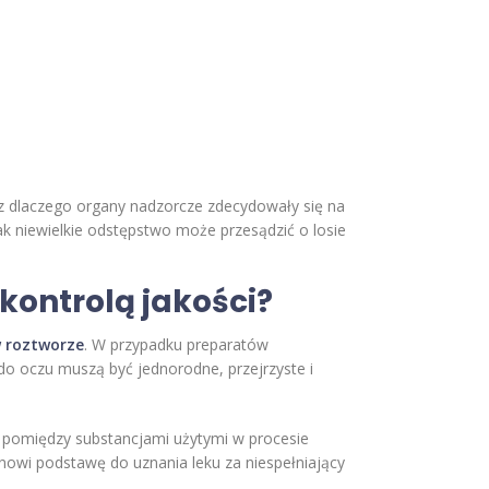
raz dlaczego organy nadzorcze zdecydowały się na
jak niewielkie odstępstwo może przesądzić o losie
 kontrolą jakości?
w roztworze
. W przypadku preparatów
do oczu muszą być jednorodne, przejrzyste i
h pomiędzy substancjami użytymi w procesie
anowi podstawę do uznania leku za niespełniający