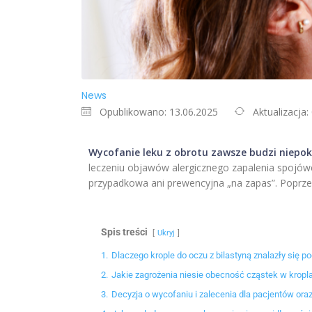
News
Opublikowano: 13.06.2025
Aktualizacja:
Wycofanie leku z obrotu zawsze budzi niepo
leczeniu objawów alergicznego zapalenia spojówek
przypadkowa ani prewencyjna „na zapas”. Poprzed
Spis treści
Ukryj
1.
Dlaczego krople do oczu z bilastyną znalazły się po
2.
Jakie zagrożenia niesie obecność cząstek w kropl
3.
Decyzja o wycofaniu i zalecenia dla pacjentów ora