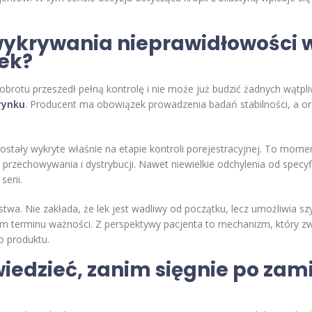
ykrywania nieprawidłowości w 
ek?
obrotu przeszedł pełną kontrolę i nie może już budzić żadnych wątpl
 rynku
. Producent ma obowiązek prowadzenia badań stabilności, a o
zostały wykryte właśnie na etapie kontroli porejestracyjnej. To mome
przechowywania i dystrybucji. Nawet niewielkie odchylenia od specyfi
erii.
stwa. Nie zakłada, że lek jest wadliwy od początku, lecz umożliwia sz
 terminu ważności. Z perspektywy pacjenta to mechanizm, który zwię
o produktu.
wiedzieć, zanim sięgnie po za