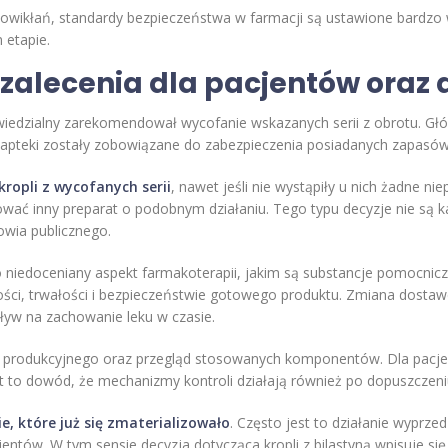
wikłań, standardy bezpieczeństwa w farmacji są ustawione bardzo 
 etapie.
 zalecenia dla pacjentów oraz
edzialny zarekomendował wycofanie wskazanych serii z obrotu. Gł
a apteki zostały zobowiązane do zabezpieczenia posiadanych zapasów
ropli z wycofanych serii
, nawet jeśli nie wystąpiły u nich żadne 
wać inny preparat o podobnym działaniu. Tego typu decyzje nie są ka
wia publicznego.
o niedoceniany aspekt farmakoterapii, jakim są substancje pomocnic
ości, trwałości i bezpieczeństwie gotowego produktu. Zmiana dostawc
yw na zachowanie leku w czasie.
su produkcyjnego oraz przegląd stosowanych komponentów. Dla pacje
 to dowód, że mechanizmy kontroli działają również po dopuszczeniu
, które już się zmaterializowało
. Często jest to działanie wyprz
entów. W tym sensie decyzja dotycząca kropli z bilastyną wpisuje 