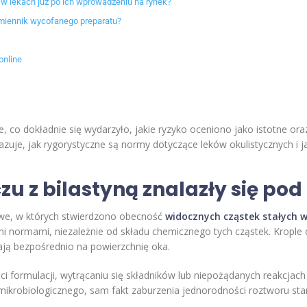
w lekach już po ich wprowadzeniu na rynek?
amiennik wycofanego preparatu?
online
e, co dokładnie się wydarzyło, jakie ryzyko oceniono jako istotne o
kazuje, jak rygorystyczne są normy dotyczące leków okulistycznych i 
u z bilastyną znalazły się pod
owe, w których stwierdzono obecność
widocznych cząstek stałych 
mi normami, niezależnie od składu chemicznego tych cząstek. Krople 
iają bezpośrednio na powierzchnię oka.
i formulacji, wytrącaniu się składników lub niepożądanych reakcjac
a mikrobiologicznego, sam fakt zaburzenia jednorodności roztworu st