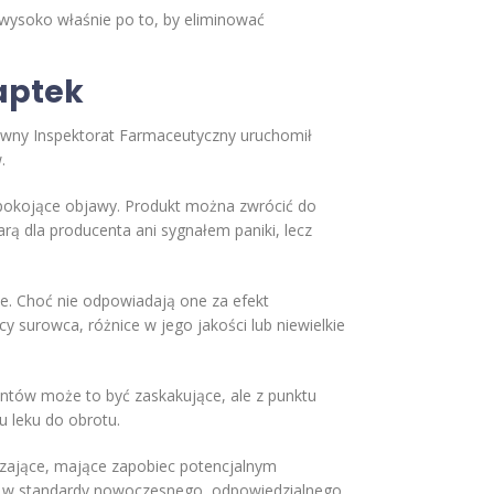
wysoko właśnie po to, by eliminować
 aptek
ówny Inspektorat Farmaceutyczny uruchomił
.
niepokojące objawy. Produkt można zwrócić do
rą dla producenta ani sygnałem paniki, lecz
ze. Choć nie odpowiadają one za efekt
y surowca, różnice w jego jakości lub niewielkie
ntów może to być zaskakujące, ale z punktu
 leku do obrotu.
edzające, mające zapobiec potencjalnym
się w standardy nowoczesnego, odpowiedzialnego