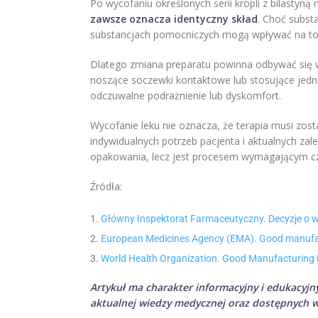
Po wycofaniu określonych serii kropli z bilastyn
zawsze oznacza identyczny skład
. Choć subst
substancjach pomocniczych mogą wpływać na tol
Dlatego zmiana preparatu powinna odbywać się 
noszące soczewki kontaktowe lub stosujące jedno
odczuwalne podrażnienie lub dyskomfort.
Wycofanie leku nie oznacza, że terapia musi zo
indywidualnych potrzeb pacjenta i aktualnych zale
opakowania, lecz jest procesem wymagającym czu
Źródła:
Główny Inspektorat Farmaceutyczny. Decyzje o w
European Medicines Agency (EMA). Good manufactu
World Health Organization. Good Manufacturing 
Artykuł ma charakter informacyjny i edukacyjny
aktualnej wiedzy medycznej oraz dostępnych w