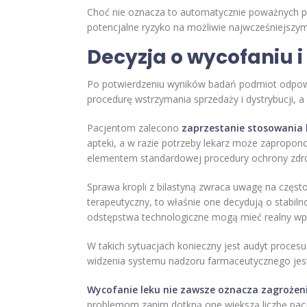
Choć nie oznacza to automatycznie poważnych po
potencjalne ryzyko na możliwie najwcześniejszym
Decyzja o wycofaniu i
Po potwierdzeniu wyników badań podmiot odpowi
procedurę wstrzymania sprzedaży i dystrybucji, 
Pacjentom zalecono
zaprzestanie stosowania k
apteki, a w razie potrzeby lekarz może zapropono
elementem standardowej procedury ochrony zdro
Sprawa kropli z bilastyną zwraca uwagę na częst
terapeutyczny, to właśnie one decydują o stabiln
odstępstwa technologiczne mogą mieć realny wpł
W takich sytuacjach konieczny jest audyt proce
widzenia systemu nadzoru farmaceutycznego jest
Wycofanie leku nie zawsze oznacza zagrożenie
problemom zanim dotkną one większą liczbę pacj