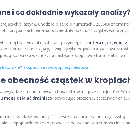
ane i co dokładnie wykazały analizy
wierających bilastynę. Chodziło o serie o numerach 323550A z termi
W obu przypadkach badania potwierdziły obecność cząstek widocznyc
ł samej bilastyny jako substancji czynnej, lecz
interakcji z jedną z
miało charakter narastający, a więc ryzyko pojawienia się cząstek r
początku okresu ważności, a następnie stopniowo tracić stabilność f
e lekarskie? Eksperci rozwiewają wątpliwości
ie obecność cząstek w kroplac
w wyglądzie preparatu bywają bagatelizowane przez pacjentów. W okul
zu mogą działać drażniąco
, powodując pieczenie, zaczerwienienie, u
iernego dawkowania. Jeśli część substancji czynnej ulega wytrącen
 zapalenia spojówek może to prowadzić do wahań skuteczności leczeni