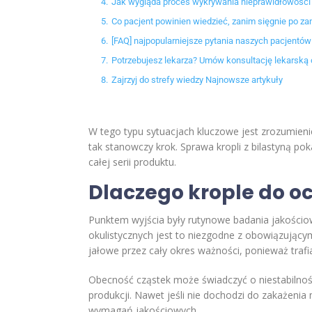
4.
Jak wygląda proces wykrywania nieprawidłowości 
5.
Co pacjent powinien wiedzieć, zanim sięgnie po z
6.
[FAQ] najpopularniejsze pytania naszych pacjentów
7.
Potrzebujesz lekarza? Umów konsultację lekarską 
8.
Zajrzyj do strefy wiedzy Najnowsze artykuły
W tego typu sytuacjach kluczowe jest zrozumieni
tak stanowczy krok. Sprawa kropli z bilastyną po
całej serii produktu.
Dlaczego krople do ocz
Punktem wyjścia były rutynowe badania jakości
okulistycznych jest to niezgodne z obowiązujący
jałowe przez cały okres ważności, ponieważ traf
Obecność cząstek może świadczyć o niestabilnośc
produkcji. Nawet jeśli nie dochodzi do zakażeni
wymagań jakościowych.