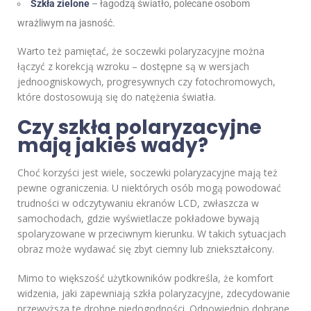
Szkła zielone
– łagodzą światło, polecane osobom
wrażliwym na jasność.
Warto też pamiętać, że soczewki polaryzacyjne można
łączyć z korekcją wzroku – dostępne są w wersjach
jednoogniskowych, progresywnych czy fotochromowych,
które dostosowują się do natężenia światła.
Czy szkła polaryzacyjne
mają jakieś wady?
Choć korzyści jest wiele, soczewki polaryzacyjne mają też
pewne ograniczenia. U niektórych osób mogą powodować
trudności w odczytywaniu ekranów LCD, zwłaszcza w
samochodach, gdzie wyświetlacze pokładowe bywają
spolaryzowane w przeciwnym kierunku. W takich sytuacjach
obraz może wydawać się zbyt ciemny lub zniekształcony.
Mimo to większość użytkowników podkreśla, że komfort
widzenia, jaki zapewniają szkła polaryzacyjne, zdecydowanie
przewyższa te drobne niedogodności. Odpowiednio dobrane