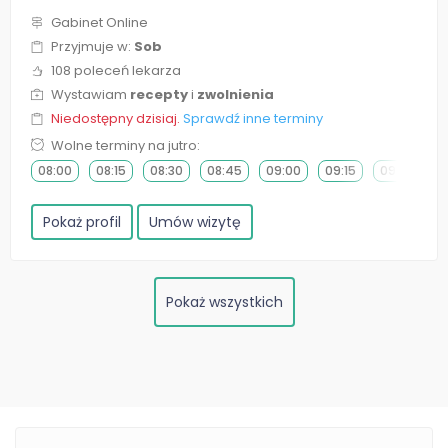
Gabinet Online
Przyjmuje w:
Sob
108 poleceń lekarza
Wystawiam
recepty
i
zwolnienia
Niedostępny dzisiaj.
Sprawdź inne terminy
Wolne terminy na jutro:
08:00
08:15
08:30
08:45
09:00
09:15
09:30
0
Pokaż profil
Umów wizytę
Pokaż wszystkich