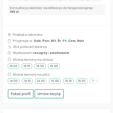
Konsultacja lekarska: kwalifikacja do terapii konopnej -
199 zł
Praktyka Lekarska
Przyjmuje w:
Sob
,
Pon
,
Wt
,
Śr
,
Pt
,
Czw
,
Ndz
354 poleceń lekarza
Wystawiam
recepty
i
zwolnienia
Wolne terminy na dzisiaj:
19:00
19:15
19:30
19:45
Wolne terminy na jutro:
14:00
14:15
14:30
14:45
15:15
15:30
15:45
Pokaż profil
Umów wizytę