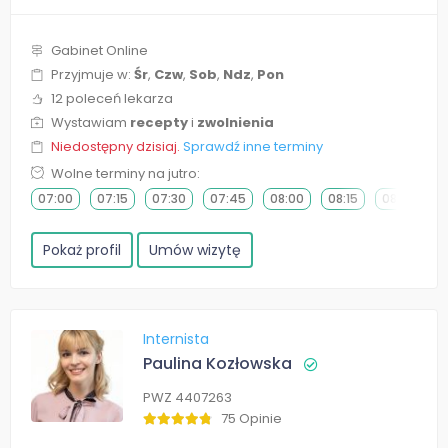
Gabinet Online
Przyjmuje w:
Śr
,
Czw
,
Sob
,
Ndz
,
Pon
12 poleceń lekarza
Wystawiam
recepty
i
zwolnienia
Niedostępny dzisiaj.
Sprawdź inne terminy
Wolne terminy na jutro:
07:00
07:15
07:30
07:45
08:00
08:15
08:30
0
Pokaż profil
Umów wizytę
Internista
Paulina Kozłowska
PWZ 4407263
75 Opinie