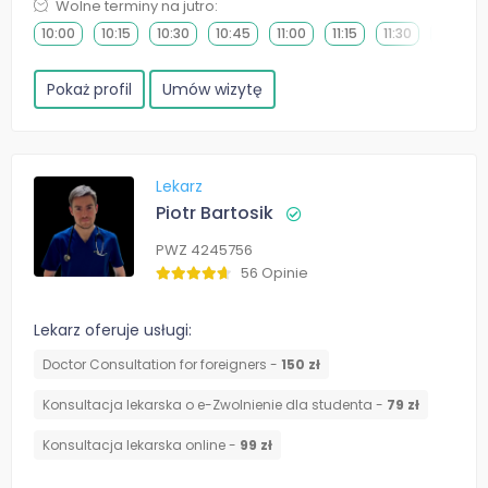
Wolne terminy na jutro:
10:00
10:15
10:30
10:45
11:00
11:15
11:30
11:45
Pokaż profil
Umów wizytę
Lekarz
Piotr Bartosik
PWZ 4245756
56 Opinie
Lekarz oferuje usługi:
Doctor Consultation for foreigners -
150 zł
Konsultacja lekarska o e-Zwolnienie dla studenta -
79 zł
Konsultacja lekarska online -
99 zł