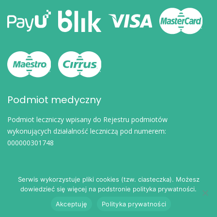
Podmiot medyczny
Podmiot leczniczy wpisany do Rejestru podmiotów
wykonujących działalność leczniczą pod numerem:
000000301748
Serwis wykorzystuje pliki cookies (tzw. ciasteczka). Możesz
dowiedzieć się więcej na podstronie polityka prywatności.
© 2024
eDoktorzy.pl
. Wszelkie prawa zastrzeżone.
Akceptuję
Polityka prywatności