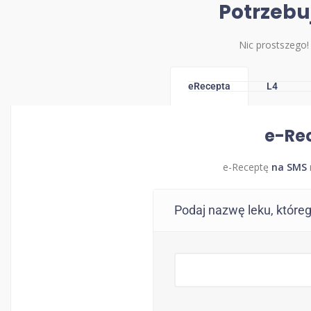
Potrzebu
Nic prostszego!
eRecepta
L4
e-Re
e-Receptę
na SMS
Podaj nazwę leku, które