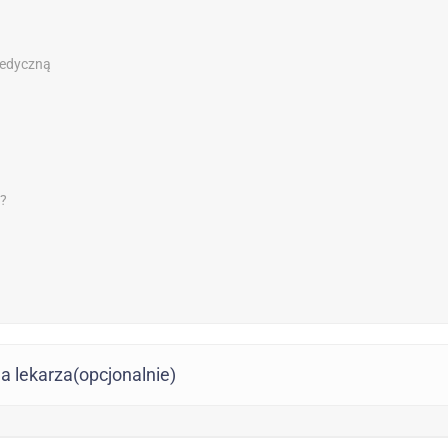
medyczną
e?
a lekarza(opcjonalnie)