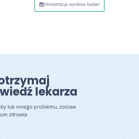
Interpetacja wyników badań
 otrzymaj
wiedź lekarza
oby lub innego problemu, zostaw
rum zdrowia