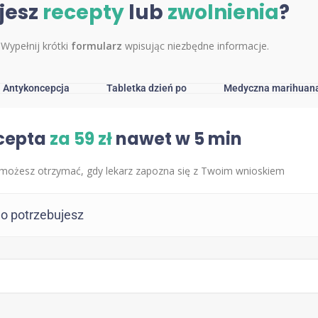
jesz
recepty
lub
zwolnienia
?
 Wypełnij krótki
formularz
wpisując niezbędne informacje.
Antykoncepcja
Tabletka dzień po
Medyczna marihuan
cepta
za 59 zł
nawet w 5 min
możesz otrzymać, gdy lekarz zapozna się z Twoim wnioskiem
go potrzebujesz