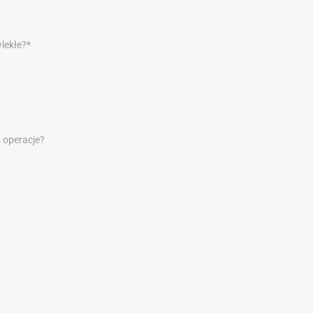
lekłe?*
 operacje?