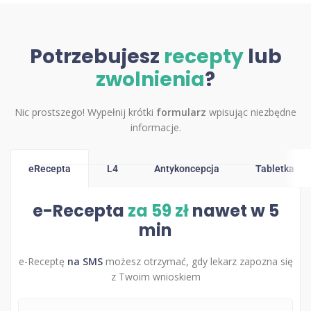
Potrzebujesz
recepty
lub
zwolnienia
?
Nic prostszego! Wypełnij krótki
formularz
wpisując niezbędne
informacje.
eRecepta
L4
Antykoncepcja
Tabletka dzi
e-Recepta
za 59 zł
nawet w 5
min
e-Receptę
na SMS
możesz otrzymać, gdy lekarz zapozna się
z Twoim wnioskiem