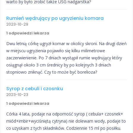
warto by było zrobić także USG nadgarstka?
Rumień wędrujący po ugryzieniu komara
2023-10-29
1 odpowiedzi lekarza
Dwu letnią córkę ugryzł komar w okolicy skroni. Na drugi dzień
w miejscu ugryzienia pojawiło się kilku milimetrowe
zaczerwienienie. Po 7 dniach wystąpił rumie wędrujący który
osiągnął około 3 cm średnicy by po kolejnych 3 dniach
stopniowo zniknąć. Czy to może być borelioza?
Syrop z cebuli i czosnku
2023-10-23
1 odpowiedzi lekarza
Córka 4 lata, podaje na odporność syrop ( cebula+ czosnek+
miód+imbir+wyciśniętą cytryna) nie dolewam wody, podaje to
co uzyskam z tych składników. Codziennie 15 ml po posiłku.