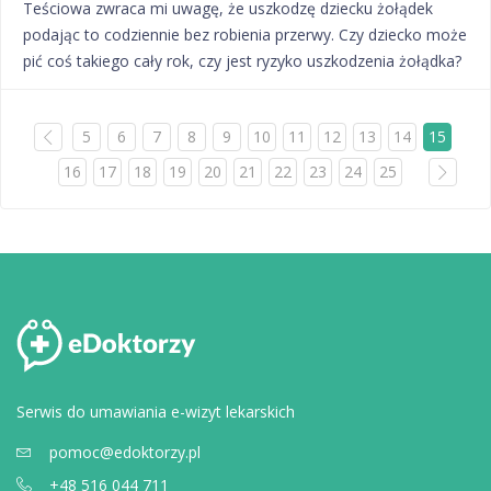
Teściowa zwraca mi uwagę, że uszkodzę dziecku żołądek
podając to codziennie bez robienia przerwy. Czy dziecko może
pić coś takiego cały rok, czy jest ryzyko uszkodzenia żołądka?
5
6
7
8
9
10
11
12
13
14
15
16
17
18
19
20
21
22
23
24
25
Serwis do umawiania e-wizyt lekarskich
pomoc@edoktorzy.pl
+48 516 044 711