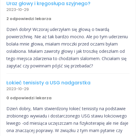
Uraz głowy i kręgosłupa szyjnego?
2023-10-29
2 odpowiedzi lekarza
Dzień dobry! Wczoraj uderzyłam się głową o twardą
powierzchnię. Nie aż tak bardzo mocno. Ale po tym uderzeniu
bolała mnie głowa, miałam mroczki przed oczami byłam
osłabiona. Miałam zawroty głowy i jak troszkę odeszłam od
tego miejsca zdarzenia to chodziłam slalomem. Chciałam się
zapytać czy powinnam pójść się przebadać?
Łokieć tenisisty a USG nadgarstka
2023-10-29
0 odpowiedzi lekarza
Dzień dobry, Mam stwierdzony łokieć tenisisty na podstawie
zrobionego wywiadu i dostarczonego USG stawu łokciowego
lewego -od miesiąca uczęszczam na fizykoterapię ale nie daje
ona znaczącej poprawy. W związku z tym mam pytanie czy