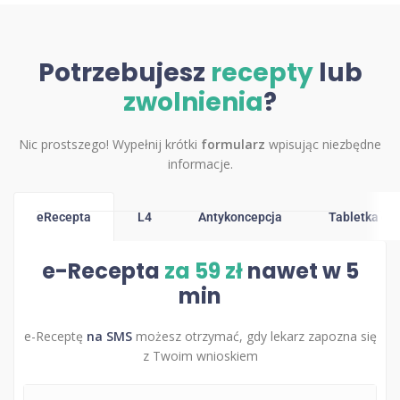
Potrzebujesz
recepty
lub
zwolnienia
?
Nic prostszego! Wypełnij krótki
formularz
wpisując niezbędne
informacje.
eRecepta
L4
Antykoncepcja
Tabletka dzi
e-Recepta
za 59 zł
nawet w 5
min
e-Receptę
na SMS
możesz otrzymać, gdy lekarz zapozna się
z Twoim wnioskiem