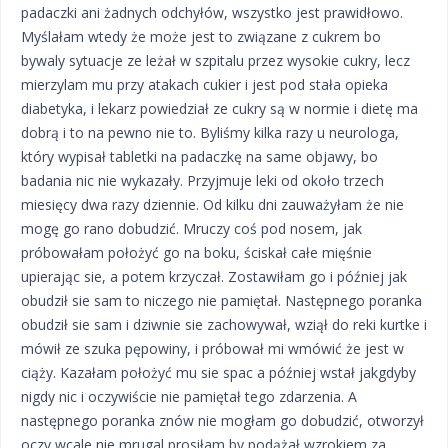
padaczki ani żadnych odchyłów, wszystko jest prawidłowo.
Myślałam wtedy że może jest to związane z cukrem bo
bywaly sytuacje ze leżał w szpitalu przez wysokie cukry, lecz
mierzylam mu przy atakach cukier i jest pod stała opieka
diabetyka, i lekarz powiedział ze cukry są w normie i dietę ma
dobrą i to na pewno nie to. Byliśmy kilka razy u neurologa,
który wypisał tabletki na padaczkę na same objawy, bo
badania nic nie wykazały. Przyjmuje leki od około trzech
miesięcy dwa razy dziennie. Od kilku dni zauważyłam że nie
mogę go rano dobudzić. Mruczy coś pod nosem, jak
próbowałam położyć go na boku, ściskał całe mięśnie
upierając sie, a potem krzyczał. Zostawiłam go i później jak
obudził sie sam to niczego nie pamiętał. Następnego poranka
obudził sie sam i dziwnie sie zachowywał, wziął do reki kurtke i
mówił ze szuka pępowiny, i próbował mi wmówić że jest w
ciąży. Kazałam położyć mu sie spac a później wstał jakgdyby
nigdy nic i oczywiście nie pamiętał tego zdarzenia. A
następnego poranka znów nie mogłam go dobudzić, otworzył
oczy wcale nie mrugal prosiłam by podążał wzrokiem za