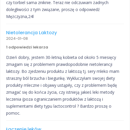
czy torbiel sama zniknie. Teraz nie odczuwam żadnych
dolegliwości z tym związane, proszę o odpowiedź
Mężczyzna,24l
Nietolerancja Laktozy
2024-01-08
1 odpowiedzi lekarza
Dzień dobry, jestem 30-letnią kobieta od około 5 miesięcy
zmagam się z problemem prawdopodobnie nietolerancji
laktozy. Bo zjedzeniu produktu z laktozą tj. sery mleko mam
straszny ból brzucha i biegunkę. Wykluczyłam swojej diety
produkty mleczne i objawy ustąpiły, czy z problemem będę
zmagać się do końca życia, czy istnieją jakieś leki metody
leczenia (poza ograniczaniem produktów z laktozą i
suplementami diety typu lactocontrol ? Bardzo proszę o
pomoc.
Łączenie leków