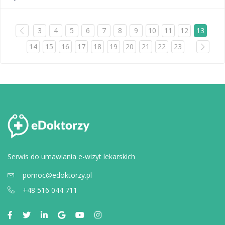
3
4
5
6
7
8
9
10
11
12
13
14
15
16
17
18
19
20
21
22
23
Serwis do umawiania e-wizyt lekarskich
pomoc@edoktorzy.pl
+48 516 044 711