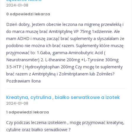
2024-01-08
0 odpowiedzi lekarza
Dzień dobry, Jestem obecnie leczona na migrenę przewlekłą i
do marca muszę brać Amitriptylinę VP 75mg 1xdziennie. Ale
mam ADHD i muszę zacząć brać suplementy a slyszalalam że
podobno nie można ich brać razem. Suplementy które muszę
przyjmować to: 1.Gaba, gamma-Aminobutyric Acid (
Neurotransmiter) 2. L-theanine 200mg +L-Tyrosine 300mg
3.5-HTP ( Hydroxytrptophan 200mg Czy mogę te suplementy
brać razem z Amitriptyliną i Zolmitriptanem lub Zolmiles?
Pozdrawiam Ilona
Kreatyna, cytrulina , białko serwatkowe a izotek
2024-01-08
1 odpowiedzi lekarza
Czy podczas leczenia izotekiem , mogę przyjmować kreatynę,
cytuline oraz białko serwatkowe ?