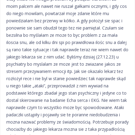
moim palcem ale nawet nie ruszał gałkami ocznymi, i gdy cos
do niego mowilam, powtarzał moje zdanie które mu
powiedziałam bez przerwy w kółko. A gdy położył sie spac i
ponownie sie sam obudził tego tez nie pamiętał. Czułam sie
bezsilna bo myślałam ze moze to byc problem z za mała
iloscia snu, ale od kilku dni spi po prawidłowa ilośc snu a dalej
są rano takie sytuacje i tak naprawde teraz nie wiem nawet do
jakiego lekarza sie z nim udać. Byliśmy dzisiaj (27.12.23) u
psychiatry bo myslalam ze moze jest to zwiazane jakos ze
stresem przezywaniem emocji itp. Jak sie okazalo lekarz tez
rozłożył rece i nie byl w stanie powiedziec tak naprawde skąd
u niego takie „ataki”, przeprowadził z nim wywiad na
podstawie którego zbadał jego stan psychiczny i jedyne co to
dostal skierowanie na badanie Echa serca i EKG. Nie wiem tak
naprawde czym to wszystko moze byc spowodowane. Ataki
padaczki ustąpiły i pojawiły sie te poranne niedobudzenia i
mozna nazwać problemy ze świadomością. Potrzebuje porady
chociażby do jakiego lekarza mozna sie z taka przypadłością