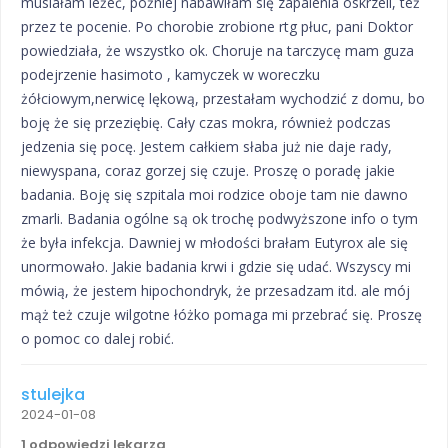
musiałam leżeć, później nabawiłam się zapalenia oskrzeli, też
przez te pocenie. Po chorobie zrobione rtg płuc, pani Doktor
powiedziała, że wszystko ok. Choruje na tarczycę mam guza
podejrzenie hasimoto , kamyczek w woreczku
żółciowym,nerwicę lękową, przestałam wychodzić z domu, bo
boję że się przeziębię. Cały czas mokra, również podczas
jedzenia się pocę. Jestem całkiem słaba już nie daje rady,
niewyspana, coraz gorzej się czuje. Proszę o poradę jakie
badania. Boję się szpitala moi rodzice oboje tam nie dawno
zmarli. Badania ogólne są ok trochę podwyższone info o tym
że była infekcja. Dawniej w młodości brałam Eutyrox ale się
unormowało. Jakie badania krwi i gdzie się udać. Wszyscy mi
mówią, że jestem hipochondryk, że przesadzam itd. ale mój
mąż też czuje wilgotne łóżko pomaga mi przebrać się. Proszę
o pomoc co dalej robić.
stulejka
2024-01-08
1 odpowiedzi lekarza