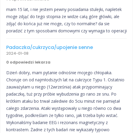
mam 15 lat, i nie jestem pewny posiadania stulejki, napletek
moge zdjąć do tego stopnia że widze całą góre główki, ale
zdjąć do końca już nie moge, czy to normalne? da sie
poradzić z tym sposobami domowymi czy wymaga to operacji
Padaczka/cukrzyca/upojenie senne
2024-01-08
0 odpowiedzi lekarza
Dzień dobry, mam pytanie odnośnie mojego chłopaka.
Choruje on od najmłodszych lat na cukrzyce Typu 1. Ostatnio
zauważyłam u niego (12września) atak przypominający
padaczkę, tuż przy próbie wybudzenia go rano ze snu. Po
krótkim ataku bo trwał zaledwie do 5ciu minut nie pamiętał
całego zdarzenia. Ataki występowały u niego równo co dwa
tygodnie, podkreślam że tylko rano, jak trzeba było wstać.
Wykonaliśmy badanie EEG i rezonans magnetyczny z
kontrastem. Żadne z tych badań nie wykazały typowo