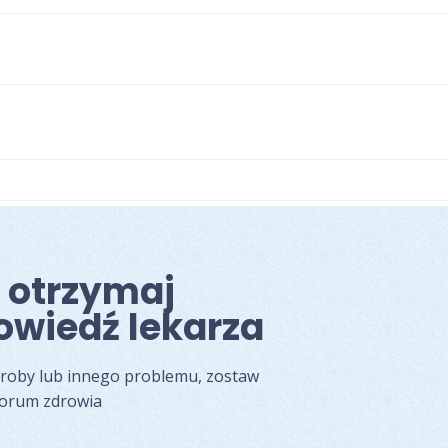
i otrzymaj
owiedź lekarza
oroby lub innego problemu, zostaw
forum zdrowia