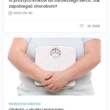
10 prostych kroków do zdrowszego serca: Jak
zapobiegać chorobom?
2023-05-30
3659
Medycyna rodzinna
Otyłość – skutki i przyczyny