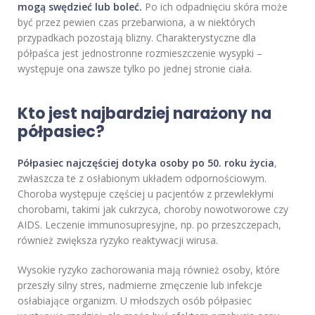
mogą swędzieć lub boleć.
Po ich odpadnięciu skóra może
być przez pewien czas przebarwiona, a w niektórych
przypadkach pozostają blizny. Charakterystyczne dla
półpaśca jest jednostronne rozmieszczenie wysypki –
występuje ona zawsze tylko po jednej stronie ciała.
Kto jest najbardziej narażony na
półpasiec?
Półpasiec najczęściej dotyka osoby po 50. roku życia
,
zwłaszcza te z osłabionym układem odpornościowym.
Choroba występuje częściej u pacjentów z przewlekłymi
chorobami, takimi jak cukrzyca, choroby nowotworowe czy
AIDS. Leczenie immunosupresyjne, np. po przeszczepach,
również zwiększa ryzyko reaktywacji wirusa.
Wysokie ryzyko zachorowania mają również osoby, które
przeszły silny stres, nadmierne zmęczenie lub infekcje
osłabiające organizm. U młodszych osób półpasiec