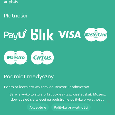
Artykuły
Płatności
Podmiot medyczny
Podmiot leczniczy wpisany do Rejestru podmiotów
wykonujących działalność leczniczą pod numerem:
Serwis wykorzystuje pliki cookies (tzw. ciasteczka). Możesz
000000301748
dowiedzieć się więcej na podstronie polityka prywatności.
Akceptuję
Polityka prywatności