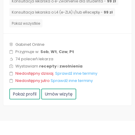
Konsultacja lekarska o e-Zwolnienie dla studenta -
99 zł
Konsultacja lekarska o L4 (e-ZLA) i/lub eReceptę -
99 zł
Pokaż wszystkie
Gabinet Online
Przyjmuje w:
Sob
,
Wt
,
Czw
,
Pt
74 poleceń lekarza
Wystawiam
recepty
i
zwolnienia
Niedostępny dzisiaj.
Sprawdź inne terminy
Niedostępny jutro
Sprawdź inne terminy
Pokaż profil
Umów wizytę