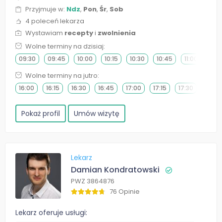
Przyjmuje w:
Ndz
,
Pon
,
Śr
,
Sob
4 poleceń lekarza
Wystawiam
recepty
i
zwolnienia
Wolne terminy na dzisiaj:
09:30
09:45
10:00
10:15
10:30
10:45
11:00
11:15
Wolne terminy na jutro:
16:00
16:15
16:30
16:45
17:00
17:15
17:30
17:45
Pokaż profil
Umów wizytę
Lekarz
Damian Kondratowski
PWZ 3864876
76 Opinie
Lekarz oferuje usługi: