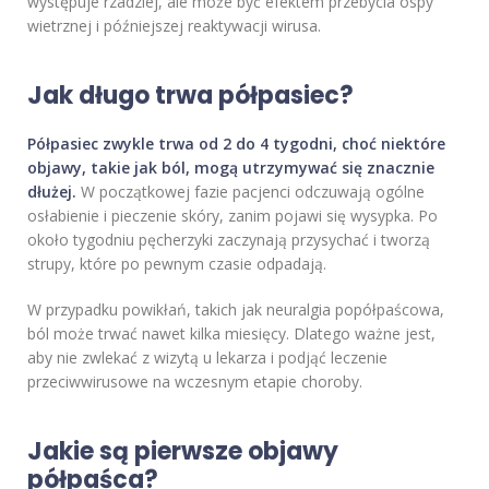
występuje rzadziej, ale może być efektem przebycia ospy
wietrznej i późniejszej reaktywacji wirusa.
Jak długo trwa półpasiec?
Półpasiec zwykle trwa od 2 do 4 tygodni, choć niektóre
objawy, takie jak ból, mogą utrzymywać się znacznie
dłużej.
W początkowej fazie pacjenci odczuwają ogólne
osłabienie i pieczenie skóry, zanim pojawi się wysypka. Po
około tygodniu pęcherzyki zaczynają przysychać i tworzą
strupy, które po pewnym czasie odpadają.
W przypadku powikłań, takich jak neuralgia popółpaścowa,
ból może trwać nawet kilka miesięcy. Dlatego ważne jest,
aby nie zwlekać z wizytą u lekarza i podjąć leczenie
przeciwwirusowe na wczesnym etapie choroby.
Jakie są pierwsze objawy
półpaśca?