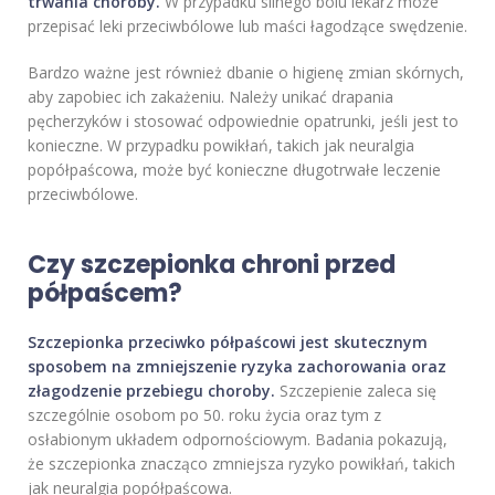
trwania choroby.
W przypadku silnego bólu lekarz może
przepisać leki przeciwbólowe lub maści łagodzące swędzenie.
Bardzo ważne jest również dbanie o higienę zmian skórnych,
aby zapobiec ich zakażeniu. Należy unikać drapania
pęcherzyków i stosować odpowiednie opatrunki, jeśli jest to
konieczne. W przypadku powikłań, takich jak neuralgia
popółpaścowa, może być konieczne długotrwałe leczenie
przeciwbólowe.
Czy szczepionka chroni przed
półpaścem?
Szczepionka przeciwko półpaścowi jest skutecznym
sposobem na zmniejszenie ryzyka zachorowania oraz
złagodzenie przebiegu choroby.
Szczepienie zaleca się
szczególnie osobom po 50. roku życia oraz tym z
osłabionym układem odpornościowym. Badania pokazują,
że szczepionka znacząco zmniejsza ryzyko powikłań, takich
jak neuralgia popółpaścowa.