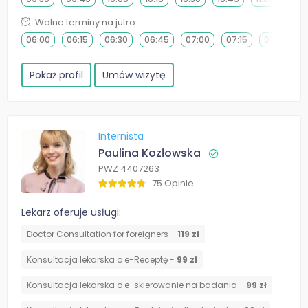
Wolne terminy na jutro:
06:00
06:15
06:30
06:45
07:00
07:15
07:30
Pokaż profil
Umów wizytę
Internista
Paulina Kozłowska
PWZ 4407263
75 Opinie
Lekarz oferuje usługi:
Doctor Consultation for foreigners -
119 zł
Konsultacja lekarska o e-Receptę -
99 zł
Konsultacja lekarska o e-skierowanie na badania -
99 zł