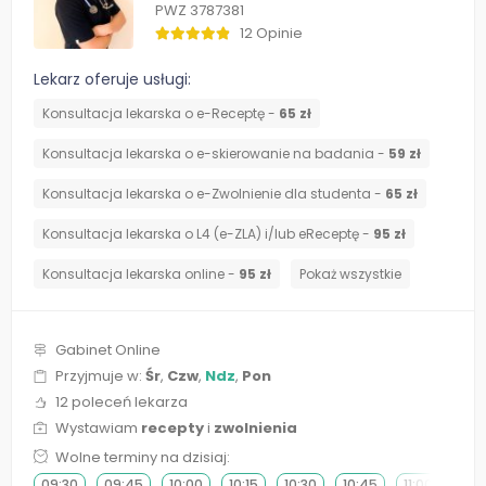
PWZ 3787381
12 Opinie
Lekarz oferuje usługi:
Konsultacja lekarska o e-Receptę -
65 zł
Konsultacja lekarska o e-skierowanie na badania -
59 zł
Konsultacja lekarska o e-Zwolnienie dla studenta -
65 zł
Konsultacja lekarska o L4 (e-ZLA) i/lub eReceptę -
95 zł
Konsultacja lekarska online -
95 zł
Pokaż wszystkie
Gabinet Online
Przyjmuje w:
Śr
,
Czw
,
Ndz
,
Pon
12 poleceń lekarza
Wystawiam
recepty
i
zwolnienia
Wolne terminy na dzisiaj:
09:30
09:45
10:00
10:15
10:30
10:45
11:00
11:15