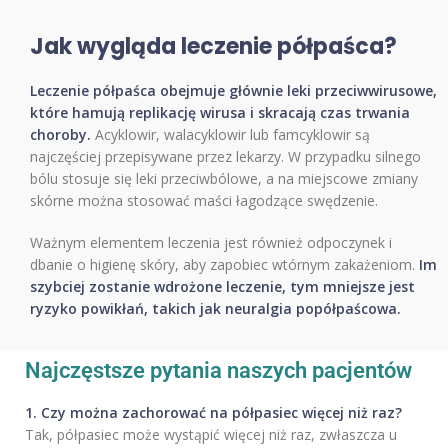
Jak wygląda leczenie półpaśca?
Leczenie półpaśca obejmuje głównie leki przeciwwirusowe,
które hamują replikację wirusa i skracają czas trwania
choroby.
Acyklowir, walacyklowir lub famcyklowir są
najczęściej przepisywane przez lekarzy. W przypadku silnego
bólu stosuje się leki przeciwbólowe, a na miejscowe zmiany
skórne można stosować maści łagodzące swędzenie.
Ważnym elementem leczenia jest również odpoczynek i
dbanie o higienę skóry, aby zapobiec wtórnym zakażeniom.
Im
szybciej zostanie wdrożone leczenie, tym mniejsze jest
ryzyko powikłań, takich jak neuralgia popółpaścowa.
Najczęstsze pytania naszych pacjentów
1. Czy można zachorować na półpasiec więcej niż raz?
Tak, półpasiec może wystąpić więcej niż raz, zwłaszcza u