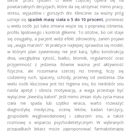
diecie” przez tydzień. O wiele częściej opiera się na
powtarzalnych decyzjach, które da się utrzymać mimo pracy,
stresu, wyjazdów i gorszych dni. Klinicznie za ważny próg
uznaje się
spadek masy ciała o 5 do 10 procent
, ponieważ
u wielu osób już taka zmiana wiąże się z poprawą ciśnienia,
profilu lipidowego i kontroli glikemii. To istotne, bo cel staje
się osiągalny, a pacjent widzi efekt zdrowotny, zanim pojawi
się „waga marzeń”. W praktyce najlepiej sprawdza się model,
w którym plan żywieniowy nie jest karą, tylko konstrukcją
dnia, uwzględnia sytość, białko, błonnik, regularność oraz
przyjemność z jedzenia. Równie ważna jest aktywność
fizyczna, ale rozumiana szerzej niż trening, liczy się
codzienny ruch, spacery, schody, przerwy od siedzenia. Dla
wielu osób kluczowa jest też higiena snu, bo niedobór snu
nasila apetyt i obniża motywację, a waga przestaje być
wyłącznie „kwestią kalorii”. Jeśli mimo zmian stylu życia masa
ciała nie spada lub szybko wraca, warto rozważyć
diagnostykę medyczną, ocenę leków, badań tarczycy,
gospodarki węglowodanowej i zaburzeń snu, a także
rozmowę o wsparciu psychodietetycznym. W wybranych
przypadkach lekarz może zaproponować farmakoterapię