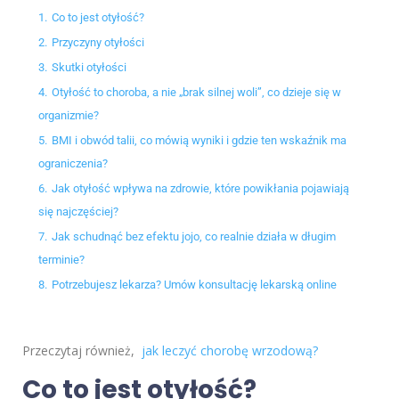
1.
Co to jest otyłość?
2.
Przyczyny otyłości
3.
Skutki otyłości
4.
Otyłość to choroba, a nie „brak silnej woli”, co dzieje się w
organizmie?
5.
BMI i obwód talii, co mówią wyniki i gdzie ten wskaźnik ma
ograniczenia?
6.
Jak otyłość wpływa na zdrowie, które powikłania pojawiają
się najczęściej?
7.
Jak schudnąć bez efektu jojo, co realnie działa w długim
terminie?
8.
Potrzebujesz lekarza? Umów konsultację lekarską online
Przeczytaj również,
jak leczyć chorobę wrzodową?
Co to jest otyłość?