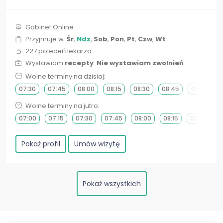
Gabinet Online
Przyjmuje w:
Śr
,
Ndz
,
Sob
,
Pon
,
Pt
,
Czw
,
Wt
227 poleceń lekarza
Wystawiam
recepty
.
Nie wystawiam zwolnień
Wolne terminy na dzisiaj:
07:30
07:45
08:00
08:15
08:30
08:45
09:00
Wolne terminy na jutro:
07:00
07:15
07:30
07:45
08:00
08:15
08:30
0
Pokaż profil
Umów wizytę
Pokaż wszystkich