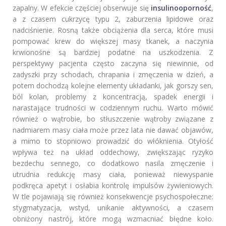
zapalny. W efekcie częściej obserwuje się
insulinooporność
,
a z czasem cukrzycę typu 2, zaburzenia lipidowe oraz
nadciśnienie. Rosną także obciążenia dla serca, które musi
pompować krew do większej masy tkanek, a naczynia
krwionośne są bardziej podatne na uszkodzenia. Z
perspektywy pacjenta często zaczyna się niewinnie, od
zadyszki przy schodach, chrapania i zmęczenia w dzień, a
potem dochodzą kolejne elementy układanki, jak gorszy sen,
ból kolan, problemy z koncentracją, spadek energii i
narastające trudności w codziennym ruchu. Warto mówić
również o wątrobie, bo stłuszczenie wątroby związane z
nadmiarem masy ciała może przez lata nie dawać objawów,
a mimo to stopniowo prowadzić do włóknienia. Otyłość
wpływa też na układ oddechowy, zwiększając ryzyko
bezdechu sennego, co dodatkowo nasila zmęczenie i
utrudnia redukcję masy ciała, ponieważ niewyspanie
podkręca apetyt i osłabia kontrolę impulsów żywieniowych.
W tle pojawiają się również konsekwencje psychospołeczne:
stygmatyzacja, wstyd, unikanie aktywności, a czasem
obniżony nastrój, które mogą wzmacniać błędne koło.