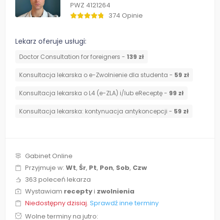
PWZ 4121264
374 Opinie
Lekarz oferuje usługi:
Doctor Consultation for foreigners -
139 zł
Konsultacja lekarska o e-Zwolnienie dla studenta -
59 zł
Konsultacja lekarska o L4 (e-ZLA) i/lub eReceptę -
99 zł
⁠Konsultacja lekarska: kontynuacja antykoncepcji -
59 zł
Gabinet Online
Przyjmuje w:
Wt
,
Śr
,
Pt
,
Pon
,
Sob
,
Czw
363 poleceń lekarza
Wystawiam
recepty
i
zwolnienia
Niedostępny dzisiaj.
Sprawdź inne terminy
Wolne terminy na jutro: