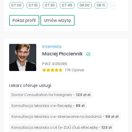
07:00
07:15
07:30
07:45
08:00
08:15
08:30
0
Pokaż profil
Umów wizytę
Internista
Maciej Płociennik
PWZ 4135085
176 Opinie
Lekarz oferuje usługi:
Doctor Consultation for foreigners -
123 zł zł
Konsultacja lekarska o e-Receptę -
89 zł
Konsultacja lekarska o e-skierowanie na badania -
59 zł zł
Konsultacja lekarska o L4 (e-ZLA) i/lub eReceptę -
123 zł