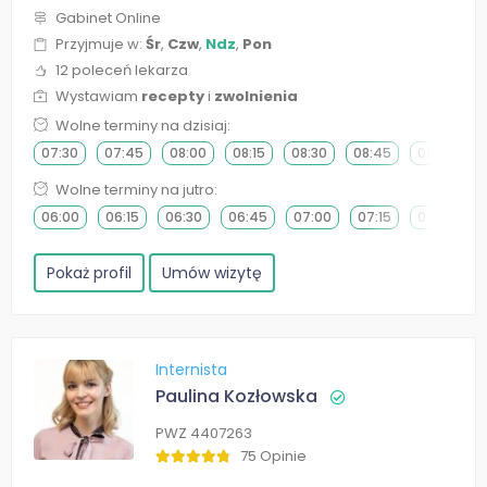
Gabinet Online
Przyjmuje w:
Śr
,
Czw
,
Ndz
,
Pon
12 poleceń lekarza
Wystawiam
recepty
i
zwolnienia
Wolne terminy na dzisiaj:
07:30
07:45
08:00
08:15
08:30
08:45
09:00
Wolne terminy na jutro:
06:00
06:15
06:30
06:45
07:00
07:15
07:30
Pokaż profil
Umów wizytę
Internista
Paulina Kozłowska
PWZ 4407263
75 Opinie