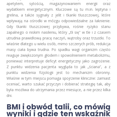
apetytem, sytością, magazynowaniem energii oraz
wydatkiem energetycznym. Kluczowe są tu m.in. leptyna i
grelina, a także sygnały z jelit i tkanki tłuszczowej, które
wpływają na ośrodki w mózgu odpowiedzialne za łaknienie.
Gdy tkanki tłuszczowej przybywa, rośnie ryzyko stanu
zapalnego o niskim nasileniu, który „tli się” w tle i z czasem
utrudnia prawidłową pracę naczyń, wątroby oraz trzustki. To
właśnie dlatego u wielu osób, mimo szczerych prób, redukcja
masy ciała bywa trudna. Po spadku wagi organizm często
reaguje zwiększonym głodem i spowolnieniem metabolizmu,
ponieważ interpretuje deficyt energetyczny jako zagrożenie.
Z punktu widzenia pacjenta wygląda to jak „ściana”, a z
punktu widzenia fizjologii jest to mechanizm obronny.
Właśnie w tym miejscu pomaga spojrzenie kliniczne: zamiast
oceniać, warto szukać przyczyn i dobierać strategię tak, aby
była możliwa do utrzymania przez miesiące, a nie przez kilka
dni.
BMI i obwód talii, co mówią
wyniki i gdzie ten wskaźnik