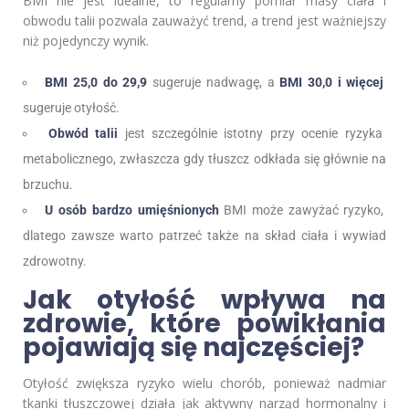
BMI nie jest idealne, to regularny pomiar masy ciała i
obwodu talii pozwala zauważyć trend, a trend jest ważniejszy
niż pojedynczy wynik.
BMI 25,0 do 29,9
sugeruje nadwagę, a
BMI 30,0 i więcej
sugeruje otyłość.
Obwód talii
jest szczególnie istotny przy ocenie ryzyka
metabolicznego, zwłaszcza gdy tłuszcz odkłada się głównie na
brzuchu.
U osób bardzo umięśnionych
BMI może zawyżać ryzyko,
dlatego zawsze warto patrzeć także na skład ciała i wywiad
zdrowotny.
Jak otyłość wpływa na
zdrowie, które powikłania
pojawiają się najczęściej?
Otyłość zwiększa ryzyko wielu chorób, ponieważ nadmiar
tkanki tłuszczowej działa jak aktywny narząd hormonalny i