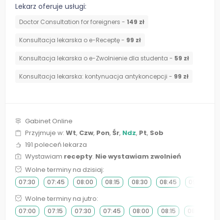
Lekarz oferuje usługi:
Doctor Consultation for foreigners -
149 zł
Konsultacja lekarska o e-Receptę -
99 zł
Konsultacja lekarska o e-Zwolnienie dla studenta -
59 zł
⁠Konsultacja lekarska: kontynuacja antykoncepcji -
99 zł
Gabinet Online
Przyjmuje w:
Wt
,
Czw
,
Pon
,
Śr
,
Ndz
,
Pt
,
Sob
191 poleceń lekarza
Wystawiam
recepty
.
Nie wystawiam zwolnień
Wolne terminy na dzisiaj:
07:30
07:45
08:00
08:15
08:30
08:45
09:00
Wolne terminy na jutro:
07:00
07:15
07:30
07:45
08:00
08:15
08:30
0