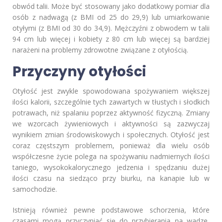
obwód talii. Może być stosowany jako dodatkowy pomiar dla
osób z nadwagą (z BMI od 25 do 29,9) lub umiarkowanie
otyłymi (z BMI od 30 do 34,9). Mężczyźni z obwodem w talii
94 cm lub więcej i kobiety z 80 cm lub więcej są bardziej
narażeni na problemy zdrowotne związane z otyłością.
Przyczyny otyłości
Otyłość jest zwykle spowodowana spożywaniem większej
ilości kalorii, szczególnie tych zawartych w tłustych i słodkich
potrawach, niż spalaniu poprzez aktywność fizyczną. Zmiany
we wzorcach żywieniowych i aktywności są zazwyczaj
wynikiem zmian środowiskowych i społecznych. Otyłość jest
coraz częstszym problemem, ponieważ dla wielu osób
współczesne życie polega na spożywaniu nadmiernych ilości
taniego, wysokokalorycznego jedzenia i spędzaniu dużej
ilości czasu na siedząco przy biurku, na kanapie lub w
samochodzie.
Istnieją również pewne podstawowe schorzenia, które
czasami mogą przyczyniać się do przybierania na wadze,