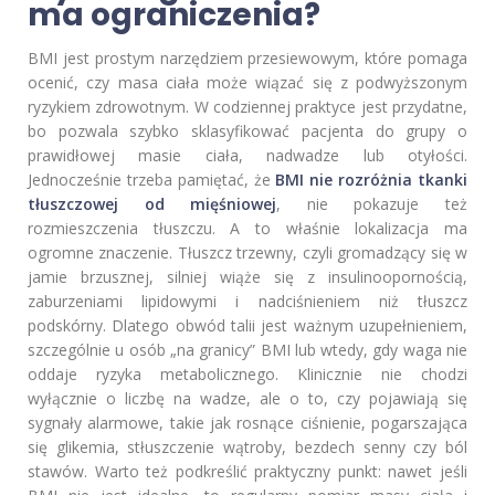
ma ograniczenia?
BMI jest prostym narzędziem przesiewowym, które pomaga
ocenić, czy masa ciała może wiązać się z podwyższonym
ryzykiem zdrowotnym. W codziennej praktyce jest przydatne,
bo pozwala szybko sklasyfikować pacjenta do grupy o
prawidłowej masie ciała, nadwadze lub otyłości.
Jednocześnie trzeba pamiętać, że
BMI nie rozróżnia tkanki
tłuszczowej od mięśniowej
, nie pokazuje też
rozmieszczenia tłuszczu. A to właśnie lokalizacja ma
ogromne znaczenie. Tłuszcz trzewny, czyli gromadzący się w
jamie brzusznej, silniej wiąże się z insulinoopornością,
zaburzeniami lipidowymi i nadciśnieniem niż tłuszcz
podskórny. Dlatego obwód talii jest ważnym uzupełnieniem,
szczególnie u osób „na granicy” BMI lub wtedy, gdy waga nie
oddaje ryzyka metabolicznego. Klinicznie nie chodzi
wyłącznie o liczbę na wadze, ale o to, czy pojawiają się
sygnały alarmowe, takie jak rosnące ciśnienie, pogarszająca
się glikemia, stłuszczenie wątroby, bezdech senny czy ból
stawów. Warto też podkreślić praktyczny punkt: nawet jeśli