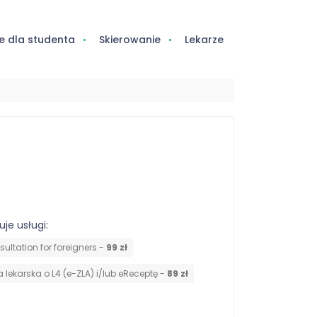
e dla studenta
Skierowanie
Lekarze
uje usługi:
ultation for foreigners -
99 zł
 lekarska o L4 (e-ZLA) i/lub eReceptę -
89 zł