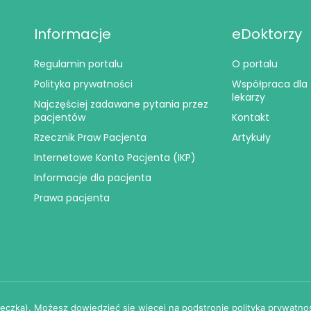
Informacje
eDoktorzy
Regulamin portalu
O portalu
Polityka prywatności
Współpraca dla
lekarzy
Najczęściej zadawane pytania przez
pacjentów
Kontakt
Rzecznik Praw Pacjenta
Artykuły
Internetowe Konto Pacjenta (IKP)
Informacje dla pacjenta
Prawa pacjenta
© 2024
eDoktorzy.pl
. Wszelkie prawa zastrzeżone.
steczka). Możesz dowiedzieć się więcej na podstronie polityka prywatnoś