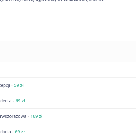
cepcji -
59 zł
udenta -
69 zł
pierwszorazowa -
169 zł
adania -
69 zł