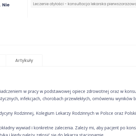
Leczenie otyłości - konsultacja lekarska pierwszorazow
.
Nie
Artykuły
świadczeniem w pracy w podstawowej opiece zdrowotnej oraz w kons
tycznych, infekcjach, chorobach przewlekłych, omówieniu wyników ba
ycyny Rodzinnej, Kolegium Lekarzy Rodzinnych w Polsce oraz Polski
ładny wywiad i konkretne zalecenia. Zależy mi, aby pacjent po kons
ka i kiedy należy zgłosić się do lekarza stacjonarnie.