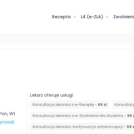
Recepta
L4 (e-ZLA)
Zwolnieni
Lekarz oferuje usługi:
Konsultacja lekarska o e-Receptę -
69 zł
Konsultac
 Pon, Wt
Konsultacja lekarska o e-Zwolnienie dla studenta -
69 
prawdź
⁠Konsultacja lekarska: kontynuacja antykoncepcji -
59 