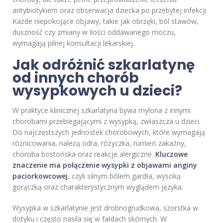
antybiotykiem oraz obserwacja dziecka po przebytej infekcji.
Każde niepokojące objawy, takie jak obrzęki, ból stawów,
duszność czy zmiany w ilości oddawanego moczu,
wymagają pilnej konsultacji lekarskiej.
Jak odróżnić szkarlatynę
od innych chorób
wysypkowych u dzieci?
W praktyce klinicznej szkarlatyna bywa mylona z innymi
chorobami przebiegającymi z wysypką, zwłaszcza u dzieci.
Do najczęstszych jednostek chorobowych, które wymagają
różnicowania, należą odra, różyczka, rumień zakaźny,
choroba bostońska oraz reakcje alergiczne.
Kluczowe
znaczenie ma połączenie wysypki z objawami anginy
paciorkowcowej
, czyli silnym bólem gardła, wysoką
gorączką oraz charakterystycznym wyglądem języka.
Wysypka w szkarlatynie jest drobnogrudkowa, szorstka w
dotyku i często nasila się w fałdach skórnych. W