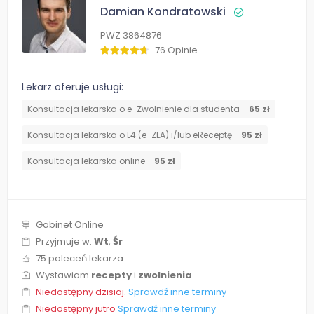
Damian Kondratowski
PWZ 3864876
76 Opinie
Lekarz oferuje usługi:
Konsultacja lekarska o e-Zwolnienie dla studenta -
65 zł
Konsultacja lekarska o L4 (e-ZLA) i/lub eReceptę -
95 zł
Konsultacja lekarska online -
95 zł
Gabinet Online
Przyjmuje w:
Wt
,
Śr
75 poleceń lekarza
Wystawiam
recepty
i
zwolnienia
Niedostępny dzisiaj.
Sprawdź inne terminy
Niedostępny jutro
Sprawdź inne terminy