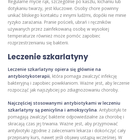
Regularne mycie rąk, szczególnie po kaszlu, kichaniu lub
dotykaniu twarzy, jest kluczowe. Osoby chore powinny
unikać bliskiego kontaktu z innymi ludźmi, dopóki nie minie
ryzyko zarażania. Pranie pościeli, ubrań i ręczników
używanych przez zainfekowaną osobę w wysokiej
temperaturze również może pomóc zapobiec
rozprzestrzenianiu się bakterii.
Leczenie szkarlatyny
Leczenie szkarlatyny opiera się głównie na
antybiotykoterapii
, która pomaga zwalczyć infekcję
bakteryjną i zapobiec powikłaniom. Ważne jest, aby leczenie
rozpocząć jak najszybciej po zdiagnozowaniu choroby.
Najczęściej stosowanymi antybiotykami w leczeniu
szkarlatyny są penicylina i amoksycylina
. Antybiotyki te
pomagają zwalczyć bakterie odpowiedzialne za chorobę i
skracają czas jej trwania. Ważne jest, aby przyjmować
antybiotyki zgodnie z zaleceniami lekarza i dokończyć cały
przepisany kurs, nawet jeśli objawy ustąpią wcześniej. W