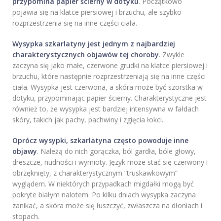
przypomina papier ścierny w dotyku
. Początkowo
pojawia się na klatce piersiowej i brzuchu, ale szybko
rozprzestrzenia się na inne części ciała.
Wysypka szkarlatyny jest jednym z najbardziej
charakterystycznych objawów tej choroby
. Zwykle
zaczyna się jako małe, czerwone grudki na klatce piersiowej i
brzuchu, które następnie rozprzestrzeniają się na inne części
ciała. Wysypka jest czerwona, a skóra może być szorstka w
dotyku, przypominając papier ścierny. Charakterystyczne jest
również to, że wysypka jest bardziej intensywna w fałdach
skóry, takich jak pachy, pachwiny i zgięcia łokci.
Oprócz wysypki, szkarlatyna często powoduje inne
objawy
. Należą do nich gorączka, ból gardła, bóle głowy,
dreszcze, nudności i wymioty. Język może stać się czerwony i
obrzęknięty, z charakterystycznym “truskawkowym”
wyglądem. W niektórych przypadkach migdałki mogą być
pokryte białym nalotem. Po kilku dniach wysypka zaczyna
zanikać, a skóra może się łuszczyć, zwłaszcza na dłoniach i
stopach.