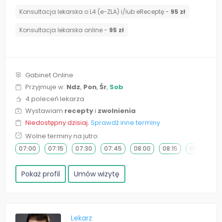
Konsultacja lekarska o L4 (e-ZLA) i/lub eReceptę -
95 zł
Konsultacja lekarska online -
95 zł
Gabinet Online
Przyjmuje w:
Ndz
,
Pon
,
Śr
,
Sob
4 poleceń lekarza
Wystawiam
recepty
i
zwolnienia
Niedostępny dzisiaj.
Sprawdź inne terminy
Wolne terminy na jutro:
07:00
07:15
07:30
07:45
08:00
08:15
08:30
0
Pokaż profil
Umów wizytę
Lekarz