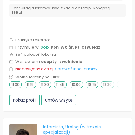
Konsultacja lekarska: kwalifikacja do terapii konopnej -
199 zł
Praktyka Lekarska
Przyjmuje w:
Sob
,
Pon
,
Wt
,
Śr
,
Pt
,
Czw
,
Ndz
354 poleceń lekarza
Wystawiam
recepty
i
zwolnienia
Niedostępny dzisiaj.
Sprawdź inne terminy
Wolne terminy na jutro:
11:00
11:15
11:30
11:45
18:00
18:15
18:30
18:45
Pokaż profil
Umów wizytę
Internista
Urolog (w trakcie
specjalizacji)