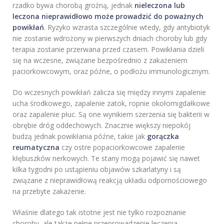
rzadko bywa chorobą groźną, jednak
nieleczona lub
leczona nieprawidłowo może prowadzić do poważnych
powikłań
. Ryzyko wzrasta szczególnie wtedy, gdy antybiotyk
nie zostanie wdrożony w pierwszych dniach choroby lub gdy
terapia zostanie przerwana przed czasem. Powikłania dzieli
się na wczesne, związane bezpośrednio z zakażeniem
paciorkowcowym, oraz późne, o podłożu immunologicznym.
Do wczesnych powikłań zalicza się między innymi zapalenie
ucha środkowego, zapalenie zatok, ropnie okołomigdałkowe
oraz zapalenie płuc. Są one wynikiem szerzenia się bakterii w
obrębie dróg oddechowych. Znacznie większy niepokój
budzą jednak powikłania późne, takie jak
gorączka
reumatyczna
czy ostre popaciorkowcowe zapalenie
kłębuszków nerkowych. Te stany mogą pojawić się nawet
kilka tygodni po ustąpieniu objawów szkarlatyny i są
związane z nieprawidłową reakcją układu odpornościowego
na przebyte zakażenie.
Właśnie dlatego tak istotne jest nie tylko rozpoznanie
choroby, ale także pełne przeprowadzenie leczenia