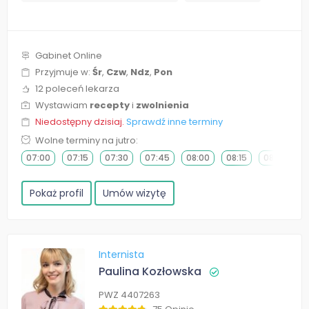
Gabinet Online
Przyjmuje w:
Śr
,
Czw
,
Ndz
,
Pon
12 poleceń lekarza
Wystawiam
recepty
i
zwolnienia
Niedostępny dzisiaj.
Sprawdź inne terminy
Wolne terminy na jutro:
07:00
07:15
07:30
07:45
08:00
08:15
08:30
0
Pokaż profil
Umów wizytę
Internista
Paulina Kozłowska
PWZ 4407263