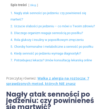
Spis treści
Ukryj
1.
Nagły atak senności po jedzeniu: czy powinieneś się
martwić?
2.
Uczucie słabości po jedzeniu – co mówi o Twoim zdrowiu?
3.
Dlaczego organizm reaguje sennością po posiłku?
4.
Rola glukozy i insuliny w poposiłkowym zmęczeniu
5.
Choroby hormonalne i metaboliczne a senność po posiłku
6.
Kiedy senność po jedzeniu wymaga diagnostyki?
7.
Potrzebujesz lekarza? Umów konsultację lekarską online
Przeczytaj również:
Walka z alergią na roztocza: 7
sprawdzonych metod, których NIE znasz
Nagły atak senności po
jedzeniu: czy powinieneś
się martwić?