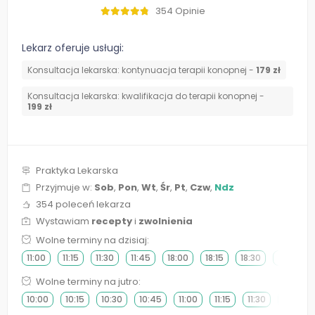
354 Opinie
Lekarz oferuje usługi:
Konsultacja lekarska: kontynuacja terapii konopnej -
179 zł
Konsultacja lekarska: kwalifikacja do terapii konopnej -
199 zł
Praktyka Lekarska
Przyjmuje w:
Sob
,
Pon
,
Wt
,
Śr
,
Pt
,
Czw
,
Ndz
354 poleceń lekarza
Wystawiam
recepty
i
zwolnienia
Wolne terminy na dzisiaj:
11:00
11:15
11:30
11:45
18:00
18:15
18:30
18:45
Wolne terminy na jutro:
10:00
10:15
10:30
10:45
11:00
11:15
11:30
11:45