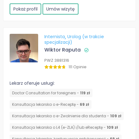
Pokaż profil
Umów wizytę
Internista
Urolog (w trakcie
specjalizacji)
Wiktor Raputa
PWZ 3881316
111 Opinie
Lekarz oferuje usługi:
Doctor Consultation for foreigners -
119 zł
Konsultacja lekarska o e-Receptę -
69 zł
Konsultacja lekarska o e-Zwolnienie dla studenta -
109 zł
Konsultacja lekarska o L4 (e-ZLA) i/lub eReceptę -
109 zł
⁠Konsultacja lekarska: kontynuacja antykoncepcji -
69 zł