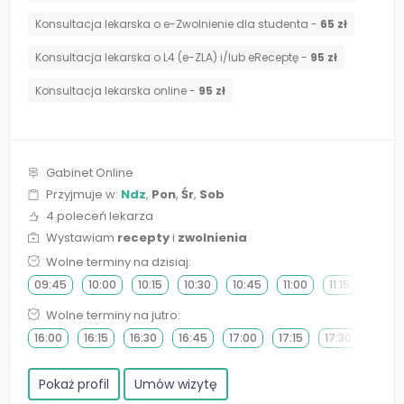
Konsultacja lekarska o e-Zwolnienie dla studenta -
65 zł
Konsultacja lekarska o L4 (e-ZLA) i/lub eReceptę -
95 zł
Konsultacja lekarska online -
95 zł
Gabinet Online
Przyjmuje w:
Ndz
,
Pon
,
Śr
,
Sob
4 poleceń lekarza
Wystawiam
recepty
i
zwolnienia
Wolne terminy na dzisiaj:
09:45
10:00
10:15
10:30
10:45
11:00
11:15
11:30
Wolne terminy na jutro:
16:00
16:15
16:30
16:45
17:00
17:15
17:30
17:45
Pokaż profil
Umów wizytę