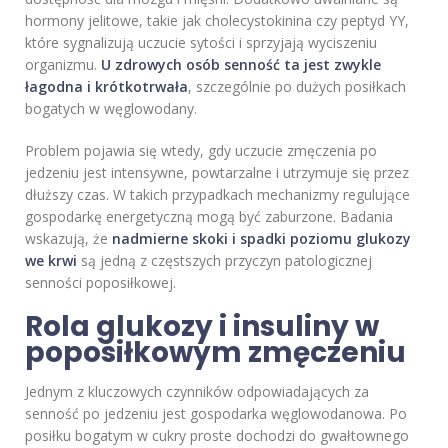
hormony jelitowe, takie jak cholecystokinina czy peptyd YY,
które sygnalizują uczucie sytości i sprzyjają wyciszeniu
organizmu.
U zdrowych osób senność ta jest zwykle
łagodna i krótkotrwała
, szczególnie po dużych posiłkach
bogatych w węglowodany.
Problem pojawia się wtedy, gdy uczucie zmęczenia po
jedzeniu jest intensywne, powtarzalne i utrzymuje się przez
dłuższy czas. W takich przypadkach mechanizmy regulujące
gospodarkę energetyczną mogą być zaburzone. Badania
wskazują, że
nadmierne skoki i spadki poziomu glukozy
we krwi
są jedną z częstszych przyczyn patologicznej
senności poposiłkowej.
Rola glukozy i insuliny w
poposiłkowym zmęczeniu
Jednym z kluczowych czynników odpowiadających za
senność po jedzeniu jest gospodarka węglowodanowa. Po
posiłku bogatym w cukry proste dochodzi do gwałtownego