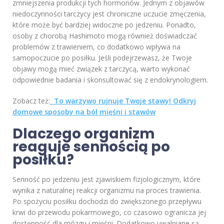
zmniejszenia produkcji tych hormonów. Jednym z objawów
niedoczynności tarczycy jest chroniczne uczucie zmęczenia,
które może być bardziej widoczne po jedzeniu. Ponadto,
osoby z chorobą Hashimoto mogą również doświadczać
problemów z trawieniem, co dodatkowo wpływa na
samopoczucie po posiłku. Jeśli podejrzewasz, że Twoje
objawy mogą mieć związek z tarczycą, warto wykonać
odpowiednie badania i skonsultować się z endokrynologiem.
Zobacz też:
To warzywo rujnuje Twoje stawy! Odkryj
domowe sposoby na ból mięśni i stawów
Dlaczego organizm
reaguje sennością po
posiłku?
Senność po jedzeniu jest zjawiskiem fizjologicznym, które
wynika z naturalnej reakcji organizmu na proces trawienia.
Po spożyciu posiłku dochodzi do zwiększonego przepływu
krwi do przewodu pokarmowego, co czasowo ogranicza jej
dostępność dla mózgu i mięśni. Dodatkowo uwalniane są