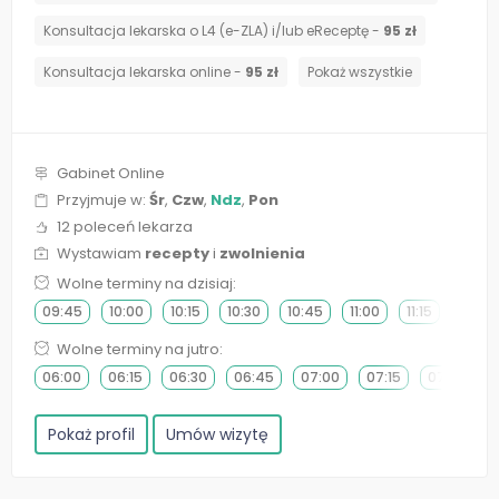
Konsultacja lekarska o L4 (e-ZLA) i/lub eReceptę -
95 zł
Konsultacja lekarska online -
95 zł
Pokaż wszystkie
Gabinet Online
Przyjmuje w:
Śr
,
Czw
,
Ndz
,
Pon
12 poleceń lekarza
Wystawiam
recepty
i
zwolnienia
Wolne terminy na dzisiaj:
09:45
10:00
10:15
10:30
10:45
11:00
11:15
11:30
Wolne terminy na jutro:
06:00
06:15
06:30
06:45
07:00
07:15
07:30
Pokaż profil
Umów wizytę