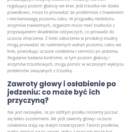
regulujący poziom glukozy we krwi. Jeśli trzustka nie działa
prawidłowo, może to prowadzić do problemów z trawieniem
i nierównowagą poziomu cukru. W przypadku niedoboru
enzymów trawiennych, organizm może mieć trudności z
przyswajaniem składników odżywczych, co prowadzi do
uczucia zmęczenia. Z kolei zaburzenia w produkcji insuliny
mogą prowadzić do nadmiernych wahań poziomu cukru we
krwi, powodując uczucie osłabienia i senności po jedzeniu.
Regularne badania kontrolne, w tym poziom glukozy i
enzymów trzustkowych, mogą pomóc w wczesnym wykryciu
problemów związanych z trzustką.
Zawroty głowy i osłabienie po
jedzeniu: co może być ich
przyczyną?
Nie jest niezwykłe, że po obfitym posiłku możemy poczuć
się lekko oszołomieni. Ale jeśli zawroty głowy i uczucie
osłabienia stają się stałym towarzyszem Twoich posiłków,
warto zwrócić na to uwagę. Jedną z przyczyn może być