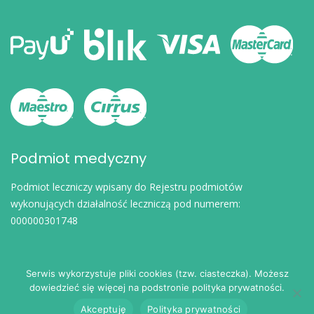
Podmiot medyczny
Podmiot leczniczy wpisany do Rejestru podmiotów
wykonujących działalność leczniczą pod numerem:
000000301748
Serwis wykorzystuje pliki cookies (tzw. ciasteczka). Możesz
dowiedzieć się więcej na podstronie polityka prywatności.
© 2024
eDoktorzy.pl
. Wszelkie prawa zastrzeżone.
Akceptuję
Polityka prywatności