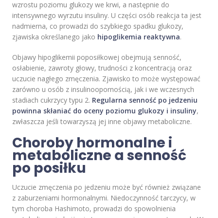
wzrostu poziomu glukozy we krwi, a następnie do
intensywnego wyrzutu insuliny. U części osób reakcja ta jest
nadmierna, co prowadzi do szybkiego spadku glukozy,
zjawiska określanego jako
hipoglikemia reaktywna
.
Objawy hipoglikemii poposiłkowej obejmują senność,
osłabienie, zawroty głowy, trudności z koncentracją oraz
uczucie nagłego zmęczenia. Zjawisko to może występować
zarówno u osób z insulinoopornością, jak i we wczesnych
stadiach cukrzycy typu 2.
Regularna senność po jedzeniu
powinna skłaniać do oceny poziomu glukozy i insuliny
,
zwłaszcza jeśli towarzyszą jej inne objawy metaboliczne.
Choroby hormonalne i
metaboliczne a senność
po posiłku
Uczucie zmęczenia po jedzeniu może być również związane
z zaburzeniami hormonalnymi. Niedoczynność tarczycy, w
tym choroba Hashimoto, prowadzi do spowolnienia