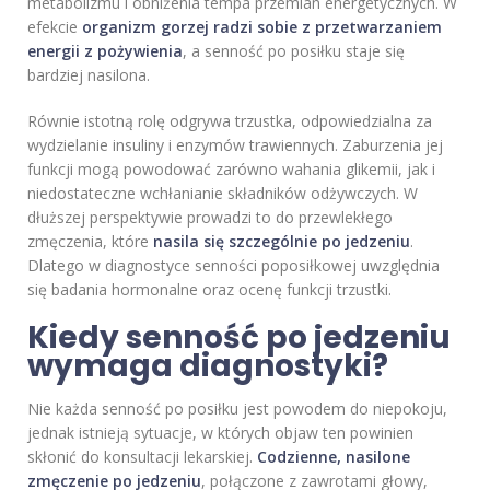
metabolizmu i obniżenia tempa przemian energetycznych. W
efekcie
organizm gorzej radzi sobie z przetwarzaniem
energii z pożywienia
, a senność po posiłku staje się
bardziej nasilona.
Równie istotną rolę odgrywa trzustka, odpowiedzialna za
wydzielanie insuliny i enzymów trawiennych. Zaburzenia jej
funkcji mogą powodować zarówno wahania glikemii, jak i
niedostateczne wchłanianie składników odżywczych. W
dłuższej perspektywie prowadzi to do przewlekłego
zmęczenia, które
nasila się szczególnie po jedzeniu
.
Dlatego w diagnostyce senności poposiłkowej uwzględnia
się badania hormonalne oraz ocenę funkcji trzustki.
Kiedy senność po jedzeniu
wymaga diagnostyki?
Nie każda senność po posiłku jest powodem do niepokoju,
jednak istnieją sytuacje, w których objaw ten powinien
skłonić do konsultacji lekarskiej.
Codzienne, nasilone
zmęczenie po jedzeniu
, połączone z zawrotami głowy,