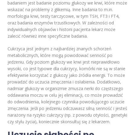
badaniem jest badanie poziomu glukozy we krwi, które może
wskazać na problemy z glikemią. Inne badania to m.in.
morfologia krwi, testy tarczycowe, w tym TSH, FT3 i FT4,
oraz badania enzymów trzustkowych. W zależności od
indywidualnych objawów i historii pacjenta lekarz może
zalecić również inne specyficzne badania.
Cukrzyca jest jednym z najbardziej znanych schorzeń
metabolicznych, które mogą powodować senność po
jedzeniu. Gdy poziom glukozy we krwi jest nieprawidłowo
wysoki, co jest typowe dla cukrzycy, komórki nie są w stanie
efektywnie korzystać z glukozy jako źródła energii. To może
prowadzić do uczucia zmęczenia i osłabienia. Dodatkowo,
nadmiar glukozy w organizmie zmusza nerki do częstszego
oddawania moczu w celu jej eliminacji, co może prowadzić
do odwodnienia, kolejnego czynnika powodującego uczucie
zmęczenia. Jeśli po jedzeniu odczuwasz silną senność i jesteś
narażony na ryzyko cukrzycy (np. z powodu otyłości, genetyki
czy stylu życia), koniecznie skonsultuj się z lekarzem.
Uczucie słabości po