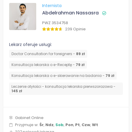
Internista
Abdelrahman Nassasra
PWZ 3534758
239 Opinie
Lekarz oferuje usługi:
Doctor Consultation for foreigners -
89 zł
Konsultacja lekarska o e-Receptę -
79 zł
Konsultacja lekarska o e-skierowanie na badania -
79 zł
Leczenie otyłości - konsultacja lekarska pierwszorazowa -
145 zł
Gabinet Online
Przyjmuje w:
Śr
,
Ndz
,
Sob
,
Pon
,
Pt
,
Czw
,
Wt
227 poleceń lekarza