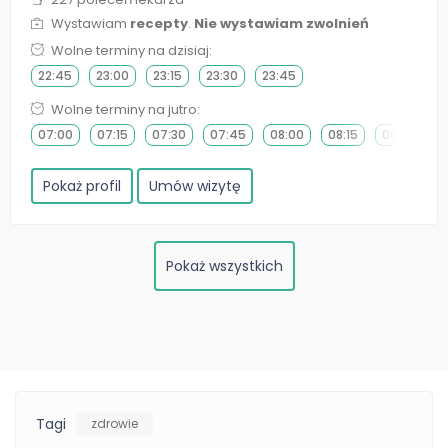
Wystawiam
recepty
.
Nie wystawiam zwolnień
Wolne terminy na dzisiaj:
22:45
23:00
23:15
23:30
23:45
Wolne terminy na jutro:
07:00
07:15
07:30
07:45
08:00
08:15
08:30
0
Pokaż profil
Umów wizytę
Pokaż wszystkich
Tagi
zdrowie