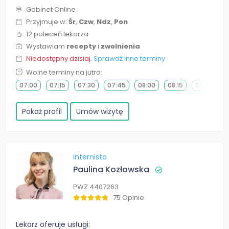
Gabinet Online
Przyjmuje w:
Śr
,
Czw
,
Ndz
,
Pon
12 poleceń lekarza
Wystawiam
recepty
i
zwolnienia
Niedostępny dzisiaj.
Sprawdź inne terminy
Wolne terminy na jutro:
07:00
07:15
07:30
07:45
08:00
08:15
08:30
0
Pokaż profil
Umów wizytę
Internista
Paulina Kozłowska
PWZ 4407263
75 Opinie
Lekarz oferuje usługi: