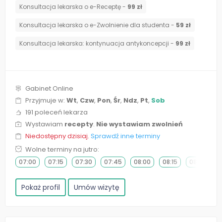
Konsultacja lekarska o e-Receptę -
99 zł
Konsultacja lekarska o e-Zwolnienie dla studenta -
59 zł
⁠Konsultacja lekarska: kontynuacja antykoncepcji -
99 zł
Gabinet Online
Przyjmuje w:
Wt
,
Czw
,
Pon
,
Śr
,
Ndz
,
Pt
,
Sob
191 poleceń lekarza
Wystawiam
recepty
.
Nie wystawiam zwolnień
Niedostępny dzisiaj.
Sprawdź inne terminy
Wolne terminy na jutro:
07:00
07:15
07:30
07:45
08:00
08:15
08:30
0
Pokaż profil
Umów wizytę