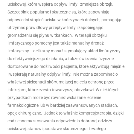
uciskowej, która wspiera odpływ limfy i zmniejsza obrzęk.
Szczególnie popularne i skuteczne są, które zapewniają
odpowiedni stopień ucisku w kończynach dolnych, pomagając
utrzymać prawidłowy przepływ limfy i zapobiegając
gromadzeniu się płynu w tkankach.
W terapii obrzęku
limfatycznego pomocny jest także manualny drenaż
limfatyczny— delikatny masaż stymulujący układ limfatyczny
do efektywniejszego działania, a także ćwiczenia fizyczne
dostosowane do możliwości pacjenta, które aktywizują mięśnie
i wspierają naturalny odpływ limfy.
Nie można zapominać o
właściwej pielęgnacji skóry, mającej na celu ochronę przed
infekcjami, które często towarzyszą obrzękowi. W niektórych
przypadkach może być również wskazane leczenie
farmakologiczne lub w bardziej zaawansowanych stadiach,
opcje chirurgiczne.
Jednak to właśnie
kompresjoterapia
, dzięki
codziennemu stosowaniu odpowiednio dobranej odzieży
uciskowej, stanowi podstawę skutecznego i trwałego