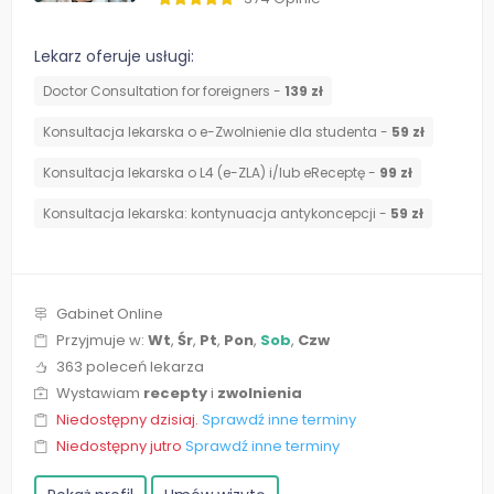
Lekarz oferuje usługi:
Doctor Consultation for foreigners -
139 zł
Konsultacja lekarska o e-Zwolnienie dla studenta -
59 zł
Konsultacja lekarska o L4 (e-ZLA) i/lub eReceptę -
99 zł
⁠Konsultacja lekarska: kontynuacja antykoncepcji -
59 zł
Gabinet Online
Przyjmuje w:
Wt
,
Śr
,
Pt
,
Pon
,
Sob
,
Czw
363 poleceń lekarza
Wystawiam
recepty
i
zwolnienia
Niedostępny dzisiaj.
Sprawdź inne terminy
Niedostępny jutro
Sprawdź inne terminy