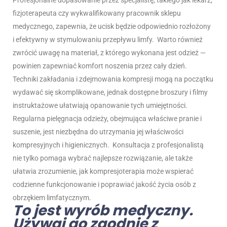
Profesjonalne dopasowanie przez specjalistę, takiego jak lekarz,
fizjoterapeuta czy wykwalifikowany pracownik sklepu
medycznego, zapewnia, że ucisk będzie odpowiednio rozłożony
i efektywny w stymulowaniu przepływu limfy.
Warto również
zwrócić uwagę na materiał, z którego wykonana jest odzież —
powinien zapewniać komfort noszenia przez cały dzień.
Techniki zakładania i zdejmowania kompresji mogą na początku
wydawać się skomplikowane, jednak dostępne broszury i filmy
instruktażowe ułatwiają opanowanie tych umiejętności.
Regularna pielęgnacja odzieży, obejmująca właściwe pranie i
suszenie, jest niezbędna do utrzymania jej właściwości
kompresyjnych i higienicznych.
Konsultacja z profesjonalistą
nie tylko pomaga wybrać najlepsze rozwiązanie, ale także
ułatwia zrozumienie, jak kompresjoterapia może wspierać
codzienne funkcjonowanie i poprawiać jakość życia osób z
obrzękiem limfatycznym.
To jest wyrób medyczny.
Używaj go zgodnie z