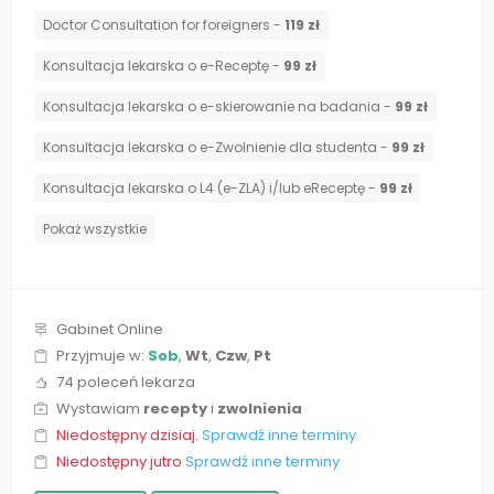
Doctor Consultation for foreigners -
119 zł
Konsultacja lekarska o e-Receptę -
99 zł
Konsultacja lekarska o e-skierowanie na badania -
99 zł
Konsultacja lekarska o e-Zwolnienie dla studenta -
99 zł
Konsultacja lekarska o L4 (e-ZLA) i/lub eReceptę -
99 zł
Pokaż wszystkie
Gabinet Online
Przyjmuje w:
Sob
,
Wt
,
Czw
,
Pt
74 poleceń lekarza
Wystawiam
recepty
i
zwolnienia
Niedostępny dzisiaj.
Sprawdź inne terminy
Niedostępny jutro
Sprawdź inne terminy