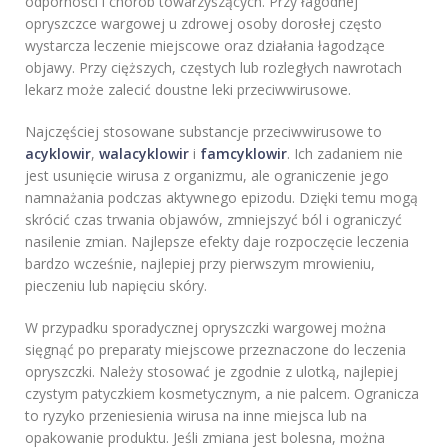
odporności i chorób towarzyszących. Przy łagodnej
opryszczce wargowej u zdrowej osoby dorosłej często
wystarcza leczenie miejscowe oraz działania łagodzące
objawy. Przy cięższych, częstych lub rozległych nawrotach
lekarz może zalecić doustne leki przeciwwirusowe.
Najczęściej stosowane substancje przeciwwirusowe to
acyklowir
,
walacyklowir
i
famcyklowir
. Ich zadaniem nie
jest usunięcie wirusa z organizmu, ale ograniczenie jego
namnażania podczas aktywnego epizodu. Dzięki temu mogą
skrócić czas trwania objawów, zmniejszyć ból i ograniczyć
nasilenie zmian. Najlepsze efekty daje rozpoczęcie leczenia
bardzo wcześnie, najlepiej przy pierwszym mrowieniu,
pieczeniu lub napięciu skóry.
W przypadku sporadycznej opryszczki wargowej można
sięgnąć po preparaty miejscowe przeznaczone do leczenia
opryszczki. Należy stosować je zgodnie z ulotką, najlepiej
czystym patyczkiem kosmetycznym, a nie palcem. Ogranicza
to ryzyko przeniesienia wirusa na inne miejsca lub na
opakowanie produktu. Jeśli zmiana jest bolesna, można