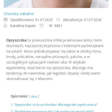
Choroby zakaźne
Opublikowano: 01.07.2025
Aktualizacja: 01.07.2026
Karolina Kopeć
8861
Opryszczka
to powszechna infekcja wirusowa skóry i błon
śluzowych, najczęściej kojarzona z bolesnymi pęcherzykami
na ustach. Może jednak pojawiać się także w okolicy nosa,
brody, policzków, narządów płciowych, palców, a w
szczególnych sytuacjach również oka. W artykule
wyjaśniamy, skąd bierze się opryszczka, dlaczego ma
tendencję do nawrotów, jak łagodzić objawy i kiedy warto
skonsultować się z lekarzem.
Spis treści
Ukryj
1.
Opryszczka: co to za choroba i dlaczego tak często wraca?
2.
Skąd bierze się opryszczka i jak można się zarazić HSV?