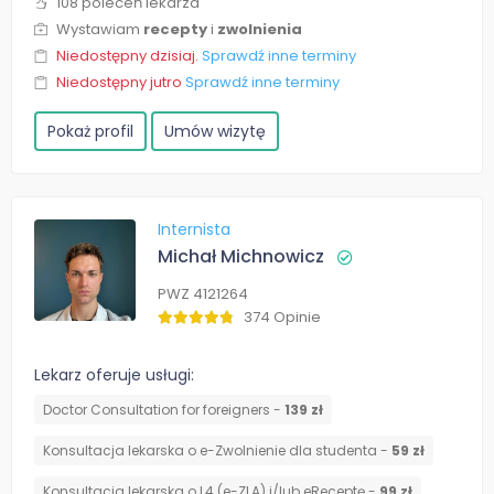
108 poleceń lekarza
Wystawiam
recepty
i
zwolnienia
Niedostępny dzisiaj.
Sprawdź inne terminy
Niedostępny jutro
Sprawdź inne terminy
Pokaż profil
Umów wizytę
Internista
Michał Michnowicz
PWZ 4121264
374 Opinie
Lekarz oferuje usługi:
Doctor Consultation for foreigners -
139 zł
Konsultacja lekarska o e-Zwolnienie dla studenta -
59 zł
Konsultacja lekarska o L4 (e-ZLA) i/lub eReceptę -
99 zł