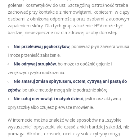
golenia i kosmetyków do ust. Szczególną ostrożność trzeba
zachować przy kontakcie z niemowlętami, kobietami w ciąży,
osobami z obniżoną odpornością oraz osobami z atopowym
zapaleniem skóry. Dla tych grup zakażenie HSV może być
bardziej niebezpieczne niż dla zdrowej osoby dorosłej.
Nie przekłuwaj pęcherzyków
, ponieważ płyn zawiera wirusa
i może przenieść zakażenie.
Nie odrywaj strupków
, bo może to opóźnić gojenie i
zwiększyć ryzyko nadkażenia.
Nie smaruj zmian spirytusem, octem, cytryną ani pastą do
zębów
, bo takie metody mogą silnie podrażnić skórę.
Nie całuj niemowląt i małych dzieci
, jeśli masz aktywną
opryszczkę albo czujesz pierwsze mrowienie.
W internecie można znaleźć wiele sposobów na „szybkie
wysuszenie” opryszczki, ale część z nich bardziej szkodzi, niż
pomaga. Alkohol, czosnek, ocet czy sok z cytryny mogą