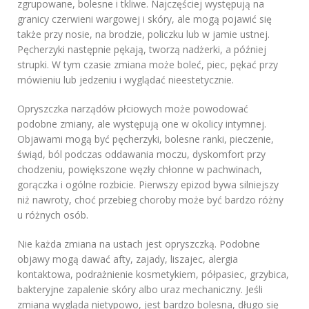
zgrupowane, bolesne i tkliwe. Najczęściej występują na
granicy czerwieni wargowej i skóry, ale mogą pojawić się
także przy nosie, na brodzie, policzku lub w jamie ustnej.
Pęcherzyki następnie pękają, tworzą nadżerki, a później
strupki. W tym czasie zmiana może boleć, piec, pękać przy
mówieniu lub jedzeniu i wyglądać nieestetycznie.
Opryszczka narządów płciowych może powodować
podobne zmiany, ale występują one w okolicy intymnej.
Objawami mogą być pęcherzyki, bolesne ranki, pieczenie,
świąd, ból podczas oddawania moczu, dyskomfort przy
chodzeniu, powiększone węzły chłonne w pachwinach,
gorączka i ogólne rozbicie. Pierwszy epizod bywa silniejszy
niż nawroty, choć przebieg choroby może być bardzo różny
u różnych osób.
Nie każda zmiana na ustach jest opryszczką. Podobne
objawy mogą dawać afty, zajady, liszajec, alergia
kontaktowa, podrażnienie kosmetykiem, półpasiec, grzybica,
bakteryjne zapalenie skóry albo uraz mechaniczny. Jeśli
zmiana wygląda nietypowo, jest bardzo bolesna, długo się