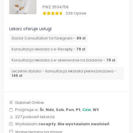
PWZ 3534758
239 Opinie
Lekarz oferuje usługi:
Doctor Consultation for foreigners -
89 zł
Konsultacja lekarska o e-Receptę -
79 zł
Konsultacja lekarska o e-skierowanie na badania -
79 zł
Leczenie otyłości - konsultacja lekarska pierwszorazowa -
145 zł
Gabinet Online
Przyjmuje w:
Śr
,
Ndz
,
Sob
,
Pon
,
Pt
,
Czw
,
Wt
227 poleceń lekarza
Wystawiam
recepty
.
Nie wystawiam zwolnień
Wolne terminy na dzisiaj: