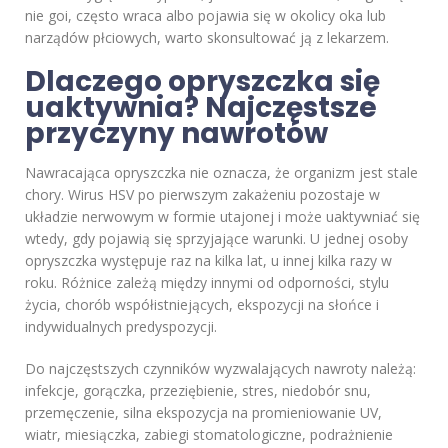
nie goi, często wraca albo pojawia się w okolicy oka lub
narządów płciowych, warto skonsultować ją z lekarzem.
Dlaczego opryszczka się
uaktywnia? Najczęstsze
przyczyny nawrotów
Nawracająca opryszczka nie oznacza, że organizm jest stale
chory. Wirus HSV po pierwszym zakażeniu pozostaje w
układzie nerwowym w formie utajonej i może uaktywniać się
wtedy, gdy pojawią się sprzyjające warunki. U jednej osoby
opryszczka występuje raz na kilka lat, u innej kilka razy w
roku. Różnice zależą między innymi od odporności, stylu
życia, chorób współistniejących, ekspozycji na słońce i
indywidualnych predyspozycji.
Do najczęstszych czynników wyzwalających nawroty należą:
infekcje, gorączka, przeziębienie, stres, niedobór snu,
przemęczenie, silna ekspozycja na promieniowanie UV,
wiatr, miesiączka, zabiegi stomatologiczne, podrażnienie