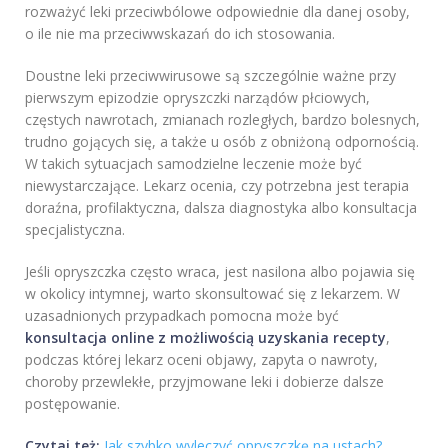
rozważyć leki przeciwbólowe odpowiednie dla danej osoby,
o ile nie ma przeciwwskazań do ich stosowania.
Doustne leki przeciwwirusowe są szczególnie ważne przy
pierwszym epizodzie opryszczki narządów płciowych,
częstych nawrotach, zmianach rozległych, bardzo bolesnych,
trudno gojących się, a także u osób z obniżoną odpornością.
W takich sytuacjach samodzielne leczenie może być
niewystarczające. Lekarz ocenia, czy potrzebna jest terapia
doraźna, profilaktyczna, dalsza diagnostyka albo konsultacja
specjalistyczna.
Jeśli opryszczka często wraca, jest nasilona albo pojawia się
w okolicy intymnej, warto skonsultować się z lekarzem. W
uzasadnionych przypadkach pomocna może być
konsultacja online z możliwością uzyskania recepty
,
podczas której lekarz oceni objawy, zapyta o nawroty,
choroby przewlekłe, przyjmowane leki i dobierze dalsze
postępowanie.
Czytaj też:
Jak szybko wyleczyć opryszczkę na ustach?