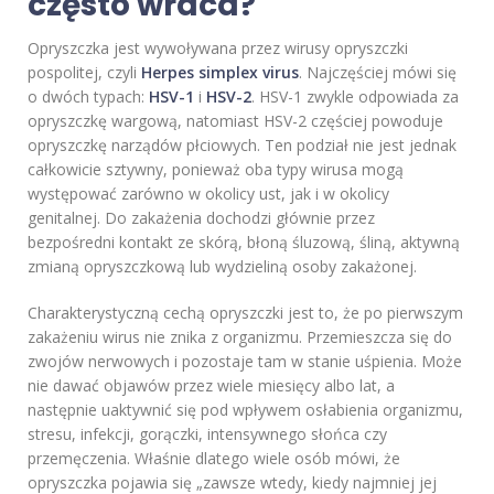
często wraca?
Opryszczka jest wywoływana przez wirusy opryszczki
pospolitej, czyli
Herpes simplex virus
. Najczęściej mówi się
o dwóch typach:
HSV-1
i
HSV-2
. HSV-1 zwykle odpowiada za
opryszczkę wargową, natomiast HSV-2 częściej powoduje
opryszczkę narządów płciowych. Ten podział nie jest jednak
całkowicie sztywny, ponieważ oba typy wirusa mogą
występować zarówno w okolicy ust, jak i w okolicy
genitalnej. Do zakażenia dochodzi głównie przez
bezpośredni kontakt ze skórą, błoną śluzową, śliną, aktywną
zmianą opryszczkową lub wydzieliną osoby zakażonej.
Charakterystyczną cechą opryszczki jest to, że po pierwszym
zakażeniu wirus nie znika z organizmu. Przemieszcza się do
zwojów nerwowych i pozostaje tam w stanie uśpienia. Może
nie dawać objawów przez wiele miesięcy albo lat, a
następnie uaktywnić się pod wpływem osłabienia organizmu,
stresu, infekcji, gorączki, intensywnego słońca czy
przemęczenia. Właśnie dlatego wiele osób mówi, że
opryszczka pojawia się „zawsze wtedy, kiedy najmniej jej