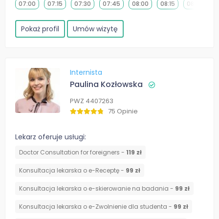
07:00
07:15
07:30
07:45
08:00
08:15
08:30
0
Pokaż profil
Umów wizytę
Internista
Paulina Kozłowska
PWZ 4407263
75 Opinie
Lekarz oferuje usługi:
Doctor Consultation for foreigners -
119 zł
Konsultacja lekarska o e-Receptę -
99 zł
Konsultacja lekarska o e-skierowanie na badania -
99 zł
Konsultacja lekarska o e-Zwolnienie dla studenta -
99 zł