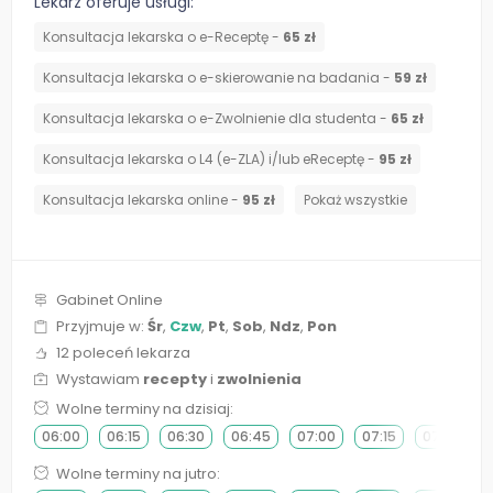
Lekarz oferuje usługi:
Konsultacja lekarska o e-Receptę -
65 zł
Konsultacja lekarska o e-skierowanie na badania -
59 zł
Konsultacja lekarska o e-Zwolnienie dla studenta -
65 zł
Konsultacja lekarska o L4 (e-ZLA) i/lub eReceptę -
95 zł
Konsultacja lekarska online -
95 zł
Pokaż wszystkie
Gabinet Online
Przyjmuje w:
Śr
,
Czw
,
Pt
,
Sob
,
Ndz
,
Pon
12 poleceń lekarza
Wystawiam
recepty
i
zwolnienia
Wolne terminy na dzisiaj:
06:00
06:15
06:30
06:45
07:00
07:15
07:30
Wolne terminy na jutro: