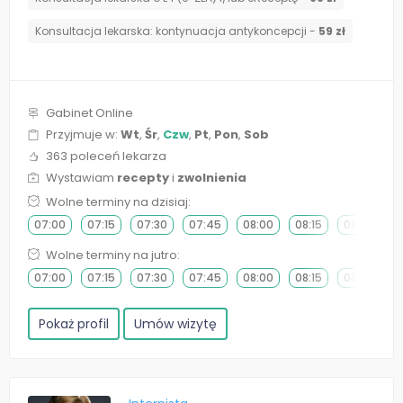
⁠Konsultacja lekarska: kontynuacja antykoncepcji -
59 zł
Gabinet Online
Przyjmuje w:
Wt
,
Śr
,
Czw
,
Pt
,
Pon
,
Sob
363 poleceń lekarza
Wystawiam
recepty
i
zwolnienia
Wolne terminy na dzisiaj:
07:00
07:15
07:30
07:45
08:00
08:15
08:30
0
Wolne terminy na jutro:
07:00
07:15
07:30
07:45
08:00
08:15
08:30
0
Pokaż profil
Umów wizytę