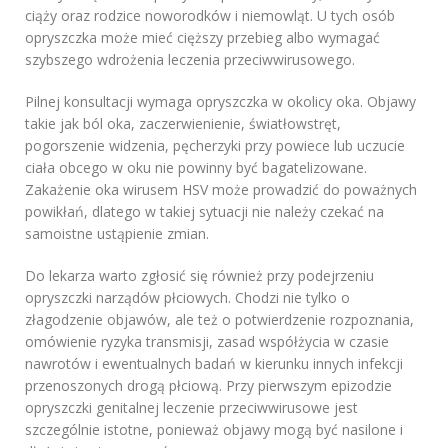
ciąży oraz rodzice noworodków i niemowląt. U tych osób
opryszczka może mieć cięższy przebieg albo wymagać
szybszego wdrożenia leczenia przeciwwirusowego.
Pilnej konsultacji wymaga opryszczka w okolicy oka. Objawy
takie jak ból oka, zaczerwienienie, światłowstręt,
pogorszenie widzenia, pęcherzyki przy powiece lub uczucie
ciała obcego w oku nie powinny być bagatelizowane.
Zakażenie oka wirusem HSV może prowadzić do poważnych
powikłań, dlatego w takiej sytuacji nie należy czekać na
samoistne ustąpienie zmian.
Do lekarza warto zgłosić się również przy podejrzeniu
opryszczki narządów płciowych. Chodzi nie tylko o
złagodzenie objawów, ale też o potwierdzenie rozpoznania,
omówienie ryzyka transmisji, zasad współżycia w czasie
nawrotów i ewentualnych badań w kierunku innych infekcji
przenoszonych drogą płciową. Przy pierwszym epizodzie
opryszczki genitalnej leczenie przeciwwirusowe jest
szczególnie istotne, ponieważ objawy mogą być nasilone i