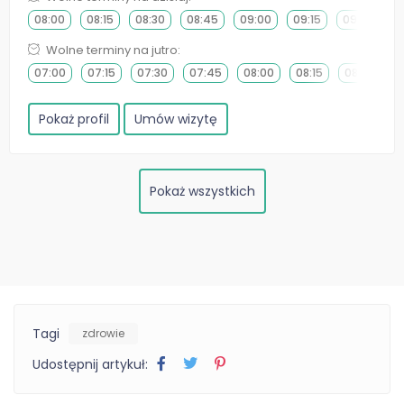
08:00
08:15
08:30
08:45
09:00
09:15
09:30
0
Wolne terminy na jutro:
07:00
07:15
07:30
07:45
08:00
08:15
08:30
0
Pokaż profil
Umów wizytę
Pokaż wszystkich
Tagi
zdrowie
Udostępnij artykuł: