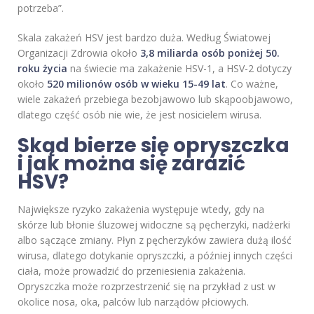
potrzeba”.
Skala zakażeń HSV jest bardzo duża. Według Światowej
Organizacji Zdrowia około
3,8 miliarda osób poniżej 50.
roku życia
na świecie ma zakażenie HSV-1, a HSV-2 dotyczy
około
520 milionów osób w wieku 15-49 lat
. Co ważne,
wiele zakażeń przebiega bezobjawowo lub skąpoobjawowo,
dlatego część osób nie wie, że jest nosicielem wirusa.
Skąd bierze się opryszczka
i jak można się zarazić
HSV?
Największe ryzyko zakażenia występuje wtedy, gdy na
skórze lub błonie śluzowej widoczne są pęcherzyki, nadżerki
albo sączące zmiany. Płyn z pęcherzyków zawiera dużą ilość
wirusa, dlatego dotykanie opryszczki, a później innych części
ciała, może prowadzić do przeniesienia zakażenia.
Opryszczka może rozprzestrzenić się na przykład z ust w
okolice nosa, oka, palców lub narządów płciowych.