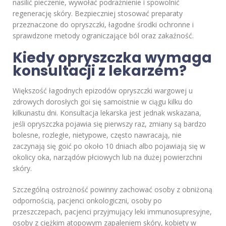
nasilić pieczenie, wywołać podrażnienie i spowolnić
regenerację skóry. Bezpieczniej stosować preparaty
przeznaczone do opryszczki, łagodne środki ochronne i
sprawdzone metody ograniczające ból oraz zakaźność.
Kiedy opryszczka wymaga
konsultacji z lekarzem?
Większość łagodnych epizodów opryszczki wargowej u
zdrowych dorosłych goi się samoistnie w ciągu kilku do
kilkunastu dni. Konsultacja lekarska jest jednak wskazana,
jeśli opryszczka pojawia się pierwszy raz, zmiany są bardzo
bolesne, rozległe, nietypowe, często nawracają, nie
zaczynają się goić po około 10 dniach albo pojawiają się w
okolicy oka, narządów płciowych lub na dużej powierzchni
skóry.
Szczególną ostrożność powinny zachować osoby z obniżoną
odpornością, pacjenci onkologiczni, osoby po
przeszczepach, pacjenci przyjmujący leki immunosupresyjne,
osoby z ciężkim atopowym zapaleniem skóry, kobiety w