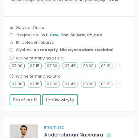
Gabinet Online
Przyjmuje w:
Wt
,
Czw
,
Pon
,
Śr
,
Ndz
,
Pt
,
Sob
191 poleceń lekarza
Wystawiam
recepty
.
Nie wystawiam zwolnień
Wolne terminy na dzisiaj:
07:00
07:15
07:30
07:45
08:00
08:15
08:30
0
Wolne terminy na jutro:
07:00
07:15
07:30
07:45
08:00
08:15
08:30
0
Pokaż profil
Umów wizytę
Internista
Abdelrahman Nassasra