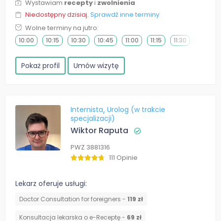
Wystawiam
recepty
i
zwolnienia
Niedostępny dzisiaj.
Sprawdź inne terminy
Wolne terminy na jutro:
10:00
10:15
10:30
10:45
11:00
11:15
11:30
11:45
Pokaż profil
Umów wizytę
Internista
Urolog (w trakcie
specjalizacji)
Wiktor Raputa
PWZ 3881316
111 Opinie
Lekarz oferuje usługi:
Doctor Consultation for foreigners -
119 zł
Konsultacja lekarska o e-Receptę -
69 zł