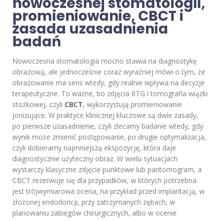
nowoczesnej stomatologii,
promieniowanie, CBCT i
zasada uzasadnienia
badań
Nowoczesna stomatologia mocno stawia na diagnostykę
obrazową, ale jednocześnie coraz wyraźniej mówi o tym, że
obrazowanie ma sens wtedy, gdy realnie wpływa na decyzje
terapeutyczne. To ważne, bo zdjęcia RTG i tomografia wiązki
stożkowej, czyli
CBCT
, wykorzystują promieniowanie
jonizujące. W praktyce klinicznej kluczowe są dwie zasady,
po pierwsze uzasadnienie, czyli zlecamy badanie wtedy, gdy
wynik może zmienić postępowanie, po drugie optymalizacja,
czyli dobieramy najmniejszą ekspozycję, która daje
diagnostycznie użyteczny obraz. W wielu sytuacjach
wystarczy klasyczne zdjęcie punktowe lub pantomogram, a
CBCT rezerwuje się dla przypadków, w których potrzebna
jest trójwymiarowa ocena, na przykład przed implantacją, w
złożonej endodoncji, przy zatrzymanych zębach, w
planowaniu zabiegów chirurgicznych, albo w ocenie