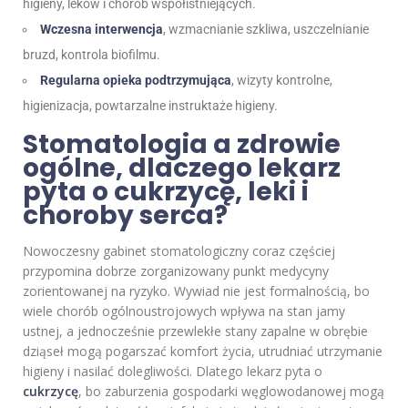
higieny, leków i chorób współistniejących.
Wczesna interwencja
, wzmacnianie szkliwa, uszczelnianie
bruzd, kontrola biofilmu.
Regularna opieka podtrzymująca
, wizyty kontrolne,
higienizacja, powtarzalne instruktaże higieny.
Stomatologia a zdrowie
ogólne, dlaczego lekarz
pyta o cukrzycę, leki i
choroby serca?
Nowoczesny gabinet stomatologiczny coraz częściej
przypomina dobrze zorganizowany punkt medycyny
zorientowanej na ryzyko. Wywiad nie jest formalnością, bo
wiele chorób ogólnoustrojowych wpływa na stan jamy
ustnej, a jednocześnie przewlekłe stany zapalne w obrębie
dziąseł mogą pogarszać komfort życia, utrudniać utrzymanie
higieny i nasilać dolegliwości. Dlatego lekarz pyta o
cukrzycę
, bo zaburzenia gospodarki węglowodanowej mogą