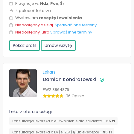
Przyjmuje w:
Ndz
,
Pon
,
Śr
4 poleceń lekarza
Wystawiam
recepty
i
zwolnienia
Niedostępny dzisiaj.
Sprawdź inne terminy
Niedostępny jutro
Sprawdź inne terminy
Pokaż profil
Umów wizytę
Lekarz
Damian Kondratowski
PWZ 3864876
76 Opinie
Lekarz oferuje usługi:
Konsultacja lekarska o e-Zwolnienie dla studenta -
65 zł
Konsultacja lekarska o L4 (e-ZLA) i/lub eReceptę -
95 zł