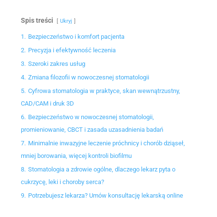
Spis treści
Ukryj
1.
Bezpieczeństwo i komfort pacjenta
2.
Precyzja i efektywność leczenia
3.
Szeroki zakres usług
4.
Zmiana filozofii w nowoczesnej stomatologii
5.
Cyfrowa stomatologia w praktyce, skan wewnątrzustny,
CAD/CAM i druk 3D
6.
Bezpieczeństwo w nowoczesnej stomatologii,
promieniowanie, CBCT i zasada uzasadnienia badań
7.
Minimalnie inwazyjne leczenie próchnicy i chorób dziąseł,
mniej borowania, więcej kontroli biofilmu
8.
Stomatologia a zdrowie ogólne, dlaczego lekarz pyta o
cukrzycę, leki i choroby serca?
9.
Potrzebujesz lekarza? Umów konsultację lekarską online