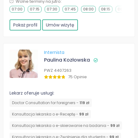
Wolne terminy na jutro:
07:00
07:15
07:30
07:45
08:00
08:15
08:30
0
Pokaż profil
Umów wizytę
Internista
Paulina Kozłowska
PWZ 4407263
75 Opinie
Lekarz oferuje usługi:
Doctor Consultation for foreigners -
119 zł
Konsultacja lekarska o e-Receptę -
99 zł
Konsultacja lekarska o e-skierowanie na badania -
99 zł
Konsultacja lekarska o e-Zwolnienie dla studenta -
99 zł