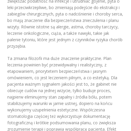
zwiększać podatność na infekcje i utrudniać gojenie, pyta o
leki przeciwkrzepliwe, bo zmieniają podejście do ekstrakcji i
zabiegów chirurgicznych, pyta o nadciśnienie i choroby serca,
bo mają znaczenie dla bezpieczeństwa znieczulenia i planu
wizyty. Równie istotne są alergie, astma, choroby tarczycy,
leczenie onkologiczne, ciąża, a także nawyki, takie jak
palenie tytoniu, które jest jednym z czynników ryzyka chorób
przyzębia.
Ta zmiana filozofii ma duże znaczenie praktyczne. Plan
leczenia powinien być przewidywalny i realistyczny, z
etapowaniem, priorytetem bezpieczeństwa i jasnym
omówieniem, co jest leczeniem pilnym, a co estetyką. Dla
pacjenta ważnym sygnałem jakości jest to, że gabinet nie
obiecuje cudów na jednej wizycie, tylko buduje proces,
najpierw eliminujemy stan zapalny i źródła bólu, potem
stabilizujemy warunki w jamie ustnej, dopiero na końcu
wykonujemy uzupełnienia estetyczne. Współczesna
stomatologia częściej też wykorzystuje dokumentację
fotograficzną i krótkie podsumowania planu, co zwiększa
zrozumienie terapii i poprawia współpracę pacjenta. Efekt