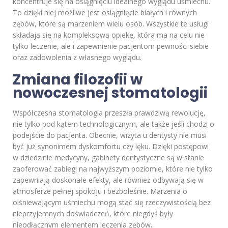
koncentruje się na osiągnięciu idealnego wyglądu uśmiechu.
To dzięki niej możliwe jest osiągnięcie białych i równych
zębów, które są marzeniem wielu osób. Wszystkie te usługi
składają się na kompleksową opiekę, która ma na celu nie
tylko leczenie, ale i zapewnienie pacjentom pewności siebie
oraz zadowolenia z własnego wyglądu.
Zmiana filozofii w
nowoczesnej stomatologii
Współczesna stomatologia przeszła prawdziwą rewolucję,
nie tylko pod kątem technologicznym, ale także jeśli chodzi o
podejście do pacjenta. Obecnie, wizyta u dentysty nie musi
być już synonimem dyskomfortu czy lęku. Dzięki postępowi
w dziedzinie medycyny, gabinety dentystyczne są w stanie
zaoferować zabiegi na najwyższym poziomie, które nie tylko
zapewniają doskonałe efekty, ale również odbywają się w
atmosferze pełnej spokoju i bezboleśnie. Marzenia o
olśniewającym uśmiechu mogą stać się rzeczywistością bez
nieprzyjemnych doświadczeń, które niegdyś były
nieodłącznym elementem leczenia zębów.