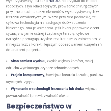
wykorzystywany jest też
druk 3D
, na przykład do modeli
roboczych, szyn relaksacyjnych, prowadnic chirurgicznych
przy implantach, a także elementów wykorzystywanych w
leczeniu ortodontycznym. Warto przy tym podkreślić, że
cyfrowa technologia nie zastępuje doświadczenia
klinicznego, ona je wzmacnia. Jeśli lekarz poprawnie oceni
sytuację w jamie ustnej i zaplanuje terapię, cyfrowe
narzędzia pomagają uzyskać rezultat bliższy założeniom, z
mniejszą liczbą korekt i lepszym dopasowaniem uzupełnień
do anatomii pacjenta.
Skan zamiast wycisku
, zwykle większy komfort, mniej
odruchu wymiotnego, szybsze zebranie danych.
Projekt komputerowy
, łatwiejsza kontrola kształtu, punktów
stycznych i zgryzu.
Wykonanie w technologii frezowania lub druku
, większa
powtarzalność i przewidywalność efektu.
Bezpieczeństwo w