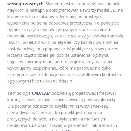
wewnątrzustnych
. Skaner rejestruje obraz zębów i tkanek
miękkich, a następnie oprogramowanie tworzy model 3D, na
którym można zaplanować leczenie, od prostego
wypełnienia po pełną odbudowę protetyczną. To podejście
ogranicza ryzyko błędów związanych z odkształceniem
materiału wyciskowego, skraca czas wizyty i ułatwia kontrolę
jakości, bo lekarz widzi na ekranie, czy każda powierzchnia
została uchwycona poprawnie. W praktyce cyfrowy proces
leczenia często działa jak dobrze ustawiona logistyka,
najpierw zbieramy dane, potem projektujemy, na końcu
wykonujemy uzupełnienie, które ma pasować nie tylko
estetycznie, ale też funkcjonalnie, z prawidłowym kontaktem
zgryzowym i bez ucisku na dziąsło.
Technologie
CAD/CAM
pozwalają projektować i frezować
korony, licówki, onlaye i inlaye z wysoką powtarzalnością.
Dla pacjenta oznacza to zwykle mniej wizyt i większą
przewidywalność efektu, bo projekt jest oparty na
precyzyjnych danych, a nie wyłącznie na manualnym
modelowaniu. Coraz częściej w gabinetach i laboratoriach