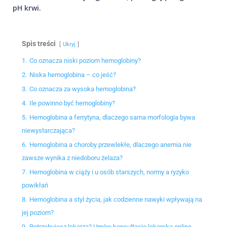
pH krwi.
Spis treści
Ukryj
1.
Co oznacza niski poziom hemoglobiny?
2.
Niska hemoglobina – co jeść?
3.
Co oznacza za wysoka hemoglobina?
4.
Ile powinno być hemoglobiny?
5.
Hemoglobina a ferrytyna, dlaczego sama morfologia bywa
niewystarczająca?
6.
Hemoglobina a choroby przewlekłe, dlaczego anemia nie
zawsze wynika z niedoboru żelaza?
7.
Hemoglobina w ciąży i u osób starszych, normy a ryzyko
powikłań
8.
Hemoglobina a styl życia, jak codzienne nawyki wpływają na
jej poziom?
9.
Potrzebujesz lekarza? Umów konsultację lekarską online