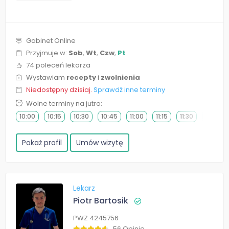
Gabinet Online
Przyjmuje w:
Sob
,
Wt
,
Czw
,
Pt
74 poleceń lekarza
Wystawiam
recepty
i
zwolnienia
Niedostępny dzisiaj.
Sprawdź inne terminy
Wolne terminy na jutro:
10:00
10:15
10:30
10:45
11:00
11:15
11:30
11:45
Pokaż profil
Umów wizytę
Lekarz
Piotr Bartosik
PWZ 4245756
56 Opinie