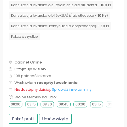
Konsultacja lekarska o e-Zwolnienie dla studenta -
109 zł
Konsultacja lekarska o L4 (e-ZLA) i/lub eReceptę -
109 zł
⁠Konsultacja lekarska: kontynuacja antykoncepcji -
69 zł
Pokaż wszystkie
Gabinet Online
Przyjmuje w:
Sob
108 poleceń lekarza
Wystawiam
recepty
i
zwolnienia
Niedostępny dzisiaj.
Sprawdź inne terminy
Wolne terminy na jutro:
08:00
08:15
08:30
08:45
09:00
09:15
09:30
0
Pokaż profil
Umów wizytę