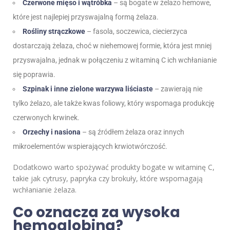
Czerwone mięso i wątróbka
– są bogate w żelazo hemowe,
które jest najlepiej przyswajalną formą żelaza.
Rośliny strączkowe
– fasola, soczewica, ciecierzyca
dostarczają żelaza, choć w niehemowej formie, która jest mniej
przyswajalna, jednak w połączeniu z witaminą C ich wchłanianie
się poprawia.
Szpinak i inne zielone warzywa liściaste
– zawierają nie
tylko żelazo, ale także kwas foliowy, który wspomaga produkcję
czerwonych krwinek.
Orzechy i nasiona
– są źródłem żelaza oraz innych
mikroelementów wspierających krwiotwórczość.
Dodatkowo warto spożywać produkty bogate w witaminę C,
takie jak cytrusy, papryka czy brokuły, które wspomagają
wchłanianie żelaza.
Co oznacza za wysoka
hemoglobina?