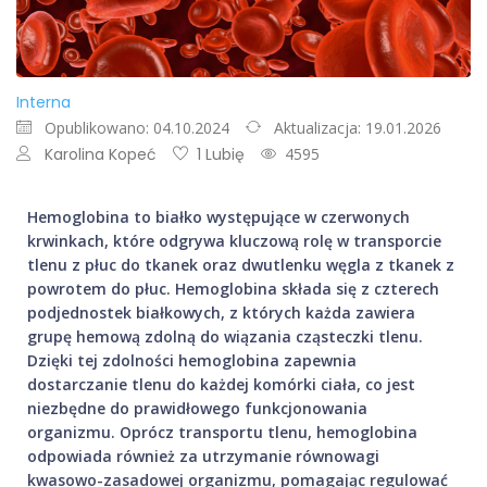
Interna
Opublikowano: 04.10.2024
Aktualizacja: 19.01.2026
Karolina Kopeć
1 Lubię
4595
Hemoglobina to białko występujące w czerwonych
krwinkach, które odgrywa kluczową rolę w transporcie
tlenu z płuc do tkanek oraz dwutlenku węgla z tkanek z
powrotem do płuc. Hemoglobina składa się z czterech
podjednostek białkowych, z których każda zawiera
grupę hemową zdolną do wiązania cząsteczki tlenu.
Dzięki tej zdolności hemoglobina zapewnia
dostarczanie tlenu do każdej komórki ciała, co jest
niezbędne do prawidłowego funkcjonowania
organizmu.
Oprócz transportu tlenu, hemoglobina
odpowiada również za utrzymanie równowagi
kwasowo-zasadowej organizmu, pomagając regulować