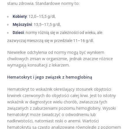
stanu zdrowia. Standardowe normy to:
Kobiety
: 12,0–15,5 g/dl,
Mężczyźni
: 13,5–17,5 g/dl,
Dzieci
: normy różnią się w zależności od wieku, ale
zazwyczaj mieszczą się w przedziale 11–16 g/dl.
Niewielkie odchylenia od normy mogą być wynikiem
chwilowych zmian w organizmie, jednak znaczne różnice
wymagają konsultacji z lekarzem.
Hematokryt i jego związek z hemoglobiną
Hematokryt to wskaźnik określający stosunek objętości
krwinek czerwonych do objętości całej krwi. Jest to istotny
wskaźnik w diagnostyce wielu chorób, zwłaszcza tych
związanych z zaburzeniami poziomu hemoglobiny. Wysoki
hematokryt może świadczyć o odwodnieniu lub
nadkrwistości, natomiast niski o anemii. Wartości
hematokrytu są często analizowane równolegle z poziomem