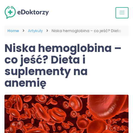
Home
Artykuły
Niska hemoglobina – co jeść? Dieta i su
Niska hemoglobina –
co jeść? Dieta i
suplementy na
anemię