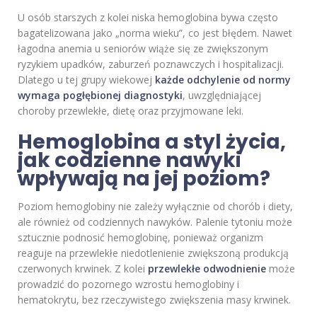
U osób starszych z kolei niska hemoglobina bywa często
bagatelizowana jako „norma wieku”, co jest błędem. Nawet
łagodna anemia u seniorów wiąże się ze zwiększonym
ryzykiem upadków, zaburzeń poznawczych i hospitalizacji.
Dlatego u tej grupy wiekowej
każde odchylenie od normy
wymaga pogłębionej diagnostyki
, uwzględniającej
choroby przewlekłe, dietę oraz przyjmowane leki.
Hemoglobina a styl życia,
jak codzienne nawyki
wpływają na jej poziom?
Poziom hemoglobiny nie zależy wyłącznie od chorób i diety,
ale również od codziennych nawyków. Palenie tytoniu może
sztucznie podnosić hemoglobinę, ponieważ organizm
reaguje na przewlekłe niedotlenienie zwiększoną produkcją
czerwonych krwinek. Z kolei
przewlekłe odwodnienie
może
prowadzić do pozornego wzrostu hemoglobiny i
hematokrytu, bez rzeczywistego zwiększenia masy krwinek.