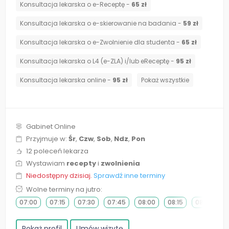
Konsultacja lekarska o e-Receptę -
65 zł
Konsultacja lekarska o e-skierowanie na badania -
59 zł
Konsultacja lekarska o e-Zwolnienie dla studenta -
65 zł
Konsultacja lekarska o L4 (e-ZLA) i/lub eReceptę -
95 zł
Konsultacja lekarska online -
95 zł
Pokaż wszystkie
Gabinet Online
Przyjmuje w:
Śr
,
Czw
,
Sob
,
Ndz
,
Pon
12 poleceń lekarza
Wystawiam
recepty
i
zwolnienia
Niedostępny dzisiaj.
Sprawdź inne terminy
Wolne terminy na jutro:
07:00
07:15
07:30
07:45
08:00
08:15
08:30
0
Pokaż profil
Umów wizytę