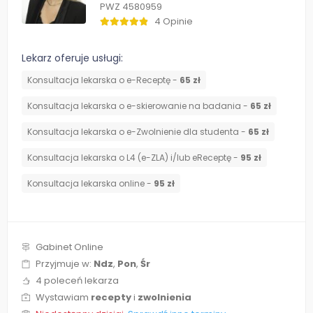
PWZ 4580959
4 Opinie
Lekarz oferuje usługi:
Konsultacja lekarska o e-Receptę -
65 zł
Konsultacja lekarska o e-skierowanie na badania -
65 zł
Konsultacja lekarska o e-Zwolnienie dla studenta -
65 zł
Konsultacja lekarska o L4 (e-ZLA) i/lub eReceptę -
95 zł
Konsultacja lekarska online -
95 zł
Gabinet Online
Przyjmuje w:
Ndz
,
Pon
,
Śr
4 poleceń lekarza
Wystawiam
recepty
i
zwolnienia