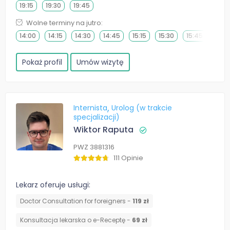
19:15
19:30
19:45
Wolne terminy na jutro:
14:00
14:15
14:30
14:45
15:15
15:30
15:45
Pokaż profil
Umów wizytę
Internista
Urolog (w trakcie
specjalizacji)
Wiktor Raputa
PWZ 3881316
111 Opinie
Lekarz oferuje usługi:
Doctor Consultation for foreigners -
119 zł
Konsultacja lekarska o e-Receptę -
69 zł