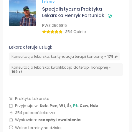
Lekarz
Specjalistyczna Praktyka
Lekarska Henryk Fortuniak
PWZ 2506815
354 Opinie
Lekarz oferuje usługi:
Konsultacja lekarska: kontynuacja terapii konopnej -
179 zł
Konsultacja lekarska: kwalifikacja do terapii konopnej -
199 zł
Praktyka Lekarska
Przyjmuje w:
Sob
,
Pon
,
Wt
,
Śr
,
Pt
,
Czw
,
Ndz
354 poleceń lekarza
Wystawiam
recepty
i
zwolnienia
Wolne terminy na dzisiaj: