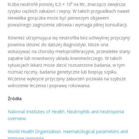
liczba neutrofili poniżej 0,5 × 10⁹ na litr, znacząco zwiększa
ryzyko ciężkich zakażeń i sepsy. W takich przypadkach nawet
niewielka gorączka może być pierwszym objawem
poważnego zagrożenia zdrowia i wymaga pilnej konsultacji.
Również utrzymująca się neutrofilia bez uchwytnej przyczyny
powinna skłonić do dalszej diagnostyki. Może ona
wskazywać na choroby mieloproliferacyjne, przewlekłe stany
zapalne lub nowotwory układu krwiotwórczego. W takich
sytuacjach lekarz może zlecić rozszerzone badania, w tym
rozmaz ręczny, badania genetyczne lub biopsję szpiku.
Wczesne wykrycie przyczyny zaburzeń pozwala na szybsze
wdrożenie leczenia i poprawę rokowania.
Źródła
National Institutes of Health. Neutrophils and neutropenia
overview.
World Health Organization. Haematological parameters and
immune response.