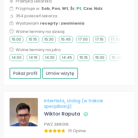
Praktyka Lekarska
Przyjmuje w:
Sob
,
Pon
,
Wt
,
Śr
,
Pt
,
Czw
,
Ndz
354 poleceń lekarza
Wystawiam
recepty
i
zwolnienia
Wolne terminy na dzisiaj:
15:00
15:15
15:30
15:45
17:00
17:15
17:30
17:45
Wolne terminy na jutro:
14:00
14:15
14:30
14:45
15:15
15:30
15:45
Pokaż profil
Umów wizytę
Internista
Urolog (w trakcie
specjalizacji)
Wiktor Raputa
PWZ 3881316
111 Opinie