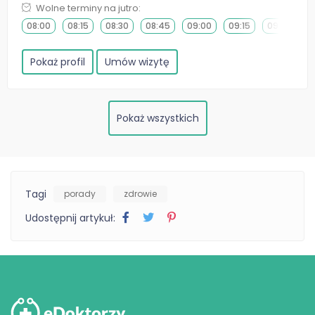
Wolne terminy na jutro:
08:00
08:15
08:30
08:45
09:00
09:15
09:30
0
Pokaż profil
Umów wizytę
Pokaż wszystkich
Tagi
porady
zdrowie
Udostępnij artykuł: