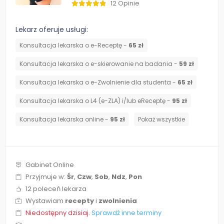
12 Opinie
Lekarz oferuje usługi:
Konsultacja lekarska o e-Receptę -
65 zł
Konsultacja lekarska o e-skierowanie na badania -
59 zł
Konsultacja lekarska o e-Zwolnienie dla studenta -
65 zł
Konsultacja lekarska o L4 (e-ZLA) i/lub eReceptę -
95 zł
Konsultacja lekarska online -
95 zł
Pokaż wszystkie
Gabinet Online
Przyjmuje w:
Śr
,
Czw
,
Sob
,
Ndz
,
Pon
12 poleceń lekarza
Wystawiam
recepty
i
zwolnienia
Niedostępny dzisiaj.
Sprawdź inne terminy