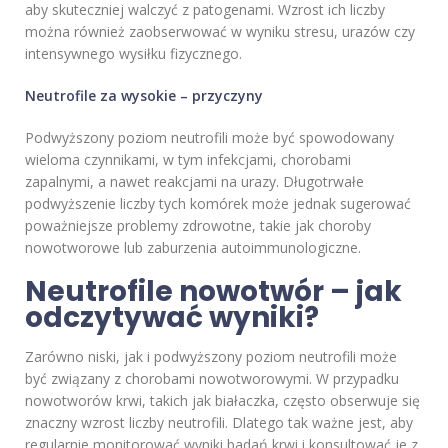
aby skuteczniej walczyć z patogenami. Wzrost ich liczby
można również zaobserwować w wyniku stresu, urazów czy
intensywnego wysiłku fizycznego.
Neutrofile za wysokie – przyczyny
Podwyższony poziom neutrofili może być spowodowany
wieloma czynnikami, w tym infekcjami, chorobami
zapalnymi, a nawet reakcjami na urazy. Długotrwałe
podwyższenie liczby tych komórek może jednak sugerować
poważniejsze problemy zdrowotne, takie jak choroby
nowotworowe lub zaburzenia autoimmunologiczne.
Neutrofile nowotwór – jak
odczytywać wyniki?
Zarówno niski, jak i podwyższony poziom neutrofili może
być związany z chorobami nowotworowymi. W przypadku
nowotworów krwi, takich jak białaczka, często obserwuje się
znaczny wzrost liczby neutrofili. Dlatego tak ważne jest, aby
regularnie monitorować wyniki badań krwi i konsultować je z