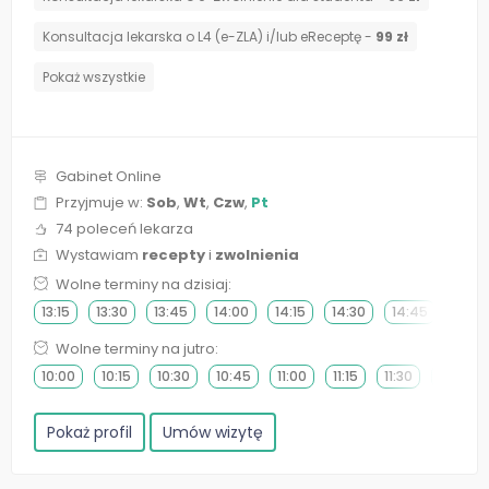
Konsultacja lekarska o L4 (e-ZLA) i/lub eReceptę -
99 zł
Pokaż wszystkie
Gabinet Online
Przyjmuje w:
Sob
,
Wt
,
Czw
,
Pt
74 poleceń lekarza
Wystawiam
recepty
i
zwolnienia
Wolne terminy na dzisiaj:
13:15
13:30
13:45
14:00
14:15
14:30
14:45
Wolne terminy na jutro:
10:00
10:15
10:30
10:45
11:00
11:15
11:30
11:45
Pokaż profil
Umów wizytę