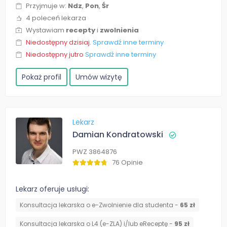
Przyjmuje w:
Ndz
,
Pon
,
Śr
4 poleceń lekarza
Wystawiam
recepty
i
zwolnienia
Niedostępny dzisiaj.
Sprawdź inne terminy
Niedostępny jutro
Sprawdź inne terminy
Pokaż profil
Umów wizytę
Lekarz
Damian Kondratowski
PWZ 3864876
76 Opinie
Lekarz oferuje usługi:
Konsultacja lekarska o e-Zwolnienie dla studenta -
65 zł
Konsultacja lekarska o L4 (e-ZLA) i/lub eReceptę -
95 zł