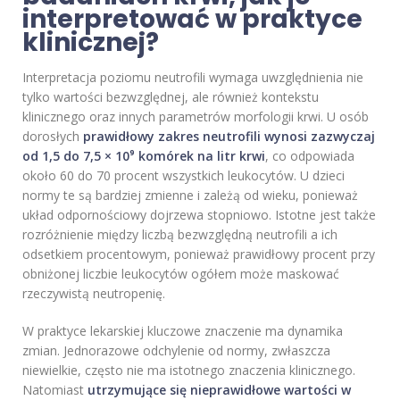
interpretować w praktyce
klinicznej?
Interpretacja poziomu neutrofili wymaga uwzględnienia nie
tylko wartości bezwzględnej, ale również kontekstu
klinicznego oraz innych parametrów morfologii krwi. U osób
dorosłych
prawidłowy zakres neutrofili wynosi zazwyczaj
od 1,5 do 7,5 × 10⁹ komórek na litr krwi
, co odpowiada
około 60 do 70 procent wszystkich leukocytów. U dzieci
normy te są bardziej zmienne i zależą od wieku, ponieważ
układ odpornościowy dojrzewa stopniowo. Istotne jest także
rozróżnienie między liczbą bezwzględną neutrofili a ich
odsetkiem procentowym, ponieważ prawidłowy procent przy
obniżonej liczbie leukocytów ogółem może maskować
rzeczywistą neutropenię.
W praktyce lekarskiej kluczowe znaczenie ma dynamika
zmian. Jednorazowe odchylenie od normy, zwłaszcza
niewielkie, często nie ma istotnego znaczenia klinicznego.
Natomiast
utrzymujące się nieprawidłowe wartości w