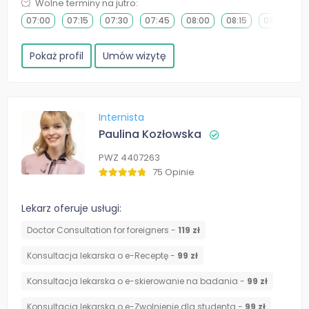
Wolne terminy na jutro:
07:00
07:15
07:30
07:45
08:00
08:15
08:30
0
Pokaż profil
Umów wizytę
Internista
Paulina Kozłowska
PWZ 4407263
75 Opinie
Lekarz oferuje usługi:
Doctor Consultation for foreigners -
119 zł
Konsultacja lekarska o e-Receptę -
99 zł
Konsultacja lekarska o e-skierowanie na badania -
99 zł
Konsultacja lekarska o e-Zwolnienie dla studenta -
99 zł