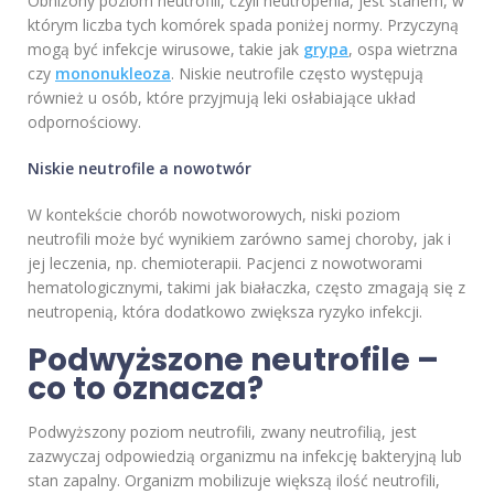
Obniżony poziom neutrofili, czyli neutropenia, jest stanem, w
którym liczba tych komórek spada poniżej normy. Przyczyną
mogą być infekcje wirusowe, takie jak
grypa
, ospa wietrzna
czy
mononukleoza
. Niskie neutrofile często występują
również u osób, które przyjmują leki osłabiające układ
odpornościowy.
Niskie neutrofile a nowotwór
W kontekście chorób nowotworowych, niski poziom
neutrofili może być wynikiem zarówno samej choroby, jak i
jej leczenia, np. chemioterapii. Pacjenci z nowotworami
hematologicznymi, takimi jak białaczka, często zmagają się z
neutropenią, która dodatkowo zwiększa ryzyko infekcji.
Podwyższone neutrofile –
co to oznacza?
Podwyższony poziom neutrofili, zwany neutrofilią, jest
zazwyczaj odpowiedzią organizmu na infekcję bakteryjną lub
stan zapalny. Organizm mobilizuje większą ilość neutrofili,