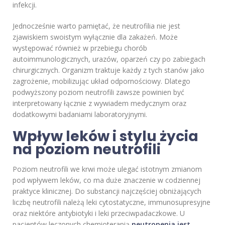
infekcji.
Jednocześnie warto pamiętać, że neutrofilia nie jest
zjawiskiem swoistym wyłącznie dla zakażeń. Może
występować również w przebiegu chorób
autoimmunologicznych, urazów, oparzeń czy po zabiegach
chirurgicznych. Organizm traktuje każdy z tych stanów jako
zagrożenie, mobilizując układ odpornościowy. Dlatego
podwyższony poziom neutrofili zawsze powinien być
interpretowany łącznie z wywiadem medycznym oraz
dodatkowymi badaniami laboratoryjnymi.
Wpływ leków i stylu życia
na poziom neutrofili
Poziom neutrofili we krwi może ulegać istotnym zmianom
pod wpływem leków, co ma duże znaczenie w codziennej
praktyce klinicznej. Do substancji najczęściej obniżających
liczbę neutrofili należą leki cytostatyczne, immunosupresyjne
oraz niektóre antybiotyki i leki przeciwpadaczkowe. U
pacjentów leczonych chemioterapią
neutropenia jest