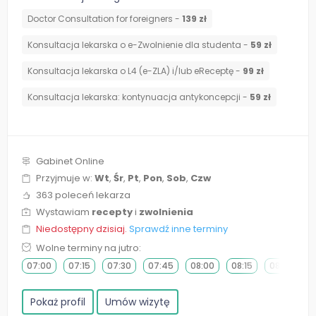
Doctor Consultation for foreigners -
139 zł
Konsultacja lekarska o e-Zwolnienie dla studenta -
59 zł
Konsultacja lekarska o L4 (e-ZLA) i/lub eReceptę -
99 zł
⁠Konsultacja lekarska: kontynuacja antykoncepcji -
59 zł
Gabinet Online
Przyjmuje w:
Wt
,
Śr
,
Pt
,
Pon
,
Sob
,
Czw
363 poleceń lekarza
Wystawiam
recepty
i
zwolnienia
Niedostępny dzisiaj.
Sprawdź inne terminy
Wolne terminy na jutro:
07:00
07:15
07:30
07:45
08:00
08:15
08:30
0
Pokaż profil
Umów wizytę