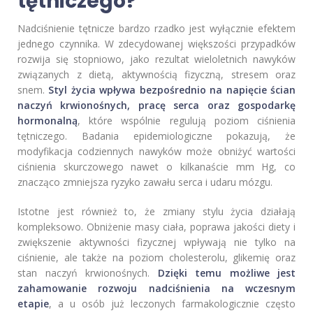
tętniczego?
Nadciśnienie tętnicze bardzo rzadko jest wyłącznie efektem
jednego czynnika. W zdecydowanej większości przypadków
rozwija się stopniowo, jako rezultat wieloletnich nawyków
związanych z dietą, aktywnością fizyczną, stresem oraz
snem.
Styl życia wpływa bezpośrednio na napięcie ścian
naczyń krwionośnych, pracę serca oraz gospodarkę
hormonalną
, które wspólnie regulują poziom ciśnienia
tętniczego. Badania epidemiologiczne pokazują, że
modyfikacja codziennych nawyków może obniżyć wartości
ciśnienia skurczowego nawet o kilkanaście mm Hg, co
znacząco zmniejsza ryzyko zawału serca i udaru mózgu.
Istotne jest również to, że zmiany stylu życia działają
kompleksowo. Obniżenie masy ciała, poprawa jakości diety i
zwiększenie aktywności fizycznej wpływają nie tylko na
ciśnienie, ale także na poziom cholesterolu, glikemię oraz
stan naczyń krwionośnych.
Dzięki temu możliwe jest
zahamowanie rozwoju nadciśnienia na wczesnym
etapie
, a u osób już leczonych farmakologicznie często