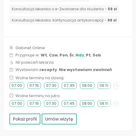
Konsultacja lekarska o e-Zwolnienie dla studenta -
59 zł
⁠Konsultacja lekarska: kontynuacja antykoncepcji -
99 zł
Gabinet Online
Przyjmuje w:
Wt
,
Czw
,
Pon
,
Śr
,
Ndz
,
Pt
,
Sob
191 poleceń lekarza
Wystawiam
recepty
.
Nie wystawiam zwolnień
Wolne terminy na dzisiaj:
07:00
07:15
07:30
07:45
08:00
08:15
08:30
0
Wolne terminy na jutro:
07:00
07:15
07:30
07:45
08:00
08:15
08:30
0
Pokaż profil
Umów wizytę