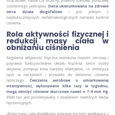
strączkowe, nabiał czy orzechy, powinny stanowić podstawę
codziennego jadłospisu.
Dieta ukierunkowana na zdrowie
serca działa długofalowo
i jest jednym z
najskuteczniejszych niefarmakologicznych narzędzi kontroli
ciśnienia.
Rola aktywności fizycznej i
redukcji masy ciała w
obniżaniu ciśnienia
Regularna aktywność fizyczna wzmacnia mięsień sercowy i
poprawia funkcjonowanie układu krążenia. Serce osoby
aktywnej pompuje krew bardziej efektywnie, co zmniejsza
opór w naczyniach i prowadzi do obniżenia ciśnienia
tętniczego.
Ćwiczenia aerobowe o umiarkowanej
intensywności, wykonywane kilka razy w tygodniu,
mogą obniżyć ciśnienie skurczowe nawet o 7–9 mm Hg
.
Efekt ten jest porównywalny z działaniem niektórych leków
hipotensyjnych.
Utrata masy ciała dodatkowo potęguje korzyści wynikające z