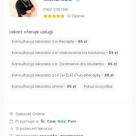
PWZ 3787381
12 Opinie
Lekarz oferuje usługi:
Konsultacja lekarska o e-Receptę -
65 zł
Konsultacja lekarska o e-skierowanie na badania -
59 zł
Konsultacja lekarska o e-Zwolnienie dla studenta -
65 zł
Konsultacja lekarska o L4 (e-ZLA) i/lub eReceptę -
95 zł
Konsultacja lekarska online -
95 zł
Pokaż wszystkie
Gabinet Online
Przyjmuje w:
Śr
,
Czw
,
Ndz
,
Pon
12 poleceń lekarza
Wystawiam
recepty
i
zwolnienia