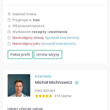
Gabinet Online
Przyjmuje w:
Sob
108 poleceń lekarza
Wystawiam
recepty
i
zwolnienia
Niedostępny dzisiaj.
Sprawdź inne terminy
Niedostępny jutro
Sprawdź inne terminy
Pokaż profil
Umów wizytę
Internista
Michał Michnowicz
PWZ 4121264
374 Opinie
Lekarz oferuje usługi: