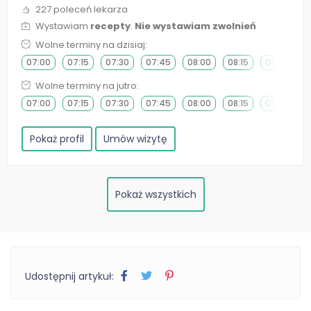
227 poleceń lekarza
Wystawiam
recepty
.
Nie wystawiam zwolnień
Wolne terminy na dzisiaj:
07:00
07:15
07:30
07:45
08:00
08:15
08:30
0
Wolne terminy na jutro:
07:00
07:15
07:30
07:45
08:00
08:15
08:30
0
Pokaż profil
Umów wizytę
Pokaż wszystkich
Udostępnij artykuł: