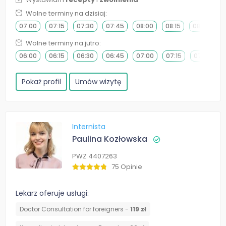
Wolne terminy na dzisiaj:
07:00
07:15
07:30
07:45
08:00
08:15
08:30
0
Wolne terminy na jutro:
06:00
06:15
06:30
06:45
07:00
07:15
07:30
Pokaż profil
Umów wizytę
Internista
Paulina Kozłowska
PWZ 4407263
75 Opinie
Lekarz oferuje usługi:
Doctor Consultation for foreigners -
119 zł